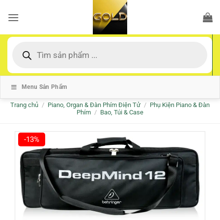
Bỏ
qua
nội
dung
Tìm
kiếm
sản
phẩm
Menu Sản Phẩm
Trang chủ
/
Piano, Organ & Đàn Phím Điện Tử
/
Phụ Kiện Piano & Đàn
Phím
/
Bao, Túi & Case
-13%