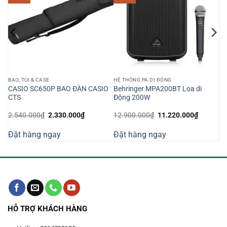
BAO, TÚI & CASE
HỆ THỐNG PA DI ĐỘNG
CASIO SC650P BAO ĐÀN CASIO
Behringer MPA200BT Loa di
CTS
Động 200W
Giá
Giá
Giá
Giá
2.540.000
₫
2.330.000
₫
12.900.000
₫
11.220.000
₫
n
gốc
hiện
gốc
hiện
là:
tại
là:
tại
Đặt hàng ngay
Đặt hàng ngay
2.540.000₫.
là:
12.900.000₫.
là:
810.000₫.
2.330.000₫.
11.220.0
HỖ TRỢ KHÁCH HÀNG