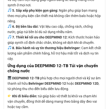
synth ở mọi nơi.
5. Sắp xếp phụ kiện gọn gàng:
Ngăn phụ giúp bạn mang
theo mọi phụ kiện cần thiết mà không cần thêm balo hoặc hộp
riêng.
6. Độ bền lâu dài:
Vật liệu cao cấp, chống rách, chống
nước, giúp túi bền bỉ dù sử dụng nhiều năm.
7. Thiết kế tối ưu cho DEEPMIND 12:
Kích thước hoàn hảo
giúp synth cố định chắc chắn, không xê dịch khi di chuyển.
8. Bảo hành và uy tín thương hiệu Behringer:
Cam kết chất
lượng sản phẩm chính hãng, hỗ trợ hậu mãi tốt và dịch vụ tin
cậy.
Ứng dụng của DEEPMIND 12-TB Túi vận chuyển
chống nước
DEEPMIND 12-TB
phù hợp cho mọi người chơi và kỹ sư âm
thanh sở hữu
Behringer DEEPMIND 12
hoặc
DEEPMIND 12D
,
từ phòng thu cho đến biểu diễn lưu động.
Khi đi biểu diễn:
túi giúp bảo vệ thiết bị khỏi va chạm khi
vận chuyển, đồng thời dễ dàng mang theo bằng dây đeo vai
hoặc tay cầm.