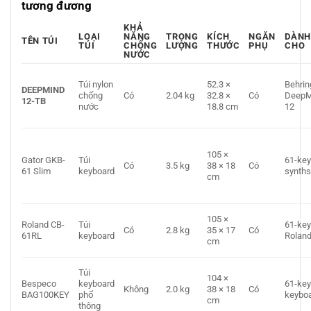
tương đương
KHẢ
LOẠI
NĂNG
TRỌNG
KÍCH
NGĂN
DÀNH
TÊN TÚI
TÚI
CHỐNG
LƯỢNG
THƯỚC
PHỤ
CHO
NƯỚC
Túi nylon
52.3 ×
Behrin
DEEPMIND
chống
Có
2.04 kg
32.8 ×
Có
DeepM
12-TB
nước
18.8 cm
12
105 ×
Gator GKB-
Túi
61-ke
Có
3.5 kg
38 × 18
Có
61 Slim
keyboard
synth
cm
105 ×
Roland CB-
Túi
61-ke
Có
2.8 kg
35 × 17
Có
61RL
keyboard
Rolan
cm
Túi
104 ×
Bespeco
keyboard
61-ke
Không
2.0 kg
38 × 18
Có
BAG100KEY
phổ
keybo
cm
thông