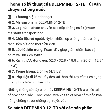
Thông số kỹ thuật của DEEPMIND 12-TB Túi vận
chuyển chống nước
🎛
1. Thương hiệu:
Behringer
🎛
2. Mã sản phẩm:
DEEPMIND 12-TB
🎛
3. Loại túi:
Túi vận chuyển cao cấp chống nước (Water-
resistant transport bag)
🎛
4. Chất liệu vỏ ngoài:
Nylon nhiều lớp chống thấm, chống
rách, bền bỉ trong mọi điều kiện
🎛
5. Lớp lót bên trong:
Foam dày giúp giảm chấn, bảo vệ
phím và linh kiện synth
🎛
6. Kích thước đóng gói:
52.3 × 32.8 × 18.8 cm (20.6″ × 12.9″
× 7.4″)
🎛
7. Trọng lượng:
2.04 kg (4.5 lbs)
🎛
8. Phụ kiện đi kèm:
Dây đeo vai tháo rời, tay cầm tiện dụng,
ngăn phụ chứa phụ kiện nhỏ
Những thông số này cho thấy
DEEPMIND 12-TB
là chiếc túi
bảo vệ hoàn hảo – nhẹ, chắc, vừa khít thiết bị và đảm bảo khả
năng chống nước, chống bụi tuyệt vời.
So sánh DEEPMIND 12-TB với các sản phẩm