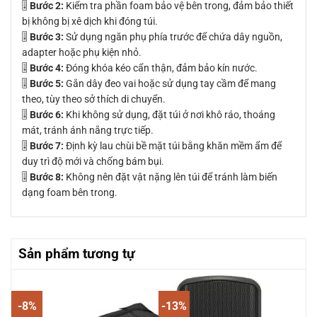
🎚
Bước 2:
Kiểm tra phần foam bảo vệ bên trong, đảm bảo thiết
bị không bị xê dịch khi đóng túi.
🎚
Bước 3:
Sử dụng ngăn phụ phía trước để chứa dây nguồn,
adapter hoặc phụ kiện nhỏ.
🎚
Bước 4:
Đóng khóa kéo cẩn thận, đảm bảo kín nước.
🎚
Bước 5:
Gắn dây đeo vai hoặc sử dụng tay cầm để mang
theo, tùy theo sở thích di chuyển.
🎚
Bước 6:
Khi không sử dụng, đặt túi ở nơi khô ráo, thoáng
mát, tránh ánh nắng trực tiếp.
🎚
Bước 7:
Định kỳ lau chùi bề mặt túi bằng khăn mềm ẩm để
duy trì độ mới và chống bám bụi.
🎚
Bước 8:
Không nên đặt vật nặng lên túi để tránh làm biến
dạng foam bên trong.
Sản phẩm tương tự
-8%
-13%