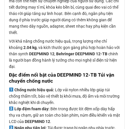
mà còn thể hiện sự chuyên nghiệp của người sử dụng. Các chi
tiết đường may tỉ mỉ, khóa kéo bền bỉ, cùng quai đeo vai có thể
tháo rời giúp tăng sự linh hoạt. Bên cạnh đó, ngăn phụ tiện
dụng ở phía trước giúp người dùng có thêm không gian để
mang theo dây nguồn, adapter, sheet nhạc hay phụ kiện cần
thiết.
Với khả năng chống nước hiệu quả, trọng lượng nhẹ chỉ
khoảng
2.04 kg
, và kích thước gọn gàng phù hợp hoàn hảo với
thân synth
DEEPMIND 12
,
Behringer DEEPMIND 12-TB
chính
là người bạn đồng hành lý tưởng cho mọi nghệ sĩ điện tử hiện
đại.
Đặc điểm nổi bật của DEEPMIND 12-TB Túi vận
chuyển chống nước
Chống nước hiệu quả:
Lớp vải nylon nhiều lớp giúp túi
chống thấm tốt, bảo vệ thiết bị khỏi mưa, độ ẩm và môi trường
khắc nghiệt khi di chuyển.
Lớp đệm foam dày:
Bên trong được lót đệm xốp dày hấp
thụ va chạm, giữ an toàn cho bàn phím, núm điều khiển và mặt
LCD của
DEEPMIND 12
.
Ngăn phụ tiện lợi:
Túi được trang bị ngăn phụ phía trước,