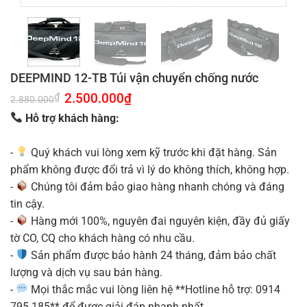
DEEPMIND 12-TB Túi vận chuyển chống nước
Giá
2.500.000
₫
Giá
₫
2.880.000
gốc
hiện
là:
tại
Hỗ trợ khách hàng:
2.880.000₫.
là:
2.500.000₫.
-
Quý khách vui lòng xem kỹ trước khi đặt hàng. Sản
phẩm không được đổi trả vì lý do không thích, không hợp.
-
Chúng tôi đảm bảo giao hàng nhanh chóng và đáng
tin cậy.
-
Hàng mới 100%, nguyên đai nguyên kiện, đầy đủ giấy
tờ CO, CQ cho khách hàng có nhu cầu.
-
Sản phẩm được bảo hành 24 tháng, đảm bảo chất
lượng và dịch vụ sau bán hàng.
-
Mọi thắc mắc vui lòng liên hệ **Hotline hỗ trợ: 0914
795 185** để được giải đáp nhanh nhất.