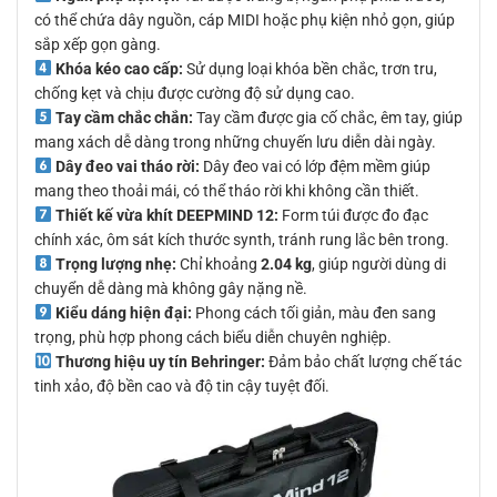
có thể chứa dây nguồn, cáp MIDI hoặc phụ kiện nhỏ gọn, giúp
sắp xếp gọn gàng.
Khóa kéo cao cấp:
Sử dụng loại khóa bền chắc, trơn tru,
chống kẹt và chịu được cường độ sử dụng cao.
Tay cầm chắc chắn:
Tay cầm được gia cố chắc, êm tay, giúp
mang xách dễ dàng trong những chuyến lưu diễn dài ngày.
Dây đeo vai tháo rời:
Dây đeo vai có lớp đệm mềm giúp
mang theo thoải mái, có thể tháo rời khi không cần thiết.
Thiết kế vừa khít DEEPMIND 12:
Form túi được đo đạc
chính xác, ôm sát kích thước synth, tránh rung lắc bên trong.
Trọng lượng nhẹ:
Chỉ khoảng
2.04 kg
, giúp người dùng di
chuyển dễ dàng mà không gây nặng nề.
Kiểu dáng hiện đại:
Phong cách tối giản, màu đen sang
trọng, phù hợp phong cách biểu diễn chuyên nghiệp.
Thương hiệu uy tín Behringer:
Đảm bảo chất lượng chế tác
tinh xảo, độ bền cao và độ tin cậy tuyệt đối.