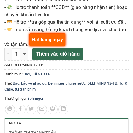
-
Hỗ trợ thanh toán **COD** (giao hàng nhận tiền) hoặc
chuyển khoản tiện lợi.
-
Hỗ trợ **trả góp qua thẻ tín dụng** với lãi suất ưu đãi.
-
Luôn sẵn sàng hỗ trợ khách hàng với dịch vụ chu đáo
Đặt hàng ngay
và tận tâm.
DEEPMIND 12-TB Túi vận chuyển chống nước số lượng
Thêm vào giỏ hàng
SKU:
DEEPMIND 12-TB
Danh mục:
Bao, Túi & Case
Thẻ:
Bao
,
bảo vệ nhạc cụ
,
Behringer
,
chống nước
,
DEEPMIND 12-TB
,
Túi &
Case
,
túi đàn phím
Thương hiệu:
Behringer
MÔ TẢ
THÔNG TIN THANH TOÁN