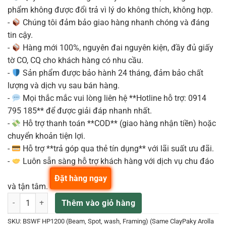
phẩm không được đổi trả vì lý do không thích, không hợp.
-
Chúng tôi đảm bảo giao hàng nhanh chóng và đáng
tin cậy.
-
Hàng mới 100%, nguyên đai nguyên kiện, đầy đủ giấy
tờ CO, CQ cho khách hàng có nhu cầu.
-
Sản phẩm được bảo hành 24 tháng, đảm bảo chất
lượng và dịch vụ sau bán hàng.
-
Mọi thắc mắc vui lòng liên hệ **Hotline hỗ trợ: 0914
795 185** để được giải đáp nhanh nhất.
-
Hỗ trợ thanh toán **COD** (giao hàng nhận tiền) hoặc
chuyển khoản tiện lợi.
-
Hỗ trợ **trả góp qua thẻ tín dụng** với lãi suất ưu đãi.
-
Luôn sẵn sàng hỗ trợ khách hàng với dịch vụ chu đáo
Đặt hàng ngay
và tận tâm.
BSWF HP1200 Đèn Lamp moving light 1000W Mitek & HBK số lượng
Thêm vào giỏ hàng
SKU:
BSWF HP1200 (Beam, Spot, wash, Framing) (Same ClayPaky Arolla