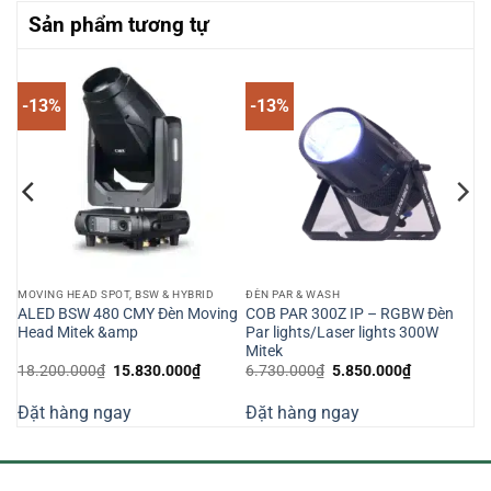
Sản phẩm tương tự
-13%
-13%
MOVING HEAD SPOT, BSW & HYBRID
ĐÈN PAR & WASH
ALED BSW 480 CMY Đèn Moving
COB PAR 300Z IP – RGBW Đèn
Head Mitek &amp
Par lights/Laser lights 300W
Mitek
Giá
Giá
Giá
Giá
18.200.000
₫
15.830.000
₫
6.730.000
₫
5.850.000
₫
gốc
hiện
gốc
hiện
là:
tại
là:
tại
Đặt hàng ngay
Đặt hàng ngay
18.200.000₫.
là:
6.730.000₫.
là:
000₫.
15.830.000₫.
5.850.000₫