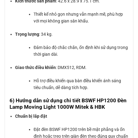
Kích thước sản phẩm
: 42.6 x 28.9 x 75.1 cm.
Thiết kế nhỏ gọn nhưng vẫn mạnh mẽ, phù hợp
với mọi không gian sân khấu.
Trọng lượng
: 34 kg.
Đảm bảo độ chắc chắn, ổn định khi sử dụng trong
thời gian dài.
Giao thức điều khiển
: DMX512, RDM.
Hỗ trợ điều khiển qua bàn điều khiển ánh sáng
tiêu chuẩn, dễ dàng tích hợp.
6) Hướng dẫn sử dụng chi tiết BSWF HP1200 Đèn
Lamp Moving Light 1000W Mitek & HBK
Chuẩn bị lắp đặt
Đặt đèn BSWF HP1200 trên bề mặt phẳng và ổn
định hoặc treo trên giàn đèn theo đúng quy chuẩn