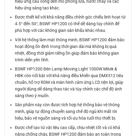
hiệu ứng cầu vồng đến mô phỏng lửa, nước chảy và các
hiệu ứng sáng tạo khác.
Được thiết kế với khả năng điều chỉnh góc chiếu linh hoạt từ
4.5° đến 50°, BSWF HP1200 có thể dễ dàng tùy chỉnh để
phù hợp với các không gian sân khấu khác nhau.
Với hệ thống làm mát thông minh, BSWF HP1200 đảm bảo
hoạt động ổn định trong thời gian dài mà không bị quá
nhiệt, đồng thời giảm tiếng ồn giúp đảm bảo không gian
trình diễn yên tĩnh.
BSWF HP1200 Đèn Lamp Moving Light 1000W Mitek &
HBK còn nổi bật với khả năng điều khiển qua DMX512 tiêu
chuẩn, hỗ trợ RDM và màn hình cảm ứng LCD tiện lợi, giúp
người dùng dễ dàng thao tác và tùy chỉnh các chế độ ánh
sáng theo ý muốn.
Sản phẩm này còn được tích hợp hệ thống bảo vệ thông
minh, giúp tự động chuyển sang chế độ ngủ khi mất tín
hiệu, bảo vệ nguồn sáng và tối ưu hóa tuổi thọ thiết bị.
Được chế tạo từ vật liệu cao cấp, chịu nhiệt tốt và có khả
năng chống cháy, BSWF HP1200 đảm bảo an toàn trong