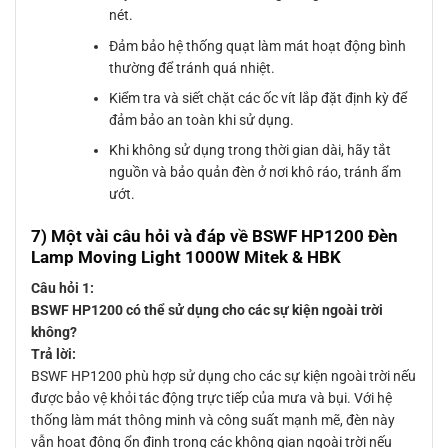
nét.
Đảm bảo hệ thống quạt làm mát hoạt động bình
thường để tránh quá nhiệt.
Kiểm tra và siết chặt các ốc vít lắp đặt định kỳ để
đảm bảo an toàn khi sử dụng.
Khi không sử dụng trong thời gian dài, hãy tắt
nguồn và bảo quản đèn ở nơi khô ráo, tránh ẩm
ướt.
7) Một vài câu hỏi và đáp về BSWF HP1200 Đèn
Lamp Moving Light 1000W Mitek & HBK
Câu hỏi 1:
BSWF HP1200 có thể sử dụng cho các sự kiện ngoài trời
không?
Trả lời:
BSWF HP1200 phù hợp sử dụng cho các sự kiện ngoài trời nếu
được bảo vệ khỏi tác động trực tiếp của mưa và bụi. Với hệ
thống làm mát thông minh và công suất mạnh mẽ, đèn này
vẫn hoạt động ổn định trong các không gian ngoài trời nếu