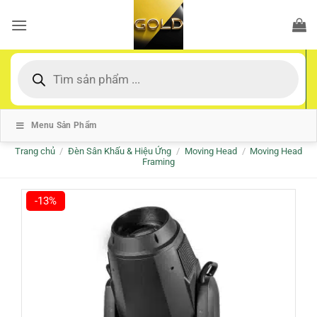
Bỏ
qua
nội
dung
Tìm
kiếm
sản
phẩm
Menu Sản Phẩm
Trang chủ
/
Đèn Sân Khấu & Hiệu Ứng
/
Moving Head
/
Moving Head
Framing
-13%