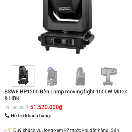
BSWF HP1200 Đèn Lamp moving light 1000W Mitek
& HBK
Giá
51.520.000
₫
Giá
₫
59.250.000
gốc
hiện
là:
tại
Hỗ trợ khách hàng:
59.250.000₫.
là:
51.520.000₫.
-
Quý khách vui lòng xem kỹ trước khi đặt hàng. Sản