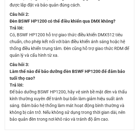
được lắp đặt và bảo quản đúng cách.
Câu hỏi 2:
Đèn BSWF HP1200 có thể điều khiển qua DMX không?
Trả lời:
Có, BSWF HP1200 hỗ trợ giao thức điều khiển DMX512 tiêu
chuẩn, cho phép kết nối với bàn điều khiển ánh sáng hoặc hệ
thống điều khiển trung tâm. Đèn cũng hỗ trợ giao thức RDM để
quản lý và cấu hình từ xa.
Câu hỏi 3:
Làm thế nào để bảo dưỡng đèn BSWF HP1200 để đảm bảo
tuổi thọ cao?
Trả lời:
Để bảo dưỡng BSWF HP1200, hãy vệ sinh bề mặt đèn và thấu
kính thường xuyên để tránh bụi bẩn làm giảm hiệu suất ánh
sáng. Đảm bảo hệ thống làm mát hoạt động bình thường và
không bị cản trở. Nếu không sử dụng trong thời gian dài, nên
bảo quản đèn trong nơi khô ráo và tránh độ ẩm cao.