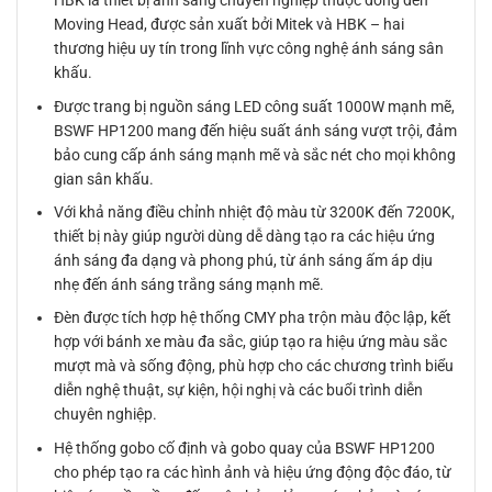
HBK là thiết bị ánh sáng chuyên nghiệp thuộc dòng đèn
Moving Head, được sản xuất bởi Mitek và HBK – hai
thương hiệu uy tín trong lĩnh vực công nghệ ánh sáng sân
khấu.
Được trang bị nguồn sáng LED công suất 1000W mạnh mẽ,
BSWF HP1200 mang đến hiệu suất ánh sáng vượt trội, đảm
bảo cung cấp ánh sáng mạnh mẽ và sắc nét cho mọi không
gian sân khấu.
Với khả năng điều chỉnh nhiệt độ màu từ 3200K đến 7200K,
thiết bị này giúp người dùng dễ dàng tạo ra các hiệu ứng
ánh sáng đa dạng và phong phú, từ ánh sáng ấm áp dịu
nhẹ đến ánh sáng trắng sáng mạnh mẽ.
Đèn được tích hợp hệ thống CMY pha trộn màu độc lập, kết
hợp với bánh xe màu đa sắc, giúp tạo ra hiệu ứng màu sắc
mượt mà và sống động, phù hợp cho các chương trình biểu
diễn nghệ thuật, sự kiện, hội nghị và các buổi trình diễn
chuyên nghiệp.
Hệ thống gobo cố định và gobo quay của BSWF HP1200
cho phép tạo ra các hình ảnh và hiệu ứng động độc đáo, từ