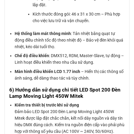
lắp đặt.
Kích thước đóng gói: 46 x 31 x 30 cm – Phù hợp
cho việc lưu trữ và vận chuyển.
Hệ thống làm mát thông minh
: Tản nhiệt bằng quạt tự
động điều chỉnh tốc độ theo nhiệt độ – Bảo vệ đèn khỏi quá
nhiệt, kéo dài tuổi thọ.
Chế độ điều khiển
: DMX512, RDM, Master-Slave, tự động –
Linh hoạt điều khiển theo nhu cầu sử dụng.
Màn hình điều khiển LCD 1.77 inch
– Hiển thị các thông số
ánh sáng, dễ dàng thao tác và tùy chỉnh.
6) Hướng dẫn sử dụng chi tiết LED Spot 200 Đèn
Lamp Moving Light 450W Mitek
Kiểm tra thiết bị trước khi sử dụng
Đảm bảo LED Spot 200 Đèn Lamp Moving Light 450W
Mitek được lắp đặt chắc chắn, kết nối dây nguồn và dây tín
hiệu DMX đúng cách. Kiểm tra nguồn điện cấp vào phải phù
hợp với thông số yêu cầu (AC 100V ~ 240V, 50/60Hz).