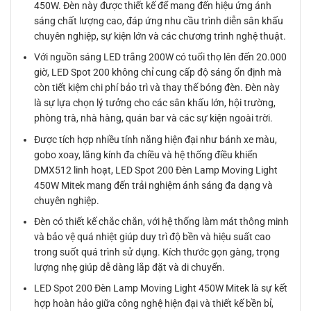
450W. Đèn này được thiết kế để mang đến hiệu ứng ánh
sáng chất lượng cao, đáp ứng nhu cầu trình diễn sân khấu
chuyên nghiệp, sự kiện lớn và các chương trình nghệ thuật.
Với nguồn sáng LED trắng 200W có tuổi thọ lên đến 20.000
giờ, LED Spot 200 không chỉ cung cấp độ sáng ổn định mà
còn tiết kiệm chi phí bảo trì và thay thế bóng đèn. Đèn này
là sự lựa chọn lý tưởng cho các sân khấu lớn, hội trường,
phòng trà, nhà hàng, quán bar và các sự kiện ngoài trời.
Được tích hợp nhiều tính năng hiện đại như bánh xe màu,
gobo xoay, lăng kính đa chiều và hệ thống điều khiển
DMX512 linh hoạt, LED Spot 200 Đèn Lamp Moving Light
450W Mitek mang đến trải nghiệm ánh sáng đa dạng và
chuyên nghiệp.
Đèn có thiết kế chắc chắn, với hệ thống làm mát thông minh
và bảo vệ quá nhiệt giúp duy trì độ bền và hiệu suất cao
trong suốt quá trình sử dụng. Kích thước gọn gàng, trọng
lượng nhẹ giúp dễ dàng lắp đặt và di chuyển.
LED Spot 200 Đèn Lamp Moving Light 450W Mitek là sự kết
hợp hoàn hảo giữa công nghệ hiện đại và thiết kế bền bỉ,