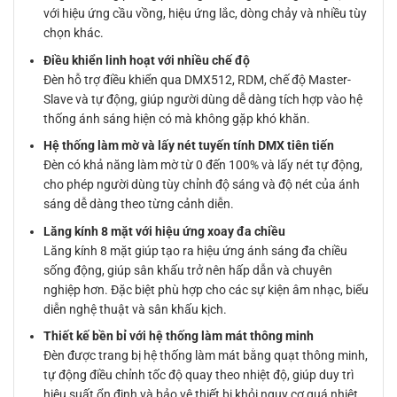
với hiệu ứng cầu vồng, hiệu ứng lắc, dòng chảy và nhiều tùy
chọn khác.
Điều khiển linh hoạt với nhiều chế độ
Đèn hỗ trợ điều khiển qua DMX512, RDM, chế độ Master-
Slave và tự động, giúp người dùng dễ dàng tích hợp vào hệ
thống ánh sáng hiện có mà không gặp khó khăn.
Hệ thống làm mờ và lấy nét tuyến tính DMX tiên tiến
Đèn có khả năng làm mờ từ 0 đến 100% và lấy nét tự động,
cho phép người dùng tùy chỉnh độ sáng và độ nét của ánh
sáng dễ dàng theo từng cảnh diễn.
Lăng kính 8 mặt với hiệu ứng xoay đa chiều
Lăng kính 8 mặt giúp tạo ra hiệu ứng ánh sáng đa chiều
sống động, giúp sân khấu trở nên hấp dẫn và chuyên
nghiệp hơn. Đặc biệt phù hợp cho các sự kiện âm nhạc, biểu
diễn nghệ thuật và sân khấu kịch.
Thiết kế bền bỉ với hệ thống làm mát thông minh
Đèn được trang bị hệ thống làm mát bằng quạt thông minh,
tự động điều chỉnh tốc độ quay theo nhiệt độ, giúp duy trì
hiệu suất ổn định và bảo vệ thiết bị khỏi nguy cơ quá nhiệt.