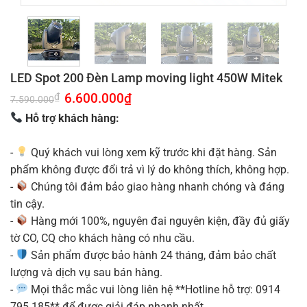
LED Spot 200 Đèn Lamp moving light 450W Mitek
Giá
6.600.000
₫
Giá
₫
7.590.000
gốc
hiện
là:
tại
Hỗ trợ khách hàng:
7.590.000₫.
là:
6.600.000₫.
-
Quý khách vui lòng xem kỹ trước khi đặt hàng. Sản
phẩm không được đổi trả vì lý do không thích, không hợp.
-
Chúng tôi đảm bảo giao hàng nhanh chóng và đáng
tin cậy.
-
Hàng mới 100%, nguyên đai nguyên kiện, đầy đủ giấy
tờ CO, CQ cho khách hàng có nhu cầu.
-
Sản phẩm được bảo hành 24 tháng, đảm bảo chất
lượng và dịch vụ sau bán hàng.
-
Mọi thắc mắc vui lòng liên hệ **Hotline hỗ trợ: 0914
795 185** để được giải đáp nhanh nhất.