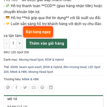
-
Hỗ trợ thanh toán **COD** (giao hàng nhận tiền) hoặc
chuyển khoản tiện lợi.
-
Hỗ trợ **trả góp qua thẻ tín dụng** với lãi suất ưu đãi.
-
Luôn sẵn sàng hỗ trợ khách hàng với dịch vụ chu đáo
Đặt hàng ngay
và tận tâm.
LED Spot 200 Đèn Lamp moving light 450W Mitek số lượng
Thêm vào giỏ hàng
SKU:
LED Spot 200
Danh mục:
Moving Head Spot, BSW & Hybrid
Thẻ:
450W
,
beam spot wash
,
BSW & Hybrid
,
đèn moving head
,
LED Spot
200
,
Mitek & HBK
,
Moving Head Spot
Thương hiệu:
Mitek & HBK
MÔ TẢ
ĐÁNH GIÁ (0)