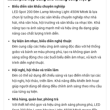
Biểu diễn sân khấu chuyên nghiệp
LED Spot 200 Đèn Lamp Moving Light 450W Mitek là lựa
chọn lý tưởng cho các sân khấu chuyên nghiệp như nhà
hát, nhà văn hóa, hội trường và sân khấu ca nhạc lớn. Khả
năng tạo ra ánh sáng mạnh mẽ và hiệu ứng đa dạng giúp
nâng cao chất lượng trình diễn.
Sự kiện âm nhạc, biểu diễn nghệ thuật
Đèn cung cấp các hiệu ứng ánh sáng độc đáo với hệ thống
gobo và bánh xe màu phong phú, tạo ra không gian ánh
sáng sống động cho các buổi biểu diễn âm nhạc, vũ kịch và
trình diễn nghệ thuật.
Hội nghị, hội thảo và triển lãm
Đèn có thể sử dụng để chiếu sáng và tạo điểm nhấn tại các
hội nghị, hội thảo, triển lãm. Khả năng điều khiển linh hoạt
giúp người dùng dễ dàng điều chỉnh ánh sáng theo nhu cầu
của từng sự kiện.
Nhà hàng, quán bar, phòng trà
Với thiết kế nhỏ gọn và hiệu ứng ánh sáng phong phú, LED
Spot 200 Đèn Lamp Moving Light 450W Mitek mang đến