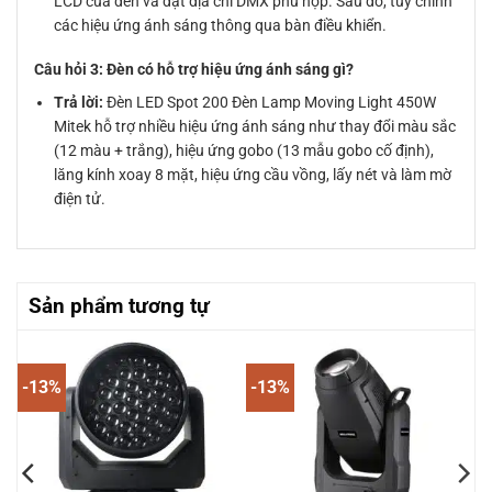
LCD của đèn và đặt địa chỉ DMX phù hợp. Sau đó, tùy chỉnh
các hiệu ứng ánh sáng thông qua bàn điều khiển.
Câu hỏi 3: Đèn có hỗ trợ hiệu ứng ánh sáng gì?
Trả lời:
Đèn LED Spot 200 Đèn Lamp Moving Light 450W
Mitek hỗ trợ nhiều hiệu ứng ánh sáng như thay đổi màu sắc
(12 màu + trắng), hiệu ứng gobo (13 mẫu gobo cố định),
lăng kính xoay 8 mặt, hiệu ứng cầu vồng, lấy nét và làm mờ
điện tử.
Sản phẩm tương tự
-13%
-13%