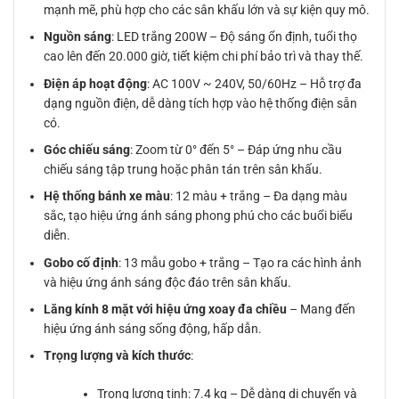
mạnh mẽ, phù hợp cho các sân khấu lớn và sự kiện quy mô.
Nguồn sáng
: LED trắng 200W – Độ sáng ổn định, tuổi thọ
cao lên đến 20.000 giờ, tiết kiệm chi phí bảo trì và thay thế.
Điện áp hoạt động
: AC 100V ~ 240V, 50/60Hz – Hỗ trợ đa
dạng nguồn điện, dễ dàng tích hợp vào hệ thống điện sẵn
có.
Góc chiếu sáng
: Zoom từ 0° đến 5° – Đáp ứng nhu cầu
chiếu sáng tập trung hoặc phân tán trên sân khấu.
Hệ thống bánh xe màu
: 12 màu + trắng – Đa dạng màu
sắc, tạo hiệu ứng ánh sáng phong phú cho các buổi biểu
diễn.
Gobo cố định
: 13 mẫu gobo + trắng – Tạo ra các hình ảnh
và hiệu ứng ánh sáng độc đáo trên sân khấu.
Lăng kính 8 mặt với hiệu ứng xoay đa chiều
– Mang đến
hiệu ứng ánh sáng sống động, hấp dẫn.
Trọng lượng và kích thước
:
Trọng lượng tịnh: 7.4 kg – Dễ dàng di chuyển và