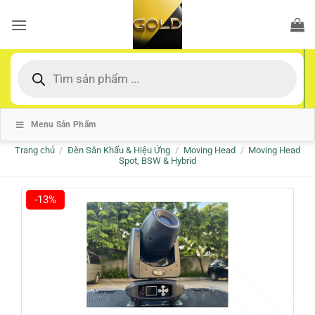
Bỏ
qua
nội
dung
Tìm
kiếm
sản
phẩm
Menu Sản Phẩm
Trang chủ
/
Đèn Sân Khấu & Hiệu Ứng
/
Moving Head
/
Moving Head
Spot, BSW & Hybrid
-13%