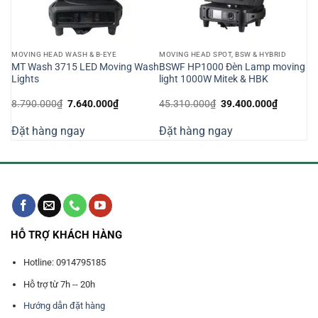
MOVING HEAD WASH & B-EYE
MOVING HEAD SPOT, BSW & HYBRID
MT Wash 3715 LED Moving Wash
BSWF HP1000 Đèn Lamp moving
mp
Lights
light 1000W Mitek & HBK
Giá
Giá
Giá
Giá
8.790.000
₫
7.640.000
₫
45.310.000
₫
39.400.000
₫
gốc
hiện
gốc
hiện
là:
tại
là:
tại
Đặt hàng ngay
Đặt hàng ngay
8.790.000₫.
là:
45.310.000₫.
là:
000₫.
7.640.000₫.
39.400.0
HỖ TRỢ KHÁCH HÀNG
Hotline: 0914795185
Hỗ trợ từ 7h -- 20h
Hướng dẫn đặt hàng