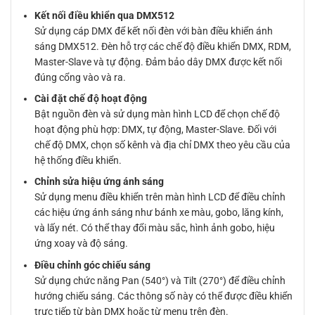
Kết nối điều khiển qua DMX512
Sử dụng cáp DMX để kết nối đèn với bàn điều khiển ánh
sáng DMX512. Đèn hỗ trợ các chế độ điều khiển DMX, RDM,
Master-Slave và tự động. Đảm bảo dây DMX được kết nối
đúng cổng vào và ra.
Cài đặt chế độ hoạt động
Bật nguồn đèn và sử dụng màn hình LCD để chọn chế độ
hoạt động phù hợp: DMX, tự động, Master-Slave. Đối với
chế độ DMX, chọn số kênh và địa chỉ DMX theo yêu cầu của
hệ thống điều khiển.
Chỉnh sửa hiệu ứng ánh sáng
Sử dụng menu điều khiển trên màn hình LCD để điều chỉnh
các hiệu ứng ánh sáng như bánh xe màu, gobo, lăng kính,
và lấy nét. Có thể thay đổi màu sắc, hình ảnh gobo, hiệu
ứng xoay và độ sáng.
Điều chỉnh góc chiếu sáng
Sử dụng chức năng Pan (540°) và Tilt (270°) để điều chỉnh
hướng chiếu sáng. Các thông số này có thể được điều khiển
trực tiếp từ bàn DMX hoặc từ menu trên đèn.