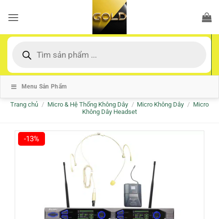
Bỏ
qua
nội
dung
Tìm
kiếm
sản
phẩm
Menu Sản Phẩm
Trang chủ
/
Micro & Hệ Thống Không Dây
/
Micro Không Dây
/
Micro
Không Dây Headset
-13%