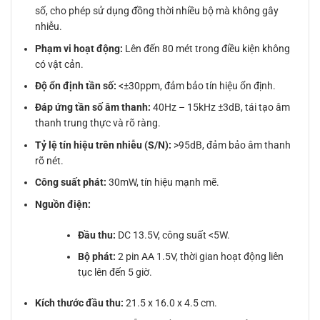
số, cho phép sử dụng đồng thời nhiều bộ mà không gây
nhiễu.
Phạm vi hoạt động:
Lên đến 80 mét trong điều kiện không
có vật cản.
Độ ổn định tần số:
<±30ppm, đảm bảo tín hiệu ổn định.
Đáp ứng tần số âm thanh:
40Hz – 15kHz ±3dB, tái tạo âm
thanh trung thực và rõ ràng.
Tỷ lệ tín hiệu trên nhiễu (S/N):
>95dB, đảm bảo âm thanh
rõ nét.
Công suất phát:
30mW, tín hiệu mạnh mẽ.
Nguồn điện:
Đầu thu:
DC 13.5V, công suất <5W.
Bộ phát:
2 pin AA 1.5V, thời gian hoạt động liên
tục lên đến 5 giờ.
Kích thước đầu thu:
21.5 x 16.0 x 4.5 cm.