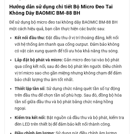
Hướng dẫn sử dụng chi tiết Bộ Micro Đeo Tai
Không Dây BAOMIC BM-88 BH
Để sử dụng bộ micro đeo tai không dây BAOMIC BM-88 BH
một cách hiệu quả, bạn cần thực hiện các bước sau:
Kết nối đầu thu:
Đặt đầu thu ở vị trí thoáng đãng, kết nối
với hệ thống âm thanh qua cổng output. Đảm bảo không
có vật cản xung quanh để tối ưu hóa khả năng thu sóng.
Lắp đặt bộ phát và micro:
Gắn micro đeo tai vào bộ phát
qua cổng kết nối, sau đó đeo bộ phát lên người. Điều chỉnh
vị trí micro sao cho gần miệng nhưng không chạm để đảm
bảo chất lượng thu âm tốt nhất.
Thiết lập tần số:
Sử dụng chức năng quét tần số tự động
trên đầu thu để chọn tần số phù hợp. Sau đó, đồng bộ hóa
tần số giữa đầu thu và bộ phát bằng chức năng hồng
ngoại.
Kiểm tra kết nối:
Bật nguồn cả đầu thu và bộ phát, kiểm tra
đèn LED trên thiết bị để đảm bảo kết nối thành công.
Điều chỉnh âm lượng:
Sử dụng nút điều chỉnh âm lượng