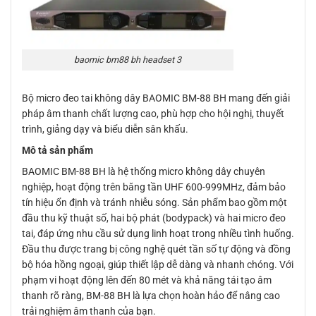
baomic bm88 bh headset 3
Bộ micro đeo tai không dây BAOMIC BM-88 BH mang đến giải
pháp âm thanh chất lượng cao, phù hợp cho hội nghị, thuyết
trình, giảng dạy và biểu diễn sân khấu.
Mô tả sản phẩm
BAOMIC BM-88 BH là hệ thống micro không dây chuyên
nghiệp, hoạt động trên băng tần UHF 600-999MHz, đảm bảo
tín hiệu ổn định và tránh nhiễu sóng. Sản phẩm bao gồm một
đầu thu kỹ thuật số, hai bộ phát (bodypack) và hai micro đeo
tai, đáp ứng nhu cầu sử dụng linh hoạt trong nhiều tình huống.
Đầu thu được trang bị công nghệ quét tần số tự động và đồng
bộ hóa hồng ngoại, giúp thiết lập dễ dàng và nhanh chóng. Với
phạm vi hoạt động lên đến 80 mét và khả năng tái tạo âm
thanh rõ ràng, BM-88 BH là lựa chọn hoàn hảo để nâng cao
trải nghiệm âm thanh của bạn.