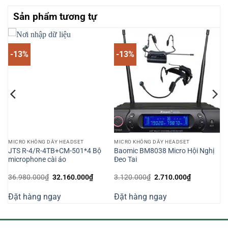
Sản phẩm tương tự
-13%
-13%
MICRO KHÔNG DÂY HEADSET
MICRO KHÔNG DÂY HEADSET
JTS R-4/R-4TB+CM-501*4 Bộ
Baomic BM8038 Micro Hội Nghị
microphone cài áo
Đeo Tai
Giá
Giá
Giá
Giá
36.980.000
₫
32.160.000
₫
3.120.000
₫
2.710.000
₫
gốc
hiện
gốc
hiện
là:
tại
là:
tại
Đặt hàng ngay
Đặt hàng ngay
36.980.000₫.
là:
3.120.000₫.
là:
000₫.
32.160.000₫.
2.710.000₫