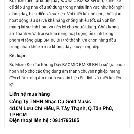
Bộ micro đeo tai không dây BAOMIC BM-88 BH được thiết kế
để đáp ứng nhu cầu sử dụng trong nhiều lĩnh vực như hội nghị,
giảng dạy, biểu diễn và sự kiện. Với thiết kế nhỏ gọn, thời gian
hoạt động lâu dài và khả năng chống nhiễu tốt, sản phẩm
mang lại sự linh hoạt và tiện lợi cho người dùng. Chất lượng
âm thanh vượt trội và khả năng hoạt động ổn định trong
phạm vi rộng giúp BM-88 BH trở thành lựa chọn hàng đầu
trong phân khúc micro không dây chuyên nghiệp.
Kết luận
Bộ Micro Đeo Tai Không Dây BAOMIC BM-88 BH là sự lựa chọn
hoàn hảo cho các ứng dụng âm thanh chuyên nghiệp, mang
đến chất lượng âm thanh cao, tín hiệu ổn định và thiết kế tiện
lợi.
Liên
hệ mua hàng
Công Ty TNHH Nhạc Cụ Gold Music
4/10/4 L
ưu Chí Hiếu, P. Tây Thạnh
, Q.Tân Phú,
TPHCM
Điện thoại liên hệ : 0914795185