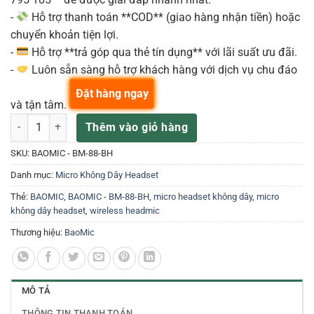
-
Hỗ trợ thanh toán **COD** (giao hàng nhận tiền) hoặc
chuyển khoản tiện lợi.
-
Hỗ trợ **trả góp qua thẻ tín dụng** với lãi suất ưu đãi.
-
Luôn sẵn sàng hỗ trợ khách hàng với dịch vụ chu đáo
Đặt hàng ngay
và tận tâm.
BAOMIC BM88 BH Headset số lượng
Thêm vào giỏ hàng
SKU:
BAOMIC - BM-88-BH
Danh mục:
Micro Không Dây Headset
Thẻ:
BAOMIC
,
BAOMIC - BM-88-BH
,
micro headset không dây
,
micro
không dây headset
,
wireless headmic
Thương hiệu:
BaoMic
MÔ TẢ
THÔNG TIN THANH TOÁN