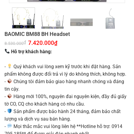
BAOMIC BM88 BH Headset
Giá
7.420.000
₫
Giá
₫
8.530.000
gốc
hiện
là:
tại
Hỗ trợ khách hàng:
8.530.000₫.
là:
7.420.000₫.
-
Quý khách vui lòng xem kỹ trước khi đặt hàng. Sản
phẩm không được đổi trả vì lý do không thích, không hợp.
-
Chúng tôi đảm bảo giao hàng nhanh chóng và đáng
tin cậy.
-
Hàng mới 100%, nguyên đai nguyên kiện, đầy đủ giấy
tờ CO, CQ cho khách hàng có nhu cầu.
-
Sản phẩm được bảo hành 24 tháng, đảm bảo chất
lượng và dịch vụ sau bán hàng.
-
Mọi thắc mắc vui lòng liên hệ **Hotline hỗ trợ: 0914
795 185** để được giải đáp nhanh nhất.