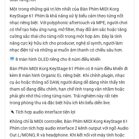
Một trong những giá trị lớn nhất của Bàn Phím MIDI Korg
KeyStage 61 Phím là khả năng xử lý biểu cảm theo từng nốt
nhạc riêng biệt. Với polyphonic aftertouch và MPE, người chơi
có thể tạo hiệu ứng rung, mở filter, thay đổi âm sắc hoặc tăng
cường sắc thái cho từng nốt trong một hợp âm. Đây là tính
năng cực kỳ hữu ích cho producer, nghệ sĩ synth, người làm
nhạc điện tử và những ai muốn âm thanh có chiều sâu hơn.
8 màn hình OLED riêng cho 8 núm điều khiển
Bàn Phím MIDI Korg KeyStage 61 Phím có 8 núm điều khiển đi
kèm 8 màn hình Organic EL riêng biệt. Khi chỉnh plugin, nhạc
cụ ảo hoặc thông số DAW, người dùng dễ dàng nhìn thấy tên
tham số đang điều chỉnh, hạn chế tình trạng vặn nhầm hoặc
phải ghi nhớ thủ công từng núm. Trải nghiệm này rất tiện
trong phòng thu và đặc biệt hữu ích khi biểu diễn live.
Tích hợp audio interface tiện lợi
Không chỉ là MIDI controller, Bàn Phím MIDI Korg KeyStage 61
Phím còn tích hợp audio interface 2 kênh output với ngõ Audio
Out L/MONO, R và headphone. Khi kết nối với máy tính hoặc