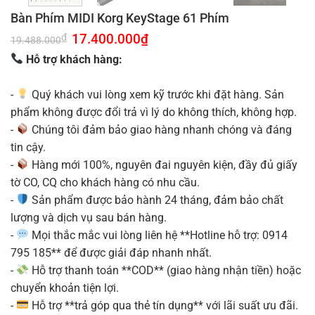
Bàn Phím MIDI Korg KeyStage 61 Phím
Giá
17.400.000
₫
Giá
₫
19.488.000
gốc
hiện
là:
tại
Hỗ trợ khách hàng:
19.488.000₫.
là:
17.400.000₫.
-
Quý khách vui lòng xem kỹ trước khi đặt hàng. Sản
phẩm không được đổi trả vì lý do không thích, không hợp.
-
Chúng tôi đảm bảo giao hàng nhanh chóng và đáng
tin cậy.
-
Hàng mới 100%, nguyên đai nguyên kiện, đầy đủ giấy
tờ CO, CQ cho khách hàng có nhu cầu.
-
Sản phẩm được bảo hành 24 tháng, đảm bảo chất
lượng và dịch vụ sau bán hàng.
-
Mọi thắc mắc vui lòng liên hệ **Hotline hỗ trợ: 0914
795 185** để được giải đáp nhanh nhất.
-
Hỗ trợ thanh toán **COD** (giao hàng nhận tiền) hoặc
chuyển khoản tiện lợi.
-
Hỗ trợ **trả góp qua thẻ tín dụng** với lãi suất ưu đãi.