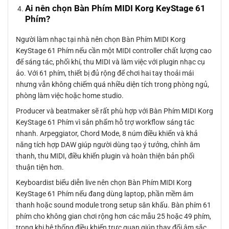
Ai nên chọn Bàn Phím MIDI Korg KeyStage 61
Phím?
Người làm nhạc tại nhà nên chọn Bàn Phím MIDI Korg
KeyStage 61 Phím nếu cần một MIDI controller chất lượng cao
để sáng tác, phối khí, thu MIDI và làm việc với plugin nhạc cụ
ảo. Với 61 phím, thiết bị đủ rộng để chơi hai tay thoải mái
nhưng vẫn không chiếm quá nhiều diện tích trong phòng ngủ,
phòng làm việc hoặc home studio.
Producer và beatmaker sẽ rất phù hợp với Bàn Phím MIDI Korg
KeyStage 61 Phím vì sản phẩm hỗ trợ workflow sáng tác
nhanh. Arpeggiator, Chord Mode, 8 núm điều khiển và khả
năng tích hợp DAW giúp người dùng tạo ý tưởng, chỉnh âm
thanh, thu MIDI, điều khiển plugin và hoàn thiện bản phối
thuận tiện hơn.
Keyboardist biểu diễn live nên chọn Bàn Phím MIDI Korg
KeyStage 61 Phím nếu đang dùng laptop, phần mềm âm
thanh hoặc sound module trong setup sân khấu. Bàn phím 61
phím cho không gian chơi rộng hơn các mẫu 25 hoặc 49 phím,
trong khi hệ thống điều khiển trực quan giúp thay đổi âm sắc,