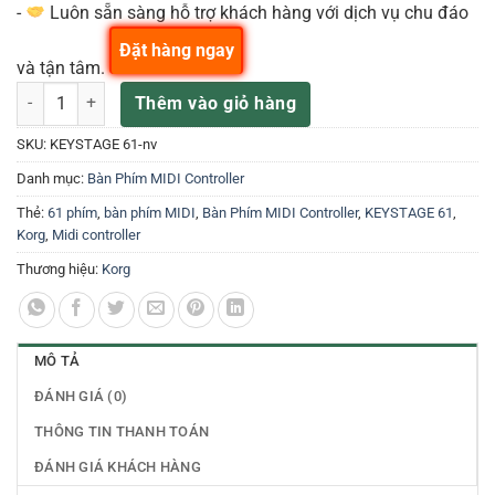
-
Luôn sẵn sàng hỗ trợ khách hàng với dịch vụ chu đáo
Đặt hàng ngay
và tận tâm.
Bàn Phím MIDI Korg KeyStage 61 Phím số lượng
Thêm vào giỏ hàng
SKU:
KEYSTAGE 61-nv
Danh mục:
Bàn Phím MIDI Controller
Thẻ:
61 phím
,
bàn phím MIDI
,
Bàn Phím MIDI Controller
,
KEYSTAGE 61
,
Korg
,
Midi controller
Thương hiệu:
Korg
MÔ TẢ
ĐÁNH GIÁ (0)
THÔNG TIN THANH TOÁN
ĐÁNH GIÁ KHÁCH HÀNG