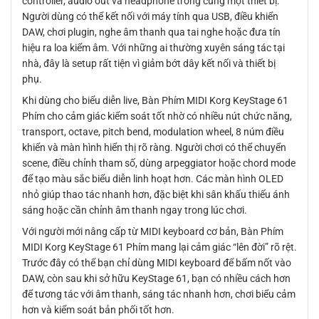
controller, audio out và headphone trong cùng một thiết bị.
Người dùng có thể kết nối với máy tính qua USB, điều khiển
DAW, chơi plugin, nghe âm thanh qua tai nghe hoặc đưa tín
hiệu ra loa kiểm âm. Với những ai thường xuyên sáng tác tại
nhà, đây là setup rất tiện vì giảm bớt dây kết nối và thiết bị
phụ.
Khi dùng cho biểu diễn live, Bàn Phím MIDI Korg KeyStage 61
Phím cho cảm giác kiểm soát tốt nhờ có nhiều nút chức năng,
transport, octave, pitch bend, modulation wheel, 8 núm điều
khiển và màn hình hiển thị rõ ràng. Người chơi có thể chuyển
scene, điều chỉnh tham số, dùng arpeggiator hoặc chord mode
để tạo màu sắc biểu diễn linh hoạt hơn. Các màn hình OLED
nhỏ giúp thao tác nhanh hơn, đặc biệt khi sân khấu thiếu ánh
sáng hoặc cần chỉnh âm thanh ngay trong lúc chơi.
Với người mới nâng cấp từ MIDI keyboard cơ bản, Bàn Phím
MIDI Korg KeyStage 61 Phím mang lại cảm giác “lên đời” rõ rệt.
Trước đây có thể bạn chỉ dùng MIDI keyboard để bấm nốt vào
DAW, còn sau khi sở hữu KeyStage 61, bạn có nhiều cách hơn
để tương tác với âm thanh, sáng tác nhanh hơn, chơi biểu cảm
hơn và kiểm soát bản phối tốt hơn.