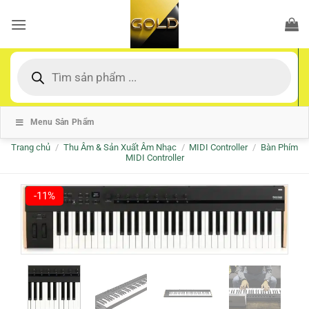
Bỏ
qua
nội
dung
Tìm
kiếm
sản
phẩm
Menu Sản Phẩm
Trang chủ
/
Thu Âm & Sản Xuất Âm Nhạc
/
MIDI Controller
/
Bàn Phím
MIDI Controller
-11%