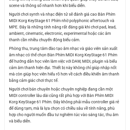
scene và thông số nhanh hơn khi biểu diễn.
Người chơi synth và nhạc điện tử sẽ đánh giá cao Bàn Phím
MIDI Korg KeyStage 61 Phím nhờ polyphonic aftertouch và
MPE. Đây là những tính năng rất đáng giá khi chơi pad, lead,
ambient, cinematic, electronic, experimental hoặc các âm
thanh cần nhiều chuyển động biểu cảm.
Phòng thu, trung tâm đào tạo âm nhạc và giáo viên sản xuất
âm nhạc có thể chọn Bàn Phím MIDI Korg KeyStage 61 Phím
để hướng dẫn học viên làm việc với DAW, MIDI, plugin và biểu
cảm âm thanh hiện đại. Thiết bị này không chỉ giúp nhập nốt
mà còn giúp học viên hiểu rõ hơn về cách điều khiển âm thanh
bằng cảm giác chơi thực tế.
Người chơi bán chuyên hoặc chuyên nghiệp đang cần một
MIDI controller lâu dài cũng rất phù hợp với Bàn Phím MIDI
Korg KeyStage 61 Phím. Đây không phải mẫu controller giá rẻ
để dùng tạm, mà là lựa chọn có chiều sâu về tính năng, phù
hợp cho người muốn đầu tư nghiêm túc vào sáng tác, thu âm
và biểu diễn.