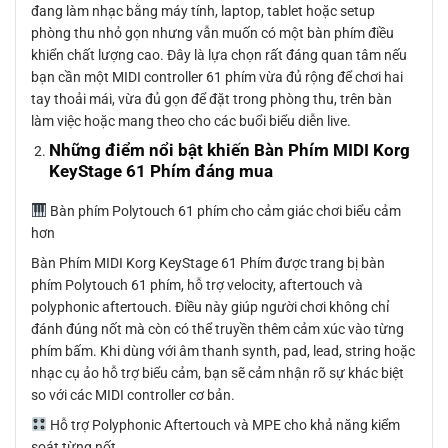
đang làm nhạc bằng máy tính, laptop, tablet hoặc setup
phòng thu nhỏ gọn nhưng vẫn muốn có một bàn phím điều
khiển chất lượng cao. Đây là lựa chọn rất đáng quan tâm nếu
bạn cần một MIDI controller 61 phím vừa đủ rộng để chơi hai
tay thoải mái, vừa đủ gọn để đặt trong phòng thu, trên bàn
làm việc hoặc mang theo cho các buổi biểu diễn live.
Những điểm nổi bật khiến Bàn Phím MIDI Korg
KeyStage 61 Phím đáng mua
Bàn phím Polytouch 61 phím cho cảm giác chơi biểu cảm
hơn
Bàn Phím MIDI Korg KeyStage 61 Phím được trang bị bàn
phím Polytouch 61 phím, hỗ trợ velocity, aftertouch và
polyphonic aftertouch. Điều này giúp người chơi không chỉ
đánh đúng nốt mà còn có thể truyền thêm cảm xúc vào từng
phím bấm. Khi dùng với âm thanh synth, pad, lead, string hoặc
nhạc cụ ảo hỗ trợ biểu cảm, bạn sẽ cảm nhận rõ sự khác biệt
so với các MIDI controller cơ bản.
Hỗ trợ Polyphonic Aftertouch và MPE cho khả năng kiểm
soát từng nốt