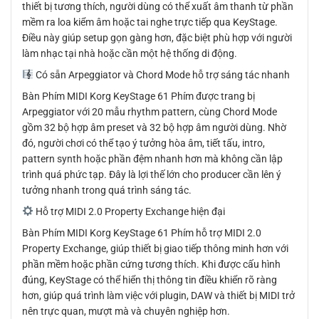
thiết bị tương thích, người dùng có thể xuất âm thanh từ phần
mềm ra loa kiểm âm hoặc tai nghe trực tiếp qua KeyStage.
Điều này giúp setup gọn gàng hơn, đặc biệt phù hợp với người
làm nhạc tại nhà hoặc cần một hệ thống di động.
Có sẵn Arpeggiator và Chord Mode hỗ trợ sáng tác nhanh
Bàn Phím MIDI Korg KeyStage 61 Phím được trang bị
Arpeggiator với 20 mẫu rhythm pattern, cùng Chord Mode
gồm 32 bộ hợp âm preset và 32 bộ hợp âm người dùng. Nhờ
đó, người chơi có thể tạo ý tưởng hòa âm, tiết tấu, intro,
pattern synth hoặc phần đệm nhanh hơn mà không cần lập
trình quá phức tạp. Đây là lợi thế lớn cho producer cần lên ý
tưởng nhanh trong quá trình sáng tác.
Hỗ trợ MIDI 2.0 Property Exchange hiện đại
Bàn Phím MIDI Korg KeyStage 61 Phím hỗ trợ MIDI 2.0
Property Exchange, giúp thiết bị giao tiếp thông minh hơn với
phần mềm hoặc phần cứng tương thích. Khi được cấu hình
đúng, KeyStage có thể hiển thị thông tin điều khiển rõ ràng
hơn, giúp quá trình làm việc với plugin, DAW và thiết bị MIDI trở
nên trực quan, mượt mà và chuyên nghiệp hơn.