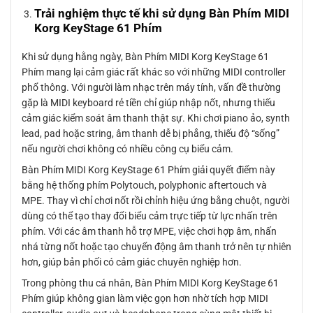
Trải nghiệm thực tế khi sử dụng Bàn Phím MIDI
Korg KeyStage 61 Phím
Khi sử dụng hằng ngày, Bàn Phím MIDI Korg KeyStage 61
Phím mang lại cảm giác rất khác so với những MIDI controller
phổ thông. Với người làm nhạc trên máy tính, vấn đề thường
gặp là MIDI keyboard rẻ tiền chỉ giúp nhập nốt, nhưng thiếu
cảm giác kiểm soát âm thanh thật sự. Khi chơi piano ảo, synth
lead, pad hoặc string, âm thanh dễ bị phẳng, thiếu độ “sống”
nếu người chơi không có nhiều công cụ biểu cảm.
Bàn Phím MIDI Korg KeyStage 61 Phím giải quyết điểm này
bằng hệ thống phím Polytouch, polyphonic aftertouch và
MPE. Thay vì chỉ chơi nốt rồi chỉnh hiệu ứng bằng chuột, người
dùng có thể tạo thay đổi biểu cảm trực tiếp từ lực nhấn trên
phím. Với các âm thanh hỗ trợ MPE, việc chơi hợp âm, nhấn
nhá từng nốt hoặc tạo chuyển động âm thanh trở nên tự nhiên
hơn, giúp bản phối có cảm giác chuyên nghiệp hơn.
Trong phòng thu cá nhân, Bàn Phím MIDI Korg KeyStage 61
Phím giúp không gian làm việc gọn hơn nhờ tích hợp MIDI