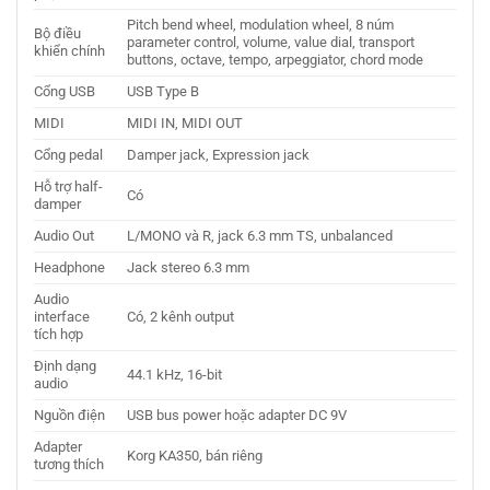
Pitch bend wheel, modulation wheel, 8 núm
Bộ điều
parameter control, volume, value dial, transport
khiển chính
buttons, octave, tempo, arpeggiator, chord mode
Cổng USB
USB Type B
MIDI
MIDI IN, MIDI OUT
Cổng pedal
Damper jack, Expression jack
Hỗ trợ half-
Có
damper
Audio Out
L/MONO và R, jack 6.3 mm TS, unbalanced
Headphone
Jack stereo 6.3 mm
Audio
interface
Có, 2 kênh output
tích hợp
Định dạng
44.1 kHz, 16-bit
audio
Nguồn điện
USB bus power hoặc adapter DC 9V
Adapter
Korg KA350, bán riêng
tương thích