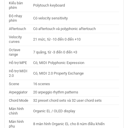
Kiểu bàn
Polytouch keyboard
phím
Độ nhạy
Có velocity sensitivity
phím
Aftertouch
Có aftertouch và polyphonic aftertouch
Velocity
21 mức, từ -10 đến 0 đến +10
curves
Octave
7 quãng, từ -3 đến 0 đến +3
range
Hỗ trợ MPE
Có, MIDI Polyphonic Expression
Hỗ trợ MIDI
Có, MIDI 2.0 Property Exchange
2.0
Scene
16 scenes
Arpeggiator
20 arpeggio rhythm patterns
Chord Mode
32 preset chord sets và 32 user chord sets
Màn hình
Organic EL / OLED display
chính
Màn hình
8 màn hình Organic EL cho 8 núm điều khiển
phụ