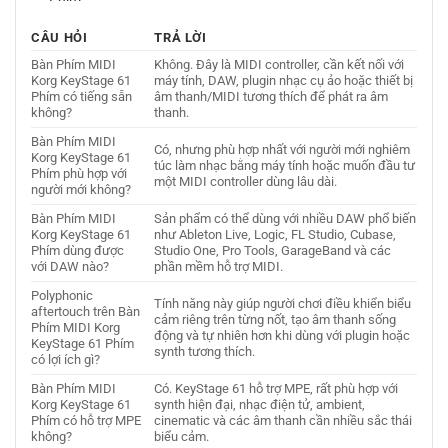
CÂU HỎI
TRẢ LỜI
Bàn Phím MIDI
Không. Đây là MIDI controller, cần kết nối với
Korg KeyStage 61
máy tính, DAW, plugin nhạc cụ ảo hoặc thiết bị
Phím có tiếng sẵn
âm thanh/MIDI tương thích để phát ra âm
không?
thanh.
Bàn Phím MIDI
Có, nhưng phù hợp nhất với người mới nghiêm
Korg KeyStage 61
túc làm nhạc bằng máy tính hoặc muốn đầu tư
Phím phù hợp với
một MIDI controller dùng lâu dài.
người mới không?
Bàn Phím MIDI
Sản phẩm có thể dùng với nhiều DAW phổ biến
Korg KeyStage 61
như Ableton Live, Logic, FL Studio, Cubase,
Phím dùng được
Studio One, Pro Tools, GarageBand và các
với DAW nào?
phần mềm hỗ trợ MIDI.
Polyphonic
Tính năng này giúp người chơi điều khiển biểu
aftertouch trên Bàn
cảm riêng trên từng nốt, tạo âm thanh sống
Phím MIDI Korg
động và tự nhiên hơn khi dùng với plugin hoặc
KeyStage 61 Phím
synth tương thích.
có lợi ích gì?
Bàn Phím MIDI
Có. KeyStage 61 hỗ trợ MPE, rất phù hợp với
Korg KeyStage 61
synth hiện đại, nhạc điện tử, ambient,
Phím có hỗ trợ MPE
cinematic và các âm thanh cần nhiều sắc thái
không?
biểu cảm.