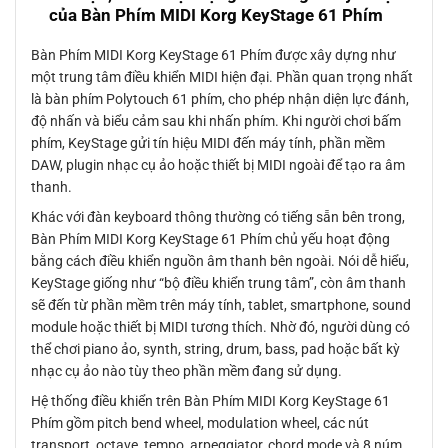
của Bàn Phím MIDI Korg KeyStage 61 Phím
Bàn Phím MIDI Korg KeyStage 61 Phím được xây dựng như
một trung tâm điều khiển MIDI hiện đại. Phần quan trọng nhất
là bàn phím Polytouch 61 phím, cho phép nhận diện lực đánh,
độ nhấn và biểu cảm sau khi nhấn phím. Khi người chơi bấm
phím, KeyStage gửi tín hiệu MIDI đến máy tính, phần mềm
DAW, plugin nhạc cụ ảo hoặc thiết bị MIDI ngoài để tạo ra âm
thanh.
Khác với đàn keyboard thông thường có tiếng sẵn bên trong,
Bàn Phím MIDI Korg KeyStage 61 Phím chủ yếu hoạt động
bằng cách điều khiển nguồn âm thanh bên ngoài. Nói dễ hiểu,
KeyStage giống như “bộ điều khiển trung tâm”, còn âm thanh
sẽ đến từ phần mềm trên máy tính, tablet, smartphone, sound
module hoặc thiết bị MIDI tương thích. Nhờ đó, người dùng có
thể chơi piano ảo, synth, string, drum, bass, pad hoặc bất kỳ
nhạc cụ ảo nào tùy theo phần mềm đang sử dụng.
Hệ thống điều khiển trên Bàn Phím MIDI Korg KeyStage 61
Phím gồm pitch bend wheel, modulation wheel, các nút
transport, octave, tempo, arpeggiator, chord mode và 8 núm