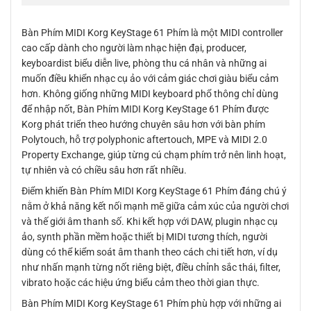
Bàn Phím MIDI Korg KeyStage 61 Phím là một MIDI controller
cao cấp dành cho người làm nhạc hiện đại, producer,
keyboardist biểu diễn live, phòng thu cá nhân và những ai
muốn điều khiển nhạc cụ ảo với cảm giác chơi giàu biểu cảm
hơn. Không giống những MIDI keyboard phổ thông chỉ dùng
để nhập nốt, Bàn Phím MIDI Korg KeyStage 61 Phím được
Korg phát triển theo hướng chuyên sâu hơn với bàn phím
Polytouch, hỗ trợ polyphonic aftertouch, MPE và MIDI 2.0
Property Exchange, giúp từng cú chạm phím trở nên linh hoạt,
tự nhiên và có chiều sâu hơn rất nhiều.
Điểm khiến Bàn Phím MIDI Korg KeyStage 61 Phím đáng chú ý
nằm ở khả năng kết nối mạnh mẽ giữa cảm xúc của người chơi
và thế giới âm thanh số. Khi kết hợp với DAW, plugin nhạc cụ
ảo, synth phần mềm hoặc thiết bị MIDI tương thích, người
dùng có thể kiểm soát âm thanh theo cách chi tiết hơn, ví dụ
như nhấn mạnh từng nốt riêng biệt, điều chỉnh sắc thái, filter,
vibrato hoặc các hiệu ứng biểu cảm theo thời gian thực.
Bàn Phím MIDI Korg KeyStage 61 Phím phù hợp với những ai