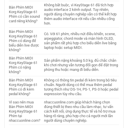
Không bắt buộc, vì KeyStage 61 đã tích hợp
Bàn Phím MIDI
audio interface 2 kênh output. Tuy nhiên,
Korg KeyStage 61
người dùng chuyên nghiệp vẫn có thể kết hợp
Phím có cần sound
thêm audio interface rời nếu cần nhiều cổng
card riêng không?
hơn.
Bàn Phím MIDI
Có. Với 61 phím, nhiều nút điều khiển, scene,
Korg KeyStage 61
arpeggiator, chord mode và màn hình OLED,
Phím có dùng để
sản phẩm rất phù hợp cho biểu diễn live bằng
biểu diễn live được
laptop hoặc setup MIDI.
không?
Bàn Phím MIDI
Sản phẩm nặng khoảng 5.0 kg, đủ chắc chắn
Korg KeyStage 61
khi chơi nhưng vẫn tương đối gọn để đặt trong
Phím có nặng
phòng thu hoặc mang đi biểu diễn.
không?
Bàn Phím MIDI
Không có thông tin pedal đi kèm trong bộ tiêu
Korg KeyStage 61
chuẩn. Người dùng có thể mua thêm pedal
Phím có đi kèm
tương thích như DS-1H, PS-1, PS-3 hoặc pedal
pedal không?
expression tùy nhu cầu.
Vì sao nên mua
nhaccuonline.com giúp khách hàng chọn
Bàn Phím MIDI
đúng thiết bị theo nhu cầu làm nhạc, tư vấn
Korg KeyStage 61
cách kết nối, ứng dụng thực tế và hỗ trợ mua
Phím tại
hàng rõ ràng, phù hợp cho cả người mới lẫn
nhaccuonline.com?
người dùng chuyên nghiệp.