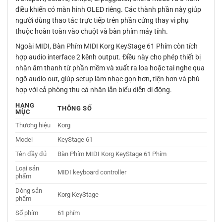
điều khiển có màn hình OLED riêng. Các thành phần này giúp
người dùng thao tác trực tiếp trên phần cứng thay vì phụ
thuộc hoàn toàn vào chuột và bàn phím máy tính.
Ngoài MIDI, Bàn Phím MIDI Korg KeyStage 61 Phím còn tích
hợp audio interface 2 kênh output. Điều này cho phép thiết bị
nhận âm thanh từ phần mềm và xuất ra loa hoặc tai nghe qua
ngõ audio out, giúp setup làm nhạc gọn hơn, tiện hơn và phù
hợp với cả phòng thu cá nhân lẫn biểu diễn di động.
HẠNG
THÔNG SỐ
MỤC
Thương hiệu
Korg
Model
KeyStage 61
Tên đầy đủ
Bàn Phím MIDI Korg KeyStage 61 Phím
Loại sản
MIDI keyboard controller
phẩm
Dòng sản
Korg KeyStage
phẩm
Số phím
61 phím