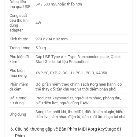
Dòng tiêu
5V / 500 mA hoặc thấp hơn
thụ qua USB
Công suất
tiêu thụ khi
4W
dùng
adapter
Kích thước
979 x 234 x 82 mm
Trọng lượng
5.0 kg
Phụ kiện đi
Cáp USB Type A – Type B, expansion plate, Quick
kèm
Start Guide, tài liệu Precautions
Phụ kiện
XVP-20, EXP-2, DS-1H, PS-1, PS-3, KA350
mua riêng
Phần mềm
Gói phần mềm theo chính sách Korg hiện hành, có
đi kèm
thể thay đổi tùy khu vực và thời điểm phân phối
Đối tượng
Producer, keyboardist, người làm nhạc, phòng thu,
sử dụng
biểu diễn live, người dùng DAW
Sáng tác, phối khí, thu MIDI, điều khiển plugin, biểu
Ứng dụng
diễn live, làm nhạc điện tử, sản xuất âm nhạc tại nhà
Câu hỏi thường gặp về Bàn Phím MIDI Korg KeyStage 61
Phím