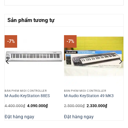
Sản phẩm tương tự
-7%
-7%
BÀN PHÍM MIDI CONTROLLER
BÀN PHÍM MIDI CONTROLLER
d
M-Audio KeyStation 88ES
M-Audio KeyStation 49 MK3
-R
Giá
Giá
Giá
Giá
4.400.000
₫
4.090.000
₫
2.500.000
₫
2.330.000
₫
gốc
hiện
gốc
hiện
là:
tại
là:
tại
Đặt hàng ngay
Đặt hàng ngay
4.400.000₫.
là:
2.500.000₫.
là:
000₫.
4.090.000₫.
2.330.000₫