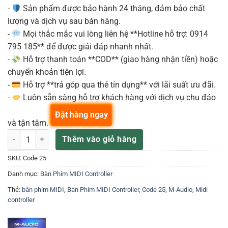
-
Sản phẩm được bảo hành 24 tháng, đảm bảo chất
lượng và dịch vụ sau bán hàng.
-
Mọi thắc mắc vui lòng liên hệ **Hotline hỗ trợ: 0914
795 185** để được giải đáp nhanh nhất.
-
Hỗ trợ thanh toán **COD** (giao hàng nhận tiền) hoặc
chuyển khoản tiện lợi.
-
Hỗ trợ **trả góp qua thẻ tín dụng** với lãi suất ưu đãi.
-
Luôn sẵn sàng hỗ trợ khách hàng với dịch vụ chu đáo
Đặt hàng ngay
và tận tâm.
M-Audio Code 25 số lượng
Thêm vào giỏ hàng
SKU:
Code 25
Danh mục:
Bàn Phím MIDI Controller
Thẻ:
bàn phím MIDI
,
Bàn Phím MIDI Controller
,
Code 25
,
M-Audio
,
Midi
controller