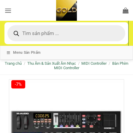
Bỏ
qua
nội
dung
Tìm
kiếm
sản
phẩm
Menu Sản Phẩm
Trang chủ
/
Thu Âm & Sản Xuất Âm Nhạc
/
MIDI Controller
/
Bàn Phím
MIDI Controller
-7%