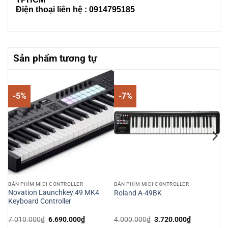
Điện thoại liên hệ : 0914795185
Sản phẩm tương tự
-5%
-7%
BÀN PHÍM MIDI CONTROLLER
BÀN PHÍM MIDI CONTROLLER
Novation Launchkey 49 MK4
Roland A-49BK
Keyboard Controller
Giá
Giá
Giá
Giá
7.010.000
₫
6.690.000
₫
4.000.000
₫
3.720.000
₫
gốc
hiện
gốc
hiện