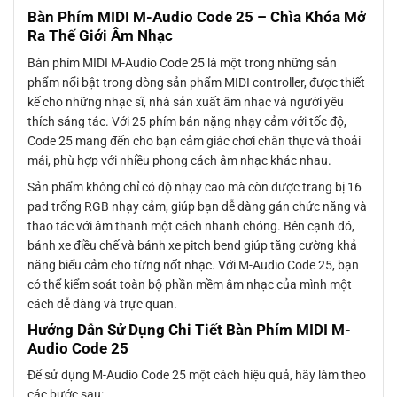
Bàn Phím MIDI M-Audio Code 25 – Chìa Khóa Mở
Ra Thế Giới Âm Nhạc
Bàn phím MIDI M-Audio Code 25 là một trong những sản
phẩm nổi bật trong dòng sản phẩm MIDI controller, được thiết
kế cho những nhạc sĩ, nhà sản xuất âm nhạc và người yêu
thích sáng tác. Với 25 phím bán nặng nhạy cảm với tốc độ,
Code 25 mang đến cho bạn cảm giác chơi chân thực và thoải
mái, phù hợp với nhiều phong cách âm nhạc khác nhau.
Sản phẩm không chỉ có độ nhạy cao mà còn được trang bị 16
pad trống RGB nhạy cảm, giúp bạn dễ dàng gán chức năng và
thao tác với âm thanh một cách nhanh chóng. Bên cạnh đó,
bánh xe điều chế và bánh xe pitch bend giúp tăng cường khả
năng biểu cảm cho từng nốt nhạc. Với M-Audio Code 25, bạn
có thể kiểm soát toàn bộ phần mềm âm nhạc của mình một
cách dễ dàng và trực quan.
Hướng Dẫn Sử Dụng Chi Tiết Bàn Phím MIDI M-
Audio Code 25
Để sử dụng M-Audio Code 25 một cách hiệu quả, hãy làm theo
các bước sau: