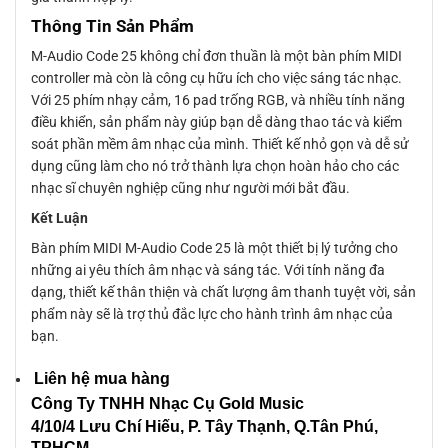
Thông Tin Sản Phẩm
M-Audio Code 25 không chỉ đơn thuần là một bàn phím MIDI
controller mà còn là công cụ hữu ích cho việc sáng tác nhạc.
Với 25 phím nhạy cảm, 16 pad trống RGB, và nhiều tính năng
điều khiển, sản phẩm này giúp bạn dễ dàng thao tác và kiểm
soát phần mềm âm nhạc của mình. Thiết kế nhỏ gọn và dễ sử
dụng cũng làm cho nó trở thành lựa chọn hoàn hảo cho các
nhạc sĩ chuyên nghiệp cũng như người mới bắt đầu.
Kết Luận
Bàn phím MIDI M-Audio Code 25 là một thiết bị lý tưởng cho
những ai yêu thích âm nhạc và sáng tác. Với tính năng đa
dạng, thiết kế thân thiện và chất lượng âm thanh tuyệt vời, sản
phẩm này sẽ là trợ thủ đắc lực cho hành trình âm nhạc của
bạn.
Liên hệ mua hàng
Công Ty TNHH Nhạc Cụ Gold Music
4/10/4 L
ưu Chí Hiếu, P. Tây Thạnh
, Q.Tân Phú,
TPHCM