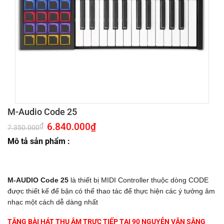
M-Audio Code 25
Giá
6.840.000
₫
Giá
₫
7.350.000
gốc
hiện
là:
tại
Mô tả sản phẩm :
7.350.000₫.
là:
6.840.000₫.
M-AUDIO Code 25
là thiết bị MIDI Controller thuộc dòng CODE
được thiết kế để bận có thể thao tác để thực hiện các ý tưởng âm
nhạc một cách dễ dàng nhất
TẶNG BÀI HÁT THU ÂM TRỰC TIẾP TẠI 90 NGUYỄN VĂN SĂNG