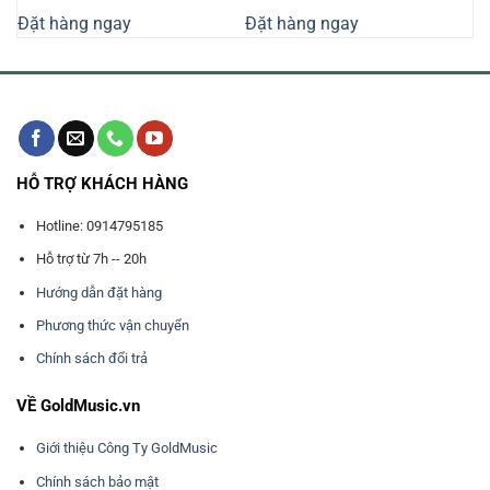
là:
tại
là:
tại
Đặt hàng ngay
Đặt hàng ngay
7.010.000₫.
là:
4.000.000₫.
là:
000₫.
6.690.000₫.
3.720.000₫
HỖ TRỢ KHÁCH HÀNG
Hotline: 0914795185
Hỗ trợ từ 7h -- 20h
Hướng dẫn đặt hàng
Phương thức vận chuyển
Chính sách đổi trả
VỀ GoldMusic.vn
Giới thiệu Công Ty GoldMusic
Chính sách bảo mật