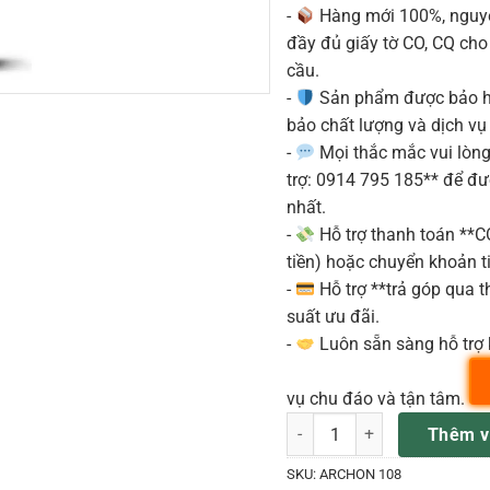
-
Hàng mới 100%, nguyê
đầy đủ giấy tờ CO, CQ ch
cầu.
-
Sản phẩm được bảo h
bảo chất lượng và dịch vụ
-
Mọi thắc mắc vui lòng 
trợ: 0914 795 185** để đ
nhất.
-
Hỗ trợ thanh toán **
tiền) hoặc chuyển khoản ti
-
Hỗ trợ **trả góp qua th
suất ưu đãi.
-
Luôn sẵn sàng hỗ trợ 
vụ chu đáo và tận tâm.
ARCHON 108 Loa Passive 700
Thêm v
SKU:
ARCHON 108