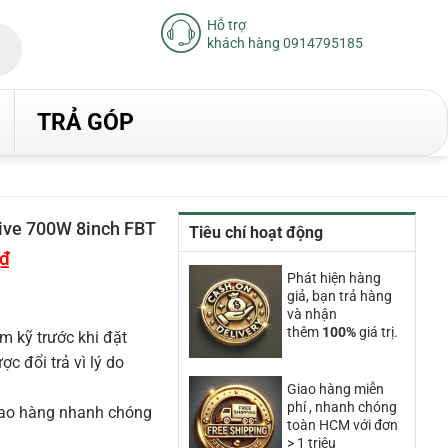
Hỗ trợ
khách hàng 0914795185
TRẢ GÓP
ve 700W 8inch FBT
Tiêu chí hoạt động
₫
Giá
hiện
Phát hiện hàng
tại
giả, bạn trả hàng
là:
19.080.000₫.
và nhận
thêm
100%
giá trị.
m kỹ trước khi đặt
 đổi trả vì lý do
Giao hàng miễn
phí , nhanh chóng
iao hàng nhanh chóng
toàn HCM với đơn
> 1 triệu