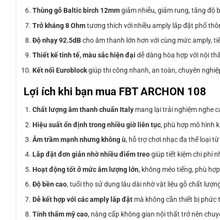
Thùng gỗ Baltic birch 12mm
giảm nhiễu, giảm rung, tăng độ 
Trở kháng 8 Ohm
tương thích với nhiều amply lắp đặt phổ th
Độ nhạy 92.5dB
cho âm thanh lớn hơn với cùng mức amply, tiết
Thiết kế tinh tế, màu sắc hiện đại
dễ dàng hòa hợp với nội thấ
Kết nối Euroblock
giúp thi công nhanh, an toàn, chuyên nghiệp
Lợi ích khi bạn mua FBT ARCHON 108
Chất lượng âm thanh chuẩn Italy
mang lại trải nghiệm nghe c
Hiệu suất ổn định trong nhiều giờ liên tục
, phù hợp mô hình k
Âm trầm mạnh nhưng không ù
, hỗ trợ chơi nhạc đa thể loại 
Lắp đặt đơn giản nhờ nhiều điểm treo
giúp tiết kiệm chi phí 
Hoạt động tốt ở mức âm lượng lớn
, không méo tiếng, phù hợ
Độ bền cao
, tuổi thọ sử dụng lâu dài nhờ vật liệu gỗ chất lượn
Dễ kết hợp với các amply lắp đặt
mà không cần thiết bị phức 
Tính thẩm mỹ cao
, nâng cấp không gian nội thất trở nên chu