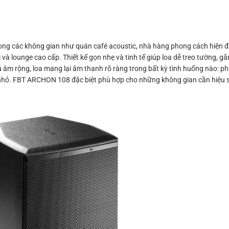
g các không gian như quán café acoustic, nhà hàng phong cách hiện đạ
 lounge cao cấp. Thiết kế gọn nhẹ và tinh tế giúp loa dễ treo tường, gắn
âm rộng, loa mang lại âm thanh rõ ràng trong bất kỳ tình huống nào: ph
mô nhỏ. FBT ARCHON 108 đặc biệt phù hợp cho những không gian cần hiệu