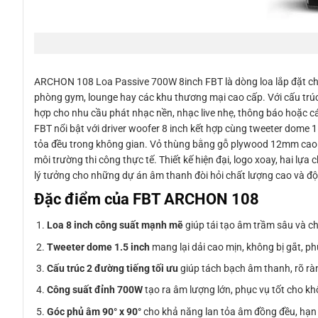
ARCHON 108 Loa Passive 700W 8inch FBT là dòng loa lắp đặt chu
phòng gym, lounge hay các khu thương mại cao cấp. Với cấu trúc
hợp cho nhu cầu phát nhạc nền, nhạc live nhẹ, thông báo hoặc 
FBT nổi bật với driver woofer 8 inch kết hợp cùng tweeter dome 1
tỏa đều trong không gian. Vỏ thùng bằng gỗ plywood 12mm cao c
môi trường thi công thực tế. Thiết kế hiện đại, logo xoay, hai lự
lý tưởng cho những dự án âm thanh đòi hỏi chất lượng cao và độ b
Đặc điểm của FBT ARCHON 108
Loa 8 inch công suất mạnh mẽ
giúp tái tạo âm trầm sâu và ch
Tweeter dome 1.5 inch
mang lại dải cao mịn, không bị gắt, ph
Cấu trúc 2 đường tiếng tối ưu
giúp tách bạch âm thanh, rõ ràn
Công suất đỉnh 700W
tạo ra âm lượng lớn, phục vụ tốt cho k
Góc phủ âm 90° x 90°
cho khả năng lan tỏa âm đồng đều, hạn 