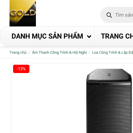
Bỏ
Tìm
qua
kiếm
nội
sản
phẩm
dung
DANH MỤC SẢN PHẨM
TRANG C
Trang chủ
/
Âm Thanh Công Trình & Hội Nghị
/
Loa Công Trình & Lắp Đặ
-13%