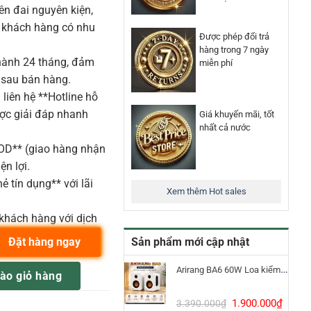
n đai nguyên kiện,
o khách hàng có nhu
Được phép đổi trả
hàng trong 7 ngày
ành 24 tháng, đảm
miễn phí
 sau bán hàng.
liên hệ **Hotline hỗ
ược giải đáp nhanh
Giá khuyến mãi, tốt
nhất cả nước
COD** (giao hàng nhận
ện lợi.
ẻ tín dụng** với lãi
Xem thêm Hot sales
khách hàng với dịch
Sản phẩm mới cập nhật
Đặt hàng ngay
W 8inch FBT số lượng
Arirang BA6 60W Loa kiểm âm Bluetooth 5.3
ào giỏ hàng
Giá
Giá
1.900.000
₫
3.390.000
₫