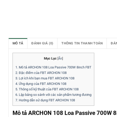
MÔ TẢ
ĐÁNH GIÁ (0)
THÔNG TIN THANH TOÁN
ĐÁ
Mục Lục
[
Ẩn
]
1.
Mô tả ARCHON 108 Loa Passive 700W 8inch FBT
2.
Đặc điểm của FBT ARCHON 108
3.
Lợi ích khi bạn mua FBT ARCHON 108
4.
Ứng dụng của FBT ARCHON 108
5.
Thông số kỹ thuật của FBT ARCHON 108
6.
Lập bảng so sánh với các sản phẩm tương đương
7.
Hướng dẫn sử dụng FBT ARCHON 108
Mô tả ARCHON 108 Loa Passive 700W 8