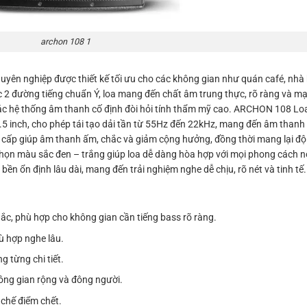
archon 108 1
yên nghiệp được thiết kế tối ưu cho các không gian như quán café, nhà
 2 đường tiếng chuẩn Ý, loa mang đến chất âm trung thực, rõ ràng và mạ
các hệ thống âm thanh cố định đòi hỏi tính thẩm mỹ cao. ARCHON 108 L
.5 inch, cho phép tái tạo dải tần từ 55Hz đến 22kHz, mang đến âm thanh đ
ấp giúp âm thanh ấm, chắc và giảm cộng hưởng, đồng thời mang lại độ 
a chọn màu sắc đen – trắng giúp loa dễ dàng hòa hợp với mọi phong cách nộ
ền ổn định lâu dài, mang đến trải nghiệm nghe dễ chịu, rõ nét và tinh tế.
ắc, phù hợp cho không gian cần tiếng bass rõ ràng.
ù hợp nghe lâu.
g từng chi tiết.
hông gian rộng và đông người.
chế điểm chết.