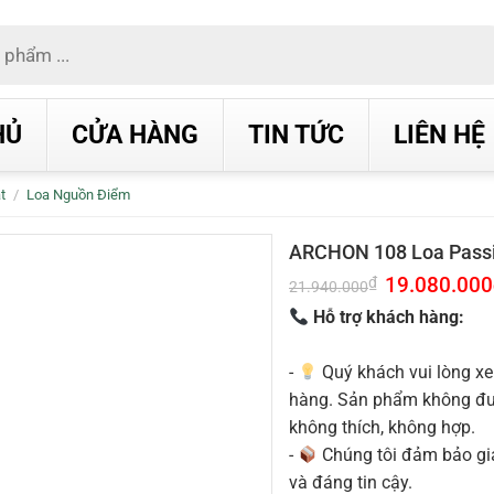
HỦ
CỬA HÀNG
TIN TỨC
LIÊN HỆ
t
/
Loa Nguồn Điểm
ARCHON 108 Loa Passi
Giá
19.080.000
₫
21.940.000
gốc
là:
Hỗ trợ khách hàng:
21.940.000₫.
-
Quý khách vui lòng xe
hàng. Sản phẩm không được
không thích, không hợp.
-
Chúng tôi đảm bảo g
và đáng tin cậy.