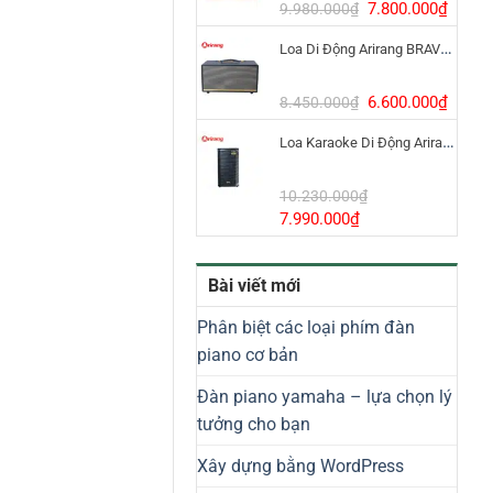
8.800.000₫.
Giá
Giá
7.800.000
₫
9.980.000
₫
gốc
hiện
Loa Di Động Arirang BRAVO 8 800W Có Micro
là:
tại
9.980.000₫.
là:
7.800
Giá
Giá
6.600.000
₫
8.450.000
₫
gốc
hiện
Loa Karaoke Di Động Arirang EDGE-X Model I
là:
tại
8.450.000₫.
là:
6.600
10.230.000
₫
Giá
Giá
7.990.000
₫
gốc
hiện
là:
tại
Bài viết mới
10.230.000₫.
là:
7.990.000₫.
Phân biệt các loại phím đàn
piano cơ bản
Đàn piano yamaha – lựa chọn lý
tưởng cho bạn
Xây dựng bằng WordPress