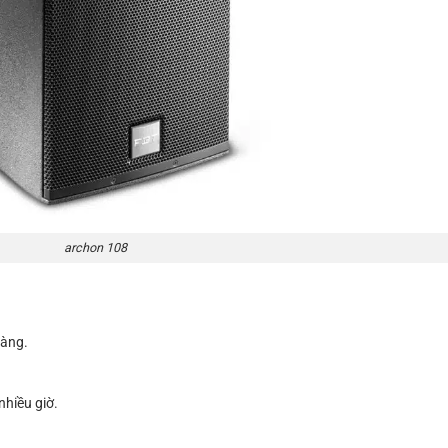
archon 108
ràng.
hiều giờ.