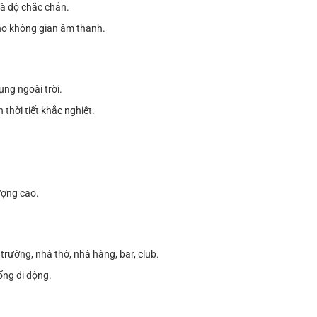
 và độ chắc chắn.
cho không gian âm thanh.
ng ngoài trời.
thời tiết khắc nghiệt.
ượng cao.
rường, nhà thờ, nhà hàng, bar, club.
ống di động.