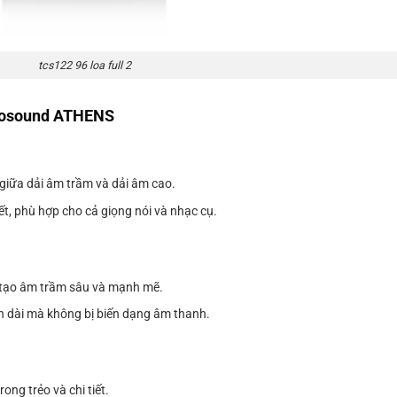
tcs122 96 loa full 2
rbosound ATHENS
giữa dải âm trầm và dải âm cao.
ết, phù hợp cho cả giọng nói và nhạc cụ.
tái tạo âm trầm sâu và mạnh mẽ.
n dài mà không bị biến dạng âm thanh.
ng trẻo và chi tiết.