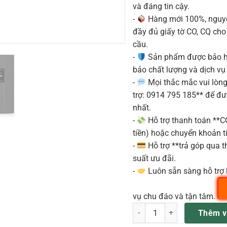
và đáng tin cậy.
-
Hàng mới 100%, nguyê
đầy đủ giấy tờ CO, CQ ch
cầu.
-
Sản phẩm được bảo h
bảo chất lượng và dịch vụ
-
Mọi thắc mắc vui lòng 
trợ: 0914 795 185** để đ
nhất.
-
Hỗ trợ thanh toán **
tiền) hoặc chuyển khoản ti
-
Hỗ trợ **trả góp qua th
suất ưu đãi.
-
Luôn sẵn sàng hỗ trợ 
vụ chu đáo và tận tâm.
TCS122/96 Loa Full 3 tấc T
Thêm v