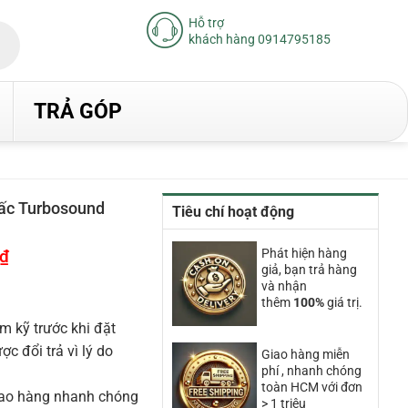
Hỗ trợ
khách hàng 0914795185
TRẢ GÓP
tấc Turbosound
Tiêu chí hoạt động
₫
Giá
Phát hiện hàng
hiện
giả, bạn trả hàng
tại
và nhận
là:
thêm
100%
giá trị.
20.540.000₫.
m kỹ trước khi đặt
 đổi trả vì lý do
Giao hàng miễn
phí , nhanh chóng
toàn HCM với đơn
iao hàng nhanh chóng
> 1 triệu