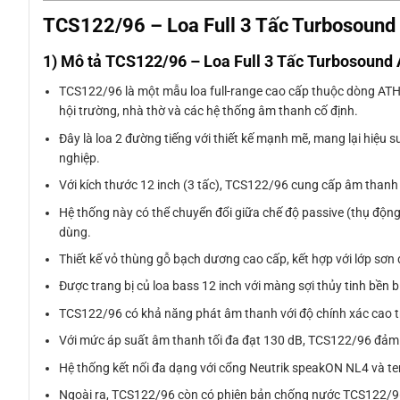
TCS122/96 – Loa Full 3 Tấc Turbosoun
1) Mô tả TCS122/96 – Loa Full 3 Tấc Turbosoun
TCS122/96 là một mẫu loa full-range cao cấp thuộc dòng ATH
hội trường, nhà thờ và các hệ thống âm thanh cố định.
Đây là loa 2 đường tiếng với thiết kế mạnh mẽ, mang lại hiệu
nghiệp.
Với kích thước 12 inch (3 tấc), TCS122/96 cung cấp âm thanh
Hệ thống này có thể chuyển đổi giữa chế độ passive (thụ động
dùng.
Thiết kế vỏ thùng gỗ bạch dương cao cấp, kết hợp với lớp sơn
Được trang bị củ loa bass 12 inch với màng sợi thủy tinh bền
TCS122/96 có khả năng phát âm thanh với độ chính xác cao t
Với mức áp suất âm thanh tối đa đạt 130 dB, TCS122/96 đảm
Hệ thống kết nối đa dạng với cổng Neutrik speakON NL4 và ter
Ngoài ra, TCS122/96 còn có phiên bản chống nước TCS122/96