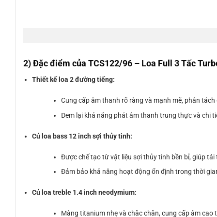
2) Đặc điểm của TCS122/96 – Loa Full 3 Tấc Tu
Thiết kế loa 2 đường tiếng:
Cung cấp âm thanh rõ ràng và mạnh mẽ, phân tách 
Đem lại khả năng phát âm thanh trung thực và chi ti
Củ loa bass 12 inch sợi thủy tinh:
Được chế tạo từ vật liệu sợi thủy tinh bền bỉ, giúp 
Đảm bảo khả năng hoạt động ổn định trong thời gia
Củ loa treble 1.4 inch neodymium:
Màng titanium nhẹ và chắc chắn, cung cấp âm cao tro