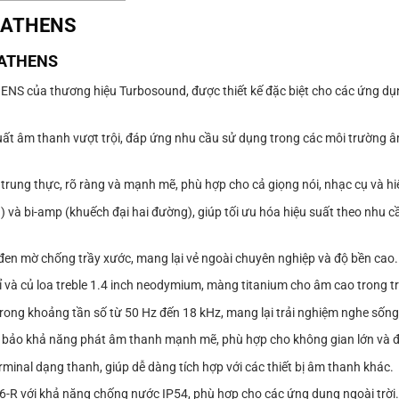
d ATHENS
d ATHENS
ENS của thương hiệu Turbosound, được thiết kế đặc biệt cho các ứng d
 suất âm thanh vượt trội, đáp ứng nhu cầu sử dụng trong các môi trường
 trung thực, rõ ràng và mạnh mẽ, phù hợp cho cả giọng nói, nhạc cụ và h
) và bi-amp (khuếch đại hai đường), giúp tối ưu hóa hiệu suất theo nhu 
 đen mờ chống trầy xước, mang lại vẻ ngoài chuyên nghiệp và độ bền cao.
 bỉ và củ loa treble 1.4 inch neodymium, màng titanium cho âm cao trong 
rong khoảng tần số từ 50 Hz đến 18 kHz, mang lại trải nghiệm nghe sốn
 bảo khả năng phát âm thanh mạnh mẽ, phù hợp cho không gian lớn và 
minal dạng thanh, giúp dễ dàng tích hợp với các thiết bị âm thanh khác.
-R với khả năng chống nước IP54, phù hợp cho các ứng dụng ngoài trời