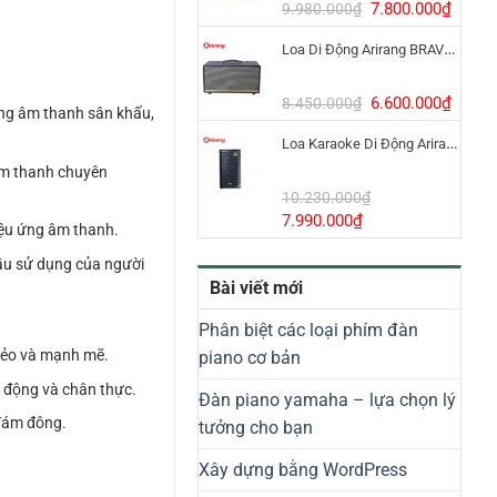
8.800.000₫.
Giá
Giá
7.800.000
₫
9.980.000
₫
gốc
hiện
Loa Di Động Arirang BRAVO 8 800W Có Micro
là:
tại
9.980.000₫.
là:
7.800
Giá
Giá
6.600.000
₫
8.450.000
₫
ụng âm thanh sân khấu,
gốc
hiện
Loa Karaoke Di Động Arirang EDGE-X Model I
là:
tại
8.450.000₫.
là:
 âm thanh chuyên
6.600
10.230.000
₫
Giá
Giá
7.990.000
₫
iệu ứng âm thanh.
gốc
hiện
cầu sử dụng của người
là:
tại
Bài viết mới
10.230.000₫.
là:
7.990.000₫.
Phân biệt các loại phím đàn
trẻo và mạnh mẽ.
piano cơ bản
g động và chân thực.
Đàn piano yamaha – lựa chọn lý
đám đông.
tưởng cho bạn
Xây dựng bằng WordPress
.