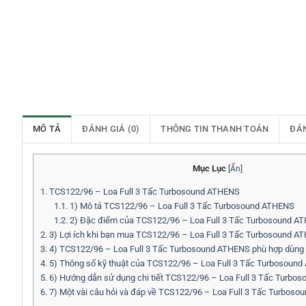
MÔ TẢ
ĐÁNH GIÁ (0)
THÔNG TIN THANH TOÁN
ĐÁ
Mục Lục
[
Ẩn
]
1.
TCS122/96 – Loa Full 3 Tấc Turbosound ATHENS
1.1.
1) Mô tả TCS122/96 – Loa Full 3 Tấc Turbosound ATHENS
1.2.
2) Đặc điểm của TCS122/96 – Loa Full 3 Tấc Turbosound A
2.
3) Lợi ích khi bạn mua TCS122/96 – Loa Full 3 Tấc Turbosound A
3.
4) TCS122/96 – Loa Full 3 Tấc Turbosound ATHENS phù hợp dùng 
4.
5) Thông số kỹ thuật của TCS122/96 – Loa Full 3 Tấc Turbosoun
5.
6) Hướng dẫn sử dụng chi tiết TCS122/96 – Loa Full 3 Tấc Turbo
6.
7) Một vài câu hỏi và đáp về TCS122/96 – Loa Full 3 Tấc Turbos