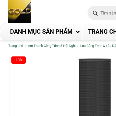
Bỏ
Tìm
qua
kiếm
nội
sản
phẩm
dung
DANH MỤC SẢN PHẨM
TRANG C
Trang chủ
/
Âm Thanh Công Trình & Hội Nghị
/
Loa Công Trình & Lắp Đặ
-13%