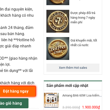
n đai nguyên kiện,
Được phép đổi trả
o khách hàng có nhu
hàng trong 7 ngày
miễn phí
ành 24 tháng, đảm
 sau bán hàng.
liên hệ **Hotline hỗ
Giá khuyến mãi, tốt
nhất cả nước
ược giải đáp nhanh
COD** (giao hàng nhận
ện lợi.
Xem thêm Hot sales
ẻ tín dụng** với lãi
khách hàng với dịch
Sản phẩm mới cập nhật
Đặt hàng ngay
Arirang BA6 60W Loa kiểm âm Bluetooth 5.3
urbosound ATHENS số lượng
ào giỏ hàng
Giá
Giá
1.900.000
₫
3.390.000
₫