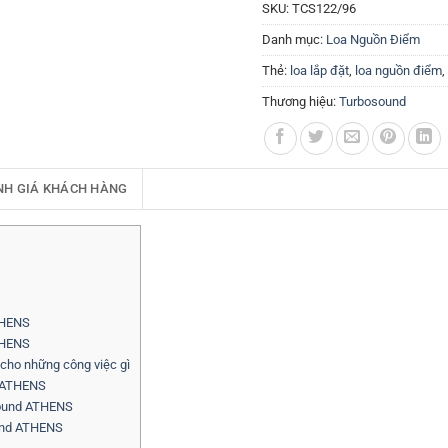
SKU:
TCS122/96
Danh mục:
Loa Nguồn Điểm
Thẻ:
loa lắp đặt
,
loa nguồn điểm
,
Thương hiệu:
Turbosound
NH GIÁ KHÁCH HÀNG
THENS
THENS
cho những công việc gì
d ATHENS
sound ATHENS
ound ATHENS