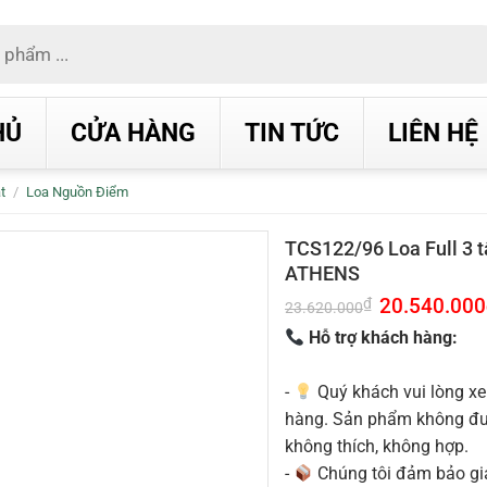
HỦ
CỬA HÀNG
TIN TỨC
LIÊN HỆ
t
/
Loa Nguồn Điểm
TCS122/96 Loa Full 3 
ATHENS
Giá
20.540.000
₫
23.620.000
gốc
là:
Hỗ trợ khách hàng:
23.620.000₫.
-
Quý khách vui lòng xe
hàng. Sản phẩm không được
không thích, không hợp.
-
Chúng tôi đảm bảo g