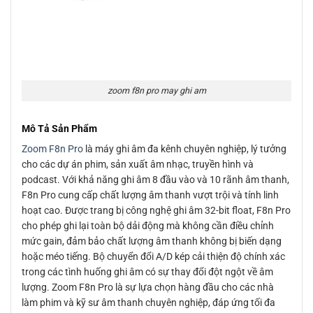
zoom f8n pro may ghi am
Mô Tả Sản Phẩm
Zoom F8n Pro
là máy ghi âm đa kênh chuyên nghiệp, lý tưởng
cho các dự án phim, sản xuất âm nhạc, truyền hình và
podcast. Với khả năng ghi âm 8 đầu vào và 10 rãnh âm thanh,
F8n Pro cung cấp chất lượng âm thanh vượt trội và tính linh
hoạt cao. Được trang bị công nghệ ghi âm 32-bit float, F8n Pro
cho phép ghi lại toàn bộ dải động mà không cần điều chỉnh
mức gain, đảm bảo chất lượng âm thanh không bị biến dạng
hoặc méo tiếng. Bộ chuyển đổi A/D kép cải thiện độ chính xác
trong các tình huống ghi âm có sự thay đổi đột ngột về âm
lượng. Zoom F8n Pro là sự lựa chọn hàng đầu cho các nhà
làm phim và kỹ sư âm thanh chuyên nghiệp, đáp ứng tối đa