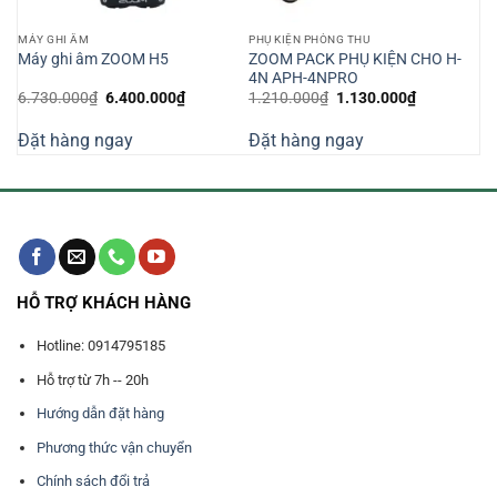
MÁY GHI ÂM
PHỤ KIỆN PHÒNG THU
ZOOM PACK PHỤ KIỆN CHO H-
Máy ghi âm ZOOM H5
4N APH-4NPRO
Giá
Giá
Giá
Giá
6.730.000
₫
6.400.000
₫
1.210.000
₫
1.130.000
₫
gốc
hiện
gốc
hiện
là:
tại
là:
tại
Đặt hàng ngay
Đặt hàng ngay
6.730.000₫.
là:
1.210.000₫.
là:
000₫.
6.400.000₫.
1.130.000₫
HỖ TRỢ KHÁCH HÀNG
Hotline: 0914795185
Hỗ trợ từ 7h -- 20h
Hướng dẫn đặt hàng
Phương thức vận chuyển
Chính sách đổi trả