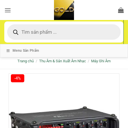
Bỏ
qua
nội
dung
Tìm
kiếm
sản
phẩm
Menu Sản Phẩm
Trang chủ
/
Thu Âm & Sản Xuất Âm Nhạc
/
Máy Ghi Âm
-4%