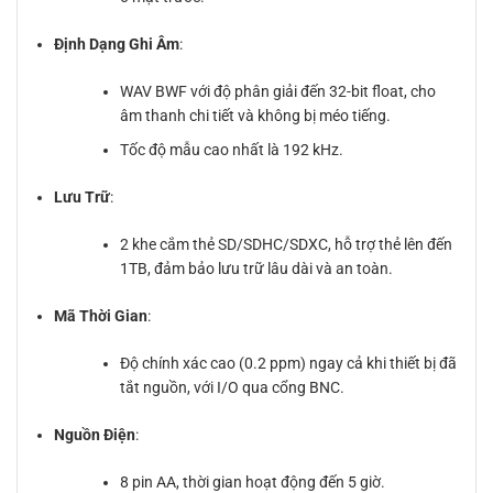
Định Dạng Ghi Âm
:
WAV BWF với độ phân giải đến 32-bit float, cho
âm thanh chi tiết và không bị méo tiếng.
Tốc độ mẫu cao nhất là 192 kHz.
Lưu Trữ
:
2 khe cắm thẻ SD/SDHC/SDXC, hỗ trợ thẻ lên đến
1TB, đảm bảo lưu trữ lâu dài và an toàn.
Mã Thời Gian
:
Độ chính xác cao (0.2 ppm) ngay cả khi thiết bị đã
tắt nguồn, với I/O qua cổng BNC.
Nguồn Điện
:
8 pin AA, thời gian hoạt động đến 5 giờ.