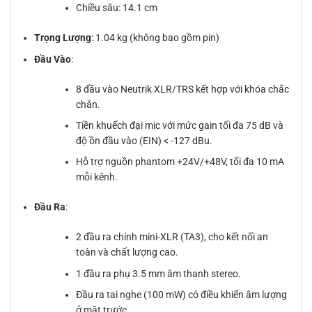
Chiều sâu: 14.1 cm
Trọng Lượng
: 1.04 kg (không bao gồm pin)
Đầu Vào
:
8 đầu vào Neutrik XLR/TRS kết hợp với khóa chắc
chắn.
Tiền khuếch đại mic với mức gain tối đa 75 dB và
độ ồn đầu vào (EIN) < -127 dBu.
Hỗ trợ nguồn phantom +24V/+48V, tối đa 10 mA
mỗi kênh.
Đầu Ra
:
2 đầu ra chính mini-XLR (TA3), cho kết nối an
toàn và chất lượng cao.
1 đầu ra phụ 3.5 mm âm thanh stereo.
Đầu ra tai nghe (100 mW) có điều khiển âm lượng
ở mặt trước.