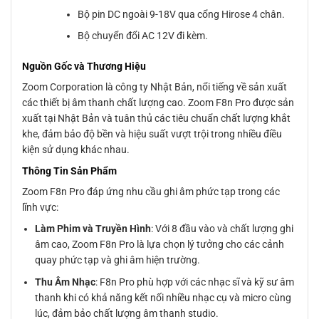
Bộ pin DC ngoài 9-18V qua cổng Hirose 4 chân.
Bộ chuyển đổi AC 12V đi kèm.
Nguồn Gốc và Thương Hiệu
Zoom Corporation là công ty Nhật Bản, nổi tiếng về sản xuất
các thiết bị âm thanh chất lượng cao. Zoom F8n Pro được sản
xuất tại Nhật Bản và tuân thủ các tiêu chuẩn chất lượng khắt
khe, đảm bảo độ bền và hiệu suất vượt trội trong nhiều điều
kiện sử dụng khác nhau.
Thông Tin Sản Phẩm
Zoom F8n Pro đáp ứng nhu cầu ghi âm phức tạp trong các
lĩnh vực:
Làm Phim và Truyền Hình
: Với 8 đầu vào và chất lượng ghi
âm cao, Zoom F8n Pro là lựa chọn lý tưởng cho các cảnh
quay phức tạp và ghi âm hiện trường.
Thu Âm Nhạc
: F8n Pro phù hợp với các nhạc sĩ và kỹ sư âm
thanh khi có khả năng kết nối nhiều nhạc cụ và micro cùng
lúc, đảm bảo chất lượng âm thanh studio.