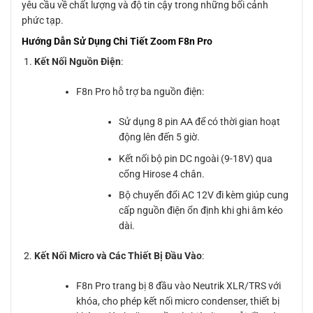
yêu cầu về chất lượng và độ tin cậy trong những bối cảnh
phức tạp.
Hướng Dẫn Sử Dụng Chi Tiết Zoom F8n Pro
Kết Nối Nguồn Điện
:
F8n Pro hỗ trợ ba nguồn điện:
Sử dụng 8 pin AA để có thời gian hoạt
động lên đến 5 giờ.
Kết nối bộ pin DC ngoài (9-18V) qua
cổng Hirose 4 chân.
Bộ chuyển đổi AC 12V đi kèm giúp cung
cấp nguồn điện ổn định khi ghi âm kéo
dài.
Kết Nối Micro và Các Thiết Bị Đầu Vào
:
F8n Pro trang bị 8 đầu vào Neutrik XLR/TRS với
khóa, cho phép kết nối micro condenser, thiết bị