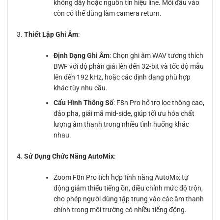
không dây hoặc nguồn tín hiệu line. Mỗi đầu vào
còn có thể dùng làm camera return.
Thiết Lập Ghi Âm
:
Định Dạng Ghi Âm
: Chọn ghi âm WAV tương thích
BWF với độ phân giải lên đến 32-bit và tốc độ mẫu
lên đến 192 kHz, hoặc các định dạng phù hợp
khác tùy nhu cầu.
Cấu Hình Thông Số
: F8n Pro hỗ trợ lọc thông cao,
đảo pha, giải mã mid-side, giúp tối ưu hóa chất
lượng âm thanh trong nhiều tình huống khác
nhau.
Sử Dụng Chức Năng AutoMix
:
Zoom F8n Pro tích hợp tính năng AutoMix tự
động giảm thiểu tiếng ồn, điều chỉnh mức độ trộn,
cho phép người dùng tập trung vào các âm thanh
chính trong môi trường có nhiều tiếng động.