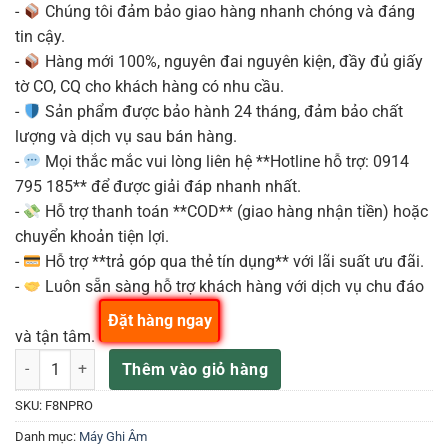
-
Chúng tôi đảm bảo giao hàng nhanh chóng và đáng
tin cậy.
-
Hàng mới 100%, nguyên đai nguyên kiện, đầy đủ giấy
tờ CO, CQ cho khách hàng có nhu cầu.
-
Sản phẩm được bảo hành 24 tháng, đảm bảo chất
lượng và dịch vụ sau bán hàng.
-
Mọi thắc mắc vui lòng liên hệ **Hotline hỗ trợ: 0914
795 185** để được giải đáp nhanh nhất.
-
Hỗ trợ thanh toán **COD** (giao hàng nhận tiền) hoặc
chuyển khoản tiện lợi.
-
Hỗ trợ **trả góp qua thẻ tín dụng** với lãi suất ưu đãi.
-
Luôn sẵn sàng hỗ trợ khách hàng với dịch vụ chu đáo
Đặt hàng ngay
và tận tâm.
Zoom F8n Pro Máy ghi âm đa kênh chuyên nghiệp số lượng
Thêm vào giỏ hàng
SKU:
F8NPRO
Danh mục:
Máy Ghi Âm