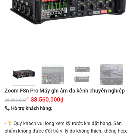
Zoom F8n Pro Máy ghi âm đa kênh chuyên nghiệp
Giá
33.560.000
₫
Giá
₫
35.000.000
gốc
hiện
là:
tại
Hỗ trợ khách hàng:
35.000.000₫.
là:
33.560.000₫.
-
Quý khách vui lòng xem kỹ trước khi đặt hàng. Sản
phẩm không được đổi trả vì lý do không thích, không hợp.