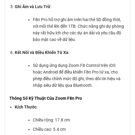
Ghi Âm và Lưu Trữ
:
F8n Pro hỗ trợ ghi âm trên hai thẻ SD đồng thời,
với mỗi thẻ lên đến 1TB. Chức năng ghi dự phòng
này rất hữu ích cho các dự án dài và yêu cầu độ
bảo mật cao về dữ liệu.
Kết Nối và Điều Khiển Từ Xa
:
Sử dụng ứng dụng Zoom F8 Control trên iOS
hoặc Android để điều khiển F8n Pro từ xa, cho
phép điều chỉnh mức độ ghi, theo dõi tín hiệu và
nhập siêu dữ liệu qua Bluetooth.
Thông Số Kỹ Thuật Của Zoom F8n Pro
Kích Thước
:
Chiều rộng: 17.8 cm
Chiều cao: 5.4 cm