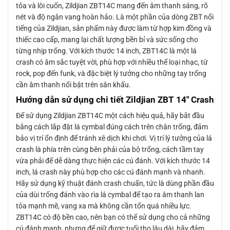
tỏa và lôi cuốn, Zildjian ZBT14C mang đến âm thanh sáng, rõ
nét và độ ngân vang hoàn hảo. Là một phần của dòng ZBT nổi
tiếng của Zildjian, sản phẩm này được làm từ hợp kim đồng và
thiếc cao cấp, mang lại chất lượng bền bỉ và sức sống cho
từng nhịp trống. Với kích thước 14 inch, ZBT14C là một lá
crash có âm sắc tuyệt vời, phù hợp với nhiều thể loại nhạc, từ
rock, pop đến funk, và đặc biệt lý tưởng cho những tay trống
cần âm thanh nổi bật trên sân khấu.
Hướng dẫn sử dụng chi tiết Zildjian ZBT 14″ Crash
Để sử dụng Zildjian ZBT14C một cách hiệu quả, hãy bắt đầu
bằng cách lắp đặt lá cymbal đúng cách trên chân trống, đảm
bảo vị trí ổn định để tránh xê dịch khi chơi. Vị trí lý tưởng của lá
crash là phía trên cùng bên phải của bộ trống, cách tầm tay
vừa phải để dễ dàng thực hiện các cú đánh. Với kích thước 14
inch, lá crash này phù hợp cho các cú đánh mạnh và nhanh.
Hãy sử dụng kỹ thuật đánh crash chuẩn, tức là dùng phần đầu
của dùi trống đánh vào rìa lá cymbal để tạo ra âm thanh lan
tỏa mạnh mẽ, vang xa mà không cần tốn quá nhiều lực.
ZBT14C có độ bền cao, nên bạn có thể sử dụng cho cả những
cú đánh mạnh, nhưng để giữ được tuổi thọ lâu dài, hãy đảm