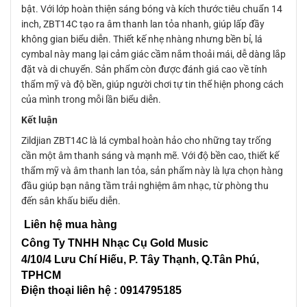
bật. Với lớp hoàn thiện sáng bóng và kích thước tiêu chuẩn 14
inch, ZBT14C tạo ra âm thanh lan tỏa nhanh, giúp lấp đầy
không gian biểu diễn. Thiết kế nhẹ nhàng nhưng bền bỉ, lá
cymbal này mang lại cảm giác cầm nắm thoải mái, dễ dàng lắp
đặt và di chuyển. Sản phẩm còn được đánh giá cao về tính
thẩm mỹ và độ bền, giúp người chơi tự tin thể hiện phong cách
của mình trong mỗi lần biểu diễn.
Kết luận
Zildjian ZBT14C là lá cymbal hoàn hảo cho những tay trống
cần một âm thanh sáng và mạnh mẽ. Với độ bền cao, thiết kế
thẩm mỹ và âm thanh lan tỏa, sản phẩm này là lựa chọn hàng
đầu giúp bạn nâng tầm trải nghiệm âm nhạc, từ phòng thu
đến sân khấu biểu diễn.
Liên hệ mua hàng
Công Ty TNHH Nhạc Cụ Gold Music
4/10/4 L
ưu Chí Hiếu, P. Tây Thạnh
, Q.Tân Phú,
TPHCM
Điện thoại liên hệ : 0914795185