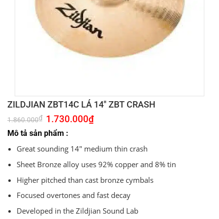
ZILDJIAN ZBT14C LÁ 14″ ZBT CRASH
Giá
1.730.000
₫
Giá
₫
1.860.000
gốc
hiện
là:
tại
Mô tả sản phẩm :
1.860.000₫.
là:
1.730.000₫.
Great sounding 14″ medium thin crash
Sheet Bronze alloy uses 92% copper and 8% tin
Higher pitched than cast bronze cymbals
Focused overtones and fast decay
Developed in the Zildjian Sound Lab