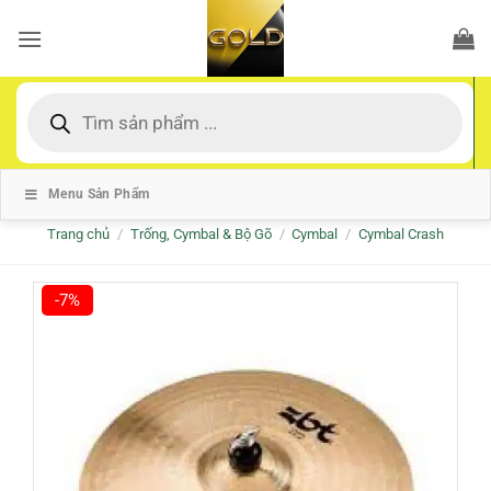
Bỏ
qua
nội
dung
Tìm
kiếm
sản
phẩm
Menu Sản Phẩm
Trang chủ
/
Trống, Cymbal & Bộ Gõ
/
Cymbal
/
Cymbal Crash
-7%