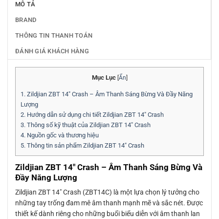
MÔ TẢ
BRAND
THÔNG TIN THANH TOÁN
ĐÁNH GIÁ KHÁCH HÀNG
Mục Lục
[
Ẩn
]
1.
Zildjian ZBT 14″ Crash – Âm Thanh Sáng Bừng Và Đầy Năng
Lượng
2.
Hướng dẫn sử dụng chi tiết Zildjian ZBT 14″ Crash
3.
Thông số kỹ thuật của Zildjian ZBT 14″ Crash
4.
Nguồn gốc và thương hiệu
5.
Thông tin sản phẩm Zildjian ZBT 14″ Crash
Zildjian ZBT 14″ Crash – Âm Thanh Sáng Bừng Và
Đầy Năng Lượng
Zildjian ZBT 14″ Crash (ZBT14C) là một lựa chọn lý tưởng cho
những tay trống đam mê âm thanh mạnh mẽ và sắc nét. Được
thiết kế dành riêng cho những buổi biểu diễn với âm thanh lan