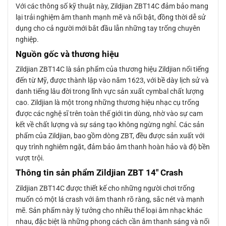
Với các thông số kỹ thuật này, Zildjian ZBT14C đảm bảo mang
lại trải nghiệm âm thanh mạnh mẽ và nổi bật, đồng thời dễ sử
dụng cho cả người mới bắt đầu lẫn những tay trống chuyên
nghiệp.
Nguồn gốc và thương hiệu
Zildjian ZBT14C là sản phẩm của thương hiệu Zildjian nổi tiếng
đến từ Mỹ, được thành lập vào năm 1623, với bề dày lịch sử và
danh tiếng lâu đời trong lĩnh vực sản xuất cymbal chất lượng
cao. Zildjian là một trong những thương hiệu nhạc cụ trống
được các nghệ sĩ trên toàn thế giới tin dùng, nhờ vào sự cam
kết về chất lượng và sự sáng tạo không ngừng nghỉ. Các sản
phẩm của Zildjian, bao gồm dòng ZBT, đều được sản xuất với
quy trình nghiêm ngặt, đảm bảo âm thanh hoàn hảo và độ bền
vượt trội.
Thông tin sản phẩm Zildjian ZBT 14″ Crash
Zildjian ZBT14C được thiết kế cho những người chơi trống
muốn có một lá crash với âm thanh rõ ràng, sắc nét và mạnh
mẽ. Sản phẩm này lý tưởng cho nhiều thể loại âm nhạc khác
nhau, đặc biệt là những phong cách cần âm thanh sáng và nổi