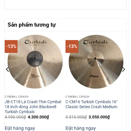
Sản phẩm tương tự
-13%
-13%
CYMBAL CRASH
CYMBAL CRASH
JB-CT18 Lá Crash Thin Cymbal
C-CM16 Turkish Cymbals 16″
18 inch dòng John Blackwell
Classic Series Crash Medium
Turkish Cymbals
Giá
Giá
Giá
Giá
4.950.000
₫
4.300.000
₫
3.510.000
₫
3.050.000
₫
gốc
hiện
gốc
hiện
là:
tại
là:
tại
Đặt hàng ngay
Đặt hàng ngay
4.950.000₫.
là:
3.510.000₫.
là: