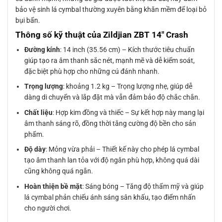
bảo vệ sinh lá cymbal thường xuyên bằng khăn mềm để loại bỏ
bụi bẩn.
Thông số kỹ thuật của Zildjian ZBT 14″ Crash
Đường kính
: 14 inch (35.56 cm) – Kích thước tiêu chuẩn
giúp tạo ra âm thanh sắc nét, mạnh mẽ và dễ kiểm soát,
đặc biệt phù hợp cho những cú đánh nhanh.
Trọng lượng
: khoảng 1.2 kg – Trọng lượng nhẹ, giúp dễ
dàng di chuyển và lắp đặt mà vẫn đảm bảo độ chắc chắn.
Chất liệu
: Hợp kim đồng và thiếc – Sự kết hợp này mang lại
âm thanh sáng rõ, đồng thời tăng cường độ bền cho sản
phẩm.
Độ dày
: Mỏng vừa phải – Thiết kế này cho phép lá cymbal
tạo âm thanh lan tỏa với độ ngân phù hợp, không quá dài
cũng không quá ngắn.
Hoàn thiện bề mặt
: Sáng bóng – Tăng độ thẩm mỹ và giúp
lá cymbal phản chiếu ánh sáng sân khấu, tạo điểm nhấn
cho người chơi.