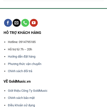
0.000₫.
4.300.000₫.
3.050.000₫
HỖ TRỢ KHÁCH HÀNG
Hotline: 0914795185
Hỗ trợ từ 7h -- 20h
Hướng dẫn đặt hàng
Phương thức vận chuyển
Chính sách đổi trả
VỀ GoldMusic.vn
Giới thiệu Công Ty GoldMusic
Chính sách bảo mật
Điều khoản sử dụng