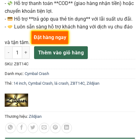
-
Hỗ trợ thanh toán **COD** (giao hàng nhận tiền) hoặc
chuyển khoản tiện lợi.
-
Hỗ trợ **trả góp qua thẻ tín dụng** với lãi suất ưu đãi.
-
Luôn sẵn sàng hỗ trợ khách hàng với dịch vụ chu đáo
Đặt hàng ngay
và tận tâm.
ZILDJIAN ZBT14C LÁ 14" ZBT CRASH số lượng
Thêm vào giỏ hàng
SKU:
ZBT14C
Danh mục:
Cymbal Crash
Thẻ:
14 inch
,
Cymbal Crash
,
lá crash
,
ZBT14C
,
Zildjian
Thương hiệu:
Zildjian