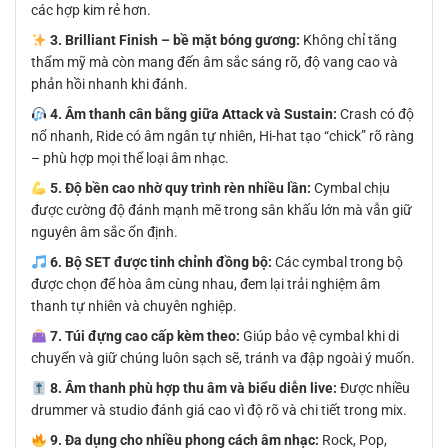
các hợp kim rẻ hơn.
3. Brilliant Finish – bề mặt bóng gương:
Không chỉ tăng
thẩm mỹ mà còn mang đến âm sắc sáng rõ, độ vang cao và
phản hồi nhanh khi đánh.
4. Âm thanh cân bằng giữa Attack và Sustain:
Crash có độ
nổ nhanh, Ride có âm ngân tự nhiên, Hi-hat tạo “chick” rõ ràng
– phù hợp mọi thể loại âm nhạc.
5. Độ bền cao nhờ quy trình rèn nhiều lần:
Cymbal chịu
được cường độ đánh mạnh mẽ trong sân khấu lớn mà vẫn giữ
nguyên âm sắc ổn định.
6. Bộ SET được tinh chỉnh đồng bộ:
Các cymbal trong bộ
được chọn để hòa âm cùng nhau, đem lại trải nghiệm âm
thanh tự nhiên và chuyên nghiệp.
7. Túi đựng cao cấp kèm theo:
Giúp bảo vệ cymbal khi di
chuyển và giữ chúng luôn sạch sẽ, tránh va đập ngoài ý muốn.
8. Âm thanh phù hợp thu âm và biểu diễn live:
Được nhiều
drummer và studio đánh giá cao vì độ rõ và chi tiết trong mix.
9. Đa dụng cho nhiều phong cách âm nhạc:
Rock, Pop,