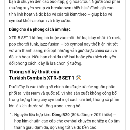
bạn di chuyển đến các buổi tập, gig hoặc tour. Người chơi phải
thường xuyên setup và breakdown thiết bị sẽ đánh giá cao
tính linh hoạt và độ bảo vệ của túi kèm theo — giúp bảo vệ
cymbal khỏi va chạm và trầy xước.
Dùng cho đa phong cách âm nhạc
XTR-B SET 1 không bó buộc vào một thể loại duy nhất: từ rock,
pop cho tới funk, jazz-fusion — bộ cymbal này thể hiện rất tốt
với âm thanh sáng, nổi bật nhưng vẫn giữ được chiều sâu và
độ linh hoạt. Nếu bạn chơi đa thể loại hoặc yêu thích chuyển
đổi phong cách, đây là lựa chọn lý tưởng.
Thông số kỹ thuật của
Turkish Cymbals XTR‑B SET 1
Dưới đây là các thông số chính tìm được từ các nguồn phân
phối tại Việt Nam và quốc tế. Vì nhà sản xuất không công bố
trọng lượng từng cây cymbal một cách chi tiết, thông số phần
lớn là kích thước và tổng trọng lượng bộ.
Nguyên liệu hợp kim:
Đồng B20
(80% đồng + 20% thiếc) —
hợp kim chuẩn cao cấp cho cymbal chuyên nghiệp giúp âm
thanh giàu đậm đà, độ vang tốt và độ bền cao.