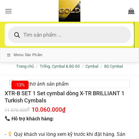
Bỏ
qua
nội
dung
Tìm
kiếm
sản
phẩm
Menu Sản Phẩm
Trang chủ
/
Trống, Cymbal & Bộ Gõ
/
Cymbal
/
Bộ Cymbal
-13%
XTR-B SET 1 Set cymbal dòng X-TR BRILLIANT 1
Turkish Cymbals
Giá
10.060.000
₫
Giá
₫
11.570.000
gốc
hiện
là:
tại
Hỗ trợ khách hàng:
11.570.000₫.
là:
10.060.000₫.
-
Quý khách vui lòng xem kỹ trước khi đặt hàng. Sản