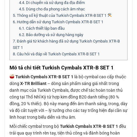
4.4.
Di chuyển và sử dụng đa địa điểm
4.5.
Dùng cho đa phong cách âm nhạc
5.
Thông số kỹ thuật của Turkish Cymbals XTR‑B SET 1
6.
Hướng dẫn sử dụng Turkish Cymbals XTR-B SET 1
6.1.
Cách thiết lập ban đầu
6.2.
Bảo dưỡng và sử dụng hàng ngày
7.
Đánh giá từ khách hàng đã sử dụng Turkish Cymbals XTR-B
SET 1
8.
Câu hỏi và đáp về Turkish Cymbals XTR-B SET 1
Mô tả chi tiết Turkish Cymbals XTR-B SET 1
Turkish Cymbals XTR-B SET 1
là bộ cymbal cao cấp thuộc
dòng
X-TR Brilliant
– dòng sản phẩm sáng giá nhất trong
danh mục của Turkish Cymbals, được chế tác hoàn toàn thủ
công tại Thổ Nhĩ Kỳ từ hợp kim đồng B20 danh tiếng (80 %
đồng, 20 % thiếc). Bộ này mang đến âm thanh sáng, trong, dày
và độ cắt tuyệt vời – lý tưởng cho các tay trống hiện đại cần sự
linh hoạt trong biểu diễn và thu âm.
Mỗi chiếc cymbal trong bộ
Turkish Cymbals XTR-B SET 1
đều
trải qua quy trình rèn tay, tiện thủ công và đánh bóng hoàn