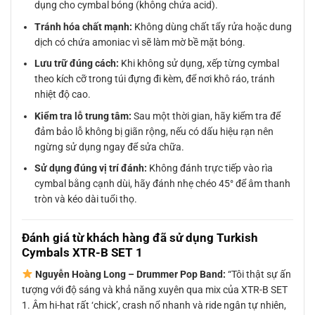
dụng cho cymbal bóng (không chứa acid).
Tránh hóa chất mạnh:
Không dùng chất tẩy rửa hoặc dung
dịch có chứa amoniac vì sẽ làm mờ bề mặt bóng.
Lưu trữ đúng cách:
Khi không sử dụng, xếp từng cymbal
theo kích cỡ trong túi đựng đi kèm, để nơi khô ráo, tránh
nhiệt độ cao.
Kiểm tra lỗ trung tâm:
Sau một thời gian, hãy kiểm tra để
đảm bảo lỗ không bị giãn rộng, nếu có dấu hiệu rạn nên
ngừng sử dụng ngay để sửa chữa.
Sử dụng đúng vị trí đánh:
Không đánh trực tiếp vào rìa
cymbal bằng cạnh dùi, hãy đánh nhẹ chéo 45° để âm thanh
tròn và kéo dài tuổi thọ.
Đánh giá từ khách hàng đã sử dụng Turkish
Cymbals XTR-B SET 1
Nguyễn Hoàng Long – Drummer Pop Band:
“Tôi thật sự ấn
tượng với độ sáng và khả năng xuyên qua mix của XTR-B SET
1. Âm hi-hat rất ‘chick’, crash nổ nhanh và ride ngân tự nhiên,