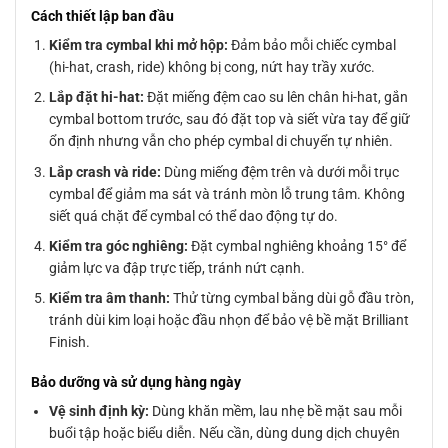
Cách thiết lập ban đầu
Kiểm tra cymbal khi mở hộp:
Đảm bảo mỗi chiếc cymbal
(hi-hat, crash, ride) không bị cong, nứt hay trầy xước.
Lắp đặt hi-hat:
Đặt miếng đệm cao su lên chân hi-hat, gắn
cymbal bottom trước, sau đó đặt top và siết vừa tay để giữ
ổn định nhưng vẫn cho phép cymbal di chuyển tự nhiên.
Lắp crash và ride:
Dùng miếng đệm trên và dưới mỗi trục
cymbal để giảm ma sát và tránh mòn lỗ trung tâm. Không
siết quá chặt để cymbal có thể dao động tự do.
Kiểm tra góc nghiêng:
Đặt cymbal nghiêng khoảng 15° để
giảm lực va đập trực tiếp, tránh nứt cạnh.
Kiểm tra âm thanh:
Thử từng cymbal bằng dùi gỗ đầu tròn,
tránh dùi kim loại hoặc đầu nhọn để bảo vệ bề mặt Brilliant
Finish.
Bảo dưỡng và sử dụng hàng ngày
Vệ sinh định kỳ:
Dùng khăn mềm, lau nhẹ bề mặt sau mỗi
buổi tập hoặc biểu diễn. Nếu cần, dùng dung dịch chuyên