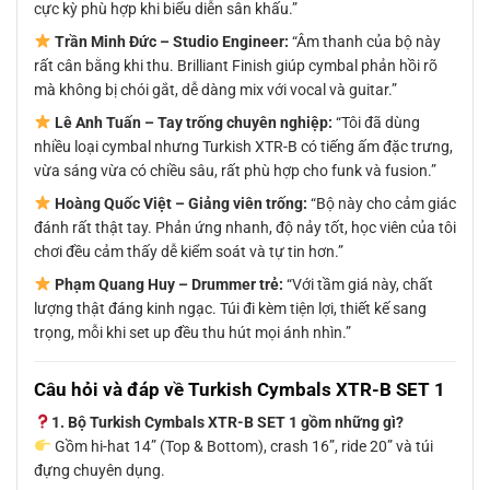
cực kỳ phù hợp khi biểu diễn sân khấu.”
Trần Minh Đức – Studio Engineer:
“Âm thanh của bộ này
rất cân bằng khi thu. Brilliant Finish giúp cymbal phản hồi rõ
mà không bị chói gắt, dễ dàng mix với vocal và guitar.”
Lê Anh Tuấn – Tay trống chuyên nghiệp:
“Tôi đã dùng
nhiều loại cymbal nhưng Turkish XTR-B có tiếng ấm đặc trưng,
vừa sáng vừa có chiều sâu, rất phù hợp cho funk và fusion.”
Hoàng Quốc Việt – Giảng viên trống:
“Bộ này cho cảm giác
đánh rất thật tay. Phản ứng nhanh, độ nảy tốt, học viên của tôi
chơi đều cảm thấy dễ kiểm soát và tự tin hơn.”
Phạm Quang Huy – Drummer trẻ:
“Với tầm giá này, chất
lượng thật đáng kinh ngạc. Túi đi kèm tiện lợi, thiết kế sang
trọng, mỗi khi set up đều thu hút mọi ánh nhìn.”
Câu hỏi và đáp về Turkish Cymbals XTR-B SET 1
1. Bộ Turkish Cymbals XTR-B SET 1 gồm những gì?
Gồm hi-hat 14” (Top & Bottom), crash 16”, ride 20” và túi
đựng chuyên dụng.