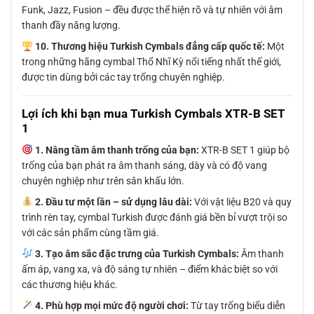
Funk, Jazz, Fusion – đều được thể hiện rõ và tự nhiên với âm
thanh đầy năng lượng.
10. Thương hiệu Turkish Cymbals đẳng cấp quốc tế:
Một
trong những hãng cymbal Thổ Nhĩ Kỳ nổi tiếng nhất thế giới,
được tin dùng bởi các tay trống chuyên nghiệp.
Lợi ích khi bạn mua Turkish Cymbals XTR-B SET
1
1. Nâng tầm âm thanh trống của bạn:
XTR-B SET 1 giúp bộ
trống của bạn phát ra âm thanh sáng, dày và có độ vang
chuyên nghiệp như trên sân khấu lớn.
2. Đầu tư một lần – sử dụng lâu dài:
Với vật liệu B20 và quy
trình rèn tay, cymbal Turkish được đánh giá bền bỉ vượt trội so
với các sản phẩm cùng tầm giá.
3. Tạo âm sắc đặc trưng của Turkish Cymbals:
Âm thanh
ấm áp, vang xa, và độ sáng tự nhiên – điểm khác biệt so với
các thương hiệu khác.
4. Phù hợp mọi mức độ người chơi:
Từ tay trống biểu diễn