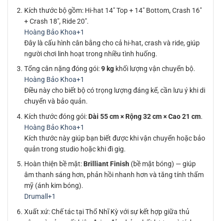
Kích thước bộ gồm: Hi-hat 14″ Top + 14″ Bottom, Crash 16″
+ Crash 18″, Ride 20″.
Hoàng Bảo Khoa
+1
Đây là cấu hình cân bằng cho cả hi-hat, crash và ride, giúp
người chơi linh hoạt trong nhiều tình huống.
Tổng cân nặng đóng gói:
9 kg
khối lượng vận chuyển bộ.
Hoàng Bảo Khoa
+1
Điều này cho biết bộ có trọng lượng đáng kể, cần lưu ý khi di
chuyển và bảo quản.
Kích thước đóng gói:
Dài 55 cm × Rộng 32 cm × Cao 21 cm
.
Hoàng Bảo Khoa
+1
Kích thước này giúp bạn biết được khi vận chuyển hoặc bảo
quản trong studio hoặc khi đi gig.
Hoàn thiện bề mặt:
Brilliant Finish
(bề mặt bóng) — giúp
âm thanh sáng hơn, phản hồi nhanh hơn và tăng tính thẩm
mỹ (ánh kim bóng).
Drumall
+1
Xuất xứ: Chế tác tại Thổ Nhĩ Kỳ với sự kết hợp giữa thủ