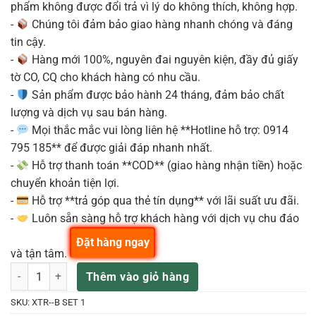
phẩm không được đổi trả vì lý do không thích, không hợp.
-
Chúng tôi đảm bảo giao hàng nhanh chóng và đáng
tin cậy.
-
Hàng mới 100%, nguyên đai nguyên kiện, đầy đủ giấy
tờ CO, CQ cho khách hàng có nhu cầu.
-
Sản phẩm được bảo hành 24 tháng, đảm bảo chất
lượng và dịch vụ sau bán hàng.
-
Mọi thắc mắc vui lòng liên hệ **Hotline hỗ trợ: 0914
795 185** để được giải đáp nhanh nhất.
-
Hỗ trợ thanh toán **COD** (giao hàng nhận tiền) hoặc
chuyển khoản tiện lợi.
-
Hỗ trợ **trả góp qua thẻ tín dụng** với lãi suất ưu đãi.
-
Luôn sẵn sàng hỗ trợ khách hàng với dịch vụ chu đáo
Đặt hàng ngay
và tận tâm.
XTR-B SET 1 Set cymbal dòng X-TR BRILLIANT 1 Turkish Cymbals s
Thêm vào giỏ hàng
SKU:
XTR--B SET 1