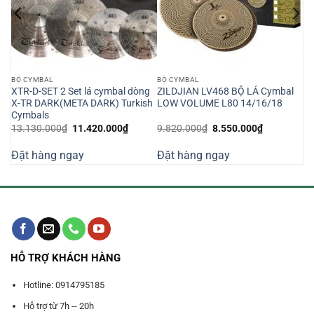
BỘ CYMBAL
BỘ CYMBAL
XTR-D-SET 2 Set lá cymbal dòng
ZILDJIAN LV468 BỘ LÁ Cymbal
X-TR DARK(META DARK) Turkish
LOW VOLUME L80 14/16/18
Cymbals
Giá
Giá
Giá
Giá
13.130.000
₫
11.420.000
₫
9.820.000
₫
8.550.000
₫
n
gốc
hiện
gốc
hiện
là:
tại
là:
tại
Đặt hàng ngay
Đặt hàng ngay
13.130.000₫.
là:
9.820.000₫.
là:
750.000₫.
11.420.000₫.
8.550.000₫
HỖ TRỢ KHÁCH HÀNG
Hotline: 0914795185
Hỗ trợ từ 7h -- 20h