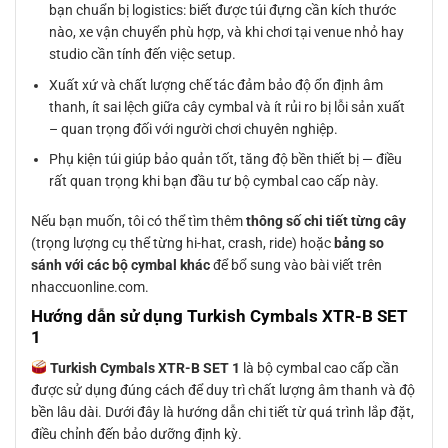
bạn chuẩn bị logistics: biết được túi đựng cần kích thước
nào, xe vận chuyển phù hợp, và khi chơi tại venue nhỏ hay
studio cần tính đến việc setup.
Xuất xứ và chất lượng chế tác đảm bảo độ ổn định âm
thanh, ít sai lệch giữa cây cymbal và ít rủi ro bị lỗi sản xuất
– quan trọng đối với người chơi chuyên nghiệp.
Phụ kiện túi giúp bảo quản tốt, tăng độ bền thiết bị — điều
rất quan trọng khi bạn đầu tư bộ cymbal cao cấp này.
Nếu bạn muốn, tôi có thể tìm thêm
thông số chi tiết từng cây
(trọng lượng cụ thể từng hi-hat, crash, ride) hoặc
bảng so
sánh với các bộ cymbal khác
để bổ sung vào bài viết trên
nhaccuonline.com.
Hướng dẫn sử dụng Turkish Cymbals XTR-B SET
1
Turkish Cymbals XTR-B SET 1
là bộ cymbal cao cấp cần
được sử dụng đúng cách để duy trì chất lượng âm thanh và độ
bền lâu dài. Dưới đây là hướng dẫn chi tiết từ quá trình lắp đặt,
điều chỉnh đến bảo dưỡng định kỳ.