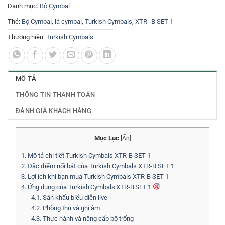
Danh mục:
Bộ Cymbal
Thẻ:
Bộ Cymbal
,
lá cymbal
,
Turkish Cymbals
,
XTR--B SET 1
Thương hiệu:
Turkish Cymbals
MÔ TẢ
THÔNG TIN THANH TOÁN
ĐÁNH GIÁ KHÁCH HÀNG
Mục Lục
[
Ẩn
]
1.
Mô tả chi tiết Turkish Cymbals XTR-B SET 1
2.
Đặc điểm nổi bật của Turkish Cymbals XTR-B SET 1
3.
Lợi ích khi bạn mua Turkish Cymbals XTR-B SET 1
4.
Ứng dụng của Turkish Cymbals XTR‑B SET 1
4.1.
Sân khấu biểu diễn live
4.2.
Phòng thu và ghi âm
4.3.
Thực hành và nâng cấp bộ trống