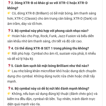
2. Dòng XTR-B có khác gì so với XTR-C hoặc XTR-D
không?
Có, dòng XTR-B (Brilliant) có bề mặt bóng, âm thanh sáng
hơn; XTR-C (Classic) cho âm trung cân bằng; XTR-D (Dark) có
âm trầm, dày và tối hơn.
3. Bộ cymbal này phù hợp với phong cách nhạc nào?
Hoàn hảo cho Pop, Rock, Funk, Jazz-Fusion và biểu diễn
sân khấu nhờ âm thanh sáng, chi tiết và độ cắt cao.
4. Có thể dùng XTR-B SET 1 trong phòng thu không?
Rất phù hợp. Cymbal cho âm rõ, sustain vừa phải, ít nhiễu
và dễ xử lý hậu kỳ.
5. Cách làm sạch bề mặt bóng Brilliant như thế nào?
Lau nhẹ bằng khăn microfiber khô hoặc dung dịch chuyên
dụng cho cymbal. Không dùng nước rửa chén hoặc chất tẩy
mạnh.
6. Bộ cymbal này có dễ bị nứt khi đánh mạnh không?
Không, nếu bạn sử dụng đúng kỹ thuật (đánh chéo góc) và
kiểm tra đều đặn, cymbal rất bền. Tuy nhiên, tránh đánh trực
diện quá mạnh vào rìa.