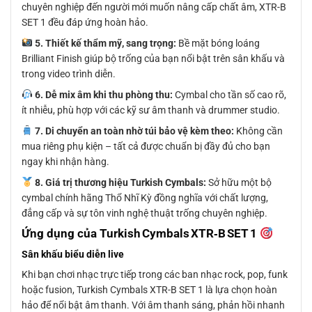
chuyên nghiệp đến người mới muốn nâng cấp chất âm, XTR-B
SET 1 đều đáp ứng hoàn hảo.
5. Thiết kế thẩm mỹ, sang trọng:
Bề mặt bóng loáng
Brilliant Finish giúp bộ trống của bạn nổi bật trên sân khấu và
trong video trình diễn.
6. Dễ mix âm khi thu phòng thu:
Cymbal cho tần số cao rõ,
ít nhiễu, phù hợp với các kỹ sư âm thanh và drummer studio.
7. Di chuyển an toàn nhờ túi bảo vệ kèm theo:
Không cần
mua riêng phụ kiện – tất cả được chuẩn bị đầy đủ cho bạn
ngay khi nhận hàng.
8. Giá trị thương hiệu Turkish Cymbals:
Sở hữu một bộ
cymbal chính hãng Thổ Nhĩ Kỳ đồng nghĩa với chất lượng,
đẳng cấp và sự tôn vinh nghệ thuật trống chuyên nghiệp.
Ứng dụng của
Turkish Cymbals XTR‑B SET 1
Sân khấu biểu diễn live
Khi bạn chơi nhạc trực tiếp trong các ban nhạc rock, pop, funk
hoặc fusion, Turkish Cymbals XTR-B SET 1 là lựa chọn hoàn
hảo để nổi bật âm thanh. Với âm thanh sáng, phản hồi nhanh