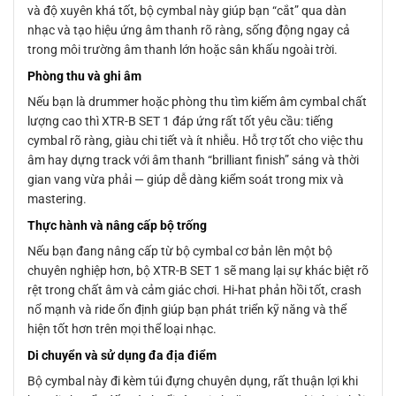
và độ xuyên khá tốt, bộ cymbal này giúp bạn “cắt” qua dàn
nhạc và tạo hiệu ứng âm thanh rõ ràng, sống động ngay cả
trong môi trường âm thanh lớn hoặc sân khấu ngoài trời.
Phòng thu và ghi âm
Nếu bạn là drummer hoặc phòng thu tìm kiếm âm cymbal chất
lượng cao thì XTR-B SET 1 đáp ứng rất tốt yêu cầu: tiếng
cymbal rõ ràng, giàu chi tiết và ít nhiễu. Hỗ trợ tốt cho việc thu
âm hay dựng track với âm thanh “brilliant finish” sáng và thời
gian vang vừa phải — giúp dễ dàng kiểm soát trong mix và
mastering.
Thực hành và nâng cấp bộ trống
Nếu bạn đang nâng cấp từ bộ cymbal cơ bản lên một bộ
chuyên nghiệp hơn, bộ XTR-B SET 1 sẽ mang lại sự khác biệt rõ
rệt trong chất âm và cảm giác chơi. Hi-hat phản hồi tốt, crash
nổ mạnh và ride ổn định giúp bạn phát triển kỹ năng và thể
hiện tốt hơn trên mọi thể loại nhạc.
Di chuyển và sử dụng đa địa điểm
Bộ cymbal này đi kèm túi đựng chuyên dụng, rất thuận lợi khi