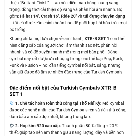
thiện “Brilliant Finish” – tạo nên diện mạo bóng loáng sang
trọng, đồng thời cải thiện độ vang và phản hồi âm nhanh. Bộ
gồm:
Hi-hat 14″
,
Crash 16″
,
Ride 20″
và
túi đựng chuyên dụng
– tất cả được cân chỉnh hoàn hảo để phối hợp hài hòa trên mọi
bộ trống.
Không chỉ là một lựa chọn về âm thanh,
XTR-B SET 1
còn thể
hiện đẳng cấp của người chơi: âm thanh sắc nét, phản hồi
nhanh và có độ xuyên mạnh mẽ trong mọi bản phối. Dòng
cymbal này rất được ưa chuộng trong các thể loại Pop, Rock,
Funk và Fusion – nơi cần tiếng cymbal nổi bật, sáng, nhưng
vẫn giữ được độ ấm tự nhiên đặc trưng của Turkish Cymbals.
Đặc điểm nổi bật của Turkish Cymbals XTR-B
SET 1
1. Chế tác hoàn toàn thủ công tại Thổ Nhĩ Kỳ:
Mỗi cymbal
được các nghệ nhân của Turkish Cymbals rèn và tiện thủ công,
đảm bảo âm sắc độc nhất, không trùng lặp.
2. Hợp kim B20 cao cấp:
Thành phần 80 % đồng + 20 %
thiếc giúp tạo nên âm thanh giàu năng lượng, dày và bền hơn