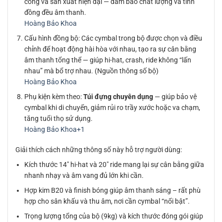
công và sản xuất hiện đại — đảm bảo chất lượng và tính
đồng đều âm thanh.
Hoàng Bảo Khoa
Cấu hình đồng bộ: Các cymbal trong bộ được chọn và điều
chỉnh để hoạt động hài hòa với nhau, tạo ra sự cân bằng
âm thanh tổng thể — giúp hi-hat, crash, ride không “lấn
nhau” mà bổ trợ nhau. (Nguồn thông số bộ)
Hoàng Bảo Khoa
Phụ kiện kèm theo:
Túi đựng chuyên dụng
— giúp bảo vệ
cymbal khi di chuyển, giảm rủi ro trầy xước hoặc va chạm,
tăng tuổi thọ sử dụng.
Hoàng Bảo Khoa
+1
Giải thích cách những thông số này hỗ trợ người dùng:
Kích thước 14″ hi-hat và 20″ ride mang lại sự cân bằng giữa
nhanh nhạy và âm vang đủ lớn khi cần.
Hợp kim B20 và finish bóng giúp âm thanh sáng – rất phù
hợp cho sân khấu và thu âm, nơi cần cymbal “nổi bật”.
Trọng lượng tổng của bộ (9kg) và kích thước đóng gói giúp