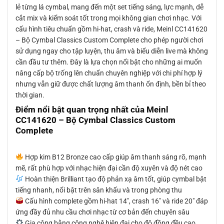
lẻ từng lá cymbal, mang đến một set tiếng sáng, lực mạnh, dễ
cắt mix và kiểm soát tốt trong mọi không gian chơi nhạc. Với
cấu hình tiêu chuẩn gồm hi-hat, crash và ride, Meinl CC141620
– Bộ Cymbal Classics Custom Complete cho phép người chơi
sử dụng ngay cho tập luyện, thu âm và biểu diễn live mà không
cần đầu tư thêm. Đây là lựa chọn nổi bật cho những ai muốn
nâng cấp bộ trống lên chuẩn chuyên nghiệp với chi phí hợp lý
nhưng vẫn giữ được chất lượng âm thanh ổn định, bền bỉ theo
thời gian.
Điểm nổi bật quan trọng nhất của Meinl
CC141620 – Bộ Cymbal Classics Custom
Complete
Hợp kim B12 Bronze cao cấp giúp âm thanh sáng rõ, mạnh
mẽ, rất phù hợp với nhạc hiện đại cần độ xuyên và độ nét cao
Hoàn thiện Brilliant tạo độ phản xạ âm tốt, giúp cymbal bật
tiếng nhanh, nổi bật trên sân khấu và trong phòng thu
Cấu hình complete gồm hi-hat 14″, crash 16″ và ride 20″ đáp
ứng đầy đủ nhu cầu chơi nhạc từ cơ bản đến chuyên sâu
Gia công bằng công nghệ hiện đại cho độ đồng đều cao