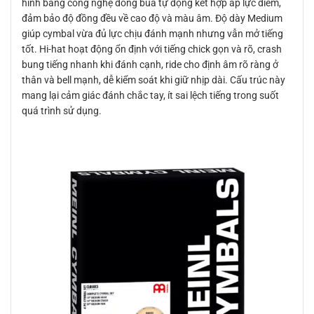
hình bằng công nghệ đóng búa tự động kết hợp áp lực điểm,
đảm bảo độ đồng đều về cao độ và màu âm. Độ dày Medium
giúp cymbal vừa đủ lực chịu đánh mạnh nhưng vẫn mở tiếng
tốt. Hi-hat hoạt động ổn định với tiếng chick gọn và rõ, crash
bung tiếng nhanh khi đánh cạnh, ride cho định âm rõ ràng ở
thân và bell mạnh, dễ kiểm soát khi giữ nhịp dài. Cấu trúc này
mang lại cảm giác đánh chắc tay, ít sai lệch tiếng trong suốt
quá trình sử dụng.