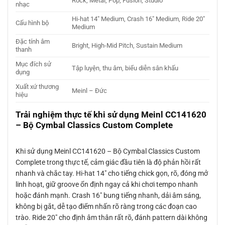
Rock, Metal, Pop, Fusion, Studio
nhạc
Hi-hat 14″ Medium, Crash 16″ Medium, Ride 20″
Cấu hình bộ
Medium
Đặc tính âm
Bright, High-Mid Pitch, Sustain Medium
thanh
Mục đích sử
Tập luyện, thu âm, biểu diễn sân khấu
dụng
Xuất xứ thương
Meinl – Đức
hiệu
Trải nghiệm thực tế khi sử dụng Meinl CC141620
– Bộ Cymbal Classics Custom Complete
Khi sử dụng Meinl CC141620 – Bộ Cymbal Classics Custom
Complete trong thực tế, cảm giác đầu tiên là độ phản hồi rất
nhanh và chắc tay. Hi-hat 14″ cho tiếng chick gọn, rõ, đóng mở
linh hoạt, giữ groove ổn định ngay cả khi chơi tempo nhanh
hoặc đánh mạnh. Crash 16″ bung tiếng nhanh, dải âm sáng,
không bị gắt, dễ tạo điểm nhấn rõ ràng trong các đoạn cao
trào. Ride 20″ cho định âm thân rất rõ, đánh pattern dài không