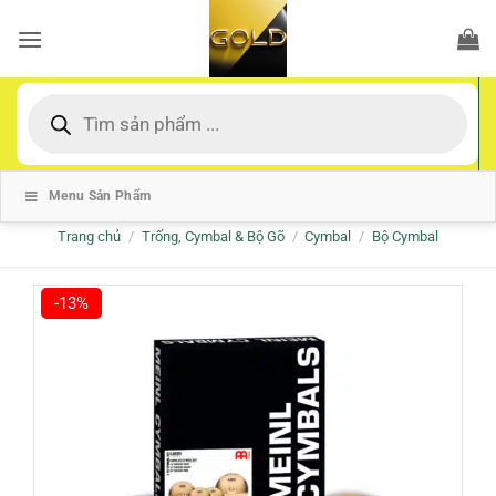
Bỏ
qua
nội
dung
Tìm
kiếm
sản
phẩm
Menu Sản Phẩm
Trang chủ
/
Trống, Cymbal & Bộ Gõ
/
Cymbal
/
Bộ Cymbal
-13%