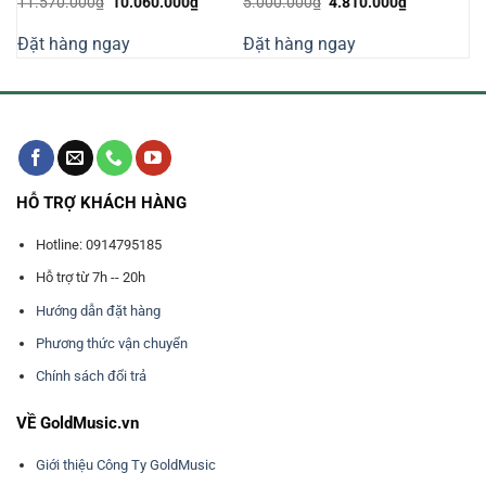
Giá
Giá
Giá
Giá
11.570.000
₫
10.060.000
₫
5.000.000
₫
4.810.000
₫
gốc
hiện
gốc
hiện
là:
tại
là:
tại
Đặt hàng ngay
Đặt hàng ngay
11.570.000₫.
là:
5.000.000₫.
là:
10.060.000₫.
4.810.000₫
HỖ TRỢ KHÁCH HÀNG
Hotline: 0914795185
Hỗ trợ từ 7h -- 20h
Hướng dẫn đặt hàng
Phương thức vận chuyển
Chính sách đổi trả
VỀ GoldMusic.vn
Giới thiệu Công Ty GoldMusic