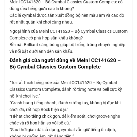
Meinl CC141620 – Bộ Cymbal Classics Custom Complete có
đồng đều tiếng giữa các lá không?
Các lá cymbal được sản xuất đồng bộ nên màu âm và cao độ
rất nhất quán khi chơi cùng nhau.
Ngoại hình của Meinl CC141620 – Bộ Cymbal Classics Custom
Complete có phù hợp sân khấu không?
Bề mặt Brilliant sáng bóng giúp bộ trống trông chuyên nghiệp
và nổi bật dưới ánh đèn sân khấu.
Đánh giá của người dùng về Meinl CC141620 –
Bộ Cymbal Classics Custom Complete
“Tôi rất thích tiếng ride của Meinl CC141620 – Bộ Cymbal
Classics Custom Complete, đánh rõ từng note và bell cực kỳ
nổi khi chơi live.”
“Crash bung tiếng nhanh, đánh sướng tay, không bị đục khi
chơi lớn, rất hợp Rock hiện đại.”
“Hi-hat cho tiếng chick gọn, dễ kiểm soát, chơi groove nghe
chắc và rõ hơn hẳn so với bộ cũ.”
“Sau thời gian dài sử dụng, cymbal vẫn giữ tiếng ổn định,
không bị xuống âm, rất đáng tiền.”