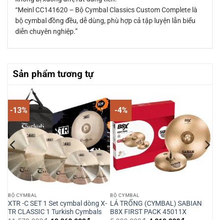
“Meinl CC141620 – Bộ Cymbal Classics Custom Complete là
bộ cymbal đồng đều, dễ dùng, phù hợp cả tập luyện lẫn biểu
diễn chuyên nghiệp.”
Sản phẩm tương tự
-13%
-4%
BỘ CYMBAL
BỘ CYMBAL
XTR -C SET 1 Set cymbal dòng X-
LÁ TRỐNG (CYMBAL) SABIAN
TR CLASSIC 1 Turkish Cymbals
B8X FIRST PACK 45011X