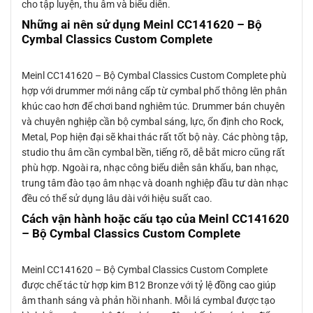
cho tập luyện, thu âm và biểu diễn.
Những ai nên sử dụng Meinl CC141620 – Bộ
Cymbal Classics Custom Complete
Meinl CC141620 – Bộ Cymbal Classics Custom Complete phù
hợp với drummer mới nâng cấp từ cymbal phổ thông lên phân
khúc cao hơn để chơi band nghiêm túc. Drummer bán chuyên
và chuyên nghiệp cần bộ cymbal sáng, lực, ổn định cho Rock,
Metal, Pop hiện đại sẽ khai thác rất tốt bộ này. Các phòng tập,
studio thu âm cần cymbal bền, tiếng rõ, dễ bắt micro cũng rất
phù hợp. Ngoài ra, nhạc công biểu diễn sân khấu, ban nhạc,
trung tâm đào tạo âm nhạc và doanh nghiệp đầu tư dàn nhạc
đều có thể sử dụng lâu dài với hiệu suất cao.
Cách vận hành hoặc cấu tạo của Meinl CC141620
– Bộ Cymbal Classics Custom Complete
Meinl CC141620 – Bộ Cymbal Classics Custom Complete
được chế tác từ hợp kim B12 Bronze với tỷ lệ đồng cao giúp
âm thanh sáng và phản hồi nhanh. Mỗi lá cymbal được tạo