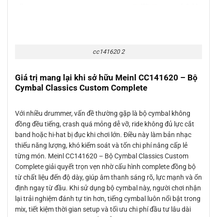
cc141620 2
Giá trị mang lại khi sở hữu Meinl CC141620 – Bộ
Cymbal Classics Custom Complete
Với nhiều drummer, vấn đề thường gặp là bộ cymbal không
đồng đều tiếng, crash quá mỏng dễ vỡ, ride không đủ lực cắt
band hoặc hi-hat bị đục khi chơi lớn. Điều này làm bản nhạc
thiếu năng lượng, khó kiểm soát và tốn chi phí nâng cấp lẻ
từng món. Meinl CC141620 – Bộ Cymbal Classics Custom
Complete giải quyết trọn vẹn nhờ cấu hình complete đồng bộ
từ chất liệu đến độ dày, giúp âm thanh sáng rõ, lực mạnh và ổn
định ngay từ đầu. Khi sử dụng bộ cymbal này, người chơi nhận
lại trải nghiệm đánh tự tin hơn, tiếng cymbal luôn nổi bật trong
mix, tiết kiệm thời gian setup và tối ưu chi phí đầu tư lâu dài