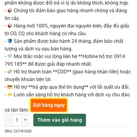
phẩm không được đổi trả vì lý do không thích, không hợp.
-
Chúng tôi đảm bảo giao hàng nhanh chóng và đáng
tin cậy.
-
Hàng mới 100%, nguyên đai nguyên kiện, đầy đủ giấy
tờ CO, CQ cho khách hàng có nhu cầu.
-
Sản phẩm được bảo hành 24 tháng, đảm bảo chất
lượng và dịch vụ sau bán hàng.
-
Mọi thắc mắc vui lòng liên hệ **Hotline hỗ trợ: 0914
795 185** để được giải đáp nhanh nhất.
-
Hỗ trợ thanh toán **COD** (giao hàng nhận tiền) hoặc
chuyển khoản tiện lợi.
-
Hỗ trợ **trả góp qua thẻ tín dụng** với lãi suất ưu đãi.
-
Luôn sẵn sàng hỗ trợ khách hàng với dịch vụ chu đáo
Đặt hàng ngay
và tận tâm.
Meinl CC141620 – Bộ Cymbal Classics Custom Complete số lượng
Thêm vào giỏ hàng
SKU:
CC141620