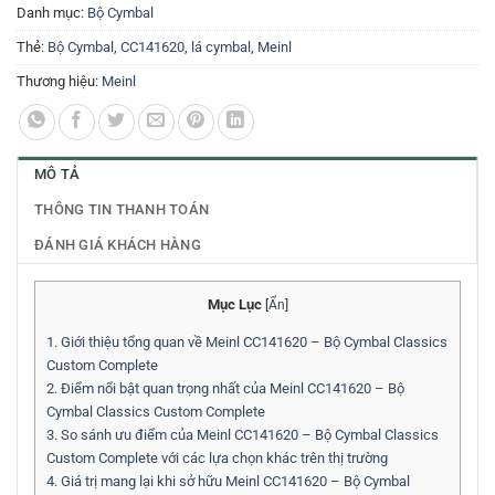
Danh mục:
Bộ Cymbal
Thẻ:
Bộ Cymbal
,
CC141620
,
lá cymbal
,
Meinl
Thương hiệu:
Meinl
MÔ TẢ
THÔNG TIN THANH TOÁN
ĐÁNH GIÁ KHÁCH HÀNG
Mục Lục
[
Ẩn
]
1.
Giới thiệu tổng quan về Meinl CC141620 – Bộ Cymbal Classics
Custom Complete
2.
Điểm nổi bật quan trọng nhất của Meinl CC141620 – Bộ
Cymbal Classics Custom Complete
3.
So sánh ưu điểm của Meinl CC141620 – Bộ Cymbal Classics
Custom Complete với các lựa chọn khác trên thị trường
4.
Giá trị mang lại khi sở hữu Meinl CC141620 – Bộ Cymbal