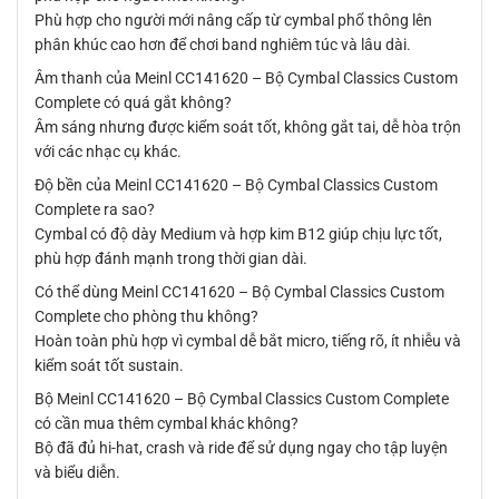
Phù hợp cho người mới nâng cấp từ cymbal phổ thông lên
phân khúc cao hơn để chơi band nghiêm túc và lâu dài.
Âm thanh của Meinl CC141620 – Bộ Cymbal Classics Custom
Complete có quá gắt không?
Âm sáng nhưng được kiểm soát tốt, không gắt tai, dễ hòa trộn
với các nhạc cụ khác.
Độ bền của Meinl CC141620 – Bộ Cymbal Classics Custom
Complete ra sao?
Cymbal có độ dày Medium và hợp kim B12 giúp chịu lực tốt,
phù hợp đánh mạnh trong thời gian dài.
Có thể dùng Meinl CC141620 – Bộ Cymbal Classics Custom
Complete cho phòng thu không?
Hoàn toàn phù hợp vì cymbal dễ bắt micro, tiếng rõ, ít nhiễu và
kiểm soát tốt sustain.
Bộ Meinl CC141620 – Bộ Cymbal Classics Custom Complete
có cần mua thêm cymbal khác không?
Bộ đã đủ hi-hat, crash và ride để sử dụng ngay cho tập luyện
và biểu diễn.