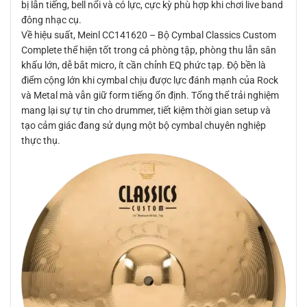
bị lẫn tiếng, bell nổi và có lực, cực kỳ phù hợp khi chơi live band
đông nhạc cụ.
Về hiệu suất, Meinl CC141620 – Bộ Cymbal Classics Custom
Complete thể hiện tốt trong cả phòng tập, phòng thu lẫn sân
khấu lớn, dễ bắt micro, ít cần chỉnh EQ phức tạp. Độ bền là
điểm cộng lớn khi cymbal chịu được lực đánh mạnh của Rock
và Metal mà vẫn giữ form tiếng ổn định. Tổng thể trải nghiệm
mang lại sự tự tin cho drummer, tiết kiệm thời gian setup và
tạo cảm giác đang sử dụng một bộ cymbal chuyên nghiệp
thực thụ.