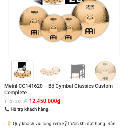
Meinl CC141620 – Bộ Cymbal Classics Custom
Complete
Giá
12.450.000
₫
Giá
₫
14.320.000
gốc
hiện
là:
tại
Hỗ trợ khách hàng:
14.320.000₫.
là:
12.450.000₫.
-
Quý khách vui lòng xem kỹ trước khi đặt hàng. Sản