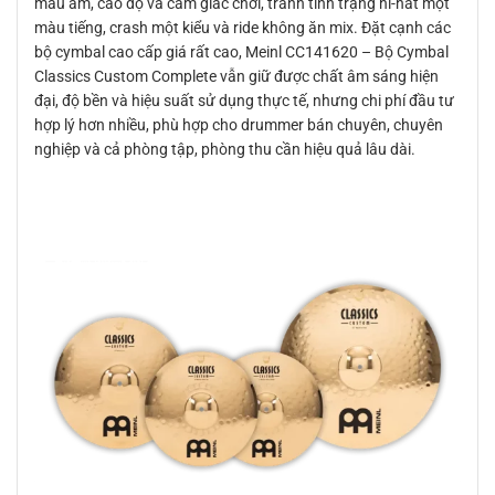
màu âm, cao độ và cảm giác chơi, tránh tình trạng hi-hat một
màu tiếng, crash một kiểu và ride không ăn mix. Đặt cạnh các
bộ cymbal cao cấp giá rất cao, Meinl CC141620 – Bộ Cymbal
Classics Custom Complete vẫn giữ được chất âm sáng hiện
đại, độ bền và hiệu suất sử dụng thực tế, nhưng chi phí đầu tư
hợp lý hơn nhiều, phù hợp cho drummer bán chuyên, chuyên
nghiệp và cả phòng tập, phòng thu cần hiệu quả lâu dài.