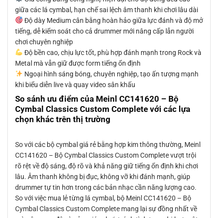
giữa các lá cymbal, hạn chế sai lệch âm thanh khi chơi lâu dài
Độ dày Medium cân bằng hoàn hảo giữa lực đánh và độ mở
tiếng, dễ kiểm soát cho cả drummer mới nâng cấp lẫn người
chơi chuyên nghiệp
Độ bền cao, chịu lực tốt, phù hợp đánh mạnh trong Rock và
Metal mà vẫn giữ được form tiếng ổn định
Ngoại hình sáng bóng, chuyên nghiệp, tạo ấn tượng mạnh
khi biểu diễn live và quay video sân khấu
So sánh ưu điểm của Meinl CC141620 – Bộ
Cymbal Classics Custom Complete với các lựa
chọn khác trên thị trường
So với các bộ cymbal giá rẻ bằng hợp kim thông thường, Meinl
CC141620 – Bộ Cymbal Classics Custom Complete vượt trội
rõ rệt về độ sáng, độ rõ và khả năng giữ tiếng ổn định khi chơi
lâu. Âm thanh không bị đục, không vỡ khi đánh mạnh, giúp
drummer tự tin hơn trong các bản nhạc cần năng lượng cao.
So với việc mua lẻ từng lá cymbal, bộ Meinl CC141620 – Bộ
Cymbal Classics Custom Complete mang lại sự đồng nhất về