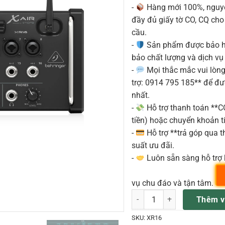
-
Hàng mới 100%, nguyê
đầy đủ giấy tờ CO, CQ ch
cầu.
-
Sản phẩm được bảo h
bảo chất lượng và dịch vụ
-
Mọi thắc mắc vui lòng 
trợ: 0914 795 185** để đ
nhất.
-
Hỗ trợ thanh toán **
tiền) hoặc chuyển khoản ti
-
Hỗ trợ **trả góp qua th
suất ưu đãi.
-
Luôn sẵn sàng hỗ trợ 
vụ chu đáo và tận tâm.
XR16 Digital Mixer Behringer
Thêm v
SKU:
XR16