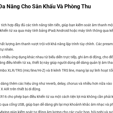
 Đa Năng Cho Sân Khấu Và Phòng Thu
tích hợp đầy đủ các tính năng tiên tiến, giúp bạn kiểm soát âm thanh m
 khiển từ xa qua máy tính bảng iPad/Android hoặc máy tính thông qua kết
t lượng âm thanh vượt trội với khả năng lập trình tùy chỉnh. Các pream
tự nhiên.
o nhiều ứng dụng khác nhau từ biểu diễn trực tiếp, ghi âm di động, cho đế
ng điều khiển từ xa, thiết bị này giúp người dùng dễ dàng quản lý âm tha
bo XLR/TRS (mic/line/Hi-Z) và 8 kênh TRS line, mang lại sự linh hoạt tối 
ễ dàng thêm các hiệu ứng như reverb, delay, chorus và nhiều hơn nữa và
 AIR trên thiết bị di động.
XR16 cho phép bạn điều khiển từ xa một cách tiện lợi mà không cần phải k
o qua cổng USB, giúp bạn dễ dàng ghi lại mọi khoảnh khắc âm nhạc và phá
Mixing giúp kiểm soát tự động âm lượng cho các cuộc họp, hội nghị và sự