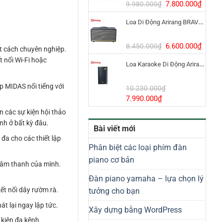
8.800.000₫.
Giá
Giá
7.800.000
₫
9.980.000
₫
gốc
hiện
Loa Di Động Arirang BRAVO 8 800W Có Micro
là:
tại
9.980.000₫.
là:
7.800
Giá
Giá
6.600.000
₫
8.450.000
₫
ột cách chuyên nghiệp.
gốc
hiện
 nối Wi-Fi hoặc
Loa Karaoke Di Động Arirang EDGE-X Model I
là:
tại
8.450.000₫.
là:
6.600
p MIDAS nổi tiếng với
10.230.000
₫
Giá
Giá
7.990.000
₫
gốc
hiện
n các sự kiện hội thảo
là:
tại
nh ở bất kỳ đâu.
Bài viết mới
10.230.000₫.
là:
đa cho các thiết lập
7.990.000₫.
Phân biệt các loại phím đàn
piano cơ bản
o âm thanh của mình.
Đàn piano yamaha – lựa chọn lý
ết nối dây rườm rà.
tưởng cho bạn
t lại ngay lập tức.
Xây dựng bằng WordPress
 kiện đa kênh.