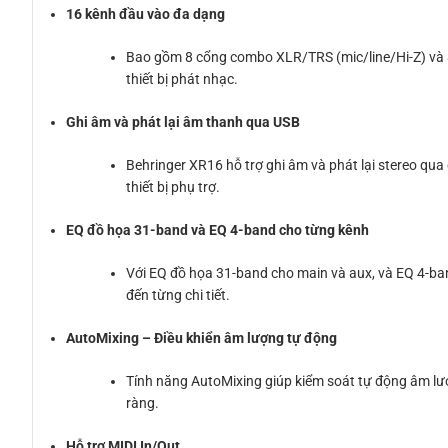
16 kênh đầu vào đa dạng
Bao gồm 8 cổng combo XLR/TRS (mic/line/Hi-Z) và 8 
thiết bị phát nhạc.
Ghi âm và phát lại âm thanh qua USB
Behringer XR16 hỗ trợ ghi âm và phát lại stereo qua 
thiết bị phụ trợ.
EQ đồ họa 31-band và EQ 4-band cho từng kênh
Với EQ đồ họa 31-band cho main và aux, và EQ 4-ba
đến từng chi tiết.
AutoMixing – Điều khiển âm lượng tự động
Tính năng AutoMixing giúp kiểm soát tự động âm lượ
ràng.
Hỗ trợ MIDI In/Out