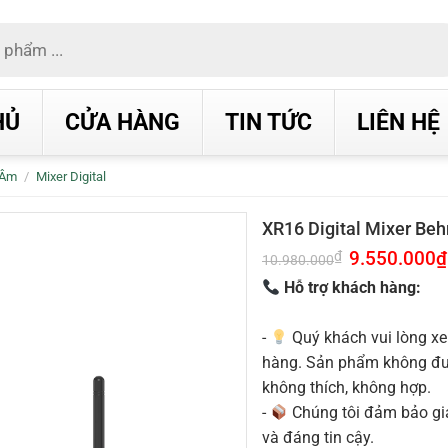
HỦ
CỬA HÀNG
TIN TỨC
LIÊN HỆ
 Âm
/
Mixer Digital
XR16 Digital Mixer Beh
Giá
9.550.000
₫
₫
10.980.000
gốc
là:
Hỗ trợ khách hàng:
10.980.000₫.
-
Quý khách vui lòng xe
hàng. Sản phẩm không được
không thích, không hợp.
-
Chúng tôi đảm bảo g
và đáng tin cậy.