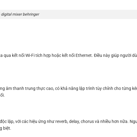
 digital mixer behringer
 qua kết nối Wi-Fi tích hợp hoặc kết nối Ethernet. Điều này giúp người 
ng âm thanh trung thực cao, có khả năng lập trình tùy chỉnh cho từng kên
ối.
độc lập, với các hiệu ứng như reverb, delay, chorus và nhiều hơn nữa. Ng
 biệt.