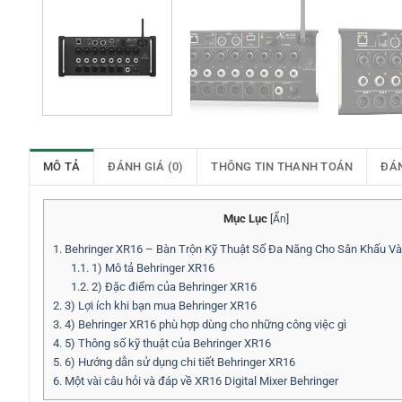
MÔ TẢ
ĐÁNH GIÁ (0)
THÔNG TIN THANH TOÁN
ĐÁ
Mục Lục
[
Ẩn
]
1.
Behringer XR16 – Bàn Trộn Kỹ Thuật Số Đa Năng Cho Sân Khấu V
1.1.
1) Mô tả Behringer XR16
1.2.
2) Đặc điểm của Behringer XR16
2.
3) Lợi ích khi bạn mua Behringer XR16
3.
4) Behringer XR16 phù hợp dùng cho những công việc gì
4.
5) Thông số kỹ thuật của Behringer XR16
5.
6) Hướng dẫn sử dụng chi tiết Behringer XR16
6.
Một vài câu hỏi và đáp về XR16 Digital Mixer Behringer