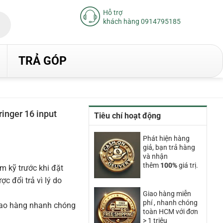
Hỗ trợ
khách hàng 0914795185
TRẢ GÓP
ringer 16 input
Tiêu chí hoạt động
Giá
hiện
Phát hiện hàng
tại
giả, bạn trả hàng
là:
9.550.000₫.
và nhận
thêm
100%
giá trị.
m kỹ trước khi đặt
 đổi trả vì lý do
Giao hàng miễn
phí , nhanh chóng
iao hàng nhanh chóng
toàn HCM với đơn
> 1 triệu