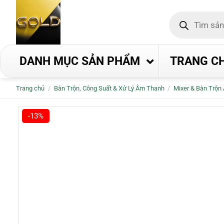
Bỏ
Tìm
qua
kiếm
nội
sản
phẩm
dung
DANH MỤC SẢN PHẨM
TRANG C
Trang chủ
/
Bàn Trộn, Công Suất & Xử Lý Âm Thanh
/
Mixer & Bàn Trộn
-13%