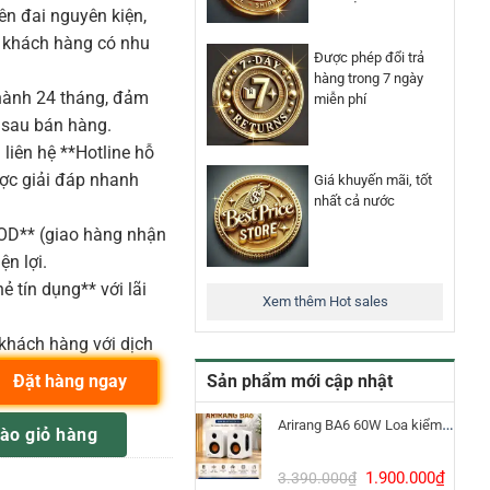
n đai nguyên kiện,
o khách hàng có nhu
Được phép đổi trả
hàng trong 7 ngày
ành 24 tháng, đảm
miễn phí
 sau bán hàng.
liên hệ **Hotline hỗ
ược giải đáp nhanh
Giá khuyến mãi, tốt
nhất cả nước
COD** (giao hàng nhận
ện lợi.
ẻ tín dụng** với lãi
Xem thêm Hot sales
khách hàng với dịch
Sản phẩm mới cập nhật
Đặt hàng ngay
 16 input số lượng
Arirang BA6 60W Loa kiểm âm Bluetooth 5.3
ào giỏ hàng
Giá
Giá
1.900.000
₫
3.390.000
₫