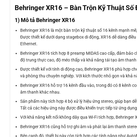
Behringer XR16 – Bàn Trộn Kỹ Thuật Số
1) Mô tả Behringer XR16
Behringer XR16 là một bàn trộn kỹ thuật số 16 kênh mạnh mẽ, 
Được thiết kế dưới dạng stagebox di động, XR16 dễ dàng điều
Ethernet.
Behringer XR16 tích hợp 8 preamp MIDAS cao cấp, đảm bảo chấ
độ trung thực cao, độ méo thấp và khả năng tái tạo âm thanh 
Được thiết kế với tính di động cao, Behringer XR16 phù hợp ch
và phòng thu chuyên nghiệp. Với kích thước nhỏ gọn và khả nă
Behringer XR16 hỗ trợ 16 kênh đầu vào, trong đó có 8 kênh com
âm thanh khác nhau.
Sản phẩm này tích hợp 4 bộ xử lý hiệu ứng stereo, giúp bạn d
Tất cả các hiệu ứng này được điều khiển trực tiếp từ ứng dụng X
Với khả năng kết nối không dây qua Wi-Fi tích hợp, Behringer 
Behringer XR16 cũng hỗ trợ ghi âm và phát lại âm thanh stere
Bên cạnh đó, thiết bị này còn tích hợp các tính năng như Auto