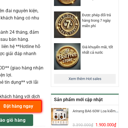
n đai nguyên kiện,
Được phép đổi trả
o khách hàng có nhu
hàng trong 7 ngày
miễn phí
ành 24 tháng, đảm
 sau bán hàng.
liên hệ **Hotline hỗ
Giá khuyến mãi, tốt
nhất cả nước
ược giải đáp nhanh
COD** (giao hàng nhận
ện lợi.
Xem thêm Hot sales
ẻ tín dụng** với lãi
khách hàng với dịch
Sản phẩm mới cập nhật
Đặt hàng ngay
Arirang BA6 60W Loa kiểm âm Bluetooth 5.3
ông Suất 1500W 15inch FBT số lượng
ào giỏ hàng
Giá
Giá
1.900.000
₫
3.390.000
₫