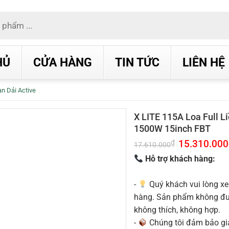
HỦ
CỬA HÀNG
TIN TỨC
LIÊN HỆ
n Dải Active
X LITE 115A Loa Full L
1500W 15inch FBT
Giá
15.310.000
₫
17.610.000
gốc
là:
Hỗ trợ khách hàng:
17.610.000₫.
-
Quý khách vui lòng xe
hàng. Sản phẩm không được
không thích, không hợp.
-
Chúng tôi đảm bảo g