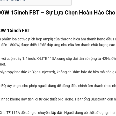
500W 15inch FBT – Sự Lựa Chọn Hoàn Hảo Ch
00W 15inch FBT
n phẩm loa active (tích hợp ampli) của thương hiệu âm thanh hàng đầu 
n đến 1500W, được thiết kế để đáp ứng nhu cầu âm thanh chất lượng cao c
h với cuộn dây 1.4 inch, X-LITE 115A cung cấp dải tần số rộng từ 42Hz đế
nét.
Polypropylene đúc khí (gas-injected), không chỉ đảm bảo độ bền mà còn g
độ EQ tùy chọn, cho phép người dùng dễ dàng điều chỉnh âm thanh theo 
nhạc không dây tiện lợi từ các thiết bị di động. Hệ thống Bluetooth còn hỗ
úp X-LITE 115A dễ dàng di chuyển, lắp đặt. Người dùng có thể sử dụng như 