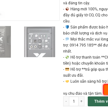
và đáng tin cậy.
-
Hàng mới 100%, nguyê
đầy đủ giấy tờ CO, CQ ch
cầu.
-
Sản phẩm được bảo h
bảo chất lượng và dịch vụ
-
Mọi thắc mắc vui lòng 
trợ: 0914 795 185** để đ
nhất.
-
Hỗ trợ thanh toán **
tiền) hoặc chuyển khoản ti
-
Hỗ trợ **trả góp qua th
suất ưu đãi.
-
Luôn sẵn sàng hỗ trợ 
vụ chu đáo và tận tâm.
X LITE 115A Loa Full Liền C
Thêm v