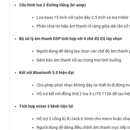
Cấu hình loa 2 đường tiếng (bi-amp)
Loa bass 15 inch với cuộn dây 2.5 inch và loa treble 
Phân chia tín hiệu âm thanh rõ ràng giữa dải tần số
Bộ xử lý âm thanh DSP tích hợp với 4 chế độ EQ tùy chọn
Người dùng dễ dàng lựa chọn các chế độ âm thanh ph
Đảm bảo âm thanh tối ưu trong mọi tình huống.
Kết nối Bluetooth 5.0 hiện đại
Cho phép phát nhạc không dây từ thiết bị di động 
Hỗ trợ kết nối đồng thời 2 loa X-LITE 115A để tạo 
Tích hợp mixer 3 kênh tiện lợi
Hỗ trợ 2 cổng XLR/Jack 6.3mm cho micro hoặc nhạc 
Người dùng dễ dàng điều chỉnh âm thanh trực tiếp tr