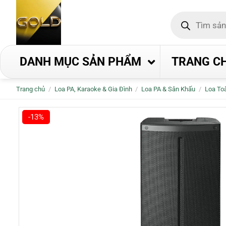
Bỏ
Tìm
qua
kiếm
nội
sản
phẩm
dung
DANH MỤC SẢN PHẨM
TRANG C
Trang chủ
/
Loa PA, Karaoke & Gia Đình
/
Loa PA & Sân Khấu
/
Loa Toà
-13%