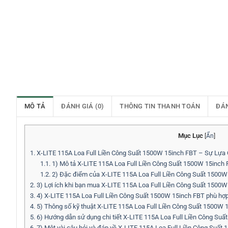
MÔ TẢ
ĐÁNH GIÁ (0)
THÔNG TIN THANH TOÁN
ĐÁ
Mục Lục
[
Ẩn
]
1.
X-LITE 115A Loa Full Liền Công Suất 1500W 15inch FBT – Sự Lự
1.1.
1) Mô tả X-LITE 115A Loa Full Liền Công Suất 1500W 15inch
1.2.
2) Đặc điểm của X-LITE 115A Loa Full Liền Công Suất 1500W
2.
3) Lợi ích khi bạn mua X-LITE 115A Loa Full Liền Công Suất 1500
3.
4) X-LITE 115A Loa Full Liền Công Suất 1500W 15inch FBT phù hợp
4.
5) Thông số kỹ thuật X-LITE 115A Loa Full Liền Công Suất 1500W 
5.
6) Hướng dẫn sử dụng chi tiết X-LITE 115A Loa Full Liền Công Su
6.
7) Một vài câu hỏi và đáp về X-LITE 115A Loa Full Liền Công Suất