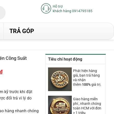
Hỗ trợ
khách hàng 0914795185
TRẢ GÓP
iền Công Suất
Tiêu chí hoạt động
₫
Giá
Phát hiện hàng
hiện
giả, bạn trả hàng
tại
và nhận
là:
thêm
100%
giá trị.
15.310.000₫.
m kỹ trước khi đặt
 đổi trả vì lý do
Giao hàng miễn
phí , nhanh chóng
toàn HCM với đơn
iao hàng nhanh chóng
> 1 triệu