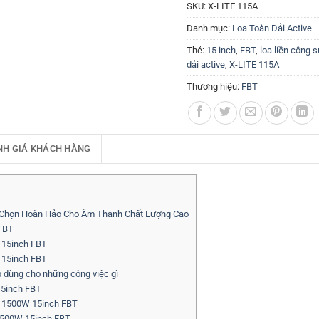
SKU:
X-LITE 115A
Danh mục:
Loa Toàn Dải Active
Thẻ:
15 inch
,
FBT
,
loa liền công s
dải active
,
X-LITE 115A
Thương hiệu:
FBT
NH GIÁ KHÁCH HÀNG
a Chọn Hoàn Hảo Cho Âm Thanh Chất Lượng Cao
 FBT
 15inch FBT
W 15inch FBT
 dùng cho những công việc gì
15inch FBT
ất 1500W 15inch FBT
 1500W 15inch FBT