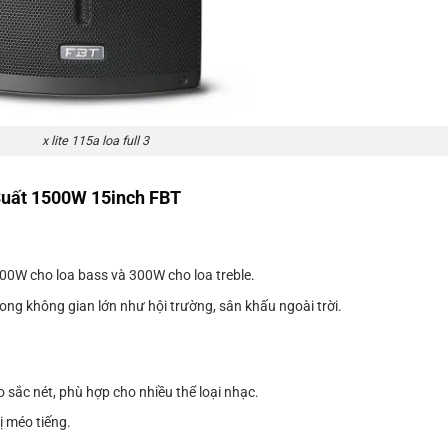
x lite 115a loa full 3
 Suất 1500W 15inch FBT
0W cho loa bass và 300W cho loa treble.
ng không gian lớn như hội trường, sân khấu ngoài trời.
 sắc nét, phù hợp cho nhiều thể loại nhạc.
ị méo tiếng.