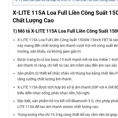
X-LITE 115A Loa Full Liền Công Suất 1
Chất Lượng Cao
1) Mô tả X-LITE 115A Loa Full Liền Công Suất 15
X-LITE 115A Loa Full Liền Công Suất 1500W 15inch FBT là sả
này mang đến chất lượng âm thanh vượt trội với công suất lê
trường, sân khấu, và không gian giải trí.
Được trang bị củ loa bass 15 inch mạnh mẽ và loa treble 1 inc
âm thanh rõ ràng, chi tiết từ các âm trầm sâu đến âm cao sắc 
Sản phẩm có thiết kế chắc chắn với thùng loa bằng chất liệu 
tăng cường chất lượng âm thanh.
X-LITE 115A được tích hợp bộ xử lý âm thanh DSP với 4 chế 
biểu diễn nhạc sống, phát nhạc nền, hội nghị.
Đặc biệt, sản phẩm hỗ trợ kết nối Bluetooth 5.0, cho phép phát 
LITE 115A để tạo âm thanh stereo chất lượng cao.
Trọng lượng nhẹ chỉ 19.3 kg cùng thiết kế tay cầm tiện lợi gi