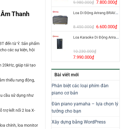
8.800.000₫.
Giá
Giá
7.800.000
₫
9.980.000
₫
gốc
hiện
o Âm Thanh
Loa Di Động Arirang BRAVO 8 800W Có Micro
là:
tại
9.980.000₫.
là:
7.800
Giá
Giá
6.600.000
₫
8.450.000
₫
gốc
hiện
Loa Karaoke Di Động Arirang EDGE-X Model I
là:
tại
FBT đến từ Ý. Sản phẩm
8.450.000₫.
là:
ho các sự kiện, hội
6.600
10.230.000
₫
Giá
Giá
7.990.000
₫
gốc
hiện
n 20kHz, giúp tái tạo
là:
tại
Bài viết mới
10.230.000₫.
là:
iảm thiểu rung động,
7.990.000₫.
Phân biệt các loại phím đàn
piano cơ bản
nhu cầu sử dụng như
Đàn piano yamaha – lựa chọn lý
 trợ kết nối 2 loa X-
tưởng cho bạn
Xây dựng bằng WordPress
loa chính, loa monitor