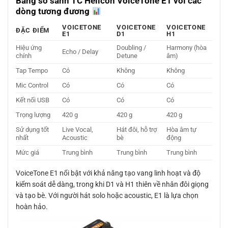
Bảng so sánh TC Helicon VoiceTone E1 với các
dòng tương đương
VOICETONE
VOICETONE
VOICETONE
ĐẶC ĐIỂM
E1
D1
H1
Hiệu ứng
Doubling /
Harmony (hòa
Echo / Delay
chính
Detune
âm)
Tap Tempo
Có
Không
Không
Mic Control
Có
Có
Có
Kết nối USB
Có
Có
Có
Trọng lượng
420 g
420 g
420 g
Sử dụng tốt
Live Vocal,
Hát đôi, hỗ trợ
Hòa âm tự
nhất
Acoustic
bè
động
Mức giá
Trung bình
Trung bình
Trung bình
VoiceTone E1 nổi bật với khả năng tạo vang linh hoạt và độ
kiểm soát dễ dàng, trong khi D1 và H1 thiên về nhân đôi giọng
và tạo bè. Với người hát solo hoặc acoustic, E1 là lựa chọn
hoàn hảo.