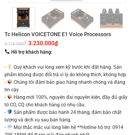
Tc Helicon VOICETONE E1 Voice Processors
Giá
3.230.000
₫
Giá
₫
3.710.000
gốc
hiện
là:
tại
Hỗ trợ khách hàng:
3.710.000₫.
là:
3.230.000₫.
-
Quý khách vui lòng xem kỹ trước khi đặt hàng. Sản
phẩm không được đổi trả vì lý do không thích, không hợp.
-
Chúng tôi đảm bảo giao hàng nhanh chóng và đáng
tin cậy.
-
Hàng mới 100%, nguyên đai nguyên kiện, đầy đủ giấy
tờ CO, CQ cho khách hàng có nhu cầu.
-
Sản phẩm được bảo hành 24 tháng, đảm bảo chất
lượng và dịch vụ sau bán hàng.
-
Mọi thắc mắc vui lòng liên hệ **Hotline hỗ trợ: 0914
795 185** để được giải đáp nhanh nhất.