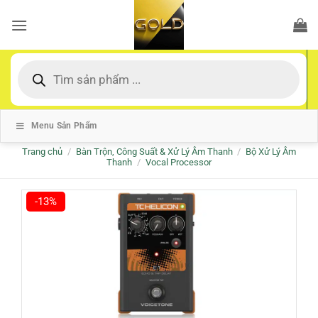
Bỏ
qua
nội
dung
Tìm
kiếm
sản
phẩm
Menu Sản Phẩm
Trang chủ
/
Bàn Trộn, Công Suất & Xử Lý Âm Thanh
/
Bộ Xử Lý Âm
Thanh
/
Vocal Processor
-13%