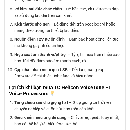
sạch, chất lượng phòng thu.
Vỏ kim loại đúc chắc chắn
– Độ bền cao, chịu được va đập
và sử dụng lâu dài trên sân khấu.
Kích thước nhỏ gọn
– Dễ dàng đặt trên pedalboard hoặc
mang theo trong túi thiết bị lưu diễn.
Nguồn điện 12V DC ổn định
– Đảm bảo hoạt động liên tục
mà không gây nhiễu tín hiệu.
Hiệu suất âm thanh vượt trội
– Tỷ lệ tín hiệu trên nhiễu cao
hơn 104 dB, đảm bảo âm thanh sạch, rõ.
Cập nhật phần mềm qua USB
– Dễ dàng nâng cấp
firmware để cải thiện tính năng và hiệu năng.
Lợi ích khi bạn mua TC Helicon VoiceTone E1
Voice Processors
Tăng chiều sâu cho giọng hát
– Giúp giọng ca trở nên
chuyên nghiệp và cuốn hút hơn trên sân khấu.
Điều khiển hiệu ứng dễ dàng
– Chỉ với một pedal duy nhất,
bạn có thể bật/tắt hiệu ứng tức thời.