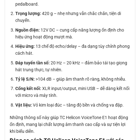
pedalboard.
Trọng lượng:
420 g – nhẹ nhưng vẫn chắc chắn, tiện di
chuyển.
Nguồn điện:
12V DC – cung cấp năng lượng ổn định cho
hiệu ứng hoạt động mượt mà.
Hiệu ứng:
13 chế độ echo/delay – đa dạng tùy chỉnh phong
cách hát.
Đáp tuyến tần số:
20 Hz – 20 kHz – đảm bảo tái tạo giọng
hát trung thực, tự nhiên.
Tỷ lệ S/N:
>104 dB – giúp âm thanh rõ ràng, không nhiễu.
Cổng kết nối:
XLR input/output, mini USB – dễ dàng kết nối
với micro và máy tính.
Vật liệu:
Vỏ kim loại đúc – tăng độ bền và chống va đập.
Những thông số này giúp TC Helicon VoiceTone E1 hoạt động
ổn định, mang lại chất lượng âm thanh cao cấp và sự tiện lợi
khi biểu diễn.