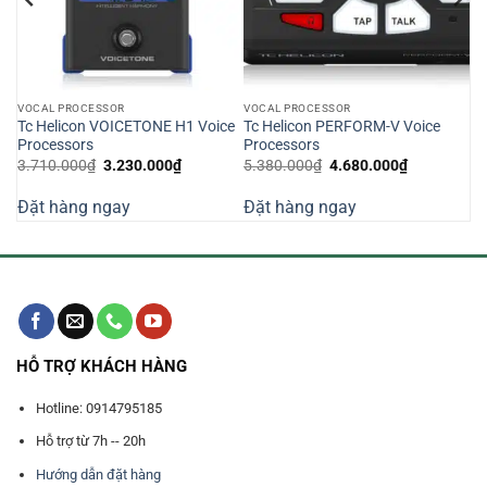
VOCAL PROCESSOR
VOCAL PROCESSOR
Tc Helicon VOICETONE H1 Voice
Tc Helicon PERFORM-V Voice
Processors
Processors
Giá
Giá
Giá
Giá
3.710.000
₫
3.230.000
₫
5.380.000
₫
4.680.000
₫
n
gốc
hiện
gốc
hiện
là:
tại
là:
tại
Đặt hàng ngay
Đặt hàng ngay
3.710.000₫.
là:
5.380.000₫.
là:
890.000₫.
3.230.000₫.
4.680.000₫
HỖ TRỢ KHÁCH HÀNG
Hotline: 0914795185
Hỗ trợ từ 7h -- 20h
Hướng dẫn đặt hàng