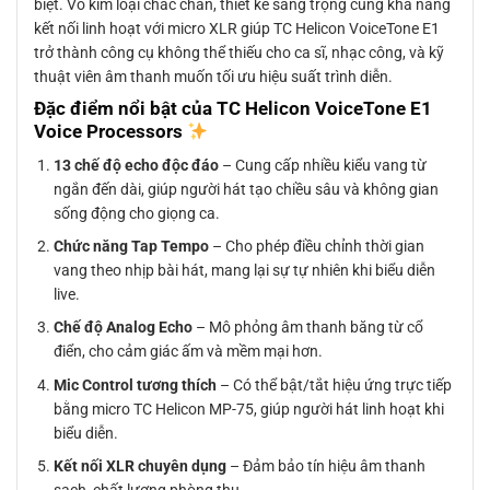
biệt. Vỏ kim loại chắc chắn, thiết kế sang trọng cùng khả năng
kết nối linh hoạt với micro XLR giúp TC Helicon VoiceTone E1
trở thành công cụ không thể thiếu cho ca sĩ, nhạc công, và kỹ
thuật viên âm thanh muốn tối ưu hiệu suất trình diễn.
Đặc điểm nổi bật của TC Helicon VoiceTone E1
Voice Processors
13 chế độ echo độc đáo
– Cung cấp nhiều kiểu vang từ
ngắn đến dài, giúp người hát tạo chiều sâu và không gian
sống động cho giọng ca.
Chức năng Tap Tempo
– Cho phép điều chỉnh thời gian
vang theo nhịp bài hát, mang lại sự tự nhiên khi biểu diễn
live.
Chế độ Analog Echo
– Mô phỏng âm thanh băng từ cổ
điển, cho cảm giác ấm và mềm mại hơn.
Mic Control tương thích
– Có thể bật/tắt hiệu ứng trực tiếp
bằng micro TC Helicon MP-75, giúp người hát linh hoạt khi
biểu diễn.
Kết nối XLR chuyên dụng
– Đảm bảo tín hiệu âm thanh