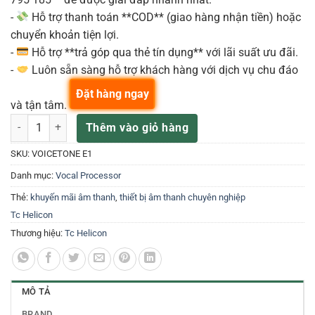
-
Hỗ trợ thanh toán **COD** (giao hàng nhận tiền) hoặc
chuyển khoản tiện lợi.
-
Hỗ trợ **trả góp qua thẻ tín dụng** với lãi suất ưu đãi.
-
Luôn sẵn sàng hỗ trợ khách hàng với dịch vụ chu đáo
Đặt hàng ngay
và tận tâm.
Tc Helicon VOICETONE E1 Voice Processors số lượng
Thêm vào giỏ hàng
SKU:
VOICETONE E1
Danh mục:
Vocal Processor
Thẻ:
khuyến mãi âm thanh
,
thiết bị âm thanh chuyên nghiệp
Tc Helicon
Thương hiệu:
Tc Helicon
MÔ TẢ
BRAND