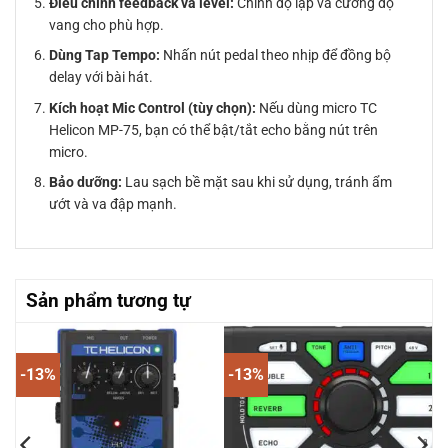
Điều chỉnh feedback và level:
Chỉnh độ lặp và cường độ
vang cho phù hợp.
Dùng Tap Tempo:
Nhấn nút pedal theo nhịp để đồng bộ
delay với bài hát.
Kích hoạt Mic Control (tùy chọn):
Nếu dùng micro TC
Helicon MP-75, bạn có thể bật/tắt echo bằng nút trên
micro.
Bảo dưỡng:
Lau sạch bề mặt sau khi sử dụng, tránh ẩm
ướt và va đập mạnh.
Sản phẩm tương tự
-13%
-13%