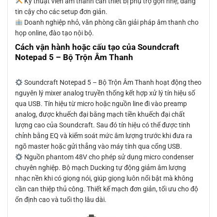
Kỹ thuật viên âm thanh cần thiết bị phụ trợ gọn nhẹ, đáng
tin cậy cho các setup đơn giản.
Doanh nghiệp nhỏ, văn phòng cần giải pháp âm thanh cho
họp online, đào tạo nội bộ.
Cách vận hành hoặc cấu tạo của Soundcraft
Notepad 5 – Bộ Trộn Âm Thanh
Soundcraft Notepad 5 – Bộ Trộn Âm Thanh hoạt động theo
nguyên lý mixer analog truyền thống kết hợp xử lý tín hiệu số
qua USB. Tín hiệu từ micro hoặc nguồn line đi vào preamp
analog, được khuếch đại bằng mạch tiền khuếch đại chất
lượng cao của Soundcraft. Sau đó tín hiệu có thể được tinh
chỉnh bằng EQ và kiểm soát mức âm lượng trước khi đưa ra
ngõ master hoặc gửi thẳng vào máy tính qua cổng USB.
Nguồn phantom 48V cho phép sử dụng micro condenser
chuyên nghiệp. Bộ mạch Ducking tự động giảm âm lượng
nhạc nền khi có giọng nói, giúp giọng luôn nổi bật mà không
cần can thiệp thủ công. Thiết kế mạch đơn giản, tối ưu cho độ
ổn định cao và tuổi thọ lâu dài.