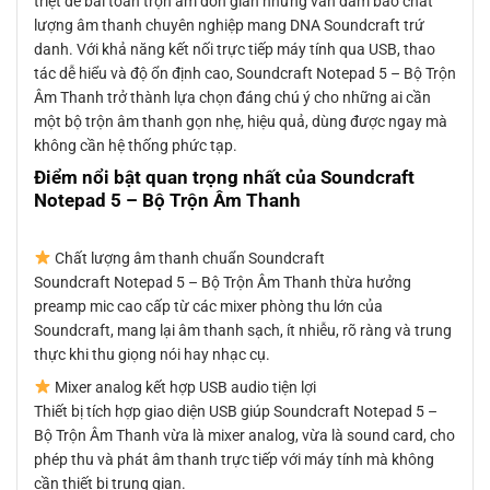
triệt để bài toán trộn âm đơn giản nhưng vẫn đảm bảo chất
lượng âm thanh chuyên nghiệp mang DNA Soundcraft trứ
danh. Với khả năng kết nối trực tiếp máy tính qua USB, thao
tác dễ hiểu và độ ổn định cao, Soundcraft Notepad 5 – Bộ Trộn
Âm Thanh trở thành lựa chọn đáng chú ý cho những ai cần
một bộ trộn âm thanh gọn nhẹ, hiệu quả, dùng được ngay mà
không cần hệ thống phức tạp.
Điểm nổi bật quan trọng nhất của Soundcraft
Notepad 5 – Bộ Trộn Âm Thanh
Chất lượng âm thanh chuẩn Soundcraft
Soundcraft Notepad 5 – Bộ Trộn Âm Thanh thừa hưởng
preamp mic cao cấp từ các mixer phòng thu lớn của
Soundcraft, mang lại âm thanh sạch, ít nhiễu, rõ ràng và trung
thực khi thu giọng nói hay nhạc cụ.
Mixer analog kết hợp USB audio tiện lợi
Thiết bị tích hợp giao diện USB giúp Soundcraft Notepad 5 –
Bộ Trộn Âm Thanh vừa là mixer analog, vừa là sound card, cho
phép thu và phát âm thanh trực tiếp với máy tính mà không
cần thiết bị trung gian.