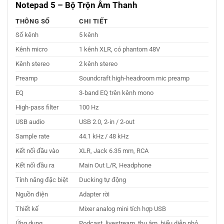
Notepad 5 – Bộ Trộn Âm Thanh
THÔNG SỐ
CHI TIẾT
Số kênh
5 kênh
Kênh micro
1 kênh XLR, có phantom 48V
Kênh stereo
2 kênh stereo
Preamp
Soundcraft high-headroom mic preamp
EQ
3-band EQ trên kênh mono
High-pass filter
100 Hz
USB audio
USB 2.0, 2-in / 2-out
Sample rate
44.1 kHz / 48 kHz
Kết nối đầu vào
XLR, Jack 6.35 mm, RCA
Kết nối đầu ra
Main Out L/R, Headphone
Tính năng đặc biệt
Ducking tự động
Nguồn điện
Adapter rời
Thiết kế
Mixer analog mini tích hợp USB
Ứng dụng
Podcast, livestream, thu âm, biểu diễn nhỏ