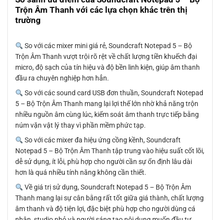
Trộn Âm Thanh với các lựa chọn khác trên thị
trường
So với các mixer mini giá rẻ, Soundcraft Notepad 5 – Bộ
Trộn Âm Thanh vượt trội rõ rệt về chất lượng tiền khuếch đại
micro, độ sạch của tín hiệu và độ bền linh kiện, giúp âm thanh
đầu ra chuyên nghiệp hơn hẳn.
So với các sound card USB đơn thuần, Soundcraft Notepad
5 – Bộ Trộn Âm Thanh mang lại lợi thế lớn nhờ khả năng trộn
nhiều nguồn âm cùng lúc, kiểm soát âm thanh trực tiếp bằng
núm vặn vật lý thay vì phần mềm phức tạp.
So với các mixer đa hiệu ứng cồng kềnh, Soundcraft
Notepad 5 – Bộ Trộn Âm Thanh tập trung vào hiệu suất cốt lõi,
dễ sử dụng, ít lỗi, phù hợp cho người cần sự ổn định lâu dài
hơn là quá nhiều tính năng không cần thiết.
Về giá trị sử dụng, Soundcraft Notepad 5 – Bộ Trộn Âm
Thanh mang lại sự cân bằng rất tốt giữa giá thành, chất lượng
âm thanh và độ tiện lợi, đặc biệt phù hợp cho người dùng cá
nhân, studio nhỏ và người sáng tạo nội dung muốn đầu tư