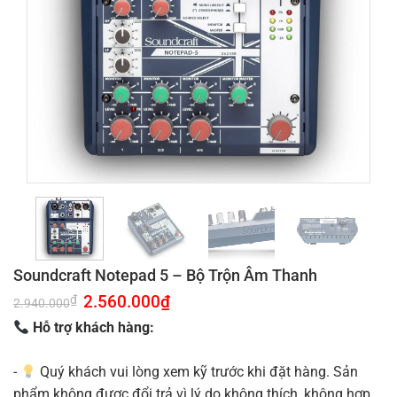
Soundcraft Notepad 5 – Bộ Trộn Âm Thanh
Giá
2.560.000
₫
Giá
₫
2.940.000
gốc
hiện
là:
tại
Hỗ trợ khách hàng:
2.940.000₫.
là:
2.560.000₫.
-
Quý khách vui lòng xem kỹ trước khi đặt hàng. Sản
phẩm không được đổi trả vì lý do không thích, không hợp.