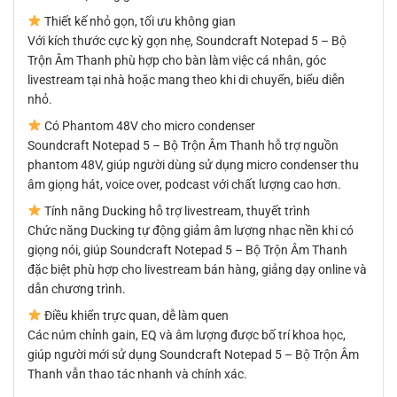
Thiết kế nhỏ gọn, tối ưu không gian
Với kích thước cực kỳ gọn nhẹ, Soundcraft Notepad 5 – Bộ
Trộn Âm Thanh phù hợp cho bàn làm việc cá nhân, góc
livestream tại nhà hoặc mang theo khi di chuyển, biểu diễn
nhỏ.
Có Phantom 48V cho micro condenser
Soundcraft Notepad 5 – Bộ Trộn Âm Thanh hỗ trợ nguồn
phantom 48V, giúp người dùng sử dụng micro condenser thu
âm giọng hát, voice over, podcast với chất lượng cao hơn.
Tính năng Ducking hỗ trợ livestream, thuyết trình
Chức năng Ducking tự động giảm âm lượng nhạc nền khi có
giọng nói, giúp Soundcraft Notepad 5 – Bộ Trộn Âm Thanh
đặc biệt phù hợp cho livestream bán hàng, giảng dạy online và
dẫn chương trình.
Điều khiển trực quan, dễ làm quen
Các núm chỉnh gain, EQ và âm lượng được bố trí khoa học,
giúp người mới sử dụng Soundcraft Notepad 5 – Bộ Trộn Âm
Thanh vẫn thao tác nhanh và chính xác.