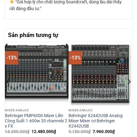
“Giá hợp lý cho chất lượng Soundcraft, dùng lâu dài thấy
rất đáng đầu tư.”
Sản phẩm tương tự
-13%
-13%
MIXER ANALOG
MIXER ANALOG
ộn
Behringer PMP6000 Mixer Liền
Behringer X2442USB Analog
Công Suất 1.600w 20 channels 2
Mixer Mixer cơ Behringer
x FX
X2442USB
Giá
Giá
Giá
Giá
14.350.000
₫
12.480.000
₫
9.150.000
₫
7.960.000
₫
n
gốc
hiện
gốc
hiện