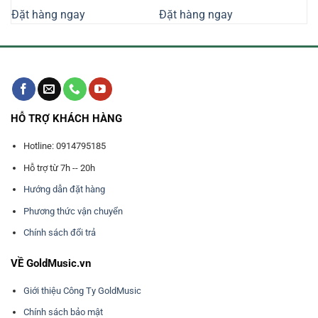
là:
tại
là:
tại
Đặt hàng ngay
Đặt hàng ngay
14.350.000₫.
là:
9.150.000₫.
là:
620.000₫.
12.480.000₫.
7.960.000₫
HỖ TRỢ KHÁCH HÀNG
Hotline: 0914795185
Hỗ trợ từ 7h -- 20h
Hướng dẫn đặt hàng
Phương thức vận chuyển
Chính sách đổi trả
VỀ GoldMusic.vn
Giới thiệu Công Ty GoldMusic
Chính sách bảo mật