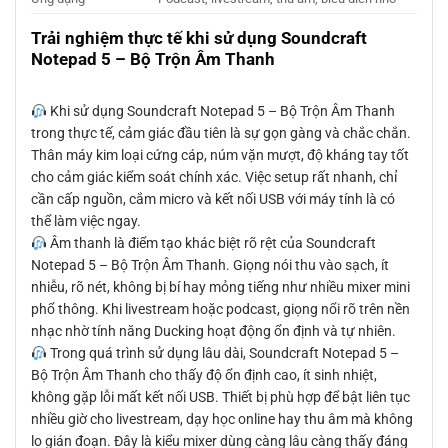
Trải nghiệm thực tế khi sử dụng Soundcraft
Notepad 5 – Bộ Trộn Âm Thanh
Khi sử dụng Soundcraft Notepad 5 – Bộ Trộn Âm Thanh
trong thực tế, cảm giác đầu tiên là sự gọn gàng và chắc chắn.
Thân máy kim loại cứng cáp, núm vặn mượt, độ kháng tay tốt
cho cảm giác kiểm soát chính xác. Việc setup rất nhanh, chỉ
cần cấp nguồn, cắm micro và kết nối USB với máy tính là có
thể làm việc ngay.
Âm thanh là điểm tạo khác biệt rõ rệt của Soundcraft
Notepad 5 – Bộ Trộn Âm Thanh. Giọng nói thu vào sạch, ít
nhiễu, rõ nét, không bị bí hay mỏng tiếng như nhiều mixer mini
phổ thông. Khi livestream hoặc podcast, giọng nổi rõ trên nền
nhạc nhờ tính năng Ducking hoạt động ổn định và tự nhiên.
Trong quá trình sử dụng lâu dài, Soundcraft Notepad 5 –
Bộ Trộn Âm Thanh cho thấy độ ổn định cao, ít sinh nhiệt,
không gặp lỗi mất kết nối USB. Thiết bị phù hợp để bật liên tục
nhiều giờ cho livestream, dạy học online hay thu âm mà không
lo gián đoạn. Đây là kiểu mixer dùng càng lâu càng thấy đáng