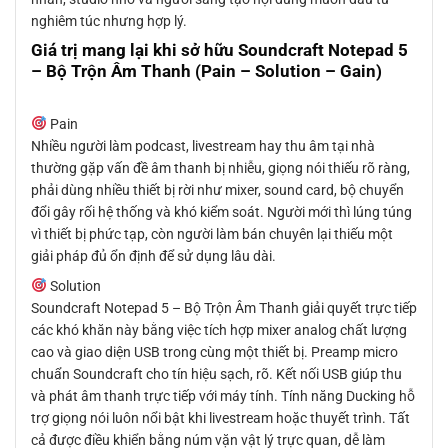
nghiêm túc nhưng hợp lý.
Giá trị mang lại khi sở hữu Soundcraft Notepad 5
– Bộ Trộn Âm Thanh (Pain – Solution – Gain)
Pain
Nhiều người làm podcast, livestream hay thu âm tại nhà
thường gặp vấn đề âm thanh bị nhiễu, giọng nói thiếu rõ ràng,
phải dùng nhiều thiết bị rời như mixer, sound card, bộ chuyển
đổi gây rối hệ thống và khó kiểm soát. Người mới thì lúng túng
vì thiết bị phức tạp, còn người làm bán chuyên lại thiếu một
giải pháp đủ ổn định để sử dụng lâu dài.
Solution
Soundcraft Notepad 5 – Bộ Trộn Âm Thanh giải quyết trực tiếp
các khó khăn này bằng việc tích hợp mixer analog chất lượng
cao và giao diện USB trong cùng một thiết bị. Preamp micro
chuẩn Soundcraft cho tín hiệu sạch, rõ. Kết nối USB giúp thu
và phát âm thanh trực tiếp với máy tính. Tính năng Ducking hỗ
trợ giọng nói luôn nổi bật khi livestream hoặc thuyết trình. Tất
cả được điều khiển bằng núm vặn vật lý trực quan, dễ làm