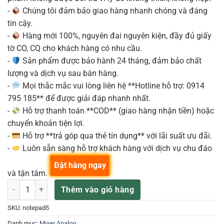
-
Chúng tôi đảm bảo giao hàng nhanh chóng và đáng
tin cậy.
-
Hàng mới 100%, nguyên đai nguyên kiện, đầy đủ giấy
tờ CO, CQ cho khách hàng có nhu cầu.
-
Sản phẩm được bảo hành 24 tháng, đảm bảo chất
lượng và dịch vụ sau bán hàng.
-
Mọi thắc mắc vui lòng liên hệ **Hotline hỗ trợ: 0914
795 185** để được giải đáp nhanh nhất.
-
Hỗ trợ thanh toán **COD** (giao hàng nhận tiền) hoặc
chuyển khoản tiện lợi.
-
Hỗ trợ **trả góp qua thẻ tín dụng** với lãi suất ưu đãi.
-
Luôn sẵn sàng hỗ trợ khách hàng với dịch vụ chu đáo
Đặt hàng ngay
và tận tâm.
Soundcraft Notepad 5 – Bộ Trộn Âm Thanh số lượng
Thêm vào giỏ hàng
SKU:
notepad5
Danh mục:
Mixer Analog