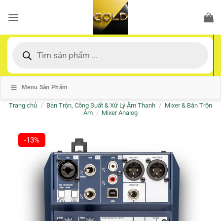
Bỏ
qua
nội
dung
Tìm
kiếm
sản
phẩm
Menu Sản Phẩm
Trang chủ
/
Bàn Trộn, Công Suất & Xử Lý Âm Thanh
/
Mixer & Bàn Trộn
Âm
/
Mixer Analog
-13%