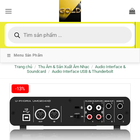
Bỏ
qua
nội
dung
Tìm
kiếm
sản
phẩm
Menu Sản Phẩm
Trang chủ
/
Thu Âm & Sản Xuất Âm Nhạc
/
Audio Interface &
Soundcard
/
Audio Interface USB & Thunderbolt
-13%