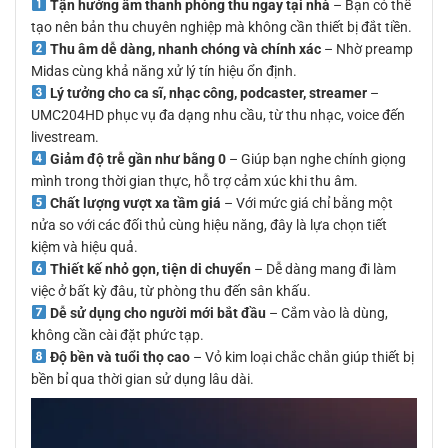
Tận hưởng âm thanh phòng thu ngay tại nhà
– Bạn có thể
tạo nên bản thu chuyên nghiệp mà không cần thiết bị đắt tiền.
Thu âm dễ dàng, nhanh chóng và chính xác
– Nhờ preamp
Midas cùng khả năng xử lý tín hiệu ổn định.
Lý tưởng cho ca sĩ, nhạc công, podcaster, streamer
–
UMC204HD phục vụ đa dạng nhu cầu, từ thu nhạc, voice đến
livestream.
Giảm độ trễ gần như bằng 0
– Giúp bạn nghe chính giọng
mình trong thời gian thực, hỗ trợ cảm xúc khi thu âm.
Chất lượng vượt xa tầm giá
– Với mức giá chỉ bằng một
nửa so với các đối thủ cùng hiệu năng, đây là lựa chọn tiết
kiệm và hiệu quả.
Thiết kế nhỏ gọn, tiện di chuyển
– Dễ dàng mang đi làm
việc ở bất kỳ đâu, từ phòng thu đến sân khấu.
Dễ sử dụng cho người mới bắt đầu
– Cắm vào là dùng,
không cần cài đặt phức tạp.
Độ bền và tuổi thọ cao
– Vỏ kim loại chắc chắn giúp thiết bị
bền bỉ qua thời gian sử dụng lâu dài.