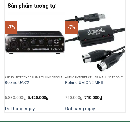
Sản phẩm tương tự
-7%
-7%
LT
AUDIO INTERFACE USB & THUNDERBOLT
AUDIO INTERFACE USB & THUNDERBOLT
r
Roland UA-22
Roland UM ONE MKII
Giá
Giá
Giá
Giá
5.830.000
₫
5.420.000
₫
760.000
₫
710.000
₫
gốc
hiện
gốc
hiện
là:
tại
là:
tại
Đặt hàng ngay
Đặt hàng ngay
5.830.000₫.
là:
760.000₫.
là:
000₫.
5.420.000₫.
710.000₫.