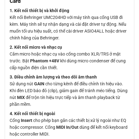
Card
1. Kết nối thiết bị và khởi động
Kết nối Behringer UMC204HD với máy tính qua cổng USB đi
kèm. Máy tính sẽ tự nhận dạng và cài đặt driver tự động. Nếu
muốn tối ưu hiệu suất, có thể cài driver ASIO4ALL hoặc driver
chính hãng của Behringer.
2. Kết nối micro và nhạc cụ
Cắm micro hoặc nhạc cụ vào cổng combo XLR/TRS ở mặt
trước. Bật
Phantom +48V
khi dùng micro condenser để cung
cấp nguồn điện cần thiết.
3. Điều chỉnh âm lượng và theo dõi âm thanh
Sử dụng nút
GAIN
cho từng kênh để điều chỉnh tín hiệu vào.
Khi đèn LED báo đỏ (clip), giảm gain để tránh méo tiếng. Dùng
nút
MIX
để trộn tín hiệu trực tiếp và âm thanh playback từ
phần mềm.
4. Kết nối thiết bị ngoài
Cổng
Insert
cho phép bạn gắn các thiết bị xử lý ngoài như EQ
hoặc compressor. Cổng
MIDI In/Out
dùng để kết nối keyboard
hoặc controller MIDI.