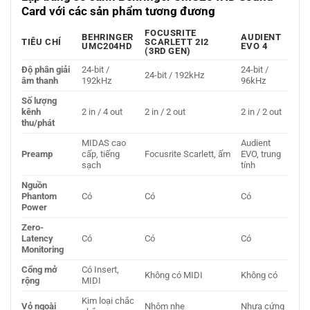
Card với các sản phẩm tương đương
FOCUSRITE
BEHRINGER
AUDIENT
TIÊU CHÍ
SCARLETT 2I2
UMC204HD
EVO 4
(3RD GEN)
Độ phân giải
24-bit /
24-bit /
24-bit / 192kHz
âm thanh
192kHz
96kHz
Số lượng
kênh
2 in / 4 out
2 in / 2 out
2 in / 2 out
thu/phát
MIDAS cao
Audient
Preamp
cấp, tiếng
Focusrite Scarlett, ấm
EVO, trung
sạch
tính
Nguồn
Phantom
Có
Có
Có
Power
Zero-
Latency
Có
Có
Có
Monitoring
Cổng mở
Có Insert,
Không có MIDI
Không có
rộng
MIDI
Kim loại chắc
Vỏ ngoài
Nhôm nhẹ
Nhựa cứng