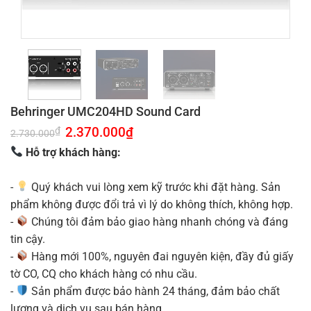
Behringer UMC204HD Sound Card
Giá
2.370.000
₫
Giá
₫
2.730.000
gốc
hiện
là:
tại
Hỗ trợ khách hàng:
2.730.000₫.
là:
2.370.000₫.
-
Quý khách vui lòng xem kỹ trước khi đặt hàng. Sản
phẩm không được đổi trả vì lý do không thích, không hợp.
-
Chúng tôi đảm bảo giao hàng nhanh chóng và đáng
tin cậy.
-
Hàng mới 100%, nguyên đai nguyên kiện, đầy đủ giấy
tờ CO, CQ cho khách hàng có nhu cầu.
-
Sản phẩm được bảo hành 24 tháng, đảm bảo chất
lượng và dịch vụ sau bán hàng.