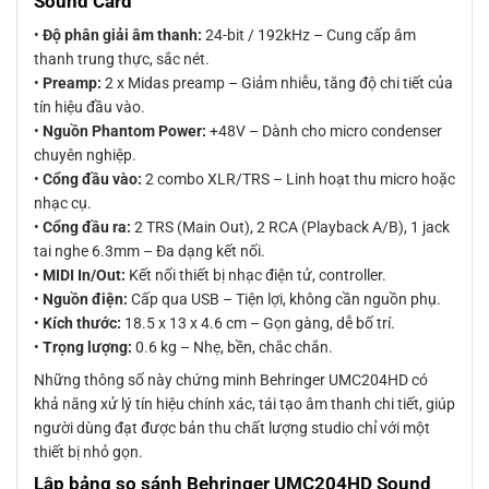
Sound Card
•
Độ phân giải âm thanh:
24-bit / 192kHz – Cung cấp âm
thanh trung thực, sắc nét.
•
Preamp:
2 x Midas preamp – Giảm nhiễu, tăng độ chi tiết của
tín hiệu đầu vào.
•
Nguồn Phantom Power:
+48V – Dành cho micro condenser
chuyên nghiệp.
•
Cổng đầu vào:
2 combo XLR/TRS – Linh hoạt thu micro hoặc
nhạc cụ.
•
Cổng đầu ra:
2 TRS (Main Out), 2 RCA (Playback A/B), 1 jack
tai nghe 6.3mm – Đa dạng kết nối.
•
MIDI In/Out:
Kết nối thiết bị nhạc điện tử, controller.
•
Nguồn điện:
Cấp qua USB – Tiện lợi, không cần nguồn phụ.
•
Kích thước:
18.5 x 13 x 4.6 cm – Gọn gàng, dễ bố trí.
•
Trọng lượng:
0.6 kg – Nhẹ, bền, chắc chắn.
Những thông số này chứng minh Behringer UMC204HD có
khả năng xử lý tín hiệu chính xác, tái tạo âm thanh chi tiết, giúp
người dùng đạt được bản thu chất lượng studio chỉ với một
thiết bị nhỏ gọn.
Lập bảng so sánh Behringer UMC204HD Sound