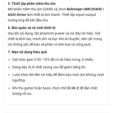
5. Thiết lập phần mềm thu âm
Mở phần mềm thu âm (DAW) và chọn
Behringer UMC204HD /
ASIO Driver
làm thiết bị âm thanh. Thiết lập input/output
tương ứng để bắt đầu thu.
6. Bảo quản và vệ sinh thiết bị
Sau khi sử dụng, tắt phantom power và rút dây tín hiệu. Giữ
thiết bị khô ráo, tránh ẩm và bụi. Khi di chuyển, nên cất trong
túi chống sốc để bảo vệ phần vỏ kim loại và cổng jack.
7. Mẹo sử dụng hiệu quả
Giữ mức gain ở 50–70% để có tín hiệu trong, ít nhiễu.
Dùng dây XLR chất lượng cao để giảm tiếng ồn.
Luôn theo dõi đèn tín hiệu để đảm bảo mức âm không vượt
ngưỡng.
Khi thu guitar hoặc bass, chọn chế độ
Hi-Z
để đạt chất
lượng tối ưu.