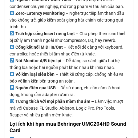
condenser chuyên nghiệp, mở rộng phạm vi thu âm của bạn.
Zero-Latency Monitoring
– Nghe trực tiếp âm thanh đầu
vào không trễ, giúp kiểm soát giọng hát chính xác trong quá
trình thu.
Tích hợp cổng Insert riêng biệt
– Cho phép thêm các thiết
bị xử lý âm thanh ngoài như compressor, EQ, hay reverb.
Cổng kết nối MIDI In/Out
– Kết nối dễ dàng với keyboard,
controller, hoặc thiết bị âm nhạc điện tử khác.
Nút Monitor A/B tiện lợi
– Dễ dàng so sánh giữa hai hệ
thống loa hoặc hai nguồn phát khác nhau khi mix nhạc.
Vỏ kim loại siêu bền
– Thiết kế cứng cáp, chống nhiễu và
bảo vệ linh kiện bên trong an toàn.
Nguồn điện qua USB
– Dễ sử dụng, chỉ cần cắm là hoạt
động, không cần adapter rườm rà.
Tương thích với mọi phần mềm thu âm
– Làm việc mượt
mà với Cubase, FL Studio, Ableton, Logic Pro, Pro Tools,
Reaper và nhiều phần mềm khác.
Lợi ích khi bạn mua Behringer UMC204HD Sound
Card