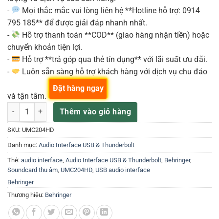
-
Mọi thắc mắc vui lòng liên hệ **Hotline hỗ trợ: 0914
795 185** để được giải đáp nhanh nhất.
-
Hỗ trợ thanh toán **COD** (giao hàng nhận tiền) hoặc
chuyển khoản tiện lợi.
-
Hỗ trợ **trả góp qua thẻ tín dụng** với lãi suất ưu đãi.
-
Luôn sẵn sàng hỗ trợ khách hàng với dịch vụ chu đáo
Đặt hàng ngay
và tận tâm.
Behringer UMC204HD Sound Card số lượng
Thêm vào giỏ hàng
SKU:
UMC204HD
Danh mục:
Audio Interface USB & Thunderbolt
Thẻ:
audio interface
,
Audio Interface USB & Thunderbolt
,
Behringer
,
Soundcard thu âm
,
UMC204HD
,
USB audio interface
Behringer
Thương hiệu:
Behringer