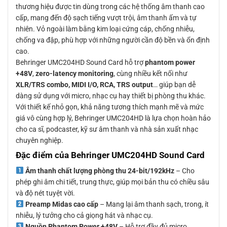
thương hiệu được tin dùng trong các hệ thống âm thanh cao
cấp, mang đến độ sạch tiếng vượt trội, âm thanh ấm và tự
nhiên. Vỏ ngoài làm bằng kim loại cứng cáp, chống nhiễu,
chống va đập, phù hợp với những người cần độ bền và ổn định
cao.
Behringer UMC204HD Sound Card hỗ trợ
phantom power
+48V
,
zero-latency monitoring
, cùng nhiều kết nối như
XLR/TRS combo, MIDI I/O, RCA, TRS output
… giúp bạn dễ
dàng sử dụng với micro, nhạc cụ hay thiết bị phòng thu khác.
Với thiết kế nhỏ gọn, khả năng tương thích mạnh mẽ và mức
giá vô cùng hợp lý, Behringer UMC204HD là lựa chọn hoàn hảo
cho ca sĩ, podcaster, kỹ sư âm thanh và nhà sản xuất nhạc
chuyên nghiệp.
Đặc điểm của Behringer UMC204HD Sound Card
Âm thanh chất lượng phòng thu 24-bit/192kHz
– Cho
phép ghi âm chi tiết, trung thực, giúp mọi bản thu có chiều sâu
và độ nét tuyệt vời.
Preamp Midas cao cấp
– Mang lại âm thanh sạch, trong, ít
nhiễu, lý tưởng cho cả giọng hát và nhạc cụ.
Nguồn Phantom Power +48V
– Hỗ trợ đầy đủ micro