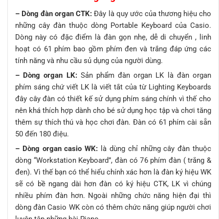
– Dòng đàn organ CTK:
Đây là quy ước của thương hiệu cho
những cây đàn thuộc dòng Portable Keyboard của Casio.
Dòng này có đặc điểm là đàn gọn nhẹ, dễ di chuyển , linh
hoạt có 61 phím bao gồm phím đen và trắng đáp ứng các
tính năng và nhu cầu sủ dụng của người dùng.
– Dòng organ LK:
Sản phẩm đàn organ LK là đàn organ
phím sáng chứ viết LK là viết tắt của từ Lighting Keyboards
đây cây đàn có thiết kế sử dụng phím sáng chính vì thế cho
nên khá thích hợp dành cho bé sử dụng học tập và chơi tăng
thêm sự thích thú và học chơi đàn. Đàn có 61 phím cài sẵn
50 đến 180 điệu.
– Dòng organ casio WK:
là dùng chỉ những cây đàn thuộc
dòng “Workstation Keyboard”, đàn có 76 phím đàn ( trắng &
đen). Vì thế bạn có thể hiểu chính xác hơn là đàn ký hiệu WK
sẽ có bề ngang dài hơn đàn có ký hiệu CTK, LK vì chúng
nhiều phím đàn hơn. Ngoài những chức năng hiện đại thì
dòng đàn Casio WK còn có thêm chức năng giúp người chơi