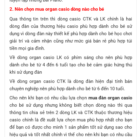
luyện tập những bài Piano.
2. Nên chọn mua organ casio dòng nào cho bé
Qua thông tin trên thì dòng casio CTK và LK chính là hai
dòng đàn của thương hiệu casio phù hợp dành cho bé sử
dụng vì dòng đàn này thiết kế phù hợp dành cho bé học chơi
giải trí và cảm nhận cũng như mức giá bán rẻ phù hợp túi
tiền mọi gia đình.
Về dòng organ casio LK có phím sáng cho nên phù hợp
dành cho bé từ 4 đến 6 tuổi tạo cho bé cảm giác hứng thú
khi sử dụng đàn
Về dòng organ casio CTK là dòng đàn hiện đại tính bán
chuyên nghiệp nên phù hợp dành cho bé từ 6 đến 10 tuổi.
Cho nên khi bạn có nhu cầu lựa chọn
mua đàn organ casio
cho bé sử dụng nhưng không biết chọn dòng nào thì qua
thông tin chia sẻ trên 2 dòng LK và CTK thuộc thương hiệu
casio chính là đề xuất lựa chọn mua phù hợp nhất cho bạn
để bạn có được cho mình 1 sản phẩm tốt sử dụng sao cho
hiệu quả và tốt nhất chính vì thế cho nên khi bạn có nhu cầu