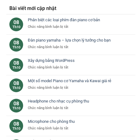
Bài viết mới cập nhật
Phân biệt các loại phím đàn piano cơ bản
08
ở
Chức năng bình luận bị tắt
Th10
Phân
biệt
Đàn piano yamaha – lựa chọn lý tưởng cho bạn
08
các
ở
Chức năng bình luận bị tắt
Th10
loại
Đàn
phím
piano
đàn
Xây dựng bằng WordPress
08
yamaha
piano
ở
Chức năng bình luận bị tắt
Th10
–
cơ
Xây
lựa
bản
dựng
chọn
Một số model Piano cơ Yamaha và Kawai giá rẻ
08
bằng
lý
ở
Chức năng bình luận bị tắt
Th10
WordPress
tưởng
Một
cho
số
bạn
Headphone cho nhạc cụ phòng thu
08
model
ở
Chức năng bình luận bị tắt
Th10
Piano
Headphone
cơ
cho
Yamaha
Microphone cho phòng thu
08
nhạc
và
ở
Chức năng bình luận bị tắt
Th10
cụ
Kawai
Microphone
phòng
giá
cho
thu