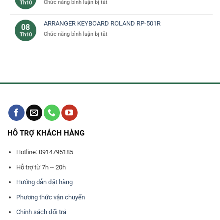
ở
Chức năng bình luận bị tắt
Th10
thu
Trống
điện
ARRANGER KEYBOARD ROLAND RP-501R
08
tử
ở
Chức năng bình luận bị tắt
Th10
dùng
ARRANGER
làm
KEYBOARD
nhạc
ROLAND
RP-
501R
HỖ TRỢ KHÁCH HÀNG
Hotline: 0914795185
Hỗ trợ từ 7h -- 20h
Hướng dẫn đặt hàng
Phương thức vận chuyển
Chính sách đổi trả