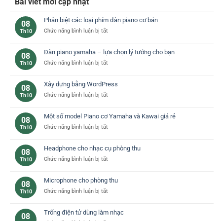
Bài viết mới cập nhật
Phân biệt các loại phím đàn piano cơ bản
08
ở
Chức năng bình luận bị tắt
Th10
Phân
biệt
Đàn piano yamaha – lựa chọn lý tưởng cho bạn
08
các
ở
Chức năng bình luận bị tắt
Th10
loại
Đàn
phím
piano
đàn
Xây dựng bằng WordPress
08
yamaha
piano
ở
Chức năng bình luận bị tắt
Th10
–
cơ
Xây
lựa
bản
dựng
chọn
Một số model Piano cơ Yamaha và Kawai giá rẻ
08
bằng
lý
ở
Chức năng bình luận bị tắt
Th10
WordPress
tưởng
Một
cho
số
bạn
Headphone cho nhạc cụ phòng thu
08
model
ở
Chức năng bình luận bị tắt
Th10
Piano
Headphone
cơ
cho
Yamaha
Microphone cho phòng thu
08
nhạc
và
ở
Chức năng bình luận bị tắt
Th10
cụ
Kawai
Microphone
phòng
giá
cho
thu
rẻ
Trống điện tử dùng làm nhạc
08
phòng