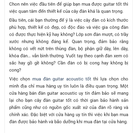
Chon nên việc đầu tiên để giúp bạn mua được guitar tốt thì
việc quan tâm đến thiết kế của cây đàn khá là quan trọng.
Đầu tiên, cái bạn thường đế ý là việc cây đàn có kích thước
phù hợp, thiết kế có đẹp, có độc đáo và việc gia công đàn
có được thực hiện kỹ hay không? Lớp sơn đàn mượt, có trầy
xước nhưng không đáng kể. Quan trọng, đảm bảo rằng
không có vết nứt trên thùng đàn, bộ phận giữ dây, lên dây,
khóa đàn… vẫn bình thường. Vuốt tay theo cạnh đàn xem có
sắc hay gồ gề không? Cần đàn có bị cong hay không bị
cong?
Việc chọn
mua đàn guitar acoustic tốt
thì lựa chọn cho
mình địa chỉ mua hàng uy tín luôn là điều quan trọng. Một
cửa hàng bán đàn guitar acoustic uy tín đảm bảo sẽ mang
lại cho bạn cây đàn guitar tốt có thời gian bảo hành sản
phẩm cũng như có nguồn gốc xuất xứ của đàn rõ ràng và
chính xác. Đặc biệt với cửa hàng uy tín thì việc khi bạn mua
đàn được bảo hành và bão dưỡng khi mua đàn tại cửa hàng.