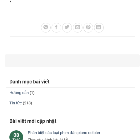
.
Danh mục bài viết
Hướng dẫn
(1)
Tin tức
(218)
Bài viết mới cập nhật
Phân biệt các loại phím đàn piano cơ bản
08
ở
Chức năng bình luận bị tắt
Th10