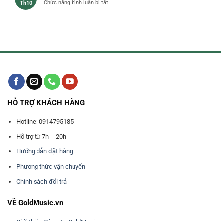
ở
Chức năng bình luận bị tắt
Th10
dùng
ARRANGER
làm
KEYBOARD
nhạc
ROLAND
RP-
501R
HỖ TRỢ KHÁCH HÀNG
Hotline: 0914795185
Hỗ trợ từ 7h -- 20h
Hướng dẫn đặt hàng
Phương thức vận chuyển
Chính sách đổi trả
VỀ GoldMusic.vn