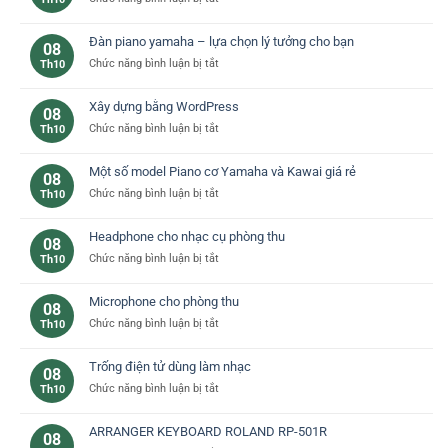
Phân
biệt
Đàn piano yamaha – lựa chọn lý tưởng cho bạn
08
các
ở
Chức năng bình luận bị tắt
Th10
loại
Đàn
phím
piano
đàn
Xây dựng bằng WordPress
08
yamaha
piano
ở
Chức năng bình luận bị tắt
Th10
–
cơ
Xây
lựa
bản
dựng
chọn
Một số model Piano cơ Yamaha và Kawai giá rẻ
08
bằng
lý
ở
Chức năng bình luận bị tắt
Th10
WordPress
tưởng
Một
cho
số
bạn
Headphone cho nhạc cụ phòng thu
08
model
ở
Chức năng bình luận bị tắt
Th10
Piano
Headphone
cơ
cho
Yamaha
Microphone cho phòng thu
08
nhạc
và
ở
Chức năng bình luận bị tắt
Th10
cụ
Kawai
Microphone
phòng
giá
cho
thu
rẻ
Trống điện tử dùng làm nhạc
08
phòng
ở
Chức năng bình luận bị tắt
Th10
thu
Trống
điện
ARRANGER KEYBOARD ROLAND RP-501R
08
tử