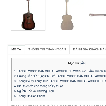
MÔ TẢ
THÔNG TIN THANH TOÁN
ĐÁNH GIÁ KHÁCH HÀ
Mục Lục
[
Ẩn
]
1.
TANGLEWOOD ĐÀN GUITAR ACOUSTIC TWCR-D-V – Âm Thanh Tuyệt
2.
Hướng Dẫn Sử Dụng Chi Tiết TANGLEWOOD ĐÀN GUITAR ACOUS
3.
Thông Số Kỹ Thuật Của TANGLEWOOD ĐÀN GUITAR ACOUSTIC T
4.
Giải thích về các thông số kỹ thuật:
5.
Nguồn Gốc và Thương Hiệu
6.
Thông Tin Sản Phẩm