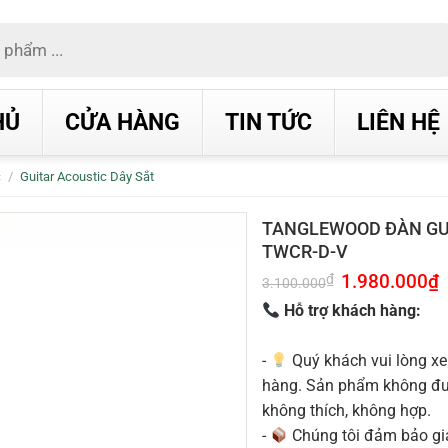
HỦ
CỬA HÀNG
TIN TỨC
LIÊN HỆ
c
/
Guitar Acoustic Dây Sắt
TANGLEWOOD ĐÀN GU
TWCR-D-V
Giá
1.980.000
₫
G
₫
3.100.000
gốc
h
là:
t
Hỗ trợ khách hàng:
3.100.000₫.
l
1
-
Quý khách vui lòng xe
hàng. Sản phẩm không được
không thích, không hợp.
-
Chúng tôi đảm bảo g