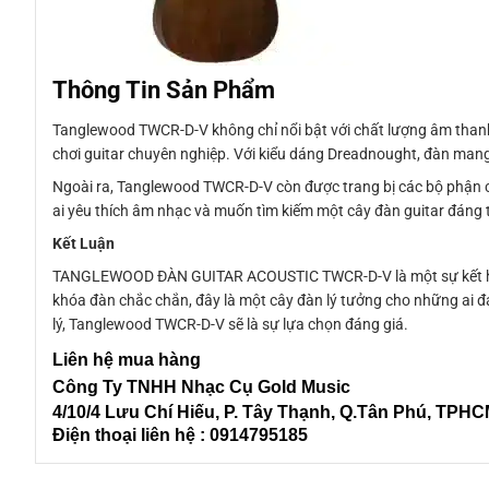
Thông Tin Sản Phẩm
Tanglewood TWCR-D-V không chỉ nổi bật với chất lượng âm thanh
chơi guitar chuyên nghiệp. Với kiểu dáng Dreadnought, đàn mang 
Ngoài ra, Tanglewood TWCR-D-V còn được trang bị các bộ phận ch
ai yêu thích âm nhạc và muốn tìm kiếm một cây đàn guitar đáng t
Kết Luận
TANGLEWOOD ĐÀN GUITAR ACOUSTIC TWCR-D-V là một sự kết hợp hoà
khóa đàn chắc chắn, đây là một cây đàn lý tưởng cho những ai đ
lý, Tanglewood TWCR-D-V sẽ là sự lựa chọn đáng giá.
Liên
hệ mua hàng
Công Ty TNHH Nhạc Cụ Gold Music
4/10/4 L
ưu Chí Hiếu, P. Tây Thạnh
, Q.Tân Phú, TPH
Điện thoại liên hệ : 0914795185