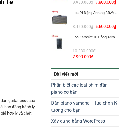
h Tế
8.800.000₫.
Giá
Giá
7.800.000
₫
9.980.000
₫
gốc
hiện
Loa Di Động Arirang BRAVO 8 800W Có Micro
là:
tại
9.980.000₫.
là:
7.800
Giá
Giá
6.600.000
₫
8.450.000
₫
gốc
hiện
Loa Karaoke Di Động Arirang EDGE-X Model I
là:
tại
8.450.000₫.
là:
6.600
10.230.000
₫
Giá
Giá
7.990.000
₫
gốc
hiện
là:
tại
Bài viết mới
10.230.000₫.
là:
7.990.000₫.
Phân biệt các loại phím đàn
piano cơ bản
àn guitar acoustic
Đàn piano yamaha – lựa chọn lý
ười bạn đồng hành lý
tưởng cho bạn
giá hợp lý và chất
Xây dựng bằng WordPress