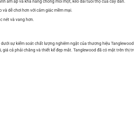
 ấm áp và khả năng chống mối mọt, kéo dài tuổi thọ của cây đàn.
o và dễ chơi hơn với cảm giác mềm mại.
c nét và vang hơn.
 dưới sự kiểm soát chất lượng nghiêm ngặt của thương hiệu Tanglewood
rội, giá cả phải chăng và thiết kế đẹp mắt. Tanglewood đã có mặt trên thị