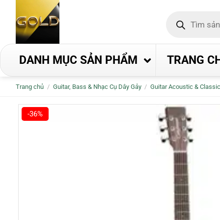
Bỏ
Tìm
qua
kiếm
nội
sản
phẩm
dung
DANH MỤC SẢN PHẨM
TRANG C
Trang chủ
/
Guitar, Bass & Nhạc Cụ Dây Gảy
/
Guitar Acoustic & Classi
-36%