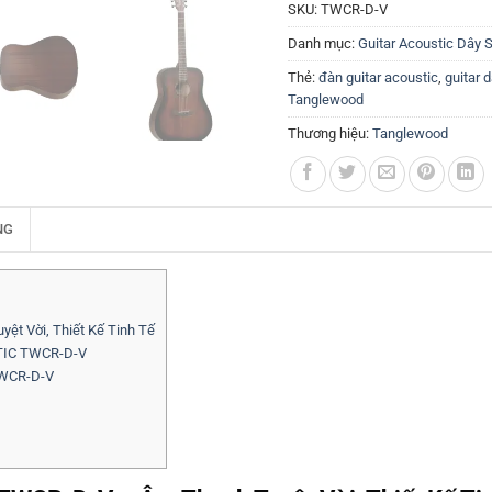
SKU:
TWCR-D-V
Danh mục:
Guitar Acoustic Dây 
Thẻ:
đàn guitar acoustic
,
guitar 
Tanglewood
Thương hiệu:
Tanglewood
NG
 Vời, Thiết Kế Tinh Tế
TIC TWCR-D-V
WCR-D-V