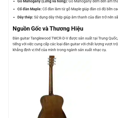
Gỗ Mahogany (Lưng và hông):
Gỗ Mahogany đem đến âm thanh
Cổ đàn Maple:
Cổ đàn làm từ gỗ Maple giúp đàn có độ bền ca
Dây thép:
Sử dụng dây thép giúp âm thanh của đàn trở nên sắ
Nguồn Gốc và Thương Hiệu
Đàn guitar Tanglewood TWCR-D-V được sản xuất tại Trung Quốc,
tiếng với việc cung cấp các loại đàn guitar với chất lượng vượt t
khẳng định vị thế của mình trong ngành sản xuất nhạc cụ.