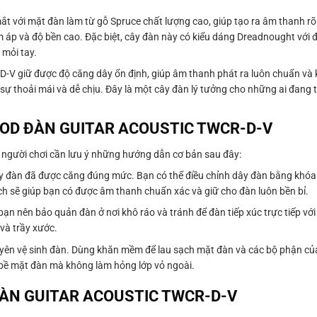
ắt với mặt đàn làm từ gỗ Spruce chất lượng cao, giúp tạo ra âm thanh r
p và độ bền cao. Đặc biệt, cây đàn này có kiểu dáng Dreadnought với đ
mỏi tay.
-V giữ được độ căng dây ổn định, giúp âm thanh phát ra luôn chuẩn và k
t sự thoải mái và dễ chịu. Đây là một cây đàn lý tưởng cho những ai đan
WOOD ĐÀN GUITAR ACOUSTIC TWCR-D-V
 người chơi cần lưu ý những hướng dẫn cơ bản sau đây:
ây đàn đã được căng đúng mức. Bạn có thể điều chỉnh dây đàn bằng khóa
ch sẽ giúp bạn có được âm thanh chuẩn xác và giữ cho đàn luôn bền bỉ.
 bạn nên bảo quản đàn ở nơi khô ráo và tránh để đàn tiếp xúc trực tiếp vớ
và trầy xước.
uyên vệ sinh đàn. Dùng khăn mềm để lau sạch mặt đàn và các bộ phận củ
bề mặt đàn mà không làm hỏng lớp vỏ ngoài.
ĐÀN GUITAR ACOUSTIC TWCR-D-V