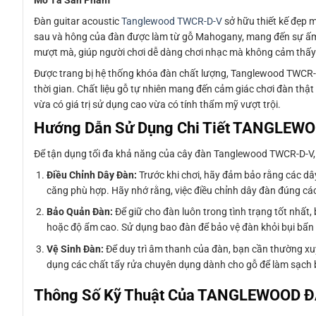
Đàn guitar acoustic
Tanglewood TWCR-D-V
sở hữu thiết kế đẹp m
sau và hông của đàn được làm từ gỗ Mahogany, mang đến sự ấm á
mượt mà, giúp người chơi dễ dàng chơi nhạc mà không cảm thấy 
Được trang bị hệ thống khóa đàn chất lượng, Tanglewood TWCR-D
thời gian. Chất liệu gỗ tự nhiên mang đến cảm giác chơi đàn thậ
vừa có giá trị sử dụng cao vừa có tính thẩm mỹ vượt trội.
Hướng Dẫn Sử Dụng Chi Tiết TANGLE
Để tận dụng tối đa khả năng của cây đàn Tanglewood TWCR-D-V,
Điều Chỉnh Dây Đàn:
Trước khi chơi, hãy đảm bảo rằng các d
căng phù hợp. Hãy nhớ rằng, việc điều chỉnh dây đàn đúng cá
Bảo Quản Đàn:
Để giữ cho đàn luôn trong tình trạng tốt nhất,
hoặc độ ẩm cao. Sử dụng bao đàn để bảo vệ đàn khỏi bụi bẩn 
Vệ Sinh Đàn:
Để duy trì âm thanh của đàn, bạn cần thường x
dụng các chất tẩy rửa chuyên dụng dành cho gỗ để làm sạch 
Thông Số Kỹ Thuật Của TANGLEWOOD 