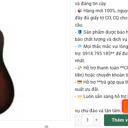
và đáng tin cậy.
-
Hàng mới 100%, nguyê
đầy đủ giấy tờ CO, CQ ch
cầu.
-
Sản phẩm được bảo h
bảo chất lượng và dịch vụ
-
Mọi thắc mắc vui lòng 
trợ: 0914 795 185** để đ
nhất.
-
Hỗ trợ thanh toán **
tiền) hoặc chuyển khoản ti
-
Hỗ trợ **trả góp qua th
suất ưu đãi.
-
Luôn sẵn sàng hỗ trợ 
vụ chu đáo và tận tâm.
TANGLEWOOD ĐÀN GUITAR A
Thêm v