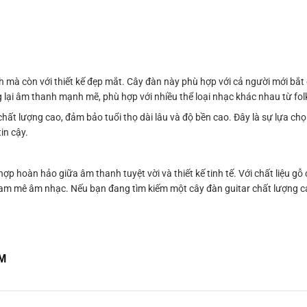
 mà còn với thiết kế đẹp mắt. Cây đàn này phù hợp với cả người mới bắ
lại âm thanh mạnh mẽ, phù hợp với nhiều thể loại nhạc khác nhau từ folk
ất lượng cao, đảm bảo tuổi thọ dài lâu và độ bền cao. Đây là sự lựa chọ
in cậy.
n hảo giữa âm thanh tuyệt vời và thiết kế tinh tế. Với chất liệu gỗ 
am mê âm nhạc. Nếu bạn đang tìm kiếm một cây đàn guitar chất lượng ca
CM