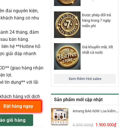
n đai nguyên kiện,
Được phép đổi trả
o khách hàng có nhu
hàng trong 7 ngày
miễn phí
ành 24 tháng, đảm
 sau bán hàng.
liên hệ **Hotline hỗ
Giá khuyến mãi, tốt
nhất cả nước
ược giải đáp nhanh
COD** (giao hàng nhận
ện lợi.
Xem thêm Hot sales
ẻ tín dụng** với lãi
khách hàng với dịch
Sản phẩm mới cập nhật
Đặt hàng ngay
Arirang BA6 60W Loa kiểm âm Bluetooth 5.3
COUSTIC TWCR-D-V số lượng
ào giỏ hàng
Giá
Giá
1.900.000
₫
3.390.000
₫