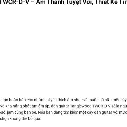
R-D-V – Âm Thanh Tuyệt Vời, Thiết Kế Tin
 hoàn hảo cho những ai yêu thích âm nhạc và muốn sở hữu một cây đ
 cao và khả năng phát âm ấm áp, đàn guitar Tanglewood TWCR-D-V sẽ là ng
 buổi jam cùng bạn bè. Nếu bạn đang tìm kiếm một cây đàn guitar với mức 
 chọn không thể bỏ qua.