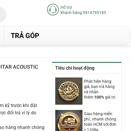
Hỗ trợ
khách hàng 0914795185
TRẢ GÓP
ITAR ACOUSTIC
Tiêu chí hoạt động
iá
Phát hiện hàng
iện
giả, bạn trả hàng
ại
và nhận
à:
thêm
100%
giá trị.
.980.000₫.
m kỹ trước khi đặt
 đổi trả vì lý do
Giao hàng miễn
phí , nhanh chóng
toàn HCM với đơn
iao hàng nhanh chóng
> 1 triệu