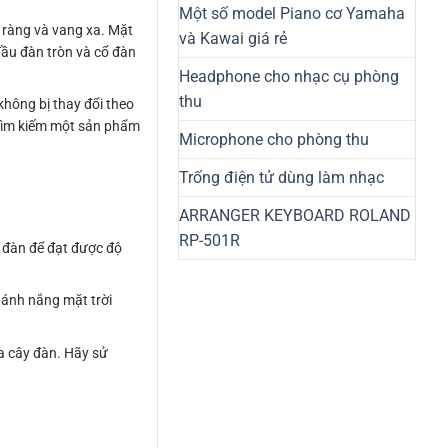
Một số model Piano cơ Yamaha
õ ràng và vang xa. Mặt
và Kawai giá rẻ
ầu đàn tròn và cổ đàn
Headphone cho nhạc cụ phòng
thu
hông bị thay đổi theo
g tìm kiếm một sản phẩm
Microphone cho phòng thu
Trống điện tử dùng làm nhạc
ARRANGER KEYBOARD ROLAND
RP-501R
 đàn để đạt được độ
i ánh nắng mặt trời
a cây đàn. Hãy sử