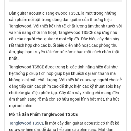
Đàn guitar acoustic Tanglewood TS5CE là một trong những
sản phẩm nổi bật trong dòng đàn guitar của thương hiệu
Tanglewood. Với thiết kế tinh tế, chất lượng âm thanh tuyệt vời
và khả năng chơi linh hoạt, Tanglewood TS5CE đáp ứng nhu
cầu của người chơi guitar ở mọi cấp độ. Đặc biệt, cây đàn này
rất thích hợp cho các buổi biểu diễn nhỏ hoặc các phòng thu
âm, giúp bạn truyền tải cảm xúc âm nhạc một cách chân thật
nhất.
Tanglewood TS5CE được trang bị các tính năng hiện đại như
hệ thống pickup tích hợp giúp bạn khuếch đại âm thanh mà
không lo bị mất chất lượng. Với thiết kế cutaway, người chơi dễ
dàng tiếp cận các phím cao để thực hiện các kỹ thuật solo hay
chơi các giai điệu phức tạp. Cây đàn này không chỉ mang đến
âm thanh sáng rõ mà còn sở hữu ngoại hình bắt mắt, thu hút
mọi ánh nhìn.
Mô Tả Sản Phẩm Tanglewood TS5CE
Tanglewood TS5CE
là một cây đàn guitar acoustic có thiết kế
cutaway hiện đại, dễ dàng tiếp cận các phím cao. Mặt đàn