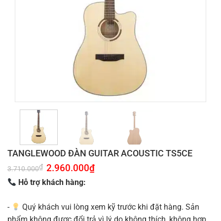
TANGLEWOOD ĐÀN GUITAR ACOUSTIC TS5CE
Giá
2.960.000
₫
Giá
₫
3.710.000
gốc
hiện
là:
tại
Hỗ trợ khách hàng:
3.710.000₫.
là:
2.960.000₫.
-
Quý khách vui lòng xem kỹ trước khi đặt hàng. Sản
phẩm không được đổi trả vì lý do không thích, không hợp.