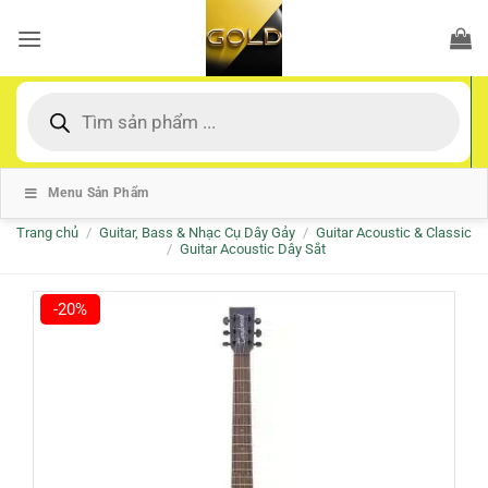
Bỏ
qua
nội
dung
Tìm
kiếm
sản
phẩm
Menu Sản Phẩm
Trang chủ
/
Guitar, Bass & Nhạc Cụ Dây Gảy
/
Guitar Acoustic & Classic
/
Guitar Acoustic Dây Sắt
-20%