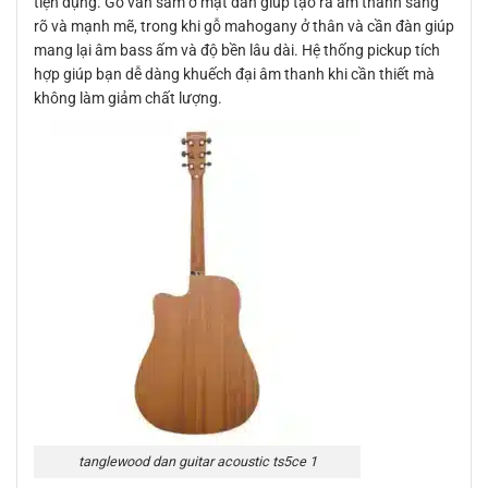
tiện dụng. Gỗ vân sam ở mặt đàn giúp tạo ra âm thanh sáng
rõ và mạnh mẽ, trong khi gỗ mahogany ở thân và cần đàn giúp
mang lại âm bass ấm và độ bền lâu dài. Hệ thống pickup tích
hợp giúp bạn dễ dàng khuếch đại âm thanh khi cần thiết mà
không làm giảm chất lượng.
tanglewood dan guitar acoustic ts5ce 1