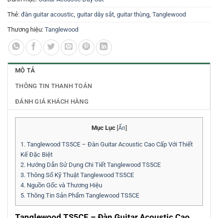
Thẻ:
đàn guitar acoustic
,
guitar dây sắt
,
guitar thùng
,
Tanglewood
Thương hiệu:
Tanglewood
MÔ TẢ
THÔNG TIN THANH TOÁN
ĐÁNH GIÁ KHÁCH HÀNG
Mục Lục
[
Ẩn
]
1.
Tanglewood TS5CE – Đàn Guitar Acoustic Cao Cấp Với Thiết
Kế Đặc Biệt
2.
Hướng Dẫn Sử Dụng Chi Tiết Tanglewood TS5CE
3.
Thông Số Kỹ Thuật Tanglewood TS5CE
4.
Nguồn Gốc và Thương Hiệu
5.
Thông Tin Sản Phẩm Tanglewood TS5CE
Tanglewood TS5CE – Đàn Guitar Acoustic Cao