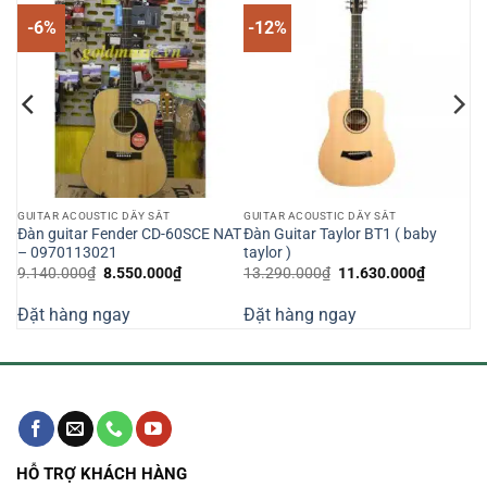
-6%
-12%
GUITAR ACOUSTIC DÂY SẮT
GUITAR ACOUSTIC DÂY SẮT
Đàn guitar Fender CD-60SCE NAT
Đàn Guitar Taylor BT1 ( baby
– 0970113021
taylor )
Giá
Giá
Giá
Giá
9.140.000
₫
8.550.000
₫
13.290.000
₫
11.630.000
₫
gốc
hiện
gốc
hiện
là:
tại
là:
tại
Đặt hàng ngay
Đặt hàng ngay
9.140.000₫.
là:
13.290.000₫.
là:
000₫.
8.550.000₫.
11.630.0
HỖ TRỢ KHÁCH HÀNG