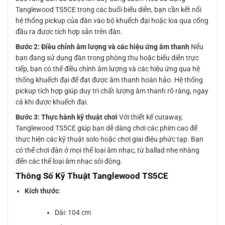
Tanglewood TS5CE trong các buổi biểu diễn, bạn cần kết nối
hệ thống pickup của đàn vào bộ khuếch đại hoặc loa qua cổng
đầu ra được tích hợp sẵn trên đàn.
Bước 2: Điều chỉnh âm lượng và các hiệu ứng âm thanh
Nếu
bạn đang sử dụng đàn trong phòng thu hoặc biểu diễn trực
tiếp, bạn có thể điều chỉnh âm lượng và các hiệu ứng qua hệ
thống khuếch đại để đạt được âm thanh hoàn hảo. Hệ thống
pickup tích hợp giúp duy trì chất lượng âm thanh rõ ràng, ngay
cả khi được khuếch đại.
Bước 3: Thực hành kỹ thuật chơi
Với thiết kế cutaway,
Tanglewood TS5CE giúp bạn dễ dàng chơi các phím cao để
thực hiện các kỹ thuật solo hoặc chơi giai điệu phức tạp. Bạn
có thể chơi đàn ở mọi thể loại âm nhạc, từ ballad nhẹ nhàng
đến các thể loại âm nhạc sôi động.
Thông Số Kỹ Thuật Tanglewood TS5CE
Kích thước
:
Dài: 104 cm