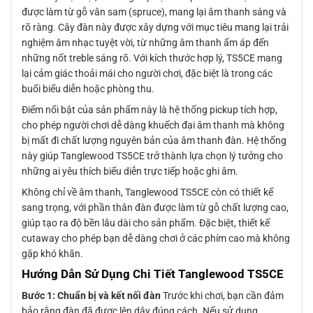
được làm từ gỗ vân sam (spruce), mang lại âm thanh sáng và
rõ ràng. Cây đàn này được xây dựng với mục tiêu mang lại trải
nghiệm âm nhạc tuyệt vời, từ những âm thanh ấm áp đến
những nốt treble sáng rõ. Với kích thước hợp lý, TS5CE mang
lại cảm giác thoải mái cho người chơi, đặc biệt là trong các
buổi biểu diễn hoặc phòng thu.
Điểm nổi bật của sản phẩm này là hệ thống pickup tích hợp,
cho phép người chơi dễ dàng khuếch đại âm thanh mà không
bị mất đi chất lượng nguyên bản của âm thanh đàn. Hệ thống
này giúp Tanglewood TS5CE trở thành lựa chọn lý tưởng cho
những ai yêu thích biểu diễn trực tiếp hoặc ghi âm.
Không chỉ về âm thanh, Tanglewood TS5CE còn có thiết kế
sang trọng, với phần thân đàn được làm từ gỗ chất lượng cao,
giúp tạo ra độ bền lâu dài cho sản phẩm. Đặc biệt, thiết kế
cutaway cho phép bạn dễ dàng chơi ở các phím cao mà không
gặp khó khăn.
Hướng Dẫn Sử Dụng Chi Tiết Tanglewood TS5CE
Bước 1: Chuẩn bị và kết nối đàn
Trước khi chơi, bạn cần đảm
bảo rằng đàn đã được lên dây đúng cách. Nếu sử dụng