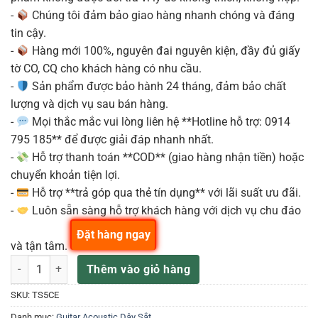
-
Chúng tôi đảm bảo giao hàng nhanh chóng và đáng
tin cậy.
-
Hàng mới 100%, nguyên đai nguyên kiện, đầy đủ giấy
tờ CO, CQ cho khách hàng có nhu cầu.
-
Sản phẩm được bảo hành 24 tháng, đảm bảo chất
lượng và dịch vụ sau bán hàng.
-
Mọi thắc mắc vui lòng liên hệ **Hotline hỗ trợ: 0914
795 185** để được giải đáp nhanh nhất.
-
Hỗ trợ thanh toán **COD** (giao hàng nhận tiền) hoặc
chuyển khoản tiện lợi.
-
Hỗ trợ **trả góp qua thẻ tín dụng** với lãi suất ưu đãi.
-
Luôn sẵn sàng hỗ trợ khách hàng với dịch vụ chu đáo
Đặt hàng ngay
và tận tâm.
TANGLEWOOD ĐÀN GUITAR ACOUSTIC TS5CE số lượng
Thêm vào giỏ hàng
SKU:
TS5CE
Danh mục:
Guitar Acoustic Dây Sắt