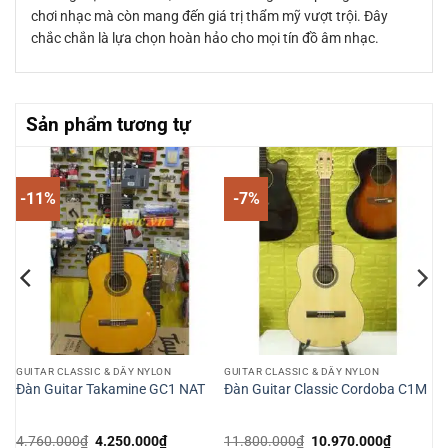
chơi nhạc mà còn mang đến giá trị thẩm mỹ vượt trội. Đây
chắc chắn là lựa chọn hoàn hảo cho mọi tín đồ âm nhạc.
Sản phẩm tương tự
-11%
-7%
GUITAR CLASSIC & DÂY NYLON
GUITAR CLASSIC & DÂY NYLON
Đàn Guitar Takamine GC1 NAT
Đàn Guitar Classic Cordoba C1M
Giá
Giá
Giá
Giá
4.760.000
₫
4.250.000
₫
11.800.000
₫
10.970.000
₫