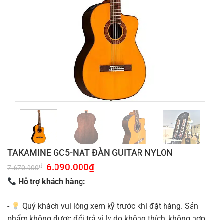
TAKAMINE GC5-NAT ĐÀN GUITAR NYLON
Giá
6.090.000
₫
Giá
₫
7.670.000
gốc
hiện
là:
tại
Hỗ trợ khách hàng:
7.670.000₫.
là:
6.090.000₫.
-
Quý khách vui lòng xem kỹ trước khi đặt hàng. Sản
phẩm không được đổi trả vì lý do không thích, không hợp.