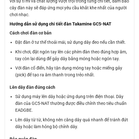
với sự tỉ mỉ và chất lượng vượt trội trong từng chi tiết, đảm bảo
cây đàn này sẽ đáp ứng mọi yêu cầu khắt khe nhất của người
chơi nhạc.
Hướng dẫn sử dụng chi tiết đàn Takamine GC5-NAT
Cách chơi đàn cơ bản
Đặt đàn ở tư thế thoải mái, sử dụng dây đeo nếu cần thiết.
Khi chơi, đặt ngón tay lên các phím đàn theo đúng hợp âm,
tay còn lại dùng để gảy dây bằng móng hoặc ngón tay.
Với đàn cổ điển, hãy tận dụng móng tay hoặc miếng gảy
(pick) để tạo ra âm thanh trong trẻo nhất.
Lên dây đàn đúng cách
Sử dụng máy lên dây hoặc ứng dụng trên điện thoại. Dây
đàn của GC5-NAT thường được điều chỉnh theo tiêu chuẩn
EADGBE.
Lên dây từ từ, không nên căng dây quá nhanh để tránh đứt
dây hoặc làm hỏng bộ chỉnh dây.
Bảo quản đàn