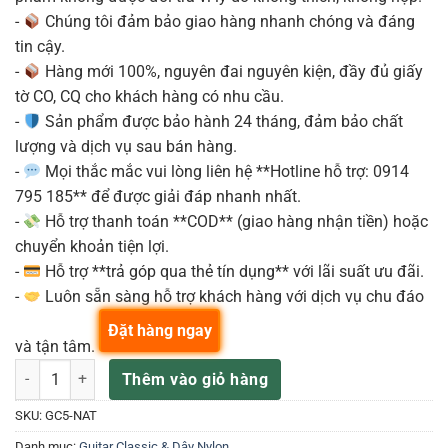
-
Chúng tôi đảm bảo giao hàng nhanh chóng và đáng
tin cậy.
-
Hàng mới 100%, nguyên đai nguyên kiện, đầy đủ giấy
tờ CO, CQ cho khách hàng có nhu cầu.
-
Sản phẩm được bảo hành 24 tháng, đảm bảo chất
lượng và dịch vụ sau bán hàng.
-
Mọi thắc mắc vui lòng liên hệ **Hotline hỗ trợ: 0914
795 185** để được giải đáp nhanh nhất.
-
Hỗ trợ thanh toán **COD** (giao hàng nhận tiền) hoặc
chuyển khoản tiện lợi.
-
Hỗ trợ **trả góp qua thẻ tín dụng** với lãi suất ưu đãi.
-
Luôn sẵn sàng hỗ trợ khách hàng với dịch vụ chu đáo
Đặt hàng ngay
và tận tâm.
TAKAMINE GC5-NAT ĐÀN GUITAR NYLON số lượng
Thêm vào giỏ hàng
SKU:
GC5-NAT
Danh mục:
Guitar Classic & Dây Nylon