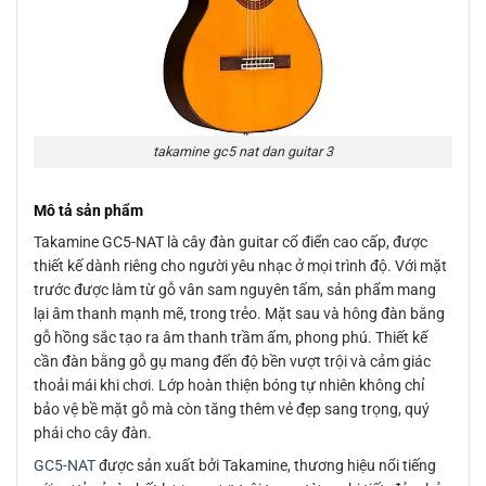
takamine gc5 nat dan guitar 3
Mô tả sản phẩm
Takamine GC5-NAT là cây đàn guitar cổ điển cao cấp, được
thiết kế dành riêng cho người yêu nhạc ở mọi trình độ. Với mặt
trước được làm từ gỗ vân sam nguyên tấm, sản phẩm mang
lại âm thanh mạnh mẽ, trong trẻo. Mặt sau và hông đàn bằng
gỗ hồng sắc tạo ra âm thanh trầm ấm, phong phú. Thiết kế
cần đàn bằng gỗ gụ mang đến độ bền vượt trội và cảm giác
thoải mái khi chơi. Lớp hoàn thiện bóng tự nhiên không chỉ
bảo vệ bề mặt gỗ mà còn tăng thêm vẻ đẹp sang trọng, quý
phái cho cây đàn.
GC5-NAT
được sản xuất bởi Takamine, thương hiệu nổi tiếng