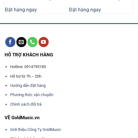
gốc
hiện
gốc
hiện
là:
tại
là:
tại
Đặt hàng ngay
Đặt hàng ngay
4.760.000₫.
là:
11.800.000₫.
là:
000₫.
4.250.000₫.
10.970.0
HỖ TRỢ KHÁCH HÀNG
Hotline: 0914795185
Hỗ trợ từ 7h -- 20h
Hướng dẫn đặt hàng
Phương thức vận chuyển
Chính sách đổi trả
VỀ GoldMusic.vn
Giới thiệu Công Ty GoldMusic