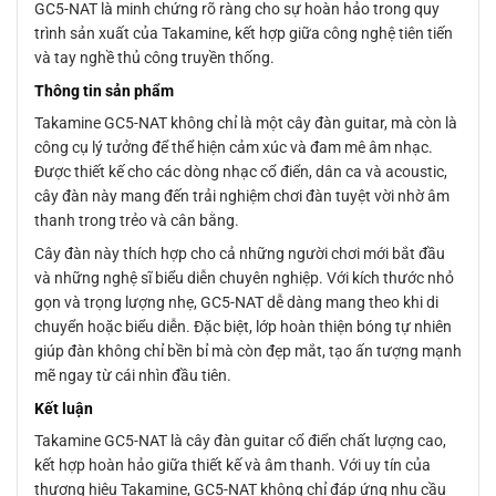
GC5-NAT là minh chứng rõ ràng cho sự hoàn hảo trong quy
trình sản xuất của Takamine, kết hợp giữa công nghệ tiên tiến
và tay nghề thủ công truyền thống.
Thông tin sản phẩm
Takamine GC5-NAT không chỉ là một cây đàn guitar, mà còn là
công cụ lý tưởng để thể hiện cảm xúc và đam mê âm nhạc.
Được thiết kế cho các dòng nhạc cổ điển, dân ca và acoustic,
cây đàn này mang đến trải nghiệm chơi đàn tuyệt vời nhờ âm
thanh trong trẻo và cân bằng.
Cây đàn này thích hợp cho cả những người chơi mới bắt đầu
và những nghệ sĩ biểu diễn chuyên nghiệp. Với kích thước nhỏ
gọn và trọng lượng nhẹ, GC5-NAT dễ dàng mang theo khi di
chuyển hoặc biểu diễn. Đặc biệt, lớp hoàn thiện bóng tự nhiên
giúp đàn không chỉ bền bỉ mà còn đẹp mắt, tạo ấn tượng mạnh
mẽ ngay từ cái nhìn đầu tiên.
Kết luận
Takamine GC5-NAT là cây đàn guitar cổ điển chất lượng cao,
kết hợp hoàn hảo giữa thiết kế và âm thanh. Với uy tín của
thương hiệu Takamine, GC5-NAT không chỉ đáp ứng nhu cầu