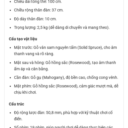
Chiều dài tổng thể: 100 cm.
Chiều rộng thân đàn: 37 cm.
Độ dày thân đàn: 10 cm.
Trọng lượng: 2,5 kg (dễ dàng di chuyển và mang theo).
Cấu tạo vật liệu
Mặt trước: Gỗ vân sam nguyên tấm (Solid Spruce), cho âm
thanh vang và rõ ràng.
Mặt sau và hông: Gỗ hồng sắc (Rosewood), tạo âm thanh
ấm áp và cân bằng.
Cần đàn: Gỗ gụ (Mahogany), độ bền cao, chống cong vênh.
Mặt phím: Gỗ hồng sắc (Rosewood), cảm giác mượt mà, dễ
chịu khi chơi.
Cấu trúc
Độ rộng lược đàn: 50,8 mm, phù hợp với kỹ thuật chơi cổ
điển.
Số phím: 19 phím, giúp người chơi dễ dàng thực hiện các