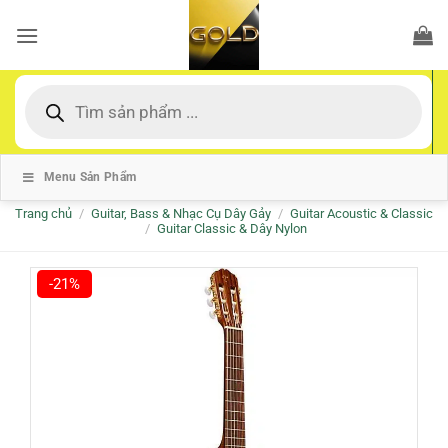
Bỏ
qua
nội
dung
Tìm
kiếm
sản
phẩm
Menu Sản Phẩm
Trang chủ
/
Guitar, Bass & Nhạc Cụ Dây Gảy
/
Guitar Acoustic & Classic
/
Guitar Classic & Dây Nylon
-21%