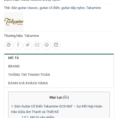
Thẻ:
đàn guitar classic
,
guitar cổ điển
,
guitar dây nylon
,
Takamine
Thương hiệu:
Takamine
MÔ TẢ
BRAND
THÔNG TIN THANH TOÁN
ĐÁNH GIÁ KHÁCH HÀNG
Mục Lục
[
Ẩn
]
1.
Đàn Guitar Cổ Điển Takamine GC5-NAT – Sự Kết Hợp Hoàn
Hảo Giữa Âm Thanh và Thiết Kế
1.0.1.
Mô tả sản phẩm