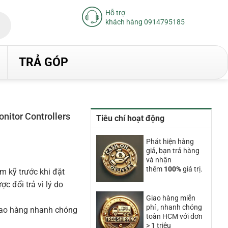
Hỗ trợ
khách hàng 0914795185
TRẢ GÓP
onitor Controllers
Tiêu chí hoạt động
iá
iện
Phát hiện hàng
ại
giả, bạn trả hàng
à:
.570.000₫.
và nhận
thêm
100%
giá trị.
m kỹ trước khi đặt
 đổi trả vì lý do
Giao hàng miễn
phí , nhanh chóng
iao hàng nhanh chóng
toàn HCM với đơn
> 1 triệu