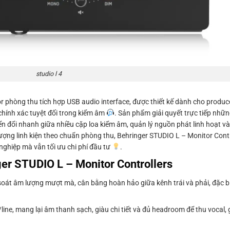
studio l 4
r phòng thu tích hợp USB audio interface, được thiết kế dành cho produc
chính xác tuyệt đối trong kiểm âm
. Sản phẩm giải quyết trực tiếp những
 đổi nhanh giữa nhiều cặp loa kiểm âm, quản lý nguồn phát linh hoạt và g
 lượng linh kiện theo chuẩn phòng thu, Behringer STUDIO L – Monitor Contr
ghiệp mà vẫn tối ưu chi phí đầu tư
.
ger STUDIO L – Monitor Controllers
oát âm lượng mượt mà, cân bằng hoàn hảo giữa kênh trái và phải, đặc bi
ine, mang lại âm thanh sạch, giàu chi tiết và đủ headroom để thu vocal, 