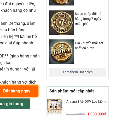
n đai nguyên kiện,
o khách hàng có nhu
Được phép đổi trả
hàng trong 7 ngày
ành 24 tháng, đảm
miễn phí
 sau bán hàng.
liên hệ **Hotline hỗ
ược giải đáp nhanh
Giá khuyến mãi, tốt
nhất cả nước
COD** (giao hàng nhận
ện lợi.
ẻ tín dụng** với lãi
Xem thêm Hot sales
khách hàng với dịch
Sản phẩm mới cập nhật
Đặt hàng ngay
 Controllers số lượng
Arirang BA6 60W Loa kiểm âm Bluetooth 5.3
ào giỏ hàng
Giá
Giá
1.900.000
₫
3.390.000
₫