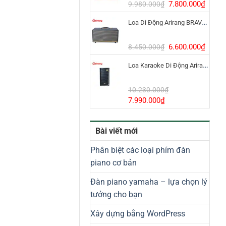
8.800.000₫.
Giá
Giá
7.800.000
₫
9.980.000
₫
gốc
hiện
Loa Di Động Arirang BRAVO 8 800W Có Micro
là:
tại
9.980.000₫.
là:
7.800
Giá
Giá
6.600.000
₫
8.450.000
₫
gốc
hiện
Loa Karaoke Di Động Arirang EDGE-X Model I
là:
tại
8.450.000₫.
là:
6.600
10.230.000
₫
Giá
Giá
7.990.000
₫
gốc
hiện
là:
tại
Bài viết mới
10.230.000₫.
là:
7.990.000₫.
Phân biệt các loại phím đàn
piano cơ bản
Đàn piano yamaha – lựa chọn lý
tưởng cho bạn
Xây dựng bằng WordPress