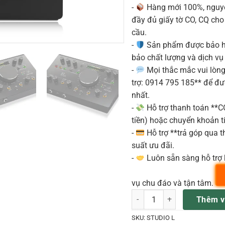
-
Hàng mới 100%, nguyê
đầy đủ giấy tờ CO, CQ ch
cầu.
-
Sản phẩm được bảo h
bảo chất lượng và dịch vụ
-
Mọi thắc mắc vui lòng 
trợ: 0914 795 185** để đ
nhất.
-
Hỗ trợ thanh toán **
tiền) hoặc chuyển khoản ti
-
Hỗ trợ **trả góp qua th
suất ưu đãi.
-
Luôn sẵn sàng hỗ trợ 
vụ chu đáo và tận tâm.
Behringer Studio L – Monitor
Thêm v
SKU:
STUDIO L