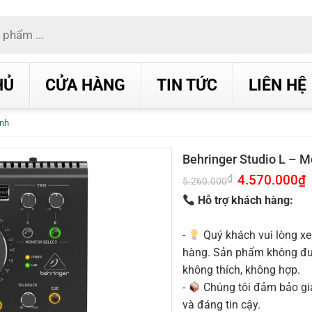
HỦ
CỬA HÀNG
TIN TỨC
LIÊN HỆ
ỉnh
Behringer Studio L – M
Giá
4.570.000
₫
G
₫
5.260.000
gốc
h
là:
t
Hỗ trợ khách hàng:
5.260.000₫.
l
4
-
Quý khách vui lòng xe
hàng. Sản phẩm không được
không thích, không hợp.
-
Chúng tôi đảm bảo g
và đáng tin cậy.