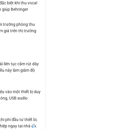
ặc biệt khi thu vocal
n giúp Behringer
môi trường phòng thu
m giá trên thị trường
i liên tục cắm rút dây
Điều này làm giảm độ
ệu vào một thiết bị duy
hóng, USB audio
i phí đầu tư thiết bị.
hiệp ngay tại nhà
.