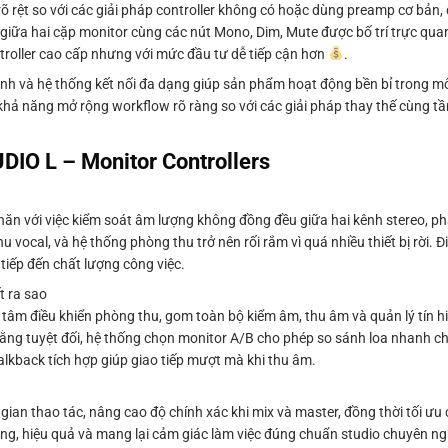
 rệt so với các giải pháp controller không có hoặc dùng preamp cơ bản, đ
 giữa hai cặp monitor cùng các nút Mono, Dim, Mute được bố trí trực qua
troller cao cấp nhưng với mức đầu tư dễ tiếp cận hơn
.
n định và hệ thống kết nối đa dạng giúp sản phẩm hoạt động bền bỉ trong 
à khả năng mở rộng workflow rõ ràng so với các giải pháp thay thế cùng tầ
UDIO L – Monitor Controllers
hăn với việc kiểm soát âm lượng không đồng đều giữa hai kênh stereo, phả
u vocal, và hệ thống phòng thu trở nên rối rắm vì quá nhiều thiết bị rời. 
tiếp đến chất lượng công việc.
t ra sao
 tâm điều khiển phòng thu, gom toàn bộ kiểm âm, thu âm và quản lý tín hi
ằng tuyệt đối, hệ thống chọn monitor A/B cho phép so sánh loa nhanh c
alkback tích hợp giúp giao tiếp mượt mà khi thu âm.
an thao tác, nâng cao độ chính xác khi mix và master, đồng thời tối ưu ch
ng, hiệu quả và mang lại cảm giác làm việc đúng chuẩn studio chuyên ng