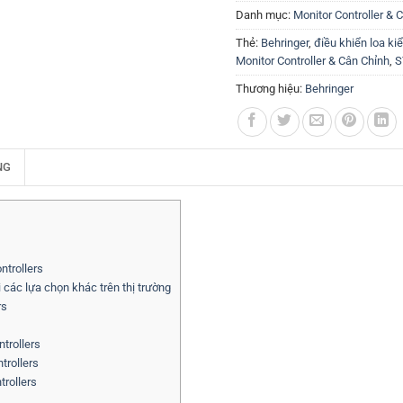
Danh mục:
Monitor Controller & 
Thẻ:
Behringer
,
điều khiển loa k
Monitor Controller & Cân Chỉnh
,
S
Thương hiệu:
Behringer
NG
ntrollers
các lựa chọn khác trên thị trường
rs
trollers
trollers
trollers