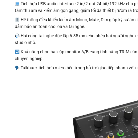
Tích hợp USB audio interface 2-in/2-out 24-bit/192 kHz cho ph
tâm thu âm và kiểm âm gọn gàng, giảm tối đa thiết bị rườm rà tr
Hệ thống điều khiển kiểm âm Mono, Mute, Dim giúp kỹ sư âm t
đảm bảo an toàn cho loa và tai nghe.
Hai cổng tai nghe độc lập 6.35 mm cho phép hai người nghe c
studio nhỏ.
Khả năng chọn hai cặp monitor A/B cùng tính năng TRIM cân c
chuyên nghiệp.
Talkback tích hợp micro bên trong hỗ trợ giao tiếp nhanh với n