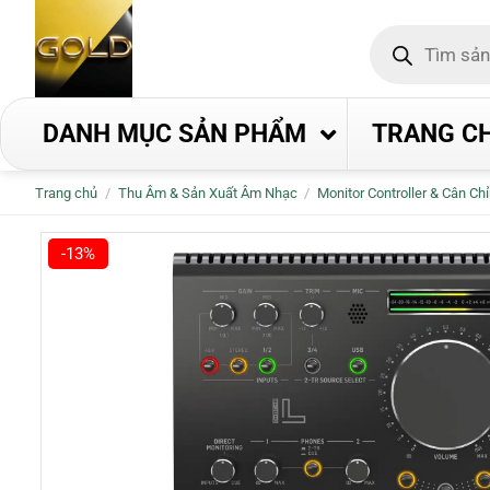
Bỏ
Tìm
qua
kiếm
nội
sản
phẩm
dung
DANH MỤC SẢN PHẨM
TRANG C
Trang chủ
/
Thu Âm & Sản Xuất Âm Nhạc
/
Monitor Controller & Cân Ch
-13%