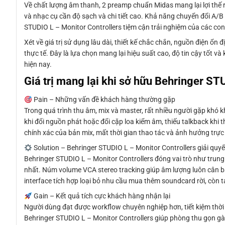
Về chất lượng âm thanh, 2 preamp chuẩn Midas mang lại lợi thế rõ
và nhạc cụ cần độ sạch và chi tiết cao. Khả năng chuyển đổi A/B
STUDIO L – Monitor Controllers tiệm cận trải nghiệm của các con
Xét về giá trị sử dụng lâu dài, thiết kế chắc chắn, nguồn điện ổ
thực tế. Đây là lựa chọn mang lại hiệu suất cao, độ tin cậy tốt v
hiện nay.
Giá trị mang lại khi sở hữu Behringer ST
Pain – Những vấn đề khách hàng thường gặp
Trong quá trình thu âm, mix và master, rất nhiều người gặp khó k
khi đổi nguồn phát hoặc đổi cặp loa kiểm âm, thiếu talkback khi th
chính xác của bản mix, mất thời gian thao tác và ảnh hưởng trực 
Solution – Behringer STUDIO L – Monitor Controllers giải quyế
Behringer STUDIO L – Monitor Controllers đóng vai trò như trung
nhất. Núm volume VCA stereo tracking giúp âm lượng luôn cân b
interface tích hợp loại bỏ nhu cầu mua thêm soundcard rời, còn t
Gain – Kết quả tích cực khách hàng nhận lại
Người dùng đạt được workflow chuyên nghiệp hơn, tiết kiệm thời gi
Behringer STUDIO L – Monitor Controllers giúp phòng thu gọn gà