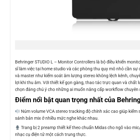
Behringer STUDIO L – Monitor Controllers là bộ điều khiển monito
sĩ làm việc tại home studio và các phòng thu quy mô nhỏ cần sự 
và master như kiểm soát âm lượng stereo không lệch kênh, chuyển
lợi khi thu âm. Với thiết kế gọn gàng, thao tác trực quan và chất
chọn đáng chú ý cho những ai muốn nâng cấp workflow chuyên n
Điểm nổi bật quan trọng nhất của Behrin
Núm volume VCA stereo tracking độ chính xác cao giúp kiểm s
sánh bản mix ở nhiều mức nghe khác nhau.
Trang bị 2 preamp thiết kế theo chuẩn Midas cho ngõ vào mic/l
nhạc cụ điện tử một cách trung thực.