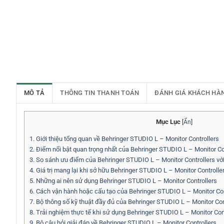
MÔ TẢ
THÔNG TIN THANH TOÁN
ĐÁNH GIÁ KHÁCH HÀ
Mục Lục
[
Ẩn
]
1.
Giới thiệu tổng quan về Behringer STUDIO L – Monitor Controllers
2.
Điểm nổi bật quan trọng nhất của Behringer STUDIO L – Monitor Co
3.
So sánh ưu điểm của Behringer STUDIO L – Monitor Controllers với 
4.
Giá trị mang lại khi sở hữu Behringer STUDIO L – Monitor Controlle
5.
Những ai nên sử dụng Behringer STUDIO L – Monitor Controllers
6.
Cách vận hành hoặc cấu tạo của Behringer STUDIO L – Monitor Con
7.
Bộ thông số kỹ thuật đầy đủ của Behringer STUDIO L – Monitor Con
8.
Trải nghiệm thực tế khi sử dụng Behringer STUDIO L – Monitor Con
9.
Bộ câu hỏi giải đáp về Behringer STUDIO L – Monitor Controllers