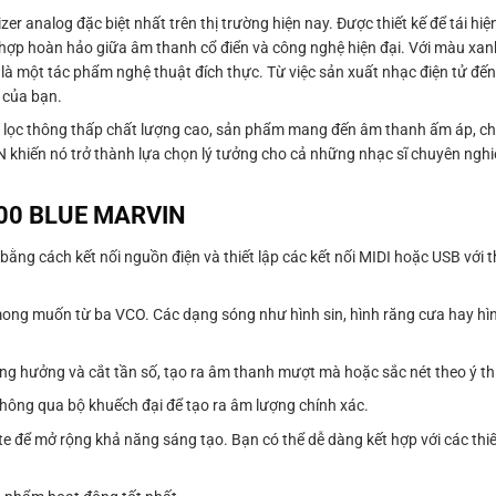
 analog đặc biệt nhất trên thị trường hiện nay. Được thiết kế để tái h
ợp hoàn hảo giữa âm thanh cổ điển và công nghệ hiện đại. Với màu xan
 một tác phẩm nghệ thuật đích thực. Từ việc sản xuất nhạc điện tử đến
 của bạn.
bộ lọc thông thấp chất lượng cao, sản phẩm mang đến âm thanh ấm áp, c
khiến nó trở thành lựa chọn lý tưởng cho cả những nhạc sĩ chuyên nghi
2600 BLUE MARVIN
g cách kết nối nguồn điện và thiết lập các kết nối MIDI hoặc USB với thi
ng muốn từ ba VCO. Các dạng sóng như hình sin, hình răng cưa hay hì
ng hưởng và cắt tần số, tạo ra âm thanh mượt mà hoặc sắc nét theo ý th
thông qua bộ khuếch đại để tạo ra âm lượng chính xác.
te để mở rộng khả năng sáng tạo. Bạn có thể dễ dàng kết hợp với các thi