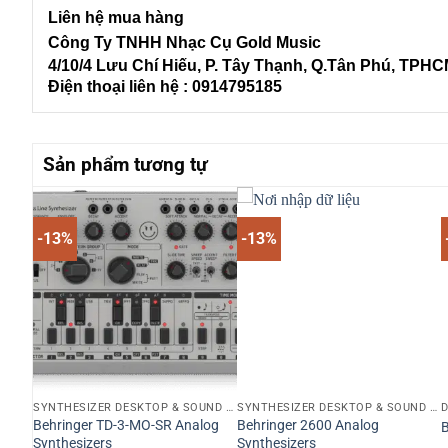
Liên
hệ mua hàng
Công Ty TNHH Nhạc Cụ Gold Music
4/10/4 L
ưu Chí Hiếu, P. Tây Thạnh
, Q.Tân Phú, TPH
Điện thoại liên hệ : 0914795185
Sản phẩm tương tự
-13%
-13%
SYNTHESIZER DESKTOP & SOUND MODULE
SYNTHESIZER DESKTOP & SOUND MODULE
SYNTHESIZER DESKTOP & SOUND MODULE
D
Behringer TD-3-MO-SR Analog
Behringer 2600 Analog
B
Synthesizers
Synthesizers