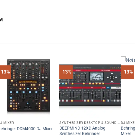
CM
-13%
-13%
-13%
J MIXER
SYNTHESIZER DESKTOP & SOUND MODULE
DJ MIXE
DEEPMIND 12XD Analog
Behrin
ehringer DDM4000 DJ Mixer
Synthesizer Behringer
Mixer