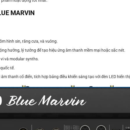
 phẩm hoạt động tốt nhất.
 BLUE MARVIN
m hình sin, răng cưa, và vuông.
cộng hưởng, lý tưởng để tạo hiệu ứng âm thanh mềm mại hoặc sắc nét.
 vi và modular synths.
quốc tế.
âm thanh cổ điển, tích hợp bảng điều khiển sáng tạo với đèn LED hiển thị