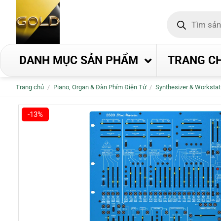
Bỏ
Tìm
qua
kiếm
nội
sản
phẩm
dung
DANH MỤC SẢN PHẨM
TRANG C
Trang chủ
/
Piano, Organ & Đàn Phím Điện Tử
/
Synthesizer & Workstat
-13%