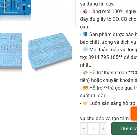
và đáng tin cậy.
-
Hàng mới 100%, nguyê
đầy đủ giấy tờ CO, CQ ch
cầu.
-
Sản phẩm được bảo h
bảo chất lượng và dịch vụ
-
Mọi thắc mắc vui lòng 
trợ: 0914 795 185** để đ
nhất.
-
Hỗ trợ thanh toán **
tiền) hoặc chuyển khoản ti
-
Hỗ trợ **trả góp qua th
suất ưu đãi.
-
Luôn sẵn sàng hỗ trợ 
vụ chu đáo và tận tâm.
Behringer 2600 BLUE MARVIN
Thêm v