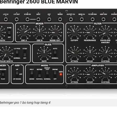
i Behringer 2600 BLUE MARVIN
behringer pro 1 bo tong hop tieng 4