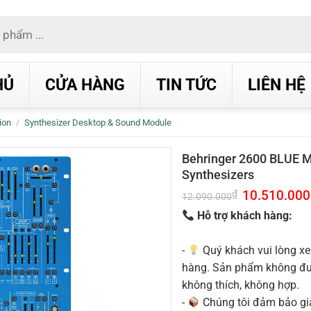
HỦ
CỬA HÀNG
TIN TỨC
LIÊN HỆ
ion
/
Synthesizer Desktop & Sound Module
Behringer 2600 BLUE 
Synthesizers
Giá
10.510.000
₫
12.090.000
gốc
là:
Hỗ trợ khách hàng:
12.090.000₫.
-
Quý khách vui lòng xe
hàng. Sản phẩm không được
không thích, không hợp.
-
Chúng tôi đảm bảo g