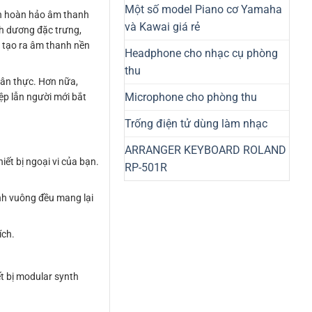
Một số model Piano cơ Yamaha
iện hoàn hảo âm thanh
và Kawai giá rẻ
h dương đặc trưng,
 tạo ra âm thanh nền
Headphone cho nhạc cụ phòng
thu
hân thực. Hơn nữa,
Microphone cho phòng thu
ệp lẫn người mới bắt
Trống điện tử dùng làm nhạc
ARRANGER KEYBOARD ROLAND
ết bị ngoại vi của bạn.
RP-501R
nh vuông đều mang lại
ích.
ết bị modular synth