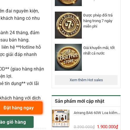
n đai nguyên kiện,
Được phép đổi trả
o khách hàng có nhu
hàng trong 7 ngày
miễn phí
ành 24 tháng, đảm
 sau bán hàng.
liên hệ **Hotline hỗ
Giá khuyến mãi, tốt
nhất cả nước
ược giải đáp nhanh
COD** (giao hàng nhận
ện lợi.
Xem thêm Hot sales
ẻ tín dụng** với lãi
khách hàng với dịch
Sản phẩm mới cập nhật
Đặt hàng ngay
Arirang BA6 60W Loa kiểm âm Bluetooth 5.3
 Analog Synthesizers số lượng
ào giỏ hàng
Giá
Giá
1.900.000
₫
3.390.000
₫