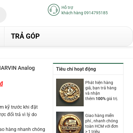
Hỗ trợ
khách hàng 0914795185
TRẢ GÓP
MARVIN Analog
Tiêu chí hoạt động
₫
Giá
Phát hiện hàng
hiện
giả, bạn trả hàng
tại
và nhận
là:
thêm
100%
giá trị.
10.510.000₫.
m kỹ trước khi đặt
 đổi trả vì lý do
Giao hàng miễn
phí , nhanh chóng
toàn HCM với đơn
iao hàng nhanh chóng
> 1 triệu