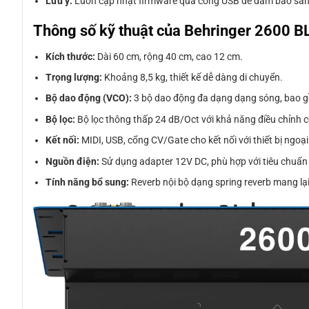
Lưu ý:
Luôn cập nhật firmware qua cổng USB để đảm bảo sản
Thông số kỹ thuật của Behringer 2600
Kích thước:
Dài 60 cm, rộng 40 cm, cao 12 cm.
Trọng lượng:
Khoảng 8,5 kg, thiết kế dễ dàng di chuyển.
Bộ dao động (VCO):
3 bộ dao động đa dạng dạng sóng, bao gồ
Bộ lọc:
Bộ lọc thông thấp 24 dB/Oct với khả năng điều chỉnh 
Kết nối:
MIDI, USB, cổng CV/Gate cho kết nối với thiết bị ngoại
Nguồn điện:
Sử dụng adapter 12V DC, phù hợp với tiêu chuẩn 
Tính năng bổ sung:
Reverb nội bộ dạng spring reverb mang lại 