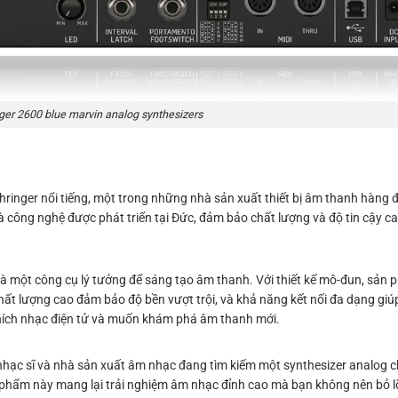
ger 2600 blue marvin analog synthesizers
inger nổi tiếng, một trong những nhà sản xuất thiết bị âm thanh hàng đ
và công nghệ được phát triển tại Đức, đảm bảo chất lượng và độ tin cậy ca
 một công cụ lý tưởng để sáng tạo âm thanh. Với thiết kế mô-đun, sản 
 chất lượng cao đảm bảo độ bền vượt trội, và khả năng kết nối đa dạng gi
u thích nhạc điện tử và muốn khám phá âm thanh mới.
ạc sĩ và nhà sản xuất âm nhạc đang tìm kiếm một synthesizer analog c
sản phẩm này mang lại trải nghiệm âm nhạc đỉnh cao mà bạn không nên bỏ l