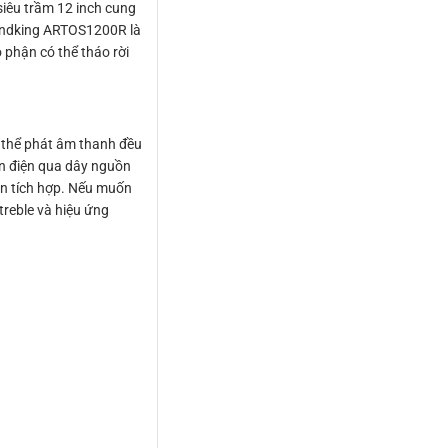
siêu trầm 12 inch cung
Soundking ARTOS1200R là
 phận có thể tháo rời
ó thể phát âm thanh đều
uồn điện qua dây nguồn
rộn tích hợp. Nếu muốn
treble và hiệu ứng