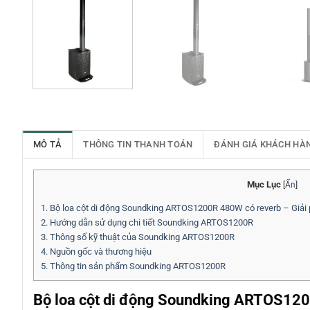
MÔ TẢ
THÔNG TIN THANH TOÁN
ĐÁNH GIÁ KHÁCH HÀ
Mục Lục
[
Ẩn
]
1.
Bộ loa cột di động Soundking ARTOS1200R 480W có reverb – Giải 
2.
Hướng dẫn sử dụng chi tiết Soundking ARTOS1200R
3.
Thông số kỹ thuật của Soundking ARTOS1200R
4.
Nguồn gốc và thương hiệu
5.
Thông tin sản phẩm Soundking ARTOS1200R
Bộ loa cột di động Soundking ARTOS120