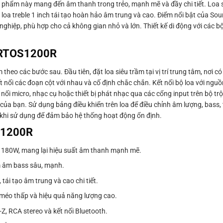
n phẩm này mang đến âm thanh trong trẻo, mạnh mẽ và đầy chi tiết. Loa 
 1 loa treble 1 inch tái tạo hoàn hảo âm trung và cao. Điểm nổi bật của 
ghiệp, phù hợp cho cả không gian nhỏ và lớn. Thiết kế di động với các bộ
 ARTOS1200R
eo các bước sau. Đầu tiên, đặt loa siêu trầm tại vị trí trung tâm, nơi c
t nối các đoạn cột với nhau và cố định chắc chắn. Kết nối bộ loa với ng
nối micro, nhạc cụ hoặc thiết bị phát nhạc qua các cổng input trên bộ t
 của bạn. Sử dụng bảng điều khiển trên loa để điều chỉnh âm lượng, bass, 
c khi sử dụng để đảm bảo hệ thống hoạt động ổn định.
S1200R
a 180W, mang lại hiệu suất âm thanh mạnh mẽ.
m âm bass sâu, mạnh.
 tái tạo âm trung và cao chi tiết.
 méo thấp và hiệu quả năng lượng cao.
-Z, RCA stereo và kết nối Bluetooth.