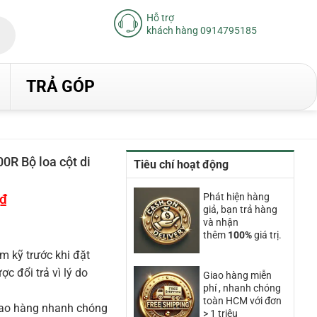
Hỗ trợ
khách hàng 0914795185
TRẢ GÓP
 Bộ loa cột di
Tiêu chí hoạt động
₫
Giá
Phát hiện hàng
hiện
giả, bạn trả hàng
tại
và nhận
là:
thêm
100%
giá trị.
15.810.000₫.
m kỹ trước khi đặt
 đổi trả vì lý do
Giao hàng miễn
phí , nhanh chóng
toàn HCM với đơn
iao hàng nhanh chóng
> 1 triệu