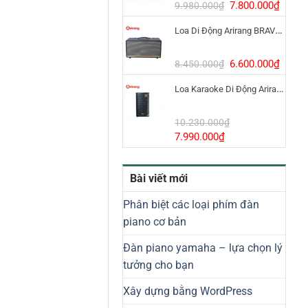
8.800.000₫.
Giá
Giá
7.800.000
₫
9.980.000
₫
gốc
hiện
Loa Di Động Arirang BRAVO 8 800W Có Micro
là:
tại
9.980.000₫.
là:
7.800
Giá
Giá
6.600.000
₫
8.450.000
₫
gốc
hiện
Loa Karaoke Di Động Arirang EDGE-X Model I
là:
tại
8.450.000₫.
là:
6.600
10.230.000
₫
Giá
Giá
7.990.000
₫
gốc
hiện
là:
tại
Bài viết mới
10.230.000₫.
là:
7.990.000₫.
Phân biệt các loại phím đàn
piano cơ bản
Đàn piano yamaha – lựa chọn lý
tưởng cho bạn
Xây dựng bằng WordPress