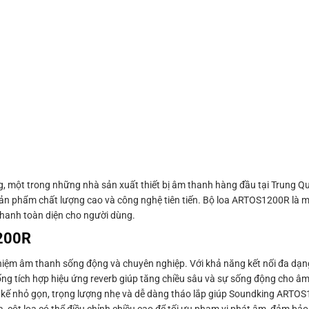
một trong những nhà sản xuất thiết bị âm thanh hàng đầu tại Trung Qu
ản phẩm chất lượng cao và công nghệ tiên tiến. Bộ loa ARTOS1200R là m
thanh toàn diện cho người dùng.
200R
hiệm âm thanh sống động và chuyên nghiệp. Với khả năng kết nối đa dạ
thống tích hợp hiệu ứng reverb giúp tăng chiều sâu và sự sống động cho âm
hiết kế nhỏ gọn, trọng lượng nhẹ và dễ dàng tháo lắp giúp Soundking ARTO
, cột loa có thể điều chỉnh chiều cao để tối ưu phạm vi phát âm, đảm bả