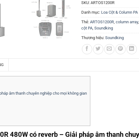
SKU:
ARTOS1200R
Danh mục:
Loa Cột & Column PA
Thẻ:
ARTOS1200R
,
column array
cột PA
,
Soundking
Thương hiệu:
Soundking
NG
pháp âm thanh chuyên nghiệp cho mọi không gian
0R 480W có reverb – Giải pháp âm thanh chuy