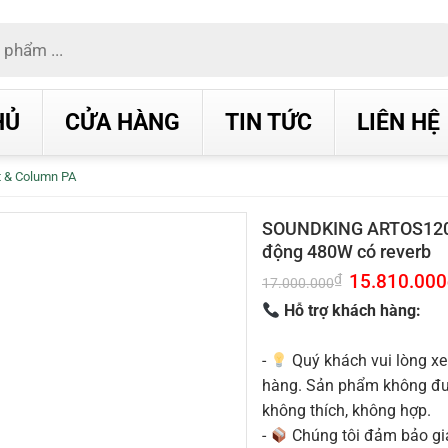
HỦ
CỬA HÀNG
TIN TỨC
LIÊN HỆ
t & Column PA
SOUNDKING ARTOS1200R
động 480W có reverb
Giá
15.810.000
₫
17.000.000
gốc
là:
Hỗ trợ khách hàng:
17.000.000₫.
-
Quý khách vui lòng xe
hàng. Sản phẩm không được
không thích, không hợp.
-
Chúng tôi đảm bảo g