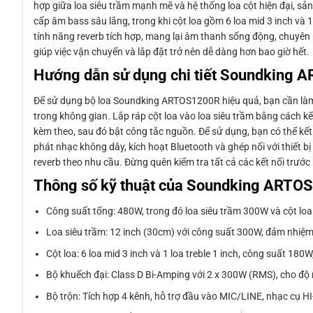
hợp giữa loa siêu trầm mạnh mẽ và hệ thống loa cột hiện đại, sả
cấp âm bass sâu lắng, trong khi cột loa gồm 6 loa mid 3 inch và
tính năng reverb tích hợp, mang lại âm thanh sống động, chuyên n
giúp việc vận chuyển và lắp đặt trở nên dễ dàng hơn bao giờ hết.
Hướng dẫn sử dụng chi tiết Soundking
Để sử dụng bộ loa Soundking ARTOS1200R hiệu quả, bạn cần làm th
trong không gian. Lắp ráp cột loa vào loa siêu trầm bằng cách kế
kèm theo, sau đó bật công tắc nguồn. Để sử dụng, bạn có thể kết 
phát nhạc không dây, kích hoạt Bluetooth và ghép nối với thiết bị
reverb theo nhu cầu. Đừng quên kiểm tra tất cả các kết nối trướ
Thông số kỹ thuật của Soundking ARTO
Công suất tổng: 480W, trong đó loa siêu trầm 300W và cột lo
Loa siêu trầm: 12 inch (30cm) với công suất 300W, đảm nhiệ
Cột loa: 6 loa mid 3 inch và 1 loa treble 1 inch, công suất 180W,
Bộ khuếch đại: Class D Bi-Amping với 2 x 300W (RMS), cho độ
Bộ trộn: Tích hợp 4 kênh, hỗ trợ đầu vào MIC/LINE, nhạc cụ HI