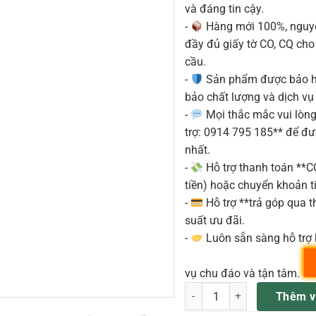
và đáng tin cậy.
-
Hàng mới 100%, nguyê
đầy đủ giấy tờ CO, CQ ch
cầu.
-
Sản phẩm được bảo h
bảo chất lượng và dịch vụ
-
Mọi thắc mắc vui lòng 
trợ: 0914 795 185** để đ
nhất.
-
Hỗ trợ thanh toán **
tiền) hoặc chuyển khoản ti
-
Hỗ trợ **trả góp qua th
suất ưu đãi.
-
Luôn sẵn sàng hỗ trợ 
vụ chu đáo và tận tâm.
SOUNDKING ARTOS1200R Bộ lo
Thêm v