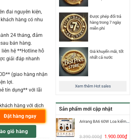
n đai nguyên kiện,
Được phép đổi trả
o khách hàng có nhu
hàng trong 7 ngày
miễn phí
ành 24 tháng, đảm
 sau bán hàng.
liên hệ **Hotline hỗ
Giá khuyến mãi, tốt
nhất cả nước
ược giải đáp nhanh
COD** (giao hàng nhận
ện lợi.
Xem thêm Hot sales
ẻ tín dụng** với lãi
khách hàng với dịch
Sản phẩm mới cập nhật
Đặt hàng ngay
Arirang BA6 60W Loa kiểm âm Bluetooth 5.3
a cột di động 480W có reverb số lượng
ào giỏ hàng
Giá
Giá
1.900.000
₫
3.390.000
₫