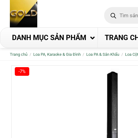
Bỏ
Tìm
qua
kiếm
nội
sản
phẩm
dung
DANH MỤC SẢN PHẨM
TRANG C
Trang chủ
/
Loa PA, Karaoke & Gia Đình
/
Loa PA & Sân Khấu
/
Loa Cộ
-7%