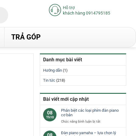
Hỗ trợ
khách hàng 0914795185
TRẢ GÓP
Danh mục bài viết
Hướng dẫn
(1)
Tin tức
(218)
Bài viết mới cập nhật
Phân biệt các loại phím đàn piano
08
cơ bản
Th10
ở
Chức năng bình luận bị tắt
Phân
biệt
Đàn piano yamaha – lựa chọn lý
08