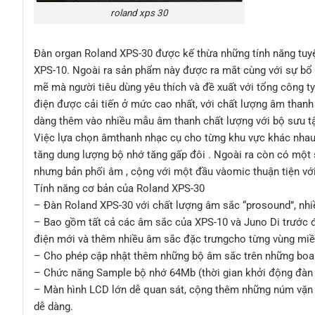
roland xps 30
Đàn organ Roland XPS-30 được kế thừa những tính năng tuyệ
XPS-10. Ngoài ra sản phẩm này được ra mắt cùng với sự bổ 
mẽ mà người tiêu dùng yêu thích và đề xuất với tổng công ty
điện được cải tiến ở mức cao nhất, với chất lượng âm thanh
dàng thêm vào nhiều mẫu âm thanh chất lượng với bộ sưu tậ
Việc lựa chọn âmthanh nhạc cụ cho từng khu vực khác nhau
tăng dung lượng bộ nhớ tăng gấp đôi . Ngoài ra còn có một s
nhưng bản phối âm , cộng với một đầu vàomic thuận tiện vớ
Tính năng cơ bản của Roland XPS-30
– Đàn Roland XPS-30 với chất lượng âm sắc “prosound”, nhiề
– Bao gồm tất cả các âm sắc của XPS-10 và Juno Di trước 
điện mới và thêm nhiều âm sắc đặc trưngcho từng vùng miề
– Cho phép cập nhật thêm những bộ âm sắc trên những boar
– Chức năng Sample bộ nhớ 64Mb (thời gian khởi động đàn
– Màn hình LCD lớn dễ quan sát, cộng thêm những núm vặn c
dễ dàng.