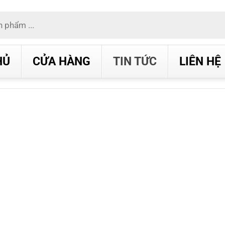
HỦ
CỬA HÀNG
TIN TỨC
LIÊN HỆ