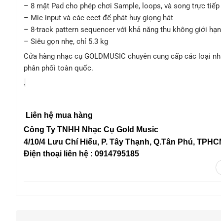
– 8 mặt Pad cho phép chơi Sample, loops, và song trực tiếp
– Mic input và các eect để phát huy giọng hát
– 8-track pattern sequencer với khả năng thu không giới hạn
– Siêu gọn nhẹ, chỉ 5.3 kg
Cửa hàng nhạc cụ GOLDMUSIC chuyên cung cấp các loại nhac c
phân phối toàn quốc.
.
Liên hệ mua hàng
Công Ty TNHH Nhạc Cụ Gold Music
4/10/4 L
ưu Chí Hiếu, P. Tây Thạnh
, Q.Tân Phú, TPH
Điện thoại liên hệ : 0914795185