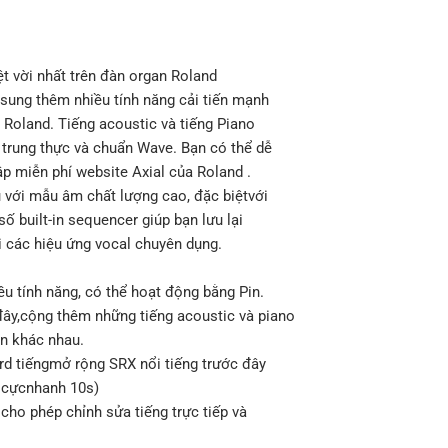
t vời nhất trên đàn organ Roland
sung thêm nhiều tính năng cải tiến mạnh
 Roland. Tiếng acoustic và tiếng Piano
 trung thực và chuẩn Wave. Bạn có thể dễ
p miễn phí website Axial của Roland .
 với mẫu âm chất lượng cao, đặc biệtvới
ố built-in sequencer giúp bạn lưu lại
i các hiệu ứng vocal chuyên dụng.
u tính năng, có thể hoạt động bằng Pin.
đây,cộng thêm những tiếng acoustic và piano
n khác nhau.
d tiếngmở rộng SRX nổi tiếng trước đây
 cựcnhanh 10s)
ho phép chỉnh sửa tiếng trực tiếp và