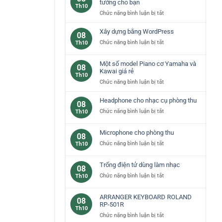
các
tưởng cho bạn
Th10
loại
ở
Chức năng bình luận bị tắt
phím
Đàn
đàn
piano
Xây dựng bằng WordPress
08
piano
yamaha
ở
Chức năng bình luận bị tắt
Th10
cơ
–
Xây
bản
lựa
dựng
Một số model Piano cơ Yamaha và
chọn
08
bằng
Kawai giá rẻ
lý
Th10
WordPress
tưởng
ở
Chức năng bình luận bị tắt
cho
Một
bạn
số
Headphone cho nhạc cụ phòng thu
08
model
ở
Chức năng bình luận bị tắt
Th10
Piano
Headphone
cơ
cho
Microphone cho phòng thu
Yamaha
08
nhạc
và
ở
Chức năng bình luận bị tắt
Th10
cụ
Kawai
Microphone
phòng
giá
cho
thu
Trống điện tử dùng làm nhạc
rẻ
08
phòng
ở
Chức năng bình luận bị tắt
Th10
thu
Trống
điện
ARRANGER KEYBOARD ROLAND
08
tử
RP-501R
Th10
dùng
ở
Chức năng bình luận bị tắt
làm