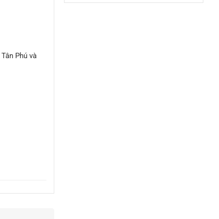
ARRANGER
nhạc
KEYBOARD
ROLAND
RP-
501R
 Tân Phú và