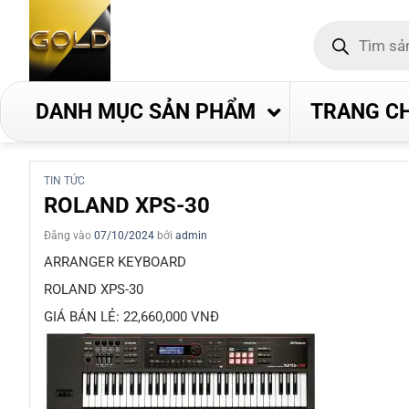
Bỏ
Tìm
qua
kiếm
nội
sản
phẩm
dung
DANH MỤC SẢN PHẨM
TRANG C
TIN TỨC
ROLAND XPS-30
Đăng vào
07/10/2024
bởi
admin
ARRANGER KEYBOARD
ROLAND XPS-30
GIÁ BÁN LẺ: 22,660,000 VNĐ