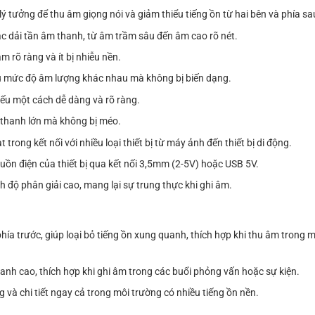
lý tưởng để thu âm giọng nói và giảm thiểu tiếng ồn từ hai bên và phía sa
ác dải tần âm thanh, từ âm trầm sâu đến âm cao rõ nét.
m rõ ràng và ít bị nhiễu nền.
iều mức độ âm lượng khác nhau mà không bị biến dạng.
ếu một cách dễ dàng và rõ ràng.
 thanh lớn mà không bị méo.
trong kết nối với nhiều loại thiết bị từ máy ảnh đến thiết bị di động.
guồn điện của thiết bị qua kết nối 3,5mm (2-5V) hoặc USB 5V.
 độ phân giải cao, mang lại sự trung thực khi ghi âm.
hía trước, giúp loại bỏ tiếng ồn xung quanh, thích hợp khi thu âm trong 
nh cao, thích hợp khi ghi âm trong các buổi phỏng vấn hoặc sự kiện.
 và chi tiết ngay cả trong môi trường có nhiều tiếng ồn nền.