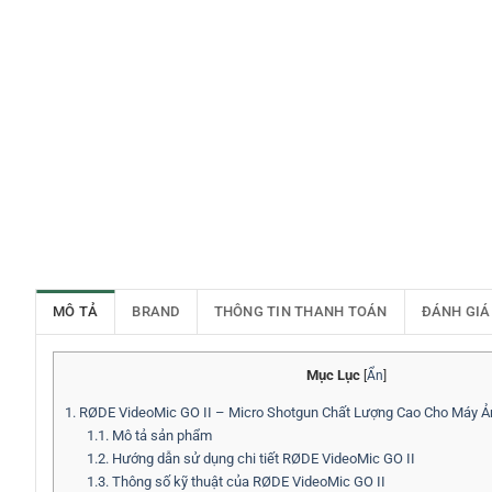
MÔ TẢ
BRAND
THÔNG TIN THANH TOÁN
ĐÁNH GIÁ
Mục Lục
[
Ẩn
]
1.
RØDE VideoMic GO II – Micro Shotgun Chất Lượng Cao Cho Máy Ản
1.1.
Mô tả sản phẩm
1.2.
Hướng dẫn sử dụng chi tiết RØDE VideoMic GO II
1.3.
Thông số kỹ thuật của RØDE VideoMic GO II