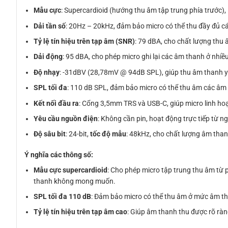
Mẫu cực
: Supercardioid (hướng thu âm tập trung phía trước), 
Dải tần số
: 20Hz – 20kHz, đảm bảo micro có thể thu đầy đủ c
Tỷ lệ tín hiệu trên tạp âm (SNR)
: 79 dBA, cho chất lượng thu â
Dải động
: 95 dBA, cho phép micro ghi lại các âm thanh ở nh
Độ nhạy
: -31dBV (28,78mV @ 94dB SPL), giúp thu âm thanh y
SPL tối đa
: 110 dB SPL, đảm bảo micro có thể thu âm các âm
Kết nối đầu ra
: Cổng 3,5mm TRS và USB-C, giúp micro linh hoạt 
Yêu cầu nguồn điện
: Không cần pin, hoạt động trực tiếp từ n
Độ sâu bit
: 24-bit,
tốc độ mẫu
: 48kHz, cho chất lượng âm thanh
Ý nghĩa các thông số:
Mẫu cực supercardioid
: Cho phép micro tập trung thu âm từ p
thanh không mong muốn.
SPL tối đa 110 dB
: Đảm bảo micro có thể thu âm ở mức âm tha
Tỷ lệ tín hiệu trên tạp âm cao
: Giúp âm thanh thu được rõ ràng