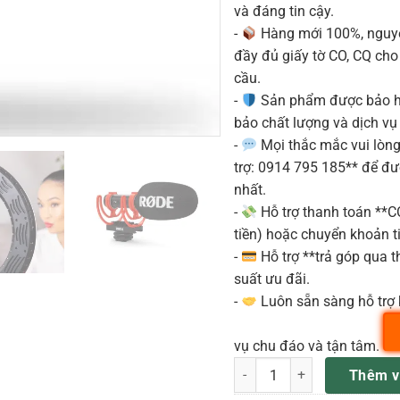
và đáng tin cậy.
-
Hàng mới 100%, nguyê
đầy đủ giấy tờ CO, CQ ch
cầu.
-
Sản phẩm được bảo h
bảo chất lượng và dịch vụ
-
Mọi thắc mắc vui lòng 
trợ: 0914 795 185** để đ
nhất.
-
Hỗ trợ thanh toán **
tiền) hoặc chuyển khoản ti
-
Hỗ trợ **trả góp qua th
suất ưu đãi.
-
Luôn sẵn sàng hỗ trợ 
vụ chu đáo và tận tâm.
Rode VideoMic GO II Micro S
Thêm v