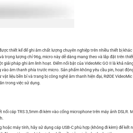
được thiết kế để ghi âm chất lượng chuyên nghiệp trên nhiều thiết bị kh
à trọng lượng chỉ 96g, micro này dễ dàng mang theo và lắp đặt trên thiết
t giải pháp ghi âm linh hoạt. Điểm nổi bật của VideoMic GO II là khả nă
g vào âm thanh phía trước micro. Sản phẩm không yêu cầu pin, hoạt động
 từ vật liệu bền bỉ và trang bị công nghệ âm thanh hiện đại, RØDE VideoMic 
n trong việc sử dụng.
kết nối cáp TRS 3,5mm đi kèm vào cổng microphone trên máy ảnh DSLR. M
h.
ộng hoặc máy tính, hãy sử dụng cáp USB-C phù hợp (không đi kèm) để kết 