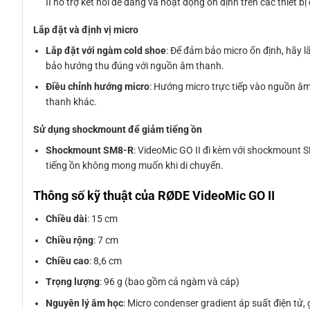
II hỗ trợ kết nối dễ dàng và hoạt động ổn định trên các thiết bị
Lắp đặt và định vị micro
Lắp đặt với ngàm cold shoe
: Để đảm bảo micro ổn định, hãy 
bảo hướng thu đúng với nguồn âm thanh.
Điều chỉnh hướng micro
: Hướng micro trực tiếp vào nguồn â
thanh khác.
Sử dụng shockmount để giảm tiếng ồn
Shockmount SM8-R
: VideoMic GO II đi kèm với shockmount 
tiếng ồn không mong muốn khi di chuyển.
Thông số kỹ thuật của RØDE VideoMic GO II
Chiều dài
: 15 cm
Chiều rộng
: 7 cm
Chiều cao
: 8,6 cm
Trọng lượng
: 96 g (bao gồm cả ngàm và cáp)
Nguyên lý âm học
: Micro condenser gradient áp suất điện tử, g