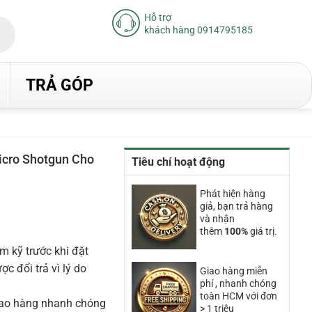
Hỗ trợ
khách hàng 0914795185
TRẢ GÓP
icro Shotgun Cho
Tiêu chí hoạt động
iá
Phát hiện hàng
iện
giả, bạn trả hàng
ại
và nhận
à:
thêm
100%
giá trị.
.880.000₫.
m kỹ trước khi đặt
 đổi trả vì lý do
Giao hàng miễn
phí , nhanh chóng
toàn HCM với đơn
iao hàng nhanh chóng
> 1 triệu