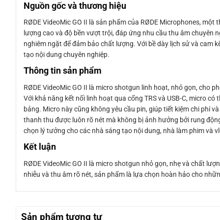
Nguồn gốc và thương hiệu
RØDE VideoMic GO II là sản phẩm của RØDE Microphones, một thư
lượng cao và độ bền vượt trội, đáp ứng nhu cầu thu âm chuyên n
nghiêm ngặt để đảm bảo chất lượng. Với bề dày lịch sử và cam k
tạo nội dung chuyên nghiệp.
Thông tin sản phẩm
RØDE VideoMic GO II là micro shotgun linh hoạt, nhỏ gọn, cho p
Với khả năng kết nối linh hoạt qua cổng TRS và USB-C, micro có t
bảng. Micro này cũng không yêu cầu pin, giúp tiết kiệm chi phí
thanh thu được luôn rõ nét mà không bị ảnh hưởng bởi rung động 
chọn lý tưởng cho các nhà sáng tạo nội dung, nhà làm phim và vl
Kết luận
RØDE VideoMic GO II là micro shotgun nhỏ gọn, nhẹ và chất lượng c
nhiễu và thu âm rõ nét, sản phẩm là lựa chọn hoàn hảo cho nhữ
Sản phẩm tương tự