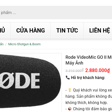
HỦ
CỬA HÀNG
TIN TỨC
LIÊN HỆ
Vấn
/
Micro Shotgun & Boom
Rode VideoMic GO II M
Máy Ảnh
Giá
2.880.000
₫
G
₫
3.310.000
gốc
h
là:
t
Hỗ trợ khách hàng:
3.310.000₫.
l
2
-
Quý khách vui lòng xe
hàng. Sản phẩm không được
không thích, không hợp.
-
Chúng tôi đảm bảo g