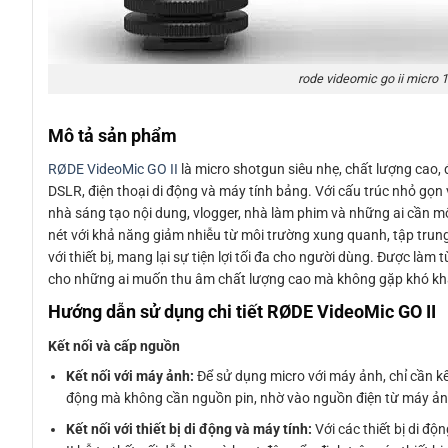
rode videomic go ii micro 1
Mô tả sản phẩm
RØDE VideoMic GO II
là micro shotgun siêu nhẹ, chất lượng cao, 
DSLR, điện thoại di động và máy tính bảng. Với cấu trúc nhỏ gọn v
nhà sáng tạo nội dung, vlogger, nhà làm phim và những ai cần mộ
nét với khả năng giảm nhiễu từ môi trường xung quanh, tập trun
với thiết bị, mang lại sự tiện lợi tối đa cho người dùng. Được làm
cho những ai muốn thu âm chất lượng cao mà không gặp khó khă
Hướng dẫn sử dụng chi tiết RØDE VideoMic GO II
Kết nối và cấp nguồn
Kết nối với máy ảnh:
Để sử dụng micro với máy ảnh, chỉ cần 
động mà không cần nguồn pin, nhờ vào nguồn điện từ máy ản
Kết nối với thiết bị di động và máy tính:
Với các thiết bị di đ