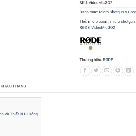
SKU:
VideoMicGO2
Danh mục:
Micro Shotgun & Bo
Thẻ:
micro boom
,
micro shotgun
RØDE
,
VideoMicGO2
Thương hiệu:
RØDE
 KHÁCH HÀNG
h Và Thiết Bị Di Động