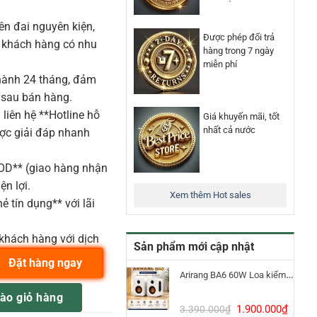
n đai nguyên kiện,
Được phép đổi trả
o khách hàng có nhu
hàng trong 7 ngày
miễn phí
ành 24 tháng, đảm
 sau bán hàng.
liên hệ **Hotline hỗ
Giá khuyến mãi, tốt
nhất cả nước
ược giải đáp nhanh
COD** (giao hàng nhận
ện lợi.
Xem thêm Hot sales
ẻ tín dụng** với lãi
khách hàng với dịch
Sản phẩm mới cập nhật
Đặt hàng ngay
Arirang BA6 60W Loa kiểm âm Bluetooth 5.3
hotgun Cho Máy Ảnh số lượng
ào giỏ hàng
Giá
Giá
1.900.000
₫
3.390.000
₫