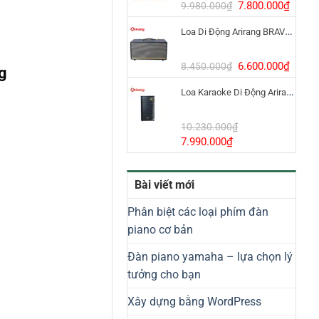
8.800.000₫.
Giá
Giá
7.800.000
₫
9.980.000
₫
gốc
hiện
Loa Di Động Arirang BRAVO 8 800W Có Micro
là:
tại
9.980.000₫.
là:
7.800
Giá
Giá
6.600.000
₫
8.450.000
₫
g
gốc
hiện
Loa Karaoke Di Động Arirang EDGE-X Model I
là:
tại
8.450.000₫.
là:
6.600
10.230.000
₫
Giá
Giá
7.990.000
₫
gốc
hiện
là:
tại
Bài viết mới
10.230.000₫.
là:
7.990.000₫.
Phân biệt các loại phím đàn
piano cơ bản
Đàn piano yamaha – lựa chọn lý
tưởng cho bạn
Xây dựng bằng WordPress