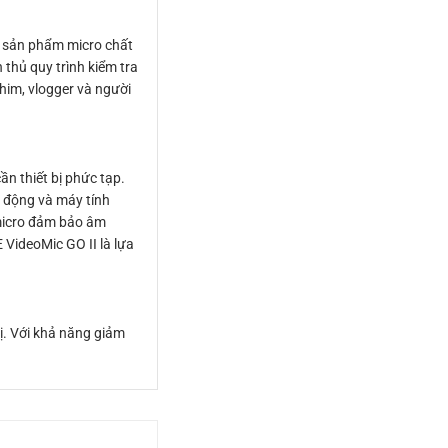
c sản phẩm micro chất
thủ quy trình kiểm tra
him, vlogger và người
n thiết bị phức tạp.
i động và máy tính
 micro đảm bảo âm
 VideoMic GO II là lựa
bị. Với khả năng giảm