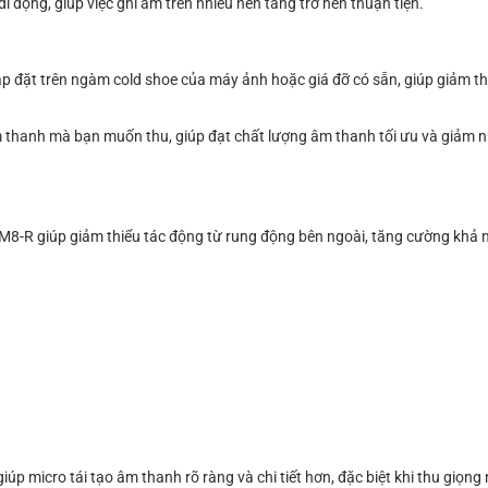
 di động, giúp việc ghi âm trên nhiều nền tảng trở nên thuận tiện.
lắp đặt trên ngàm cold shoe của máy ảnh hoặc giá đỡ có sẵn, giúp giảm t
m thanh mà bạn muốn thu, giúp đạt chất lượng âm thanh tối ưu và giảm 
SM8-R giúp giảm thiểu tác động từ rung động bên ngoài, tăng cường khả 
iúp micro tái tạo âm thanh rõ ràng và chi tiết hơn, đặc biệt khi thu giọng 