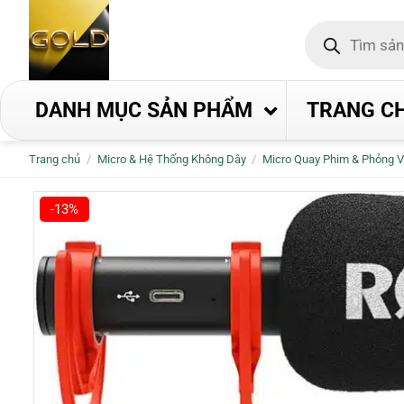
Bỏ
Tìm
qua
kiếm
nội
sản
phẩm
dung
DANH MỤC SẢN PHẨM
TRANG C
Trang chủ
/
Micro & Hệ Thống Không Dây
/
Micro Quay Phim & Phỏng 
-13%