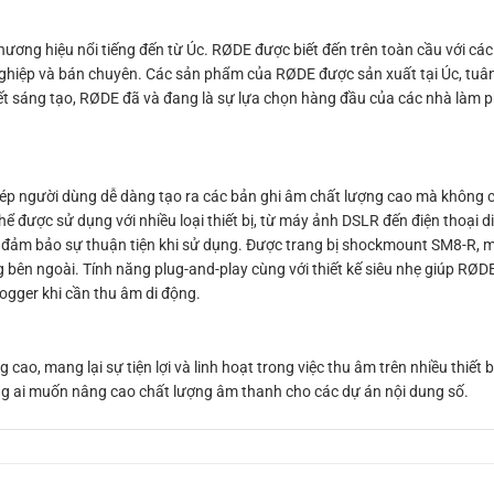
ơng hiệu nổi tiếng đến từ Úc. RØDE được biết đến trên toàn cầu với cá
ghiệp và bán chuyên. Các sản phẩm của RØDE được sản xuất tại Úc, tuân 
ết sáng tạo, RØDE đã và đang là sự lựa chọn hàng đầu của các nhà làm p
hép người dùng dễ dàng tạo ra các bản ghi âm chất lượng cao mà không cầ
hể được sử dụng với nhiều loại thiết bị, từ máy ảnh DSLR đến điện thoại d
 và đảm bảo sự thuận tiện khi sử dụng. Được trang bị shockmount SM8-R,
bên ngoài. Tính năng plug-and-play cùng với thiết kế siêu nhẹ giúp RØDE
ogger khi cần thu âm di động.
ao, mang lại sự tiện lợi và linh hoạt trong việc thu âm trên nhiều thiết 
ng ai muốn nâng cao chất lượng âm thanh cho các dự án nội dung số.