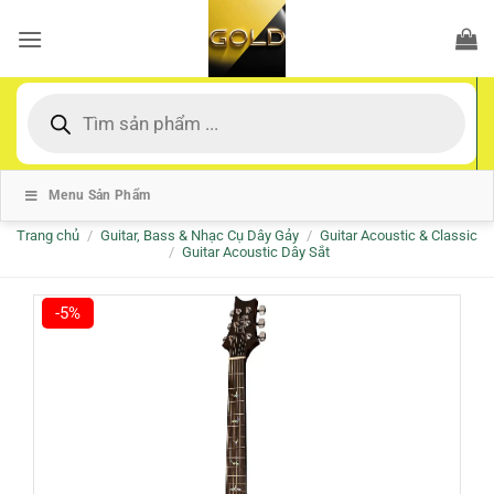
Bỏ
qua
nội
dung
Tìm
kiếm
sản
phẩm
Menu Sản Phẩm
Trang chủ
/
Guitar, Bass & Nhạc Cụ Dây Gảy
/
Guitar Acoustic & Classic
/
Guitar Acoustic Dây Sắt
-5%