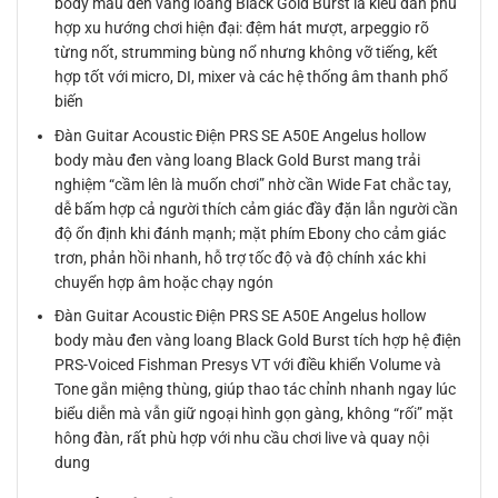
body màu đen vàng loang Black Gold Burst là kiểu đàn phù
hợp xu hướng chơi hiện đại: đệm hát mượt, arpeggio rõ
từng nốt, strumming bùng nổ nhưng không vỡ tiếng, kết
hợp tốt với micro, DI, mixer và các hệ thống âm thanh phổ
biến
Đàn Guitar Acoustic Điện PRS SE A50E Angelus hollow
body màu đen vàng loang Black Gold Burst mang trải
nghiệm “cầm lên là muốn chơi” nhờ cần Wide Fat chắc tay,
dễ bấm hợp cả người thích cảm giác đầy đặn lẫn người cần
độ ổn định khi đánh mạnh; mặt phím Ebony cho cảm giác
trơn, phản hồi nhanh, hỗ trợ tốc độ và độ chính xác khi
chuyển hợp âm hoặc chạy ngón
Đàn Guitar Acoustic Điện PRS SE A50E Angelus hollow
body màu đen vàng loang Black Gold Burst tích hợp hệ điện
PRS-Voiced Fishman Presys VT với điều khiển Volume và
Tone gắn miệng thùng, giúp thao tác chỉnh nhanh ngay lúc
biểu diễn mà vẫn giữ ngoại hình gọn gàng, không “rối” mặt
hông đàn, rất phù hợp với nhu cầu chơi live và quay nội
dung