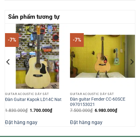
Sản phẩm tương tự
-7%
-7%
GUITAR ACOUSTIC DÂY SẮT
GUITAR ACOUSTIC DÂY SẮT
Đàn guitar Fender CC-60SCE
Đàn Guitar Kapok LD14C Nat
0970153021
Giá
Giá
Giá
Giá
1.830.000
₫
1.700.000
₫
7.500.000
₫
6.980.000
₫
gốc
hiện
gốc
hiện
là:
tại
là:
tại
Đặt hàng ngay
Đặt hàng ngay
1.830.000₫.
là:
7.500.000₫.
là:
000₫.
1.700.000₫.
6.980.000₫