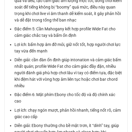
quả và đều, tạo cảm giác âm lượng mộc tốt; đồng thời kiểm
soát để tiếng không bị “boomy” quá mức, điều này quan
trọng khi chơi live vì âm thanh dễ kiểm soát, ít gây phản hồi
và dễ đặt trong tổng thể ban nhạc
Đặc điểm 5: Cần Mahogany kết hợp profile Wide Fat cho
cảm giác chắc tay và bấm ổn định
Lợi ích: bấm hợp âm đỡ mỏi, giữ nốt tốt, hợp người chơi lực
tay vừa đến mạnh
Diễn giải: cần đàn ổn định giúp intonation và cảm giác bấm
nhất quán; profile Wide Fat cho cảm giác đầy đặn, nhiều
người đánh giá phù hợp chơi lâu vì tay có điểm tựa, đặc biệt
khi đệm hát với vòng hợp âm liên tục hoặc chơi bar chord
nhiều
Đặc điểm 6: Mặt phím Ebony cho tốc độ và độ chính xác
cao
Lợi ích: chạy ngón mượt, phản hồi nhanh, tiếng nốt rõ, cảm
giác cao cấp
Diễn giải: Ebony thường cho bề mặt trơn, ít “dính” tay, giúp