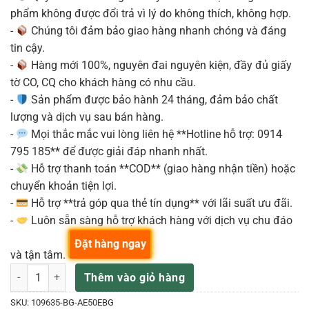
phẩm không được đổi trả vì lý do không thích, không hợp.
-
Chúng tôi đảm bảo giao hàng nhanh chóng và đáng
tin cậy.
-
Hàng mới 100%, nguyên đai nguyên kiện, đầy đủ giấy
tờ CO, CQ cho khách hàng có nhu cầu.
-
Sản phẩm được bảo hành 24 tháng, đảm bảo chất
lượng và dịch vụ sau bán hàng.
-
Mọi thắc mắc vui lòng liên hệ **Hotline hỗ trợ: 0914
795 185** để được giải đáp nhanh nhất.
-
Hỗ trợ thanh toán **COD** (giao hàng nhận tiền) hoặc
chuyển khoản tiện lợi.
-
Hỗ trợ **trả góp qua thẻ tín dụng** với lãi suất ưu đãi.
-
Luôn sẵn sàng hỗ trợ khách hàng với dịch vụ chu đáo
Đặt hàng ngay
và tận tâm.
Đàn Guitar Acoustic Điện PRS SE A50E Angelus hollow body màu đen
Thêm vào giỏ hàng
SKU:
109635-BG-AE50EBG