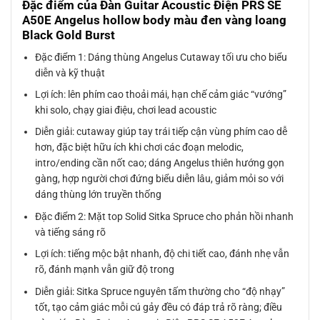
Đặc điểm của Đàn Guitar Acoustic Điện PRS SE
A50E Angelus hollow body màu đen vàng loang
Black Gold Burst
Đặc điểm 1: Dáng thùng Angelus Cutaway tối ưu cho biểu
diễn và kỹ thuật
Lợi ích: lên phím cao thoải mái, hạn chế cảm giác “vướng”
khi solo, chạy giai điệu, chơi lead acoustic
Diễn giải: cutaway giúp tay trái tiếp cận vùng phím cao dễ
hơn, đặc biệt hữu ích khi chơi các đoạn melodic,
intro/ending cần nốt cao; dáng Angelus thiên hướng gọn
gàng, hợp người chơi đứng biểu diễn lâu, giảm mỏi so với
dáng thùng lớn truyền thống
Đặc điểm 2: Mặt top Solid Sitka Spruce cho phản hồi nhanh
và tiếng sáng rõ
Lợi ích: tiếng mộc bật nhanh, độ chi tiết cao, đánh nhẹ vẫn
rõ, đánh mạnh vẫn giữ độ trong
Diễn giải: Sitka Spruce nguyên tấm thường cho “độ nhạy”
tốt, tạo cảm giác mỗi cú gảy đều có đáp trả rõ ràng; điều