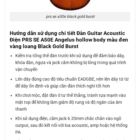
prs se a50e black gold burst
Hướng dẫn sử dụng chi tiết Đàn Guitar Acoustic
Điện PRS SE A50E Angelus hollow body màu đen
vàng loang Black Gold Burst
Kiểm tra tổng thể đàn trước khi sử dụng để đảm bảo dây,
khóa đàn, ngựa và jack cắm không bị lỏng trong quá trình
vận chuyển
Lên dây đúng cao độ tiêu chuẩn EADGBE, nên lên dây từ từ
để dây ổn định và giúp cần đàn thích nghi tốt hơn
Khi chơi mộc, đặt đàn ở tư thế thẳng, tránh tựa mạnh vào
mặt top để không làm giảm độ rung và độ ngân của âm
thanh
Khi sử dụng điện, cắm jack 6.35mm chắc chắn vào ngõ
output, sau đó kết nối với loa acoustic, amp hoặc hệ thống
PA