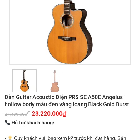
Đàn Guitar Acoustic Điện PRS SE A50E Angelus
hollow body màu đen vàng loang Black Gold Burst
Giá
23.220.000
₫
Giá
₫
24.380.000
gốc
hiện
là:
tại
Hỗ trợ khách hàng:
24.380.000₫.
là:
23.220.000₫.
-
Quý khách vui lòng xem kỹ trước khi đặt hàng. Sản