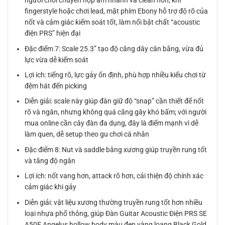
người chơi chuyển hợp âm nhanh và clean hơn; khi
fingerstyle hoặc chơi lead, mặt phím Ebony hỗ trợ độ rõ của
nốt và cảm giác kiểm soát tốt, làm nổi bật chất “acoustic
điện PRS” hiện đại
Đặc điểm 7: Scale 25.3” tạo độ căng dây cân bằng, vừa đủ
lực vừa dễ kiểm soát
Lợi ích: tiếng rõ, lực gảy ổn định, phù hợp nhiều kiểu chơi từ
đệm hát đến picking
Diễn giải: scale này giúp đàn giữ độ “snap” cần thiết để nốt
rõ và ngân, nhưng không quá căng gây khó bấm; với người
mua online cần cây đàn đa dụng, đây là điểm mạnh vì dễ
làm quen, dễ setup theo gu chơi cá nhân
Đặc điểm 8: Nut và saddle bằng xương giúp truyền rung tốt
và tăng độ ngân
Lợi ích: nốt vang hơn, attack rõ hơn, cải thiện độ chính xác
cảm giác khi gảy
Diễn giải: vật liệu xương thường truyền rung tốt hơn nhiều
loại nhựa phổ thông, giúp Đàn Guitar Acoustic Điện PRS SE
A50E Angelus hollow body màu đen vàng loang Black Gold