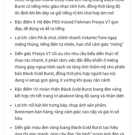
Burst có tiếng mộc giàu nhạc tính hơn, đồng thời tăng độ
ổn định khi lên dây và giữ tiếng rõ khi chơi hợp âm mở
Đặc điểm 9: Hệ điện PRS-Voiced Fishman Presys VT gọn
đẹp, dễ dùng và dễ ra tiếng
Lợi ích: cắm PA là chơi, chỉnh nhanh Volume/Tone ngay
miệng thùng, tiếng điện tự nhiên, hạn chế cảm giác “mỏng”
Diễn giải: Presys VT tối ưu cho nhu cầu biểu diễn thực tế:
thao tác nhanh, ít phân tâm; việc đặt điều khiển ở miệng
thùng giúp ngoại hình sạch và tăng tính thẩm mỹ cho phiên
bản Black Gold Burst, đồng thời phù hợp người tạo nội
dung vì setup gọn gàng, ít vướng khi quay cận cảnh
Đặc điểm 10: Hoàn thiện Black Gold Burst loang đen vàng
kết hợp chi tiết trang trí abalone tăng độ sang và nhận diện
Lợi ích: nổi bật khi trưng bày, chụp ảnh sản phẩm,
livestream bán hàng, tăng cảm giác cao cấp và giá trị sở
hữu
Diễn giải: màu đen vàng loang Black Gold Burst tạo hiệu
ứng thị giác mạnh, giúp cây đàn “ăn hình” trong ánh đèn và