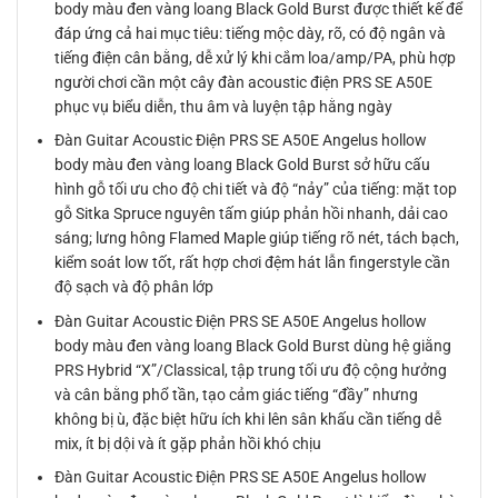
body màu đen vàng loang Black Gold Burst được thiết kế để
đáp ứng cả hai mục tiêu: tiếng mộc dày, rõ, có độ ngân và
tiếng điện cân bằng, dễ xử lý khi cắm loa/amp/PA, phù hợp
người chơi cần một cây đàn acoustic điện PRS SE A50E
phục vụ biểu diễn, thu âm và luyện tập hằng ngày
Đàn Guitar Acoustic Điện PRS SE A50E Angelus hollow
body màu đen vàng loang Black Gold Burst sở hữu cấu
hình gỗ tối ưu cho độ chi tiết và độ “nảy” của tiếng: mặt top
gỗ Sitka Spruce nguyên tấm giúp phản hồi nhanh, dải cao
sáng; lưng hông Flamed Maple giúp tiếng rõ nét, tách bạch,
kiểm soát low tốt, rất hợp chơi đệm hát lẫn fingerstyle cần
độ sạch và độ phân lớp
Đàn Guitar Acoustic Điện PRS SE A50E Angelus hollow
body màu đen vàng loang Black Gold Burst dùng hệ giằng
PRS Hybrid “X”/Classical, tập trung tối ưu độ cộng hưởng
và cân bằng phổ tần, tạo cảm giác tiếng “đầy” nhưng
không bị ù, đặc biệt hữu ích khi lên sân khấu cần tiếng dễ
mix, ít bị dội và ít gặp phản hồi khó chịu
Đàn Guitar Acoustic Điện PRS SE A50E Angelus hollow