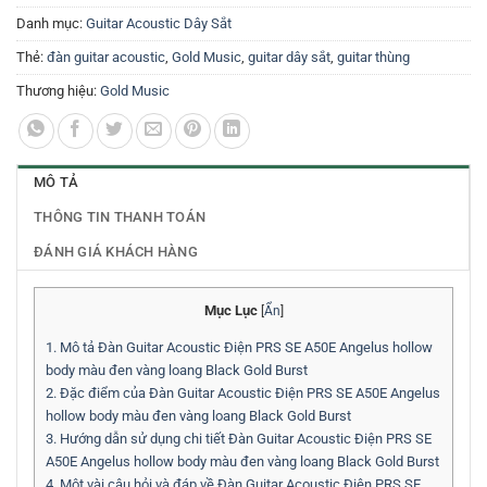
Danh mục:
Guitar Acoustic Dây Sắt
Thẻ:
đàn guitar acoustic
,
Gold Music
,
guitar dây sắt
,
guitar thùng
Thương hiệu:
Gold Music
MÔ TẢ
THÔNG TIN THANH TOÁN
ĐÁNH GIÁ KHÁCH HÀNG
Mục Lục
[
Ẩn
]
1.
Mô tả Đàn Guitar Acoustic Điện PRS SE A50E Angelus hollow
body màu đen vàng loang Black Gold Burst
2.
Đặc điểm của Đàn Guitar Acoustic Điện PRS SE A50E Angelus
hollow body màu đen vàng loang Black Gold Burst
3.
Hướng dẫn sử dụng chi tiết Đàn Guitar Acoustic Điện PRS SE
A50E Angelus hollow body màu đen vàng loang Black Gold Burst
4.
Một vài câu hỏi và đáp về Đàn Guitar Acoustic Điện PRS SE