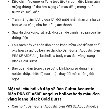
Điều chỉnh Volume và Tone trực tiếp tại cụm điều khiển gắn
miệng thùng để đạt âm lượng và màu tiếng mong muốn
trước khi biểu diễn
Tránh tăng âm lượng quá lớn đột ngột nhằm hạn chế hú và
bảo vệ loa cũng như hệ thống âm thanh
Sau khi chơi xong, rút jack khỏi đàn để tránh hao pin của hệ
thống điện
Lau sạch dây và thân đàn bằng khăn mềm khô để hạn chế
oxy hóa và giữ độ bền lâu dài cho Đàn Guitar Acoustic Điện
PRS SE A50E Angelus hollow body màu đen vàng loang
Black Gold Burst
Bảo quản đàn trong case cứng khi không sử dụng, tránh
nơi ẩm thấp, nhiệt độ cao hoặc thay đổi môi trường đột
ngột
Một vài câu hỏi và đáp về Đàn Guitar Acoustic
Điện PRS SE A50E Angelus hollow body màu đen
vàng loang Black Gold Burst
Câu hỏi 1: Đàn Guitar Acoustic Điện PRS SE A50E Angelus