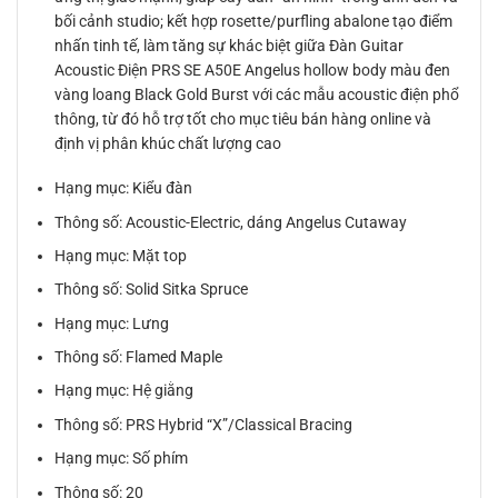
bối cảnh studio; kết hợp rosette/purfling abalone tạo điểm
nhấn tinh tế, làm tăng sự khác biệt giữa Đàn Guitar
Acoustic Điện PRS SE A50E Angelus hollow body màu đen
vàng loang Black Gold Burst với các mẫu acoustic điện phổ
thông, từ đó hỗ trợ tốt cho mục tiêu bán hàng online và
định vị phân khúc chất lượng cao
Hạng mục: Kiểu đàn
Thông số: Acoustic-Electric, dáng Angelus Cutaway
Hạng mục: Mặt top
Thông số: Solid Sitka Spruce
Hạng mục: Lưng
Thông số: Flamed Maple
Hạng mục: Hệ giằng
Thông số: PRS Hybrid “X”/Classical Bracing
Hạng mục: Số phím
Thông số: 20