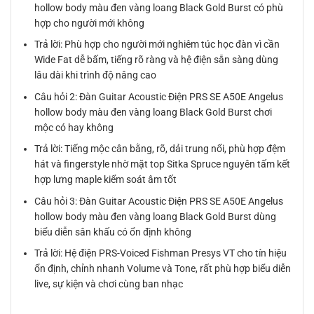
hollow body màu đen vàng loang Black Gold Burst có phù
hợp cho người mới không
Trả lời: Phù hợp cho người mới nghiêm túc học đàn vì cần
Wide Fat dễ bấm, tiếng rõ ràng và hệ điện sẵn sàng dùng
lâu dài khi trình độ nâng cao
Câu hỏi 2: Đàn Guitar Acoustic Điện PRS SE A50E Angelus
hollow body màu đen vàng loang Black Gold Burst chơi
mộc có hay không
Trả lời: Tiếng mộc cân bằng, rõ, dải trung nổi, phù hợp đệm
hát và fingerstyle nhờ mặt top Sitka Spruce nguyên tấm kết
hợp lưng maple kiểm soát âm tốt
Câu hỏi 3: Đàn Guitar Acoustic Điện PRS SE A50E Angelus
hollow body màu đen vàng loang Black Gold Burst dùng
biểu diễn sân khấu có ổn định không
Trả lời: Hệ điện PRS-Voiced Fishman Presys VT cho tín hiệu
ổn định, chỉnh nhanh Volume và Tone, rất phù hợp biểu diễn
live, sự kiện và chơi cùng ban nhạc