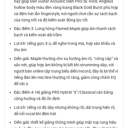
này giúp Đàn Guitar Acoustic Điện PRS SE A50E Angelus
hollow body màu đen vàng loang Black Gold Burst phù hợp
cả đệm hát lẫn fingerstyle, nơi người chơi cần sự tách bạch
của từng nốt và độ kiểm soát động lực tốt
Đặc điểm 3: Lưng hông Flamed Maple giúp âm thanh tách
bạch và kiểm soát dải trầm
Lợi ích: tiếng gọn, ít ù, dễ nghe trong mix, hợp sân khấu và
thu âm
Diễn giải: Maple thường cho xu hướng âm rõ, “cứng cáp” và
sắc nét, giúp hợp âm không bị bết khi strumming dày; với
người bán online tập trung biểu diễn/record, đây là lợi thế vì
tiếng đàn lên mic/line thường rõ ràng, giảm công chỉnh EQ
để cắt ù
Đặc điểm 4: Hệ giằng PRS Hybrid “X”/Classical cân bằng
cộng hưởng và độ ổn định
Lợi ích: tiếng có độ dày nhưng không rối, dải trung hiện rõ,
dễ nổi vocal khi đệm hát
Diễn giải: thiết kế giằng thông minh giúp mặt top rung hiệu