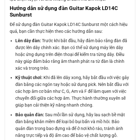
Hướng dẫn sử dụng đàn Guitar Kapok LD14C
Sunburst
Để sử dụng đàn Guitar Kapok LD14C Sunburst một cách hiệu
quả, bạn cần thực hiện theo các hướng dẫn sau:
Lên dây đàn:
Trước khi bắt đầu, hãy đảm bảo rằng đàn đã
được lên dây chính xác. Bạn có thể sử dụng máy lên dây
hoặc ứng dụng trên điện thoại để kiểm tra từng dây. Điều
này giúp đảm bảo rằng âm thanh phát ra từ đàn là chính
xác và trong trẻo.
Kỹ thuật chơi:
Khi đã lên dây xong, hãy bắt đầu với việc gảy
đàn bằng các ngón tay hoặc sử dụng pick. Nên bắt đầu với
các hợp âm cơ bản như C, G, Am và F để làm quen với việc
chuyển đổi giữa các hợp âm. Thực hành thường xuyên sẽ
giúp bạn cải thiện kỹ năng nhanh chóng.
Bảo quản đàn:
Sau mỗi lần sử dụng, hãy lau sạch bề mặt
đàn bằng khăn mềm để loại bỏ bụi bẩn và mồ hôi. Bảo
quản đàn trong bao đựng và để ở nơi khô ráo, tránh ánh
nắng trực tiếp và độ ẩm cao để bảo vệ chất lượng gỗ.