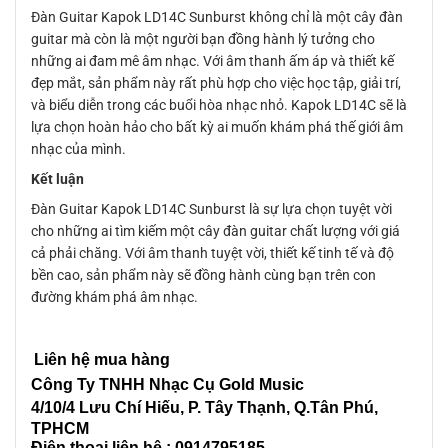
Đàn Guitar Kapok LD14C Sunburst không chỉ là một cây đàn
guitar mà còn là một người bạn đồng hành lý tưởng cho
những ai đam mê âm nhạc. Với âm thanh ấm áp và thiết kế
đẹp mắt, sản phẩm này rất phù hợp cho việc học tập, giải trí,
và biểu diễn trong các buổi hòa nhạc nhỏ. Kapok LD14C sẽ là
lựa chọn hoàn hảo cho bất kỳ ai muốn khám phá thế giới âm
nhạc của mình.
Kết luận
Đàn Guitar Kapok LD14C Sunburst là sự lựa chọn tuyệt vời
cho những ai tìm kiếm một cây đàn guitar chất lượng với giá
cả phải chăng. Với âm thanh tuyệt vời, thiết kế tinh tế và độ
bền cao, sản phẩm này sẽ đồng hành cùng bạn trên con
đường khám phá âm nhạc.
Liên hệ mua hàng
Công Ty TNHH Nhạc Cụ Gold Music
4/10/4 L
ưu Chí Hiếu, P. Tây Thạnh
, Q.Tân Phú,
TPHCM
Điện thoại liên hệ : 0914795185