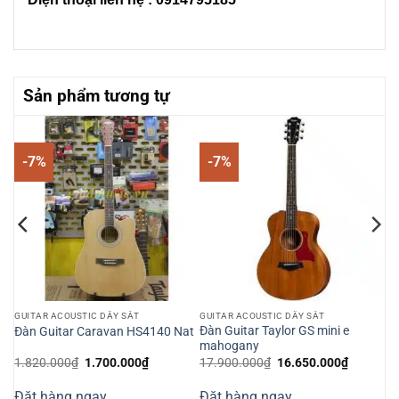
Sản phẩm tương tự
-7%
-7%
GUITAR ACOUSTIC DÂY SẮT
GUITAR ACOUSTIC DÂY SẮT
Đàn Guitar Taylor GS mini e
Đàn Guitar Caravan HS4140 Nat
mahogany
Giá
Giá
Giá
Giá
1.820.000
₫
1.700.000
₫
17.900.000
₫
16.650.000
₫
gốc
hiện
gốc
hiện
là:
tại
là:
tại
Đặt hàng ngay
Đặt hàng ngay
1.820.000₫.
là:
17.900.000₫.
là: