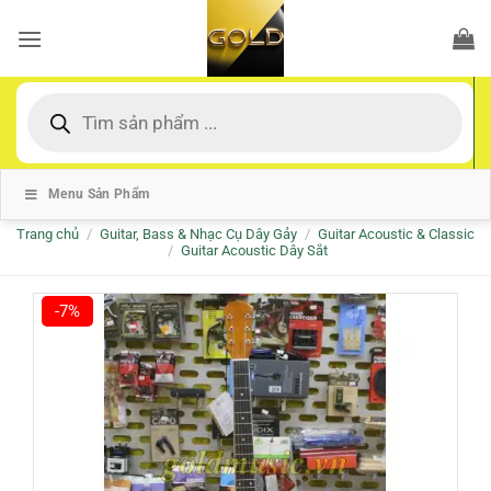
Bỏ
qua
nội
dung
Tìm
kiếm
sản
phẩm
Menu Sản Phẩm
Trang chủ
/
Guitar, Bass & Nhạc Cụ Dây Gảy
/
Guitar Acoustic & Classic
/
Guitar Acoustic Dây Sắt
-7%