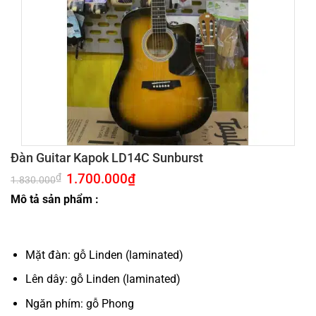
Đàn Guitar Kapok LD14C Sunburst
Giá
1.700.000
₫
Giá
₫
1.830.000
gốc
hiện
là:
tại
Mô tả sản phẩm :
1.830.000₫.
là:
1.700.000₫.
Mặt đàn: gỗ Linden (laminated)
Lên dây: gỗ Linden (laminated)
Ngăn phím: gỗ Phong