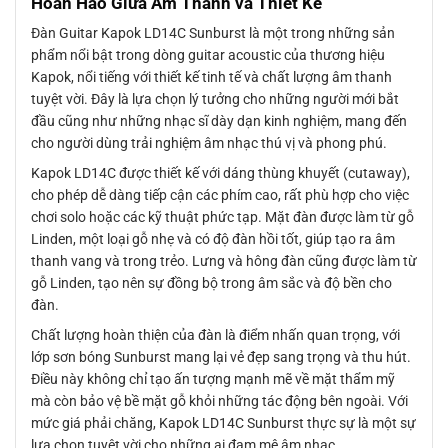
Hoàn Hảo Giữa Âm Thanh và Thiết Kế
Đàn Guitar Kapok LD14C Sunburst là một trong những sản
phẩm nổi bật trong dòng guitar acoustic của thương hiệu
Kapok, nổi tiếng với thiết kế tinh tế và chất lượng âm thanh
tuyệt vời. Đây là lựa chọn lý tưởng cho những người mới bắt
đầu cũng như những nhạc sĩ dày dạn kinh nghiệm, mang đến
cho người dùng trải nghiệm âm nhạc thú vị và phong phú.
Kapok LD14C được thiết kế với dáng thùng khuyết (cutaway),
cho phép dễ dàng tiếp cận các phím cao, rất phù hợp cho việc
chơi solo hoặc các kỹ thuật phức tạp. Mặt đàn được làm từ gỗ
Linden, một loại gỗ nhẹ và có độ đàn hồi tốt, giúp tạo ra âm
thanh vang và trong trẻo. Lưng và hông đàn cũng được làm từ
gỗ Linden, tạo nên sự đồng bộ trong âm sắc và độ bền cho
đàn.
Chất lượng hoàn thiện của đàn là điểm nhấn quan trọng, với
lớp sơn bóng Sunburst mang lại vẻ đẹp sang trọng và thu hút.
Điều này không chỉ tạo ấn tượng mạnh mẽ về mặt thẩm mỹ
mà còn bảo vệ bề mặt gỗ khỏi những tác động bên ngoài. Với
mức giá phải chăng, Kapok LD14C Sunburst thực sự là một sự
lựa chọn tuyệt vời cho những ai đam mê âm nhạc.