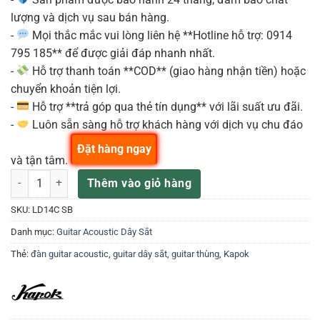
lượng và dịch vụ sau bán hàng.
-
Mọi thắc mắc vui lòng liên hệ **Hotline hỗ trợ: 0914
795 185** để được giải đáp nhanh nhất.
-
Hỗ trợ thanh toán **COD** (giao hàng nhận tiền) hoặc
chuyển khoản tiện lợi.
-
Hỗ trợ **trả góp qua thẻ tín dụng** với lãi suất ưu đãi.
-
Luôn sẵn sàng hỗ trợ khách hàng với dịch vụ chu đáo
Đặt hàng ngay
và tận tâm.
Đàn Guitar Kapok LD14C Sunburst số lượng
Thêm vào giỏ hàng
SKU:
LD14C SB
Danh mục:
Guitar Acoustic Dây Sắt
Thẻ:
đàn guitar acoustic
,
guitar dây sắt
,
guitar thùng
,
Kapok