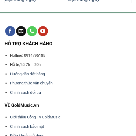
000₫.
1.700.000₫.
16.650.0
HỖ TRỢ KHÁCH HÀNG
Hotline: 0914795185
Hỗ trợ từ 7h -- 20h
Hướng dẫn đặt hàng
Phương thức vận chuyển
Chính sách đổi trả
VỀ GoldMusic.vn
Giới thiệu Công Ty GoldMusic
Chính sách bảo mật
Điều khoản sử dụng