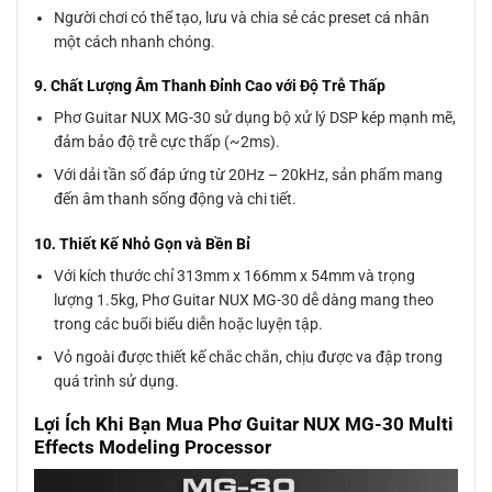
Người chơi có thể tạo, lưu và chia sẻ các preset cá nhân
một cách nhanh chóng.
9. Chất Lượng Âm Thanh Đỉnh Cao với Độ Trễ Thấp
Phơ Guitar NUX MG-30 sử dụng bộ xử lý DSP kép mạnh mẽ,
đảm bảo độ trễ cực thấp (~2ms).
Với dải tần số đáp ứng từ 20Hz – 20kHz, sản phẩm mang
đến âm thanh sống động và chi tiết.
10. Thiết Kế Nhỏ Gọn và Bền Bỉ
Với kích thước chỉ 313mm x 166mm x 54mm và trọng
lượng 1.5kg, Phơ Guitar NUX MG-30 dễ dàng mang theo
trong các buổi biểu diễn hoặc luyện tập.
Vỏ ngoài được thiết kế chắc chắn, chịu được va đập trong
quá trình sử dụng.
Lợi Ích Khi Bạn Mua Phơ Guitar NUX MG-30 Multi
Effects Modeling Processor