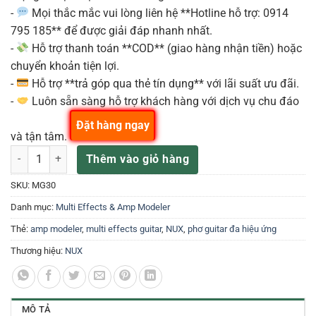
-
Mọi thắc mắc vui lòng liên hệ **Hotline hỗ trợ: 0914
795 185** để được giải đáp nhanh nhất.
-
Hỗ trợ thanh toán **COD** (giao hàng nhận tiền) hoặc
chuyển khoản tiện lợi.
-
Hỗ trợ **trả góp qua thẻ tín dụng** với lãi suất ưu đãi.
-
Luôn sẵn sàng hỗ trợ khách hàng với dịch vụ chu đáo
Đặt hàng ngay
và tận tâm.
Phơ Guitar Nux MG-30 Multi Effects Modeling Processor MG-30 số 
Thêm vào giỏ hàng
SKU:
MG30
Danh mục:
Multi Effects & Amp Modeler
Thẻ:
amp modeler
,
multi effects guitar
,
NUX
,
phơ guitar đa hiệu ứng
Thương hiệu:
NUX
MÔ TẢ