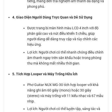
tiếng, mang đến trải nghiệm âm thanh đa dạng và
phong phú.
4. Giao Diện Người Dùng Trực Quan và Dễ Sử Dụng
Được trang bị màn hình màu LCD 4 inch với độ
phân giải cao và nút điều khiển 5 chiều, giúp
người dùng dễ dàng truy cập và tùy chỉnh các
hiệu ứng.
Lợi ích: Người chơi có thể nhanh chóng điều chỉnh
âm thanh ngay trên sân khấu hoặc trong phòng
thu mà không mất nhiều thời gian.
5. Tích Hợp Looper và Máy Trống Hữu Ích
Phơ Guitar NUX MG-30 tích hợp looper với khả
năng ghi âm 60 giây (mono) hoặc 30 giây
(stereo) và máy trống với 11 kiểu nhạc và 67 mẫu
nhịp.
Lợi ích: Người chơi có thể luyện tập, sáng tác và