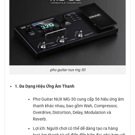
pho guitar nux mg 30
1. Đa Dạng Hiệu Ứng Âm Thanh
Phơ Guitar NUX MG-30 cung cấp 56 hiệu ứng âm
thanh khác nhau, bao gồm Wah, Compressor,
Overdrive, Distortion, Delay, Modulation và
Reverb.
Lợi ích: Người chơi có thể dễ dàng tạo ra hàng
loạt âm thanh từ cổ điển đến hiện đại, phù hợp với