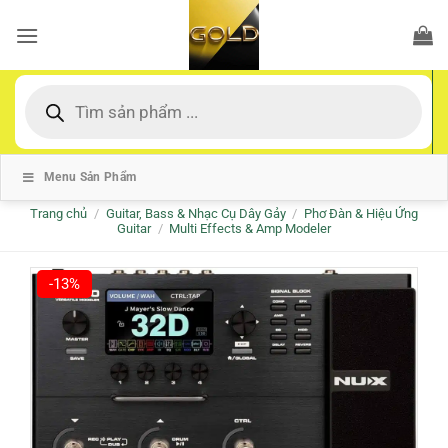
Bỏ
qua
nội
dung
Tìm
kiếm
sản
phẩm
Menu Sản Phẩm
Trang chủ
/
Guitar, Bass & Nhạc Cụ Dây Gảy
/
Phơ Đàn & Hiệu Ứng
Guitar
/
Multi Effects & Amp Modeler
-13%