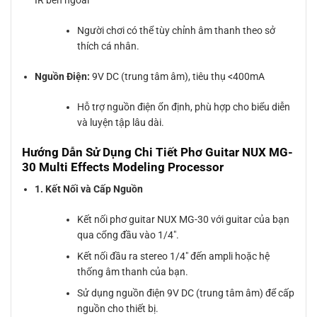
IR bên ngoài
Người chơi có thể tùy chỉnh âm thanh theo sở
thích cá nhân.
Nguồn Điện:
9V DC (trung tâm âm), tiêu thụ <400mA
Hỗ trợ nguồn điện ổn định, phù hợp cho biểu diễn
và luyện tập lâu dài.
Hướng Dẫn Sử Dụng Chi Tiết Phơ Guitar NUX MG-
30 Multi Effects Modeling Processor
1. Kết Nối và Cấp Nguồn
Kết nối phơ guitar NUX MG-30 với guitar của bạn
qua cổng đầu vào 1/4″.
Kết nối đầu ra stereo 1/4″ đến ampli hoặc hệ
thống âm thanh của bạn.
Sử dụng nguồn điện 9V DC (trung tâm âm) để cấp
nguồn cho thiết bị.