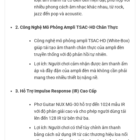
nhiều phong cách âm nhạc khác nhau, từ rock,
jazz đến pop và acoustic.
2. Công Nghệ Mô Phỏng Ampli TSAC-HD Chân Thực
Công nghệ mô phỏng ampli TSAC-HD (White-Box)
giúp tái tạo âm thanh chân thực của ampli đèn
truyền thống với độ phản hồi tự nhiên.
Lợi ích: Người chơi cảm nhận được âm thanh ấm
áp và đầy đặn của ampli đèn mà không cần phải
mang theo nhiều thiết bị nặng nề.
3. Hỗ Trợ Impulse Response (IR) Cao Cấp
Phơ Guitar NUX MG-30 hỗ trợ đến 1024 mẫu IR
với độ phân giải cao và cho phép người dùng tải
lên đến 128 IR từ bên thứ ba.
Lợi ích: Người chơi có thể tùy chỉnh âm thanh
bằng cách sử dụng IR từ các thương hiệu loa nổi