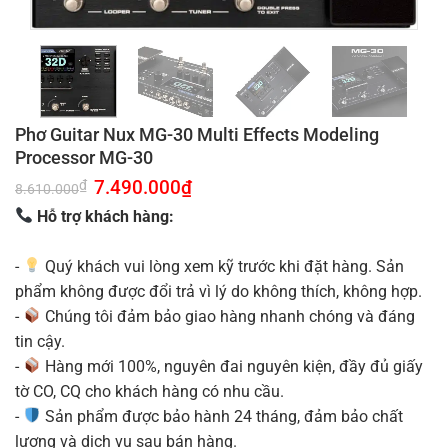
Phơ Guitar Nux MG-30 Multi Effects Modeling
Processor MG-30
Giá
7.490.000
₫
Giá
₫
8.610.000
gốc
hiện
là:
tại
Hỗ trợ khách hàng:
8.610.000₫.
là:
7.490.000₫.
-
Quý khách vui lòng xem kỹ trước khi đặt hàng. Sản
phẩm không được đổi trả vì lý do không thích, không hợp.
-
Chúng tôi đảm bảo giao hàng nhanh chóng và đáng
tin cậy.
-
Hàng mới 100%, nguyên đai nguyên kiện, đầy đủ giấy
tờ CO, CQ cho khách hàng có nhu cầu.
-
Sản phẩm được bảo hành 24 tháng, đảm bảo chất
lượng và dịch vụ sau bán hàng.