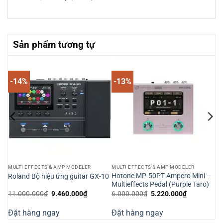
Sản phẩm tương tự
-14%
-13%
MULTI EFFECTS & AMP MODELER
MULTI EFFECTS & AMP MODELER
Hotone MP-50PT Ampero Mini –
Roland Bộ hiệu ứng guitar GX-10
Multieffects Pedal (Purple Taro)
Giá
Giá
Giá
Giá
11.000.000
₫
9.460.000
₫
6.000.000
₫
5.220.000
₫
gốc
hiện
gốc
hiện
là:
tại
là:
tại
Đặt hàng ngay
Đặt hàng ngay
11.000.000₫.
là:
6.000.000₫.
là:
000₫.
9.460.000₫.
5.220.000₫