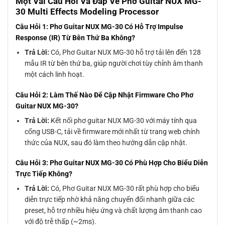
Một Vài Câu Hỏi Và Đáp Về Phơ Guitar NUX MG-
30 Multi Effects Modeling Processor
Câu Hỏi 1: Phơ Guitar NUX MG-30 Có Hỗ Trợ Impulse
Response (IR) Từ Bên Thứ Ba Không?
Trả Lời:
Có, Phơ Guitar NUX MG-30 hỗ trợ tải lên đến 128
mẫu IR từ bên thứ ba, giúp người chơi tùy chỉnh âm thanh
một cách linh hoạt.
Câu Hỏi 2: Làm Thế Nào Để Cập Nhật Firmware Cho Phơ
Guitar NUX MG-30?
Trả Lời:
Kết nối phơ guitar NUX MG-30 với máy tính qua
cổng USB-C, tải về firmware mới nhất từ trang web chính
thức của NUX, sau đó làm theo hướng dẫn cập nhật.
Câu Hỏi 3: Phơ Guitar NUX MG-30 Có Phù Hợp Cho Biểu Diễn
Trực Tiếp Không?
Trả Lời:
Có, Phơ Guitar NUX MG-30 rất phù hợp cho biểu
diễn trực tiếp nhờ khả năng chuyển đổi nhanh giữa các
preset, hỗ trợ nhiều hiệu ứng và chất lượng âm thanh cao
với độ trễ thấp (~2ms).