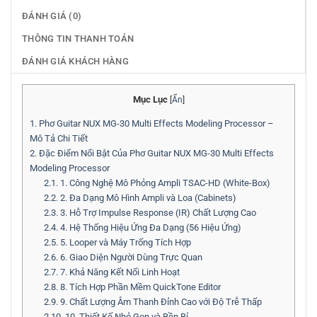
ĐÁNH GIÁ (0)
THÔNG TIN THANH TOÁN
ĐÁNH GIÁ KHÁCH HÀNG
Mục Lục
[
Ẩn
]
1.
Phơ Guitar NUX MG-30 Multi Effects Modeling Processor –
Mô Tả Chi Tiết
2.
Đặc Điểm Nổi Bật Của Phơ Guitar NUX MG-30 Multi Effects
Modeling Processor
2.1.
1. Công Nghệ Mô Phỏng Ampli TSAC-HD (White-Box)
2.2.
2. Đa Dạng Mô Hình Ampli và Loa (Cabinets)
2.3.
3. Hỗ Trợ Impulse Response (IR) Chất Lượng Cao
2.4.
4. Hệ Thống Hiệu Ứng Đa Dạng (56 Hiệu Ứng)
2.5.
5. Looper và Máy Trống Tích Hợp
2.6.
6. Giao Diện Người Dùng Trực Quan
2.7.
7. Khả Năng Kết Nối Linh Hoạt
2.8.
8. Tích Hợp Phần Mềm QuickTone Editor
2.9.
9. Chất Lượng Âm Thanh Đỉnh Cao với Độ Trễ Thấp
2.10.
10. Thiết Kế Nhỏ Gọn và Bền Bỉ