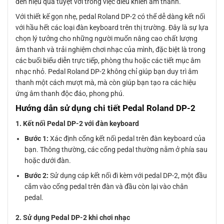
đến hiệu quả tuyệt vời trong việc điều khiển âm thanh.
Với thiết kế gọn nhẹ, pedal Roland DP-2 có thể dễ dàng kết nối
với hầu hết các loại đàn keyboard trên thị trường. Đây là sự lựa
chọn lý tưởng cho những người muốn nâng cao chất lượng
âm thanh và trải nghiệm chơi nhạc của mình, đặc biệt là trong
các buổi biểu diễn trực tiếp, phòng thu hoặc các tiết mục âm
nhạc nhỏ. Pedal Roland DP-2 không chỉ giúp bạn duy trì âm
thanh một cách mượt mà, mà còn giúp bạn tạo ra các hiệu
ứng âm thanh độc đáo, phong phú.
Hướng dẫn sử dụng chi tiết Pedal Roland DP-2
1. Kết nối Pedal DP-2 với đàn keyboard
Bước 1:
Xác định cổng kết nối pedal trên đàn keyboard của
bạn. Thông thường, các cổng pedal thường nằm ở phía sau
hoặc dưới đàn.
Bước 2:
Sử dụng cáp kết nối đi kèm với pedal DP-2, một đầu
cắm vào cổng pedal trên đàn và đầu còn lại vào chân
pedal.
2. Sử dụng Pedal DP-2 khi chơi nhạc