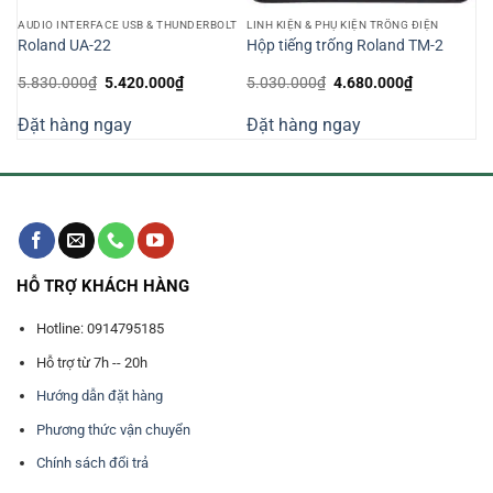
AUDIO INTERFACE USB & THUNDERBOLT
LINH KIỆN & PHỤ KIỆN TRỐNG ĐIỆN
Roland UA-22
Hộp tiếng trống Roland TM-2
Giá
Giá
Giá
Giá
5.830.000
₫
5.420.000
₫
5.030.000
₫
4.680.000
₫
gốc
hiện
gốc
hiện
là:
tại
là:
tại
Đặt hàng ngay
Đặt hàng ngay
5.830.000₫.
là:
5.030.000₫.
là:
₫.
5.420.000₫.
4.680.000₫
HỖ TRỢ KHÁCH HÀNG
Hotline: 0914795185
Hỗ trợ từ 7h -- 20h
Hướng dẫn đặt hàng
Phương thức vận chuyển
Chính sách đổi trả