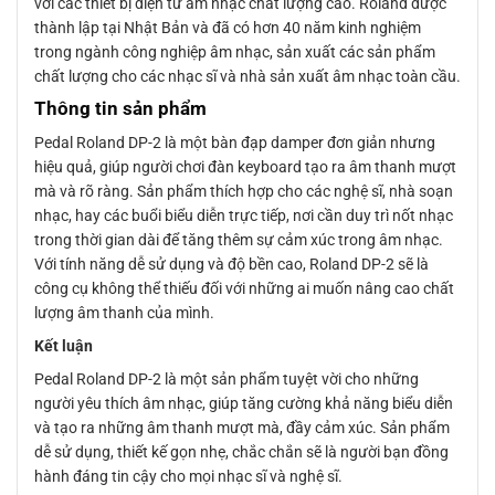
với các thiết bị điện tử âm nhạc chất lượng cao. Roland được
thành lập tại Nhật Bản và đã có hơn 40 năm kinh nghiệm
trong ngành công nghiệp âm nhạc, sản xuất các sản phẩm
chất lượng cho các nhạc sĩ và nhà sản xuất âm nhạc toàn cầu.
Thông tin sản phẩm
Pedal Roland DP-2 là một bàn đạp damper đơn giản nhưng
hiệu quả, giúp người chơi đàn keyboard tạo ra âm thanh mượt
mà và rõ ràng. Sản phẩm thích hợp cho các nghệ sĩ, nhà soạn
nhạc, hay các buổi biểu diễn trực tiếp, nơi cần duy trì nốt nhạc
trong thời gian dài để tăng thêm sự cảm xúc trong âm nhạc.
Với tính năng dễ sử dụng và độ bền cao, Roland DP-2 sẽ là
công cụ không thể thiếu đối với những ai muốn nâng cao chất
lượng âm thanh của mình.
Kết luận
Pedal Roland DP-2 là một sản phẩm tuyệt vời cho những
người yêu thích âm nhạc, giúp tăng cường khả năng biểu diễn
và tạo ra những âm thanh mượt mà, đầy cảm xúc. Sản phẩm
dễ sử dụng, thiết kế gọn nhẹ, chắc chắn sẽ là người bạn đồng
hành đáng tin cậy cho mọi nhạc sĩ và nghệ sĩ.