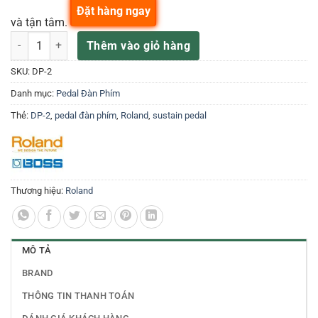
Đặt hàng ngay
và tận tâm.
Pedal Roland DP-2 số lượng
Thêm vào giỏ hàng
SKU:
DP-2
Danh mục:
Pedal Đàn Phím
Thẻ:
DP-2
,
pedal đàn phím
,
Roland
,
sustain pedal
Thương hiệu:
Roland
MÔ TẢ
BRAND
THÔNG TIN THANH TOÁN