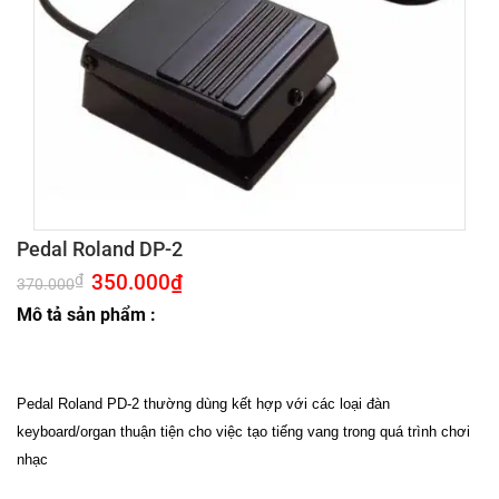
Pedal Roland DP-2
Giá
350.000
₫
Giá
₫
370.000
gốc
hiện
là:
tại
Mô tả sản phẩm :
370.000₫.
là:
350.000₫.
Pedal Roland PD-2 thường dùng kết hợp với các loại đàn
keyboard/organ thuận tiện cho việc tạo tiếng vang trong quá trình chơi
nhạc