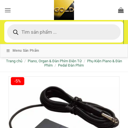
Bỏ
qua
nội
dung
Tìm
kiếm
sản
phẩm
Menu Sản Phẩm
Trang chủ
/
Piano, Organ & Đàn Phím Điện Tử
/
Phụ Kiện Piano & Đàn
Phím
/
Pedal Đàn Phím
-5%