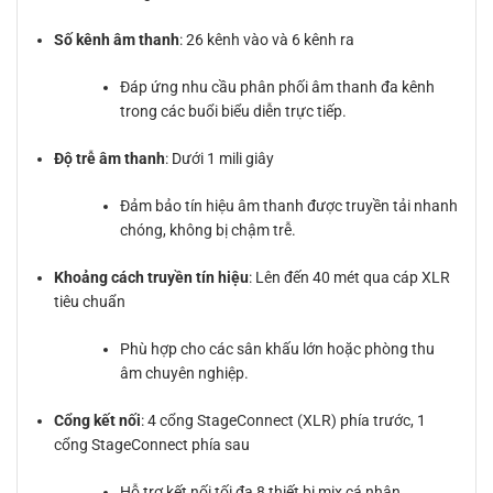
Số kênh âm thanh
: 26 kênh vào và 6 kênh ra
Đáp ứng nhu cầu phân phối âm thanh đa kênh
trong các buổi biểu diễn trực tiếp.
Độ trễ âm thanh
: Dưới 1 mili giây
Đảm bảo tín hiệu âm thanh được truyền tải nhanh
chóng, không bị chậm trễ.
Khoảng cách truyền tín hiệu
: Lên đến 40 mét qua cáp XLR
tiêu chuẩn
Phù hợp cho các sân khấu lớn hoặc phòng thu
âm chuyên nghiệp.
Cổng kết nối
: 4 cổng StageConnect (XLR) phía trước, 1
cổng StageConnect phía sau
Hỗ trợ kết nối tối đa 8 thiết bị mix cá nhân.