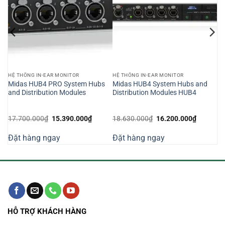
HỆ THỐNG IN-EAR MONITOR
HỆ THỐNG IN-EAR MONITOR
Midas HUB4 PRO System Hubs
Midas HUB4 System Hubs and
and Distribution Modules
Distribution Modules HUB4
Giá
Giá
Giá
Giá
17.700.000
₫
15.390.000
₫
18.630.000
₫
16.200.000
₫
gốc
hiện
gốc
hiện
là:
tại
là:
tại
Đặt hàng ngay
Đặt hàng ngay
17.700.000₫.
là:
18.630.000₫.
là:
000₫.
15.390.000₫.
16.200.0
HỖ TRỢ KHÁCH HÀNG