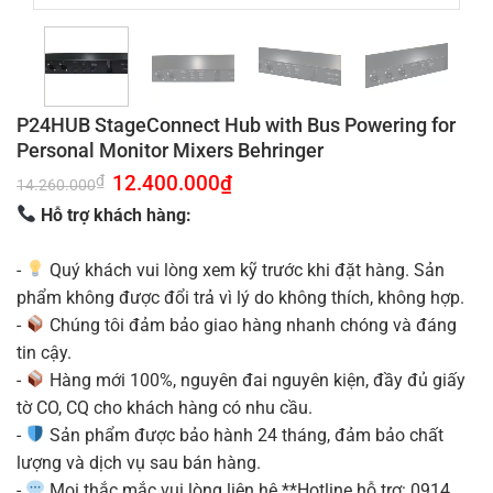
P24HUB StageConnect Hub with Bus Powering for
Personal Monitor Mixers Behringer
Giá
12.400.000
₫
Giá
₫
14.260.000
gốc
hiện
là:
tại
Hỗ trợ khách hàng:
14.260.000₫.
là:
12.400.000₫.
-
Quý khách vui lòng xem kỹ trước khi đặt hàng. Sản
phẩm không được đổi trả vì lý do không thích, không hợp.
-
Chúng tôi đảm bảo giao hàng nhanh chóng và đáng
tin cậy.
-
Hàng mới 100%, nguyên đai nguyên kiện, đầy đủ giấy
tờ CO, CQ cho khách hàng có nhu cầu.
-
Sản phẩm được bảo hành 24 tháng, đảm bảo chất
lượng và dịch vụ sau bán hàng.
-
Mọi thắc mắc vui lòng liên hệ **Hotline hỗ trợ: 0914