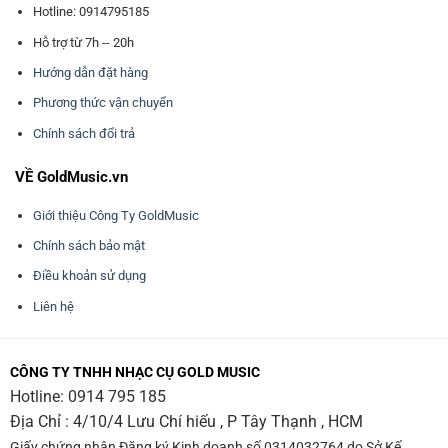
Hotline: 0914795185
Hỗ trợ từ 7h -- 20h
Hướng dẫn đặt hàng
Phương thức vận chuyển
Chính sách đổi trả
VỀ GoldMusic.vn
Giới thiệu Công Ty GoldMusic
Chính sách bảo mật
Điều khoản sử dụng
Liên hệ
CÔNG TY TNHH NHẠC CỤ GOLD MUSIC
Hotline:
0914 795 185
Địa Chỉ : 4/10/4 Lưu Chí hiếu , P Tây Thạnh , HCM
Giấy chứng nhận Đăng ký Kinh doanh số 0314032764 do Sở Kế