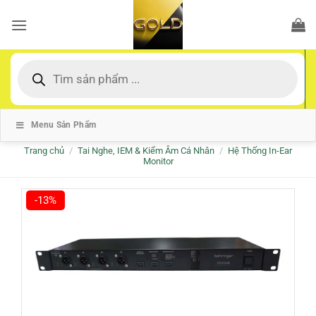
Bỏ
qua
nội
dung
Tìm
kiếm
sản
phẩm
Menu Sản Phẩm
Trang chủ
/
Tai Nghe, IEM & Kiểm Âm Cá Nhân
/
Hệ Thống In-Ear
Monitor
-13%