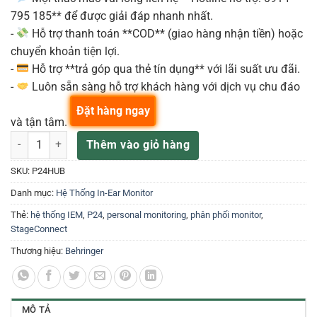
795 185** để được giải đáp nhanh nhất.
-
Hỗ trợ thanh toán **COD** (giao hàng nhận tiền) hoặc
chuyển khoản tiện lợi.
-
Hỗ trợ **trả góp qua thẻ tín dụng** với lãi suất ưu đãi.
-
Luôn sẵn sàng hỗ trợ khách hàng với dịch vụ chu đáo
Đặt hàng ngay
và tận tâm.
P24HUB StageConnect Hub with Bus Powering for Personal Monitor 
Thêm vào giỏ hàng
SKU:
P24HUB
Danh mục:
Hệ Thống In-Ear Monitor
Thẻ:
hệ thống IEM
,
P24
,
personal monitoring
,
phân phối monitor
,
StageConnect
Thương hiệu:
Behringer
MÔ TẢ