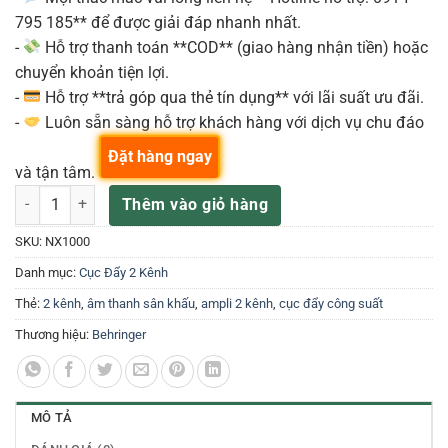
795 185** để được giải đáp nhanh nhất.
-
Hỗ trợ thanh toán **COD** (giao hàng nhận tiền) hoặc
chuyển khoản tiện lợi.
-
Hỗ trợ **trả góp qua thẻ tín dụng** với lãi suất ưu đãi.
-
Luôn sẵn sàng hỗ trợ khách hàng với dịch vụ chu đáo
Đặt hàng ngay
và tận tâm.
NX1000 Power Amp Behringer 2 x 300w / 4 ohm | Amply Công Suất B
Thêm vào giỏ hàng
SKU:
NX1000
Danh mục:
Cục Đẩy 2 Kênh
Thẻ:
2 kênh
,
âm thanh sân khấu
,
ampli 2 kênh
,
cục đẩy công suất
Thương hiệu:
Behringer
MÔ TẢ