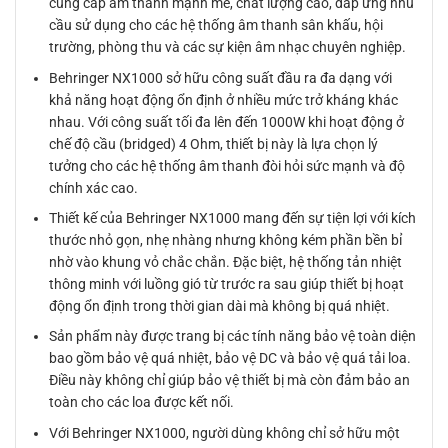
cung cấp âm thanh mạnh mẽ, chất lượng cao, đáp ứng nhu
cầu sử dụng cho các hệ thống âm thanh sân khấu, hội
trường, phòng thu và các sự kiện âm nhạc chuyên nghiệp.
Behringer NX1000 sở hữu công suất đầu ra đa dạng với
khả năng hoạt động ổn định ở nhiều mức trở kháng khác
nhau. Với công suất tối đa lên đến 1000W khi hoạt động ở
chế độ cầu (bridged) 4 Ohm, thiết bị này là lựa chọn lý
tưởng cho các hệ thống âm thanh đòi hỏi sức mạnh và độ
chính xác cao.
Thiết kế của Behringer NX1000 mang đến sự tiện lợi với kích
thước nhỏ gọn, nhẹ nhàng nhưng không kém phần bền bỉ
nhờ vào khung vỏ chắc chắn. Đặc biệt, hệ thống tản nhiệt
thông minh với luồng gió từ trước ra sau giúp thiết bị hoạt
động ổn định trong thời gian dài mà không bị quá nhiệt.
Sản phẩm này được trang bị các tính năng bảo vệ toàn diện
bao gồm bảo vệ quá nhiệt, bảo vệ DC và bảo vệ quá tải loa.
Điều này không chỉ giúp bảo vệ thiết bị mà còn đảm bảo an
toàn cho các loa được kết nối.
Với Behringer NX1000, người dùng không chỉ sở hữu một