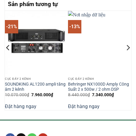
Sản phẩm tương tự
-21%
-13%
CỤC ĐẨY 2 KÊNH
CỤC ĐẨY 2 KÊNH
ng
SOUNDKING AL1200 ampli tăng
Behringer NX1000D Amply Công
âm 2 kênh
Suất 2 x 500w / 2 ohm DSP
Giá
Giá
Giá
Giá
10.070.000
₫
7.960.000
₫
8.440.000
₫
7.340.000
₫
n
gốc
hiện
gốc
hiện
là:
tại
là:
tại
Đặt hàng ngay
Đặt hàng ngay
10.070.000₫.
là:
8.440.000₫.
là:
830.000₫.
7.960.000₫.
7.340.000₫