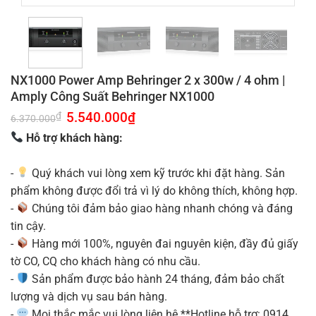
NX1000 Power Amp Behringer 2 x 300w / 4 ohm |
Amply Công Suất Behringer NX1000
Giá
5.540.000
₫
Giá
₫
6.370.000
gốc
hiện
là:
tại
Hỗ trợ khách hàng:
6.370.000₫.
là:
5.540.000₫.
-
Quý khách vui lòng xem kỹ trước khi đặt hàng. Sản
phẩm không được đổi trả vì lý do không thích, không hợp.
-
Chúng tôi đảm bảo giao hàng nhanh chóng và đáng
tin cậy.
-
Hàng mới 100%, nguyên đai nguyên kiện, đầy đủ giấy
tờ CO, CQ cho khách hàng có nhu cầu.
-
Sản phẩm được bảo hành 24 tháng, đảm bảo chất
lượng và dịch vụ sau bán hàng.
-
Mọi thắc mắc vui lòng liên hệ **Hotline hỗ trợ: 0914