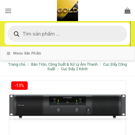
Bỏ
qua
nội
dung
Tìm
kiếm
sản
phẩm
Menu Sản Phẩm
Trang chủ
/
Bàn Trộn, Công Suất & Xử Lý Âm Thanh
/
Cục Đẩy Công
Suất
/
Cục Đẩy 2 Kênh
-13%