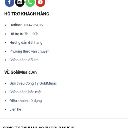
HỖ TRỢ KHÁCH HÀNG
Hotline: 0914795185
Hỗ trợ từ 7h -- 20h
Hướng dẫn đặt hàng
Phương thức vận chuyển
Chính sách đổi trả
VỀ GoldMusic.vn
Giới thiệu Công Ty GoldMusic
Chính sách bảo mật
Điều khoản sử dụng
Liên hệ
CÔNG TY TNHH NHẠC CỤ GOLD MUSIC