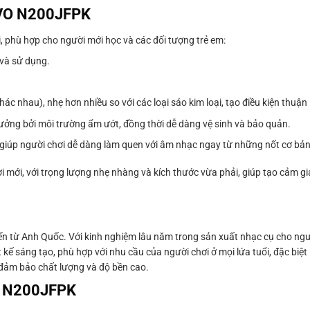
NUVO N200JFPK
 phù hợp cho người mới học và các đối tượng trẻ em:
 và sử dụng.
c nhau), nhẹ hơn nhiều so với các loại sáo kim loại, tạo điều kiện thuận l
ưởng bởi môi trường ẩm ướt, đồng thời dễ dàng vệ sinh và bảo quản.
, giúp người chơi dễ dàng làm quen với âm nhạc ngay từ những nốt cơ bản
i mới, với trọng lượng nhẹ nhàng và kích thước vừa phải, giúp tạo cảm gi
từ Anh Quốc. Với kinh nghiệm lâu năm trong sản xuất nhạc cụ cho ng
 sáng tạo, phù hợp với nhu cầu của người chơi ở mọi lứa tuổi, đặc biệt 
đảm bảo chất lượng và độ bền cao.
O N200JFPK