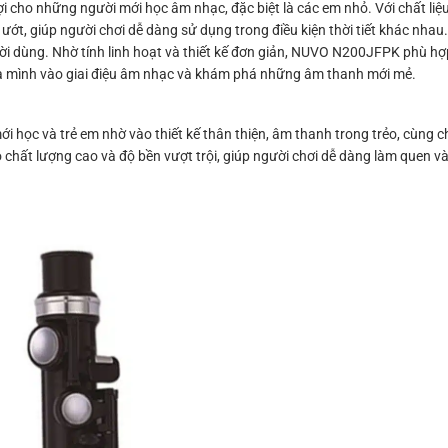
ợi cho những người mới học âm nhạc, đặc biệt là các em nhỏ. Với chất li
ớt, giúp người chơi dễ dàng sử dụng trong điều kiện thời tiết khác nhau.
gười dùng. Nhờ tính linh hoạt và thiết kế đơn giản, NUVO N200JFPK phù h
a mình vào giai điệu âm nhạc và khám phá những âm thanh mới mẻ.
học và trẻ em nhờ vào thiết kế thân thiện, âm thanh trong trẻo, cùng chấ
t lượng cao và độ bền vượt trội, giúp người chơi dễ dàng làm quen và 