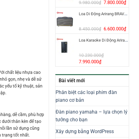
8.800.000₫.
Giá
Giá
7.800.000
₫
9.980.000
₫
gốc
hiện
Loa Di Động Arirang BRAVO 8 800W Có Micro
là:
tại
9.980.000₫.
là:
7.800
Giá
Giá
6.600.000
₫
8.450.000
₫
gốc
hiện
Loa Karaoke Di Động Arirang EDGE-X Model I
là:
tại
8.450.000₫.
là:
6.600
10.230.000
₫
Giá
Giá
7.990.000
₫
gốc
hiện
ới chất liệu nhựa cao
là:
tại
 nhỏ gọn, nhẹ và dễ sử
Bài viết mới
10.230.000₫.
là:
 yếu tố kỹ thuật, sản
7.990.000₫.
Phân biệt các loại phím đàn
tập.
piano cơ bản
Đàn piano yamaha – lựa chọn lý
nhàng, dễ cầm, phù hợp
tưởng cho bạn
t dưới thân kèn để tạo
 mỗi lần sử dụng cũng
Xây dựng bằng WordPress
 trạng tốt nhất.