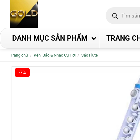
Bỏ
Tìm
qua
kiếm
nội
sản
phẩm
dung
DANH MỤC SẢN PHẨM
TRANG C
Trang chủ
/
Kèn, Sáo & Nhạc Cụ Hơi
/
Sáo Flute
-7%