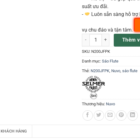
suất ưu đãi.
-
Luôn sẵn sàng hỗ trợ 
vụ chu đáo và tận tâm.
NUVO N200JFPK Kèn loại Flu
Thêm v
SKU:
N200JFPK
Danh mục:
Sáo Flute
Thẻ:
N200JFPK
,
Nuvo
,
sáo flute
Thương hiệu:
Nuvo
 KHÁCH HÀNG