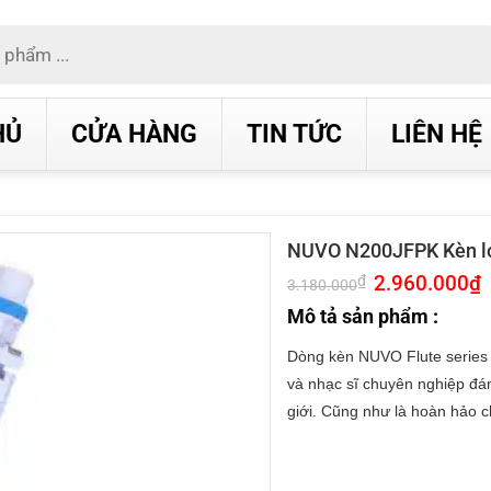
HỦ
CỬA HÀNG
TIN TỨC
LIÊN HỆ
NUVO N200JFPK Kèn lo
Giá
2.960.000
₫
G
₫
3.180.000
gốc
h
là:
t
Mô tả sản phẩm :
3.180.000₫.
l
2
Dòng kèn NUVO Flute series 
và nhạc sĩ chuyên nghiệp đán
giới. Cũng như là hoàn hảo 