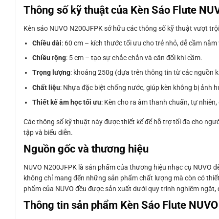
Thông số kỹ thuật của Kèn Sáo Flute 
Kèn sáo NUVO N200JFPK sở hữu các thông số kỹ thuật vượt trội,
Chiều dài
: 60 cm – kích thước tối ưu cho trẻ nhỏ, dễ cầm nắm
Chiều rộng
: 5 cm – tạo sự chắc chắn và cân đối khi cầm.
Trọng lượng
: khoảng 250g (dựa trên thông tin từ các nguồn khá
Chất liệu
: Nhựa đặc biệt chống nước, giúp kèn không bị ảnh h
Thiết kế âm học tối ưu
: Kèn cho ra âm thanh chuẩn, tự nhiên
Các thông số kỹ thuật này được thiết kế để hỗ trợ tối đa cho ngườ
tập và biểu diễn.
Nguồn gốc và thương hiệu
NUVO N200JFPK là sản phẩm của thương hiệu nhạc cụ NUVO đến 
không chỉ mang đến những sản phẩm chất lượng mà còn có thiết kế
phẩm của NUVO đều được sản xuất dưới quy trình nghiêm ngặt, 
Thông tin sản phẩm Kèn Sáo Flute NUV