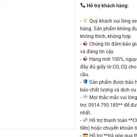
Hỗ trợ khách hàng:
-
Quý khách vui lòng xe
hàng. Sản phẩm không được
không thích, không hợp.
-
Chúng tôi đảm bảo g
và đáng tin cậy.
-
Hàng mới 100%, nguyê
đầy đủ giấy tờ CO, CQ ch
cầu.
-
Sản phẩm được bảo h
bảo chất lượng và dịch vụ
-
Mọi thắc mắc vui lòng 
trợ: 0914 795 185** để đ
nhất.
-
Hỗ trợ thanh toán **
tiền) hoặc chuyển khoản ti
-
Hỗ trợ **trả góp qua th