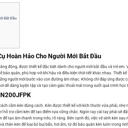
ới Bắt Đầu
ụ Hoàn Hảo Cho Người Mới Bắt Đầu
g động, được thiết kế đặc biệt dành cho người mới bắt đầu và trẻ em. V
bảo quản, phù hợp với khí hậu và điều kiện thời tiết khác nhau. Thiết kế
ng người mới bước vào con đường âm nhạc. Không chỉ đáp ứng được các
i dễ dàng luyện tập và tạo cảm giác thoải mái trong suốt quá trình học 
O N200JFPK
ch cầm kèn đúng cách. Kèn được thiết kế với kích thước vừa phải, nhẹ 
 trí hỗ trợ cầm kèn để tạo điểm tựa vững chắc. Ngón tay cái tay phải sẽ đặ
 để tạo âm thanh trong trẻo, rõ ràng. Bên cạnh đó, việc vệ sinh kèn sau
 thân kèn để loại bỏ bụi bẩn, hơi ẩm, từ đó bảo quản kèn luôn trong tình