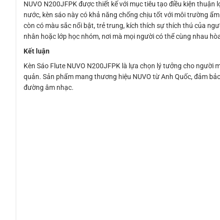
NUVO N200JFPK được thiết kế với mục tiêu tạo điều kiện thuận l
nước, kèn sáo này có khả năng chống chịu tốt với môi trường ẩm ư
còn có màu sắc nổi bật, trẻ trung, kích thích sự thích thú của n
nhân hoặc lớp học nhóm, nơi mà mọi người có thể cùng nhau hò
Kết luận
Kèn Sáo Flute NUVO N200JFPK là lựa chọn lý tưởng cho người mới 
quản. Sản phẩm mang thương hiệu NUVO từ Anh Quốc, đảm bảo chấ
đường âm nhạc.