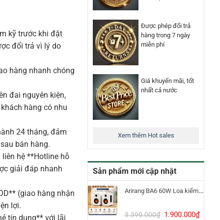
Được phép đổi trả
m kỹ trước khi đặt
hàng trong 7 ngày
miễn phí
 đổi trả vì lý do
iao hàng nhanh chóng
Giá khuyến mãi, tốt
nhất cả nước
n đai nguyên kiện,
o khách hàng có nhu
ành 24 tháng, đảm
Xem thêm Hot sales
 sau bán hàng.
liên hệ **Hotline hỗ
ược giải đáp nhanh
Sản phẩm mới cập nhật
Arirang BA6 60W Loa kiểm âm Bluetooth 5.3
COD** (giao hàng nhận
ện lợi.
Giá
Giá
1.900.000
₫
3.390.000
₫
ẻ tín dụng** với lãi