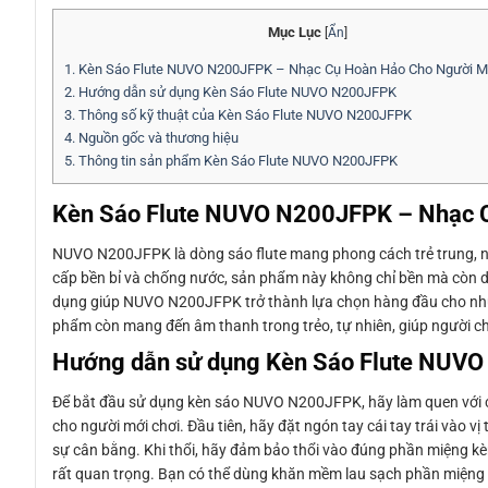
Mục Lục
[
Ẩn
]
1.
Kèn Sáo Flute NUVO N200JFPK – Nhạc Cụ Hoàn Hảo Cho Người M
2.
Hướng dẫn sử dụng Kèn Sáo Flute NUVO N200JFPK
3.
Thông số kỹ thuật của Kèn Sáo Flute NUVO N200JFPK
4.
Nguồn gốc và thương hiệu
5.
Thông tin sản phẩm Kèn Sáo Flute NUVO N200JFPK
Kèn Sáo Flute NUVO N200JFPK – Nhạc C
NUVO N200JFPK là dòng sáo flute mang phong cách trẻ trung, năn
cấp bền bỉ và chống nước, sản phẩm này không chỉ bền mà còn dễ 
dụng giúp NUVO N200JFPK trở thành lựa chọn hàng đầu cho nhữ
phẩm còn mang đến âm thanh trong trẻo, tự nhiên, giúp người chơ
Hướng dẫn sử dụng Kèn Sáo Flute NUV
Để bắt đầu sử dụng kèn sáo NUVO N200JFPK, hãy làm quen với cá
cho người mới chơi. Đầu tiên, hãy đặt ngón tay cái tay trái vào vị
sự cân bằng. Khi thổi, hãy đảm bảo thổi vào đúng phần miệng kèn
rất quan trọng. Bạn có thể dùng khăn mềm lau sạch phần miệng và