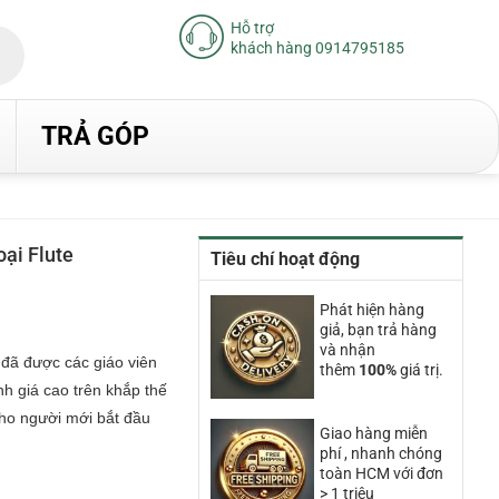
Hỗ trợ
khách hàng 0914795185
TRẢ GÓP
ại Flute
Tiêu chí hoạt động
iá
iện
Phát hiện hàng
ại
giả, bạn trả hàng
à:
.960.000₫.
và nhận
đã được các giáo viên
thêm
100%
giá trị.
h giá cao trên khắp thế
cho người mới bắt đầu
Giao hàng miễn
phí , nhanh chóng
toàn HCM với đơn
> 1 triệu