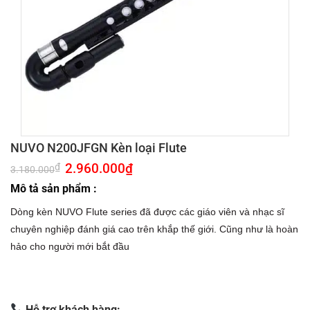
NUVO N200JFGN Kèn loại Flute
Giá
2.960.000
₫
Giá
₫
3.180.000
gốc
hiện
là:
tại
Mô tả sản phẩm :
3.180.000₫.
là:
2.960.000₫.
Dòng kèn NUVO Flute series đã được các giáo viên và nhạc sĩ
chuyên nghiệp đánh giá cao trên khắp thế giới. Cũng như là hoàn
hảo cho người mới bắt đầu
Hỗ trợ khách hàng: