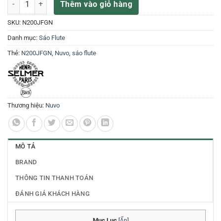
Thêm vào giỏ hàng
SKU:
N200JFGN
Danh mục:
Sáo Flute
Thẻ:
N200JFGN
,
Nuvo
,
sáo flute
Thương hiệu:
Nuvo
MÔ TẢ
BRAND
THÔNG TIN THANH TOÁN
ĐÁNH GIÁ KHÁCH HÀNG
Mục Lục
[
Ẩn
]