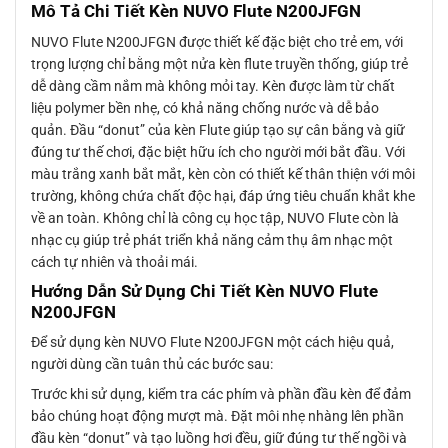
Mô Tả Chi Tiết Kèn NUVO Flute N200JFGN
NUVO Flute N200JFGN được thiết kế đặc biệt cho trẻ em, với
trọng lượng chỉ bằng một nửa kèn flute truyền thống, giúp trẻ
dễ dàng cầm nắm mà không mỏi tay. Kèn được làm từ chất
liệu polymer bền nhẹ, có khả năng chống nước và dễ bảo
quản. Đầu “donut” của kèn Flute giúp tạo sự cân bằng và giữ
đúng tư thế chơi, đặc biệt hữu ích cho người mới bắt đầu. Với
màu trắng xanh bắt mắt, kèn còn có thiết kế thân thiện với môi
trường, không chứa chất độc hại, đáp ứng tiêu chuẩn khắt khe
về an toàn. Không chỉ là công cụ học tập, NUVO Flute còn là
nhạc cụ giúp trẻ phát triển khả năng cảm thụ âm nhạc một
cách tự nhiên và thoải mái.
Hướng Dẫn Sử Dụng Chi Tiết Kèn NUVO Flute
N200JFGN
Để sử dụng kèn NUVO Flute N200JFGN một cách hiệu quả,
người dùng cần tuân thủ các bước sau:
Trước khi sử dụng, kiểm tra các phím và phần đầu kèn để đảm
bảo chúng hoạt động mượt mà. Đặt môi nhẹ nhàng lên phần
đầu kèn “donut” và tạo luồng hơi đều, giữ đúng tư thế ngồi và