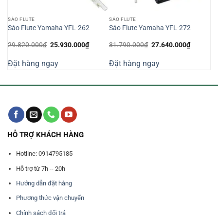
SÁO FLUTE
SÁO FLUTE
Sáo Flute Yamaha YFL-262
Sáo Flute Yamaha YFL-272
Giá
Giá
Giá
Giá
29.820.000
₫
25.930.000
₫
31.790.000
₫
27.640.000
₫
gốc
hiện
gốc
hiện
là:
tại
là:
tại
Đặt hàng ngay
Đặt hàng ngay
29.820.000₫.
là:
31.790.000₫.
là:
000₫.
25.930.000₫.
27.640.0
HỖ TRỢ KHÁCH HÀNG
Hotline: 0914795185
Hỗ trợ từ 7h -- 20h
Hướng dẫn đặt hàng
Phương thức vận chuyển
Chính sách đổi trả