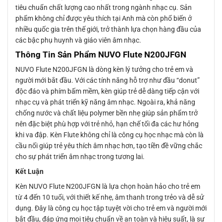
tiêu chuẩn chất lượng cao nhất trong ngành nhạc cụ. Sản
phẩm không chỉ được yêu thích tại Anh mà còn phổ biến ở
nhiều quốc gia trên thế giới, trở thành lựa chọn hàng đầu của
các bậc phụ huynh và giáo viên âm nhạc.
Thông Tin Sản Phẩm NUVO Flute N200JFGN
NUVO Flute N200JFGN là dòng kèn lý tưởng cho trẻ em và
người mới bắt đầu. Với các tính năng hỗ trợ như đầu “donut”
độc đáo và phím bấm mềm, kèn giúp trẻ dễ dàng tiếp cận với
nhạc cụ và phát triển kỹ năng âm nhạc. Ngoài ra, khả năng
chống nước và chất liệu polymer bền nhẹ giúp sản phẩm trở
nên đặc biệt phù hợp với trẻ nhỏ, hạn chế tối đa các hư hỏng
khi va đập. Kèn Flute không chỉ là công cụ học nhạc mà còn là
cầu nối giúp trẻ yêu thích âm nhạc hơn, tạo tiền đề vững chắc
cho sự phát triển âm nhạc trong tương lai.
Kết Luận
Kèn NUVO Flute N200JFGN là lựa chọn hoàn hảo cho trẻ em
từ 4 đến 10 tuổi, với thiết kế nhẹ, âm thanh trong trẻo và dễ sử
dụng. Đây là công cụ học tập tuyệt vời cho trẻ em và người mới
bắt đầu, đáp ứng mọi tiêu chuẩn về an toàn và hiệu suất, là sự