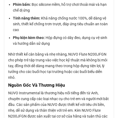
Phím bấm:
Bọc silicone mềm, hỗ trợ chơi thoải mái và hạn
chế dị ứng
Tính năng thêm:
Khả năng chống nước 100%, dễ dàng vệ
sinh, thiết kế chống trơn trượt, đáp ứng tiêu chuẩn an toàn
cao
Phụ kiện kèm theo:
Hộp đựng có dây đeo, dụng cụ vệ sinh
và hướng dẫn sử dụng
Nhờ thiết kế cân bằng và nhẹ nhàng, NUVO Flute N200JFGN
cho phép trẻ tập trung vào việc học kỹ thuật mà không bị mỏi
tay, đồng thời dễ dàng mang theo trong hộp đựng tiện lợi, lý
tưởng cho các buổi học tại trường hoặc các buổi biểu diễn
nhỏ.
Nguồn Gốc Và Thương Hiệu
NUVO Instrumental là thương hiệu nổi tiếng đến từ Anh,
chuyên cung cấp các loại nhạc cụ cho trẻ em và người mới bắt
đầu. Các sản phẩm của NUVO được thiết kế với tiêu chí bền,
nhẹ, dễ sử dụng và thân thiện với trẻ em. Kèn NUVO Flute
N200JFGN được sản xuất tại cơ sở của hãng và tuân thủ các