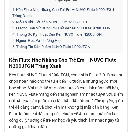
1.
Kèn Flute Nhẹ Nhàng Cho Trẻ Em – NUVO Flute N200JFGN
Trắng Xanh
2.
Mô Tả Chi Tiết Kèn NUVO Flute N200JFGN
3.
Hướng Dẫn Sử Dụng Chi Tiết Kèn NUVO Flute N200JFGN
4.
Thông Số Kỹ Thuật Của Kèn NUVO Flute N200JFGN
5.
Nguồn Gốc Và Thương Hiệu
6.
Thông Tin Sản Phẩm NUVO Flute N200JFGN
Kèn Flute Nhẹ Nhàng Cho Trẻ Em – NUVO Flute
N200JFGN Trắng Xanh
Kèn flute NUVO Flute N200JFGN, còn gọi là Flute 2.0, là sự lựa
chọn hoàn hảo cho trẻ từ 4 đến 10 tuổi và những người mới
học nhạc. Với thiết kế nhẹ, sáng tạo và các tính năng nổi bật,
kèn NUVO Flute mang đến trải nghiệm âm nhạc tuyệt vời. Điểm
nổi bật của sản phẩm này là phần đầu “donut” độc quyền, giúp
trẻ dễ dàng cầm và chơi kèn mà không bị mất cân bằng. Kèn
Flute không chỉ đáp ứng tiêu chuẩn về âm thanh mà còn là
công cụ lý tưởng để trẻ em học và yêu thích âm nhạc ngay từ
những giai đoạn đầu.