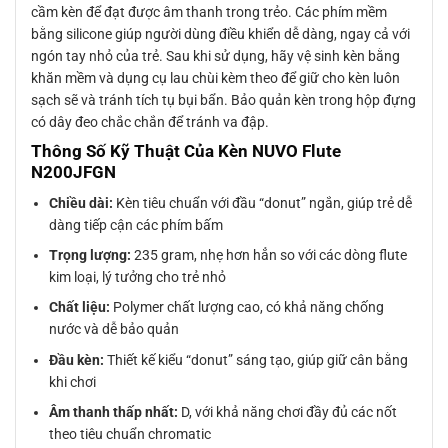
cầm kèn để đạt được âm thanh trong trẻo. Các phím mềm
bằng silicone giúp người dùng điều khiển dễ dàng, ngay cả với
ngón tay nhỏ của trẻ. Sau khi sử dụng, hãy vệ sinh kèn bằng
khăn mềm và dụng cụ lau chùi kèm theo để giữ cho kèn luôn
sạch sẽ và tránh tích tụ bụi bẩn. Bảo quản kèn trong hộp đựng
có dây đeo chắc chắn để tránh va đập.
Thông Số Kỹ Thuật Của Kèn NUVO Flute
N200JFGN
Chiều dài:
Kèn tiêu chuẩn với đầu “donut” ngắn, giúp trẻ dễ
dàng tiếp cận các phím bấm
Trọng lượng:
235 gram, nhẹ hơn hẳn so với các dòng flute
kim loại, lý tưởng cho trẻ nhỏ
Chất liệu:
Polymer chất lượng cao, có khả năng chống
nước và dễ bảo quản
Đầu kèn:
Thiết kế kiểu “donut” sáng tạo, giúp giữ cân bằng
khi chơi
Âm thanh thấp nhất:
D, với khả năng chơi đầy đủ các nốt
theo tiêu chuẩn chromatic