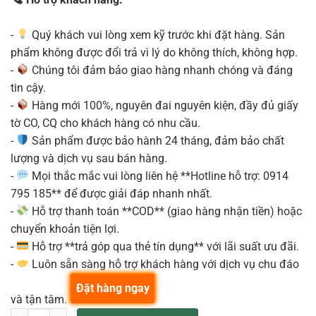
-
Quý khách vui lòng xem kỹ trước khi đặt hàng. Sản
phẩm không được đổi trả vì lý do không thích, không hợp.
-
Chúng tôi đảm bảo giao hàng nhanh chóng và đáng
tin cậy.
-
Hàng mới 100%, nguyên đai nguyên kiện, đầy đủ giấy
tờ CO, CQ cho khách hàng có nhu cầu.
-
Sản phẩm được bảo hành 24 tháng, đảm bảo chất
lượng và dịch vụ sau bán hàng.
-
Mọi thắc mắc vui lòng liên hệ **Hotline hỗ trợ: 0914
795 185** để được giải đáp nhanh nhất.
-
Hỗ trợ thanh toán **COD** (giao hàng nhận tiền) hoặc
chuyển khoản tiện lợi.
-
Hỗ trợ **trả góp qua thẻ tín dụng** với lãi suất ưu đãi.
-
Luôn sẵn sàng hỗ trợ khách hàng với dịch vụ chu đáo
Đặt hàng ngay
và tận tâm.
NUVO N200JFGN Kèn loại Flute số lượng