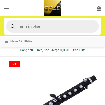
Bỏ
qua
nội
dung
Tìm
kiếm
sản
phẩm
Menu Sản Phẩm
Trang chủ
/
Kèn, Sáo & Nhạc Cụ Hơi
/
Sáo Flute
-7%