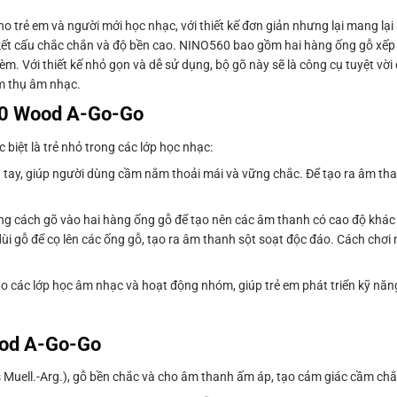
trẻ em và người mới học nhạc, với thiết kế đơn giản nhưng lại mang lạ
 kết cấu chắc chắn và độ bền cao. NINO560 bao gồm hai hàng ống gỗ xếp
m. Với thiết kế nhỏ gọn và dễ sử dụng, bộ gõ này sẽ là công cụ tuyệt vờ
ảm thụ âm nhạc.
60 Wood A-Go-Go
biệt là trẻ nhỏ trong các lớp học nhạc:
a tay, giúp người dùng cầm nắm thoải mái và vững chắc. Để tạo ra âm th
ằng cách gõ vào hai hàng ống gỗ để tạo nên các âm thanh có cao độ khác
gỗ để cọ lên các ống gỗ, tạo ra âm thanh sột soạt độc đáo. Cách chơi n
cho các lớp học âm nhạc và hoạt động nhóm, giúp trẻ em phát triển kỹ n
ood A-Go-Go
s Muell.-Arg.), gỗ bền chắc và cho âm thanh ấm áp, tạo cảm giác cầm ch