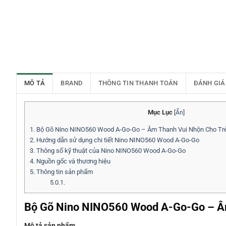
MÔ TẢ
BRAND
THÔNG TIN THANH TOÁN
ĐÁNH GIÁ
Mục Lục
[
Ẩn
]
1.
Bộ Gõ Nino NINO560 Wood A-Go-Go – Âm Thanh Vui Nhộn Cho Trẻ
2.
Hướng dẫn sử dụng chi tiết Nino NINO560 Wood A-Go-Go
3.
Thông số kỹ thuật của Nino NINO560 Wood A-Go-Go
4.
Nguồn gốc và thương hiệu
5.
Thông tin sản phẩm
5.0.1.
Bộ Gõ Nino NINO560 Wood A-Go-Go – Âm
Mô tả sản phẩm