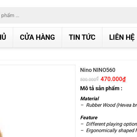
HỦ
CỬA HÀNG
TIN TỨC
LIÊN HỆ
Nino NINO560
Giá
470.000
₫
Giá
₫
500.000
gốc
hiện
là:
tại
Mô tả sản phẩm :
500.000₫.
là:
470.0
Material
– Rubber Wood (Hevea bras
Feature
– Different playing optio
– Ergonomically shaped 