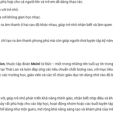
c phù hợp cho cả người lớn và trẻ em dễ dàng thao tác.
 với trẻ nhỏ.
a với không gian học nhạc.
 ra âm thanh ở hai cao độ khác nhau, giúp trẻ nhỏ nhận biết và làm quen
chỉ tạo ra âm thanh phong phú mà còn giúp người chơi luyện tập kỹ năng
ion
, thuộc tập đoàn
Meinl
từ Đức – một trong những tên tuổi uy tín trong
ại Thái Lan và luôn đáp ứng các tiêu chuẩn chất lượng cao, với mục tiêu
 các trường học, giáo viên và các tổ chức giáo dục tin dùng nhờ vào độ
i, giúp trẻ nhỏ phát triển khả năng thính giác, nhận biết nhịp điệu và
này rất phù hợp cho các lớp học, hoạt động nhóm hoặc các buổi luyện tập
hể dùng như một guiro, mở rộng khả năng sáng tạo và khám phá của trẻ 