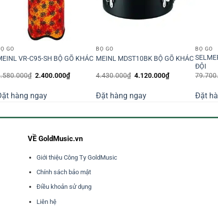
BỘ GÕ
BỘ GÕ
BỘ GÕ
SELME
MEINL VR-C95-SH BỘ GÕ KHÁC
MEINL MDST10BK BỘ GÕ KHÁC
ĐỘI
Giá
Giá
Giá
Giá
2.580.000
₫
2.400.000
₫
4.430.000
₫
4.120.000
₫
79.700
gốc
hiện
gốc
hiện
là:
tại
là:
tại
Đặt hàng ngay
Đặt hàng ngay
Đặt h
2.580.000₫.
là:
4.430.000₫.
là:
0₫.
2.400.000₫.
4.120.000₫.
VỀ GoldMusic.vn
Giới thiệu Công Ty GoldMusic
Chính sách bảo mật
Điều khoản sử dụng
Liên hệ