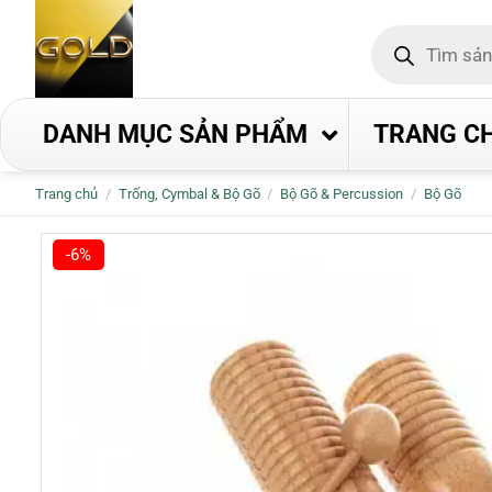
Bỏ
Tìm
qua
kiếm
nội
sản
phẩm
dung
DANH MỤC SẢN PHẨM
TRANG C
Trang chủ
/
Trống, Cymbal & Bộ Gõ
/
Bộ Gõ & Percussion
/
Bộ Gõ
-6%