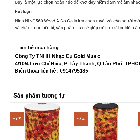
Đây là một lựa chọn hoàn hảo để khơi dậy niềm đam mê âm nhạc 
Kết luận
Nino NINO560 Wood A-Go-Go là lựa chọn tuyệt vời cho người mới b
và chất lượng bền bỉ, sản phẩm này sẽ giúp trẻ em trải nghiệm âm
Liên hệ mua hàng
Công Ty TNHH Nhạc Cụ Gold Music
4/10/4 L
ưu Chí Hiếu, P. Tây Thạnh
, Q.Tân Phú, TPH
Điện thoại liên hệ : 0914795185
Sản phẩm tương tự
-7%
-7%