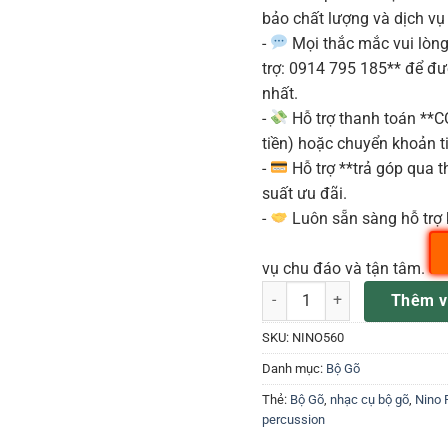
bảo chất lượng và dịch vụ
-
Mọi thắc mắc vui lòng 
trợ: 0914 795 185** để đ
nhất.
-
Hỗ trợ thanh toán **
tiền) hoặc chuyển khoản ti
-
Hỗ trợ **trả góp qua th
suất ưu đãi.
-
Luôn sẵn sàng hỗ trợ 
vụ chu đáo và tận tâm.
Nino NINO560 số lượng
Thêm v
SKU:
NINO560
Danh mục:
Bộ Gõ
Thẻ:
Bộ Gõ
,
nhạc cụ bộ gõ
,
Nino 
percussion