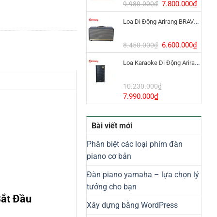
8.800.000₫.
Giá
Giá
7.800.000
₫
9.980.000
₫
gốc
hiện
Loa Di Động Arirang BRAVO 8 800W Có Micro
là:
tại
9.980.000₫.
là:
7.800
Giá
Giá
6.600.000
₫
8.450.000
₫
gốc
hiện
Loa Karaoke Di Động Arirang EDGE-X Model I
là:
tại
8.450.000₫.
là:
6.600
10.230.000
₫
Giá
Giá
7.990.000
₫
gốc
hiện
là:
tại
Bài viết mới
10.230.000₫.
là:
7.990.000₫.
Phân biệt các loại phím đàn
piano cơ bản
Đàn piano yamaha – lựa chọn lý
tưởng cho bạn
ắt Đầu
Xây dựng bằng WordPress