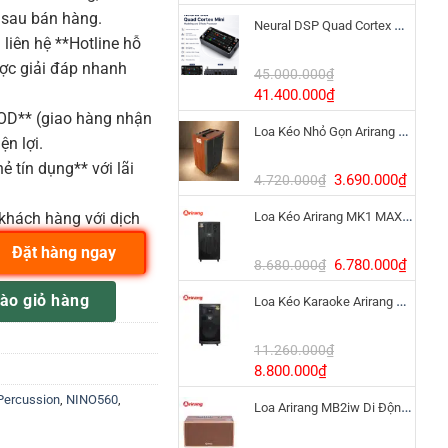
gốc
hiện
 sau bán hàng.
Neural DSP Quad Cortex Mini – Amp Modeler Cao Cấp
là:
tại
liên hệ **Hotline hỗ
3.390.000₫.
là:
ược giải đáp nhanh
1.900
45.000.000
₫
Giá
Giá
41.400.000
₫
gốc
hiện
COD** (giao hàng nhận
Loa Kéo Nhỏ Gọn Arirang MKS2.5 Bass 12 Inch
là:
tại
ện lợi.
45.000.000₫.
là:
ẻ tín dụng** với lãi
41.400.000₫.
Giá
Giá
3.690.000
₫
4.720.000
₫
gốc
hiện
Loa Kéo Arirang MK1 MAX 1200W Pin LiFePo4
khách hàng với dịch
là:
tại
4.720.000₫.
là:
Đặt hàng ngay
3.690
Giá
Giá
6.780.000
₫
8.680.000
₫
gốc
hiện
ào giỏ hàng
Loa Kéo Karaoke Arirang MK6 MAX Bass 40cm
là:
tại
8.680.000₫.
là:
6.780
11.260.000
₫
Giá
Giá
8.800.000
₫
gốc
hiện
Percussion
,
NINO560
,
Loa Arirang MB2iw Di Động 1200W Kèm Micro
là:
tại
11.260.000₫.
là: