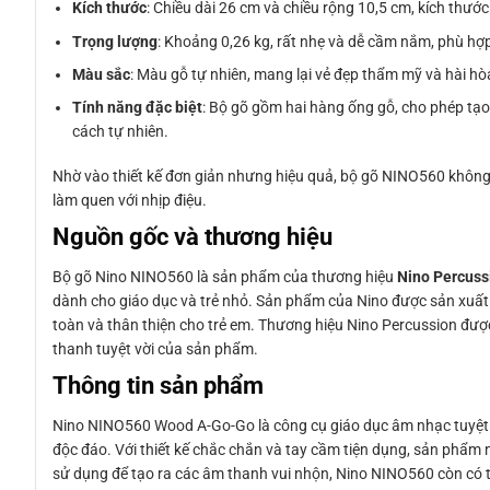
Kích thước
: Chiều dài 26 cm và chiều rộng 10,5 cm, kích thướ
Trọng lượng
: Khoảng 0,26 kg, rất nhẹ và dễ cầm nắm, phù hợp
Màu sắc
: Màu gỗ tự nhiên, mang lại vẻ đẹp thẩm mỹ và hài hò
Tính năng đặc biệt
: Bộ gõ gồm hai hàng ống gỗ, cho phép tạo
cách tự nhiên.
Nhờ vào thiết kế đơn giản nhưng hiệu quả, bộ gõ NINO560 không 
làm quen với nhịp điệu.
Nguồn gốc và thương hiệu
Bộ gõ Nino NINO560 là sản phẩm của thương hiệu
Nino Percuss
dành cho giáo dục và trẻ nhỏ. Sản phẩm của Nino được sản xuất t
toàn và thân thiện cho trẻ em. Thương hiệu Nino Percussion được
thanh tuyệt vời của sản phẩm.
Thông tin sản phẩm
Nino NINO560 Wood A-Go-Go là công cụ giáo dục âm nhạc tuyệt vờ
độc đáo. Với thiết kế chắc chắn và tay cầm tiện dụng, sản phẩm 
sử dụng để tạo ra các âm thanh vui nhộn, Nino NINO560 còn có t