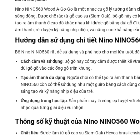
Nino NINO560 Wood A-Go-Go là một nhạc cụ gõ lý tưởng dành cho 
sống động. Được chế tác từ gỗ cao su (Siam Oak), bộ gõ này có
tạo ra âm thanh ở cao độ khác nhau khi được gõ bằng dùi gỗ đi kè
âm thanh, rèn luyện kỹ năng nhịp điệu, và nâng cao khả năng c
Hướng dẫn sử dụng chi tiết Nino NINO5
Bộ Nino NINO560 rất dễ sử dụng và phù hợp cho mọi lứa tuổi, đặc 
Cách cầm và sử dụng
: Bộ gõ này có tay cầm được thiết kế vừ
dùi gỗ gõ vào các ống gỗ trên khung.
Tạo âm thanh đa dạng
: Người chơi có thể tạo ra âm thanh b
NINO560 còn có thể sử dụng như một guiro bằng cách dùng dùi 
sáng tạo và kỹ năng nhịp điệu của trẻ.
Ứng dụng trong học tập
: Sản phẩm này là công cụ tuyệt vời 
nhạc qua từng giai điệu vui nhộn.
Thông số kỹ thuật của Nino NINO560 W
Chất liệu
: Được làm từ gỗ cao su Siam Oak (Hevea brasiliensi