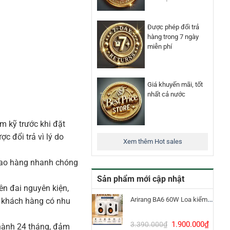
Được phép đổi trả
hàng trong 7 ngày
miễn phí
Giá khuyến mãi, tốt
nhất cả nước
m kỹ trước khi đặt
 đổi trả vì lý do
Xem thêm Hot sales
iao hàng nhanh chóng
Sản phẩm mới cập nhật
n đai nguyên kiện,
Arirang BA6 60W Loa kiểm âm Bluetooth 5.3
o khách hàng có nhu
Giá
Giá
1.900.000
₫
3.390.000
₫
ành 24 tháng, đảm