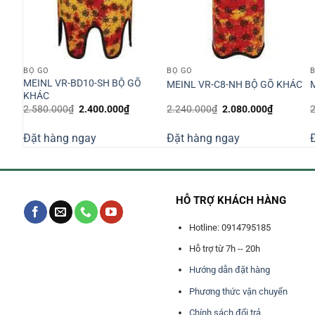
BỘ GÕ
BỘ GÕ
MEINL VR-BD10-SH BỘ GÕ
MEINL VR-C8-NH BỘ GÕ KHÁC
KHÁC
Giá
Giá
Giá
Giá
2.580.000
₫
2.400.000
₫
2.240.000
₫
2.080.000
₫
gốc
hiện
gốc
hiện
là:
tại
là:
tại
Đặt hàng ngay
Đặt hàng ngay
2.580.000₫.
là:
2.240.000₫.
là:
0₫.
2.400.000₫.
2.080.00
HỖ TRỢ KHÁCH HÀNG
Hotline: 0914795185
Hỗ trợ từ 7h -- 20h
Hướng dẫn đặt hàng
Phương thức vận chuyển
Chính sách đổi trả