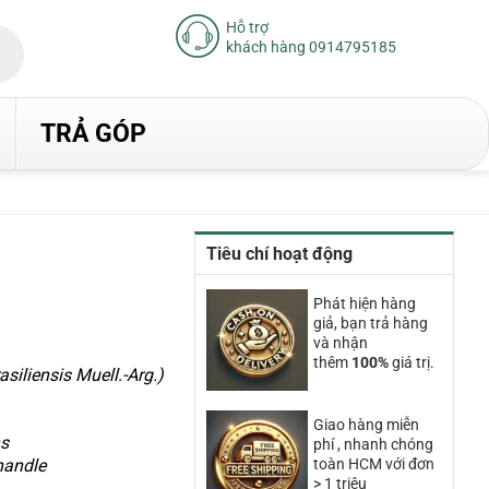
Hỗ trợ
khách hàng 0914795185
TRẢ GÓP
Tiêu chí hoạt động
Phát hiện hàng
giả, bạn trả hàng
00₫.
và nhận
thêm
100%
giá trị.
iliensis Muell.-Arg.)
Giao hàng miễn
ns
phí , nhanh chóng
handle
toàn HCM với đơn
> 1 triệu