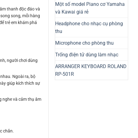
Một số model Piano cơ Yamaha
i âm thanh độc đáo và
và Kawai giá rẻ
 song song, mỗi hàng
i để trẻ em khám phá
Headphone cho nhạc cụ phòng
thu
Microphone cho phòng thu
Trống điện tử dùng làm nhạc
anh, người chơi dùng
ARRANGER KEYBOARD ROLAND
RP-501R
 nhau. Ngoài ra, bộ
ày giúp kích thích sự
ăng nghe và cảm thụ âm
ắc chắn.