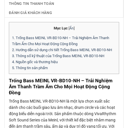
THÔNG TIN THANH TOÁN
ĐÁNH GIÁ KHÁCH HÀNG
Mục Lục
[
Ẩn
]
1.
Trống Bass MEINL VR-BD10-NH – Trải Nghiệm Âm Thanh
Trầm Ấm Cho Mọi Hoạt Động Cộng Đồng
2.
Hướng dẫn sử dụng chi tiết Trống Bass MEINL VR-BD10-NH
3.
Thông số kỹ thuật của Trống Bass MEINL VR-BD10-NH
4.
Nguồn gốc và thương hiệu
5.
Thông tin sản phẩm
Trống Bass MEINL VR-BD10-NH – Trải Nghiệm
Âm Thanh Trầm Ấm Cho Mọi Hoạt Động Cộng
Đồng
Trống Bass MEINL VR-BD10-NH là một lựa chọn xuất sắc
dành cho các buổi giao lưu âm nhạc, drum circle và các hoạt
động biểu diễn ngoài trời. Sản phẩm thuộc dòng VivaRhythm
Soft Sound Series của Meinl, với thiết kế đặc biệt nhằm mang
đến âm thanh trầm sâu, ấm áp và duy trì độ vang tối ưu. Với