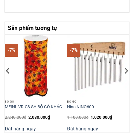
Sản phẩm tương tự
-7%
-7%
BỘ GÕ
BỘ GÕ
MEINL VR-C8-SH BỘ GÕ KHÁC
Nino NINO600
Giá
Giá
Giá
Giá
2.240.000
₫
2.080.000
₫
1.100.000
₫
1.020.000
₫
gốc
hiện
gốc
hiện
là:
tại
là:
tại
Đặt hàng ngay
Đặt hàng ngay
2.240.000₫.
là:
1.100.000₫.
là:
000₫.
2.080.000₫.
1.020.000₫