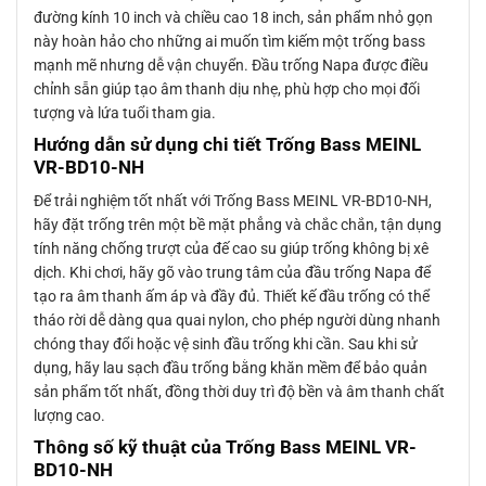
đường kính 10 inch và chiều cao 18 inch, sản phẩm nhỏ gọn
này hoàn hảo cho những ai muốn tìm kiếm một trống bass
mạnh mẽ nhưng dễ vận chuyển. Đầu trống Napa được điều
chỉnh sẵn giúp tạo âm thanh dịu nhẹ, phù hợp cho mọi đối
tượng và lứa tuổi tham gia.
Hướng dẫn sử dụng chi tiết Trống Bass MEINL
VR-BD10-NH
Để trải nghiệm tốt nhất với Trống Bass MEINL VR-BD10-NH,
hãy đặt trống trên một bề mặt phẳng và chắc chắn, tận dụng
tính năng chống trượt của đế cao su giúp trống không bị xê
dịch. Khi chơi, hãy gõ vào trung tâm của đầu trống Napa để
tạo ra âm thanh ấm áp và đầy đủ. Thiết kế đầu trống có thể
tháo rời dễ dàng qua quai nylon, cho phép người dùng nhanh
chóng thay đổi hoặc vệ sinh đầu trống khi cần. Sau khi sử
dụng, hãy lau sạch đầu trống bằng khăn mềm để bảo quản
sản phẩm tốt nhất, đồng thời duy trì độ bền và âm thanh chất
lượng cao.
Thông số kỹ thuật của Trống Bass MEINL VR-
BD10-NH