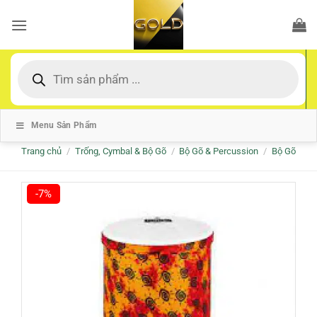
Bỏ
qua
nội
dung
Tìm
kiếm
sản
phẩm
Menu Sản Phẩm
Trang chủ
/
Trống, Cymbal & Bộ Gõ
/
Bộ Gõ & Percussion
/
Bộ Gõ
-7%