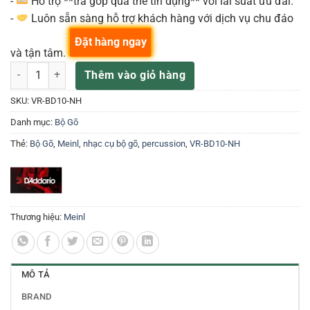
-
Hỗ trợ **trả góp qua thẻ tín dụng** với lãi suất ưu đãi.
-
Luôn sẵn sàng hỗ trợ khách hàng với dịch vụ chu đáo
Đặt hàng ngay
và tận tâm.
MEINL VR-BD10-NH BỘ GÕ KHÁC số lượng
Thêm vào giỏ hàng
SKU:
VR-BD10-NH
Danh mục:
Bộ Gõ
Thẻ:
Bộ Gõ
,
Meinl
,
nhạc cụ bộ gõ
,
percussion
,
VR-BD10-NH
Thương hiệu:
Meinl
MÔ TẢ
BRAND