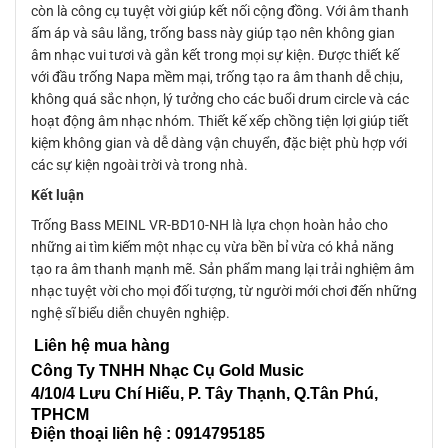
còn là công cụ tuyệt vời giúp kết nối cộng đồng. Với âm thanh
ấm áp và sâu lắng, trống bass này giúp tạo nên không gian
âm nhạc vui tươi và gắn kết trong mọi sự kiện. Được thiết kế
với đầu trống Napa mềm mại, trống tạo ra âm thanh dễ chịu,
không quá sắc nhọn, lý tưởng cho các buổi drum circle và các
hoạt động âm nhạc nhóm. Thiết kế xếp chồng tiện lợi giúp tiết
kiệm không gian và dễ dàng vận chuyển, đặc biệt phù hợp với
các sự kiện ngoài trời và trong nhà.
Kết luận
Trống Bass MEINL VR-BD10-NH là lựa chọn hoàn hảo cho
những ai tìm kiếm một nhạc cụ vừa bền bỉ vừa có khả năng
tạo ra âm thanh mạnh mẽ. Sản phẩm mang lại trải nghiệm âm
nhạc tuyệt vời cho mọi đối tượng, từ người mới chơi đến những
nghệ sĩ biểu diễn chuyên nghiệp.
Liên hệ mua hàng
Công Ty TNHH Nhạc Cụ Gold Music
4/10/4 L
ưu Chí Hiếu, P. Tây Thạnh
, Q.Tân Phú,
TPHCM
Điện thoại liên hệ : 0914795185