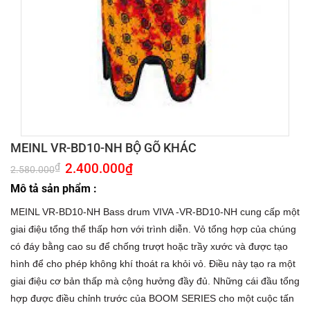
MEINL VR-BD10-NH BỘ GÕ KHÁC
Giá
2.400.000
₫
Giá
₫
2.580.000
gốc
hiện
là:
tại
Mô tả sản phẩm :
2.580.000₫.
là:
2.400.000₫.
MEINL VR-BD10-NH Bass drum VIVA -VR-BD10-NH cung cấp một
giai điệu tổng thể thấp hơn với trình diễn. Vỏ tổng hợp của chúng
có đáy bằng cao su để chống trượt hoặc trầy xước và được tạo
hình để cho phép không khí thoát ra khỏi vỏ. Điều này tạo ra một
giai điệu cơ bản thấp mà cộng hưởng đầy đủ. Những cái đầu tổng
hợp được điều chỉnh trước của BOOM SERIES cho một cuộc tấn