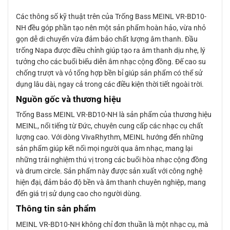
Các thông số kỹ thuật trên của Trống Bass MEINL VR-BD10-
NH đều góp phần tạo nên một sản phẩm hoàn hảo, vừa nhỏ
gọn dễ di chuyển vừa đảm bảo chất lượng âm thanh. Đầu
trống Napa được điều chỉnh giúp tạo ra âm thanh dịu nhẹ, lý
tưởng cho các buổi biểu diễn âm nhạc cộng đồng. Đế cao su
chống trượt và vỏ tổng hợp bền bỉ giúp sản phẩm có thể sử
dụng lâu dài, ngay cả trong các điều kiện thời tiết ngoài trời.
Nguồn gốc và thương hiệu
Trống Bass MEINL VR-BD10-NH là sản phẩm của thương hiệu
MEINL, nổi tiếng từ Đức, chuyên cung cấp các nhạc cụ chất
lượng cao. Với dòng VivaRhythm, MEINL hướng đến những
sản phẩm giúp kết nối mọi người qua âm nhạc, mang lại
những trải nghiệm thú vị trong các buổi hòa nhạc cộng đồng
và drum circle. Sản phẩm này được sản xuất với công nghệ
hiện đại, đảm bảo độ bền và âm thanh chuyên nghiệp, mang
đến giá trị sử dụng cao cho người dùng.
Thông tin sản phẩm
MEINL VR-BD10-NH không chỉ đơn thuần là một nhạc cụ, mà