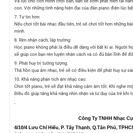
Và lúc cho con mình chơi đàn, bạn sẽ sớm phát hiện tài năn
con. Với những tính năng hiện đại của đàn piano điện lúc bấy
7. Tự tin hơn:
Nếu chơi tốt bài nhạc đầu tiên, trẻ sẽ chơi tốt hơn những bà
mình.
8. Rèn nhân cách, lập trường:
Học piano không phải là điều dễ dàng với bất kì ai. Người ho
sẽ giúp con bạn rèn luyện nhân cách và có đủ bản lĩnh để đố
9. Phát huy trí tưởng tượng:
Thả hồn qua âm nhạc, trẻ sẽ có điều kiện để phát huy sự sán
10. Khả năng phân tích âm nhạc cao:
Chơi tốt piano, trẻ sẽ đạt khả năng cảm âm tốt. Khi nghe mộ
Điều đó giúp tăng khả năng nhìn nhận và tư duy của trẻ khi t
.
Công Ty TNHH Nhạc Cụ
4/10/4 L
ưu Chí Hiếu, P. Tây Thạnh
, Q.Tân Phú, TPH