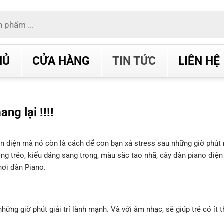
HỦ
CỬA HÀNG
TIN TỨC
LIÊN HỆ
ng lại !!!!
toàn diện mà nó còn là cách để con bạn xả stress sau những giờ phú
ng trẻo, kiểu dáng sang trọng, màu sắc tao nhã, cây đàn piano điện
hơi đàn Piano.
ng giờ phút giải trí lành mạnh. Và với âm nhạc, sẽ giúp trẻ có ít th