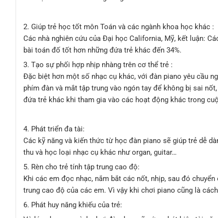
2. Giúp trẻ học tốt môn Toán và các ngành khoa học khác :
Các nhà nghiên cứu của Đại học California, Mỹ, kết luận: Cá
bài toán đố tốt hơn những đứa trẻ khác đến 34%.
3. Tạo sự phối hợp nhịp nhàng trên cơ thể trẻ :
Đặc biệt hơn một số nhạc cụ khác, với đàn piano yêu cầu ngườ
phím đàn và mắt tập trung vào ngón tay để không bị sai nốt, 
đứa trẻ khác khi tham gia vào các hoạt động khác trong cu
4. Phát triển đa tài:
Các kỹ năng và kiến thức từ học đàn piano sẽ giúp trẻ dễ dà
thu và học loại nhạc cụ khác như organ, guitar…
5. Rèn cho trẻ tính tập trung cao độ:
Khi các em đọc nhạc, nắm bắt các nốt, nhịp, sau đó chuyển c
trung cao độ của các em. Vì vậy khi chơi piano cũng là cách
6. Phát huy năng khiếu của trẻ: