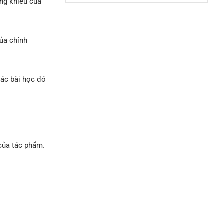
ăng khiếu của
ARRANGER
nhạc
KEYBOARD
ROLAND
RP-
501R
của chính
các bài học đó
 của tác phẩm.