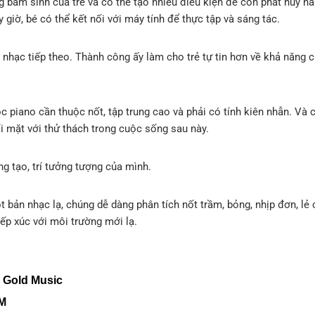
g bẩm sinh của trẻ và có thể tạo nhiều điều kiện để con phát huy n
 giờ, bé có thể kết nối với máy tính để thực tập và sáng tác.
i nhạc tiếp theo. Thành công ấy làm cho trẻ tự tin hơn về khả năng 
c piano cần thuộc nốt, tập trung cao và phải có tính kiên nhẫn. Và 
i mặt với thử thách trong cuộc sống sau này.
g tạo, trí tưởng tượng của mình.
t bản nhạc lạ, chúng dễ dàng phân tích nốt trầm, bỏng, nhịp đơn, lẻ
iếp xúc với môi trường mới lạ.
 Gold Music
CM