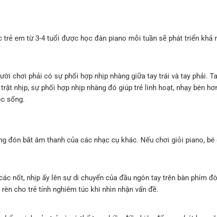
c trẻ em từ 3-4 tuổi được học đàn piano mỗi tuần sẽ phát triển khả 
i chơi phải có sự phối hợp nhịp nhàng giữa tay trái và tay phải. Ta
trật nhịp, sự phối hợp nhịp nhàng đó giúp trẻ linh hoạt, nhạy bén h
ộc sống.
ng đón bắt âm thanh của các nhạc cụ khác. Nếu chơi giỏi piano, bé 
ác nốt, nhịp ấy lên sự di chuyển của đầu ngón tay trên bàn phím đò
 rèn cho trẻ tính nghiêm túc khi nhìn nhận vấn đề.