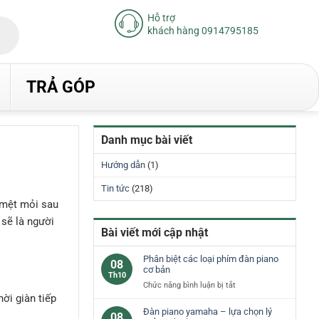
Hỗ trợ
khách hàng 0914795185
TRẢ GÓP
Danh mục bài viết
Hướng dẫn
(1)
Tin tức
(218)
t mệt mỏi sau
 sẽ là người
Bài viết mới cập nhật
Phân biệt các loại phím đàn piano
08
cơ bản
Th10
ở
Chức năng bình luận bị tắt
ời giàn tiếp
Phân
biệt
Đàn piano yamaha – lựa chọn lý
08