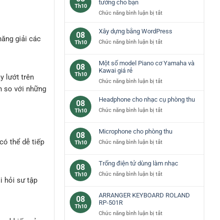
các
tưởng cho bạn
Th10
loại
ở
Chức năng bình luận bị tắt
phím
Đàn
đàn
piano
Xây dựng bằng WordPress
08
piano
năng giải các
yamaha
ở
Chức năng bình luận bị tắt
Th10
cơ
–
Xây
bản
lựa
dựng
Một số model Piano cơ Yamaha và
chọn
08
bằng
Kawai giá rẻ
lý
Th10
WordPress
y lướt trên
tưởng
ở
Chức năng bình luận bị tắt
ơn so với những
cho
Một
bạn
số
Headphone cho nhạc cụ phòng thu
08
model
ở
Chức năng bình luận bị tắt
Th10
Piano
Headphone
cơ
cho
Microphone cho phòng thu
Yamaha
08
nhạc
và
có thể dễ tiếp
ở
Chức năng bình luận bị tắt
Th10
cụ
Kawai
Microphone
phòng
giá
cho
thu
Trống điện tử dùng làm nhạc
rẻ
08
phòng
ở
Chức năng bình luận bị tắt
Th10
thu
i hỏi sư tập
Trống
điện
ARRANGER KEYBOARD ROLAND
08
tử
RP-501R
Th10
dùng
ở
Chức năng bình luận bị tắt
làm