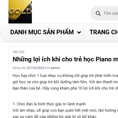
Bỏ
Tìm
qua
kiếm
nội
sản
phẩm
dung
DANH MỤC SẢN PHẨM
TRANG C
TIN TỨC
Những lợi ích khi cho trẻ học Piano ma
Đăng vào
07/10/2024
bởi
admin
Học hay chơi 1 loại nhạc cụ không chỉ giúp trẻ phát triển 
giờ học và còn giúp trẻ bồi dưỡng tâm hồn. Với âm thanh tro
bạn thân của bé. Hãy cùng khám phá 10 lợi ích khi cho trẻ c
1. Chơi đàn là hình thức giải trí lành mạnh
Với âm nhạc, sẽ giúp con bạn quên hết mệt mỏi, tận hưởng nhữ
xúc sự cám dỗ của những trò giải trí vô bổ khác.