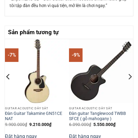
tôi tập đàn đều hơn vì quá tiện, mở lên là chơi ngay.”
Sản phẩm tương tự
-7%
-9%
GUITAR ACOUSTIC DÂY SẮT
GUITAR ACOUSTIC DÂY SẮT
 –
Đàn Guitar Takamine GN51CE
Đàn guitar Tanglewood TWBB
NAT
SFCE ( gỗ mahogany )
Giá
Giá
Giá
Giá
9.900.000
₫
9.210.000
₫
6.090.000
₫
5.550.000
₫
gốc
hiện
gốc
hiện
là:
tại
là:
tại
Đặt hàng ngay
Đặt hàng ngay
9.900.000₫.
là:
6.090.000₫.
là: