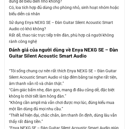
dùng để biểu diễn nhỏ không?
Có, loa tích hợp đủ dùng cho phòng nhỏ, sinh hoạt nhóm hoặc
biểu diễn cá nhân
Sử dụng Enya NEXG SE – Đàn Guitar Silent Acoustic Smart
Audio có khó không?
Rất dễ, thao tác trực tiếp trên đàn, phù hợp cả người không
rành công nghệ
Đánh giá của người dùng về Enya NEXG SE – Đàn
Guitar Silent Acoustic Smart Audio
“Tôi sống chung cư nên rất thích Enya NEXG SE – Đàn Guitar
Silent Acoustic Smart Audio vì tập đêm bằng tai nghe rất tiện,
âm thanh vẫn rõ và chân thật.”
“Cảm giác bấm nhẹ, đàn gọn, mang đi đâu cũng dễ, đặc biệt
không lo thời tiết làm hỏng đàn.”
“Không cần ampli mà vẫn chơi được mọi lúc, đúng kiểu mua
một lần dùng đủ mọi nhu cầu.”
“Thiết kế hiện đại, chắc chắn, âm thanh ổn định, dùng lâu vẫn
thấy rất đáng tiền.”
“Enya NEXG SE – Đàn Guitar Silent Acoustic Smart Audio giúp