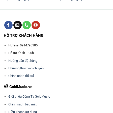
000₫.
9.210.000₫.
5.550.000₫
HỖ TRỢ KHÁCH HÀNG
Hotline: 0914795185
Hỗ trợ từ 7h -- 20h
Hướng dẫn đặt hàng
Phương thức vận chuyển
Chính sách đổi trả
VỀ GoldMusic.vn
Giới thiệu Công Ty GoldMusic
Chính sách bảo mật
Điều khoản sử dụng