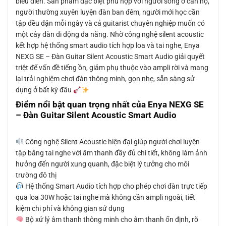
biểu diễn. Sản phẩm đặc biệt phù hợp với người sống ở căn hộ,
người thường xuyên luyện đàn ban đêm, người mới học cần
tập đều đặn mỗi ngày và cả guitarist chuyên nghiệp muốn có
một cây đàn di động đa năng. Nhờ công nghệ silent acoustic
kết hợp hệ thống smart audio tích hợp loa và tai nghe, Enya
NEXG SE – Đàn Guitar Silent Acoustic Smart Audio giải quyết
triệt để vấn đề tiếng ồn, giảm phụ thuộc vào ampli rời và mang
lại trải nghiệm chơi đàn thông minh, gọn nhẹ, sẵn sàng sử
dụng ở bất kỳ đâu
Điểm nổi bật quan trọng nhất của Enya NEXG SE
– Đàn Guitar Silent Acoustic Smart Audio
Công nghệ Silent Acoustic hiện đại giúp người chơi luyện
tập bằng tai nghe với âm thanh đầy đủ chi tiết, không làm ảnh
hưởng đến người xung quanh, đặc biệt lý tưởng cho môi
trường đô thị
Hệ thống Smart Audio tích hợp cho phép chơi đàn trực tiếp
qua loa 30W hoặc tai nghe mà không cần ampli ngoài, tiết
kiệm chi phí và không gian sử dụng
Bộ xử lý âm thanh thông minh cho âm thanh ổn định, rõ