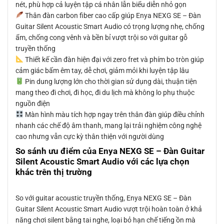
nét, phù hợp cả luyện tập cá nhân lẫn biểu diễn nhỏ gọn
Thân đàn carbon fiber cao cấp giúp Enya NEXG SE – Đàn
Guitar Silent Acoustic Smart Audio có trọng lượng nhẹ, chống
ẩm, chống cong vênh và bền bỉ vượt trội so với guitar gỗ
truyền thống
Thiết kế cần đàn hiện đại với zero fret và phím bo tròn giúp
cảm giác bấm êm tay, dễ chơi, giảm mỏi khi luyện tập lâu
Pin dung lượng lớn cho thời gian sử dụng dài, thuận tiện
mang theo đi chơi, đi học, đi du lịch mà không lo phụ thuộc
nguồn điện
Màn hình màu tích hợp ngay trên thân đàn giúp điều chỉnh
nhanh các chế độ âm thanh, mang lại trải nghiệm công nghệ
cao nhưng vẫn cực kỳ thân thiện với người dùng
So sánh ưu điểm của Enya NEXG SE – Đàn Guitar
Silent Acoustic Smart Audio với các lựa chọn
khác trên thị trường
So với guitar acoustic truyền thống, Enya NEXG SE – Đàn
Guitar Silent Acoustic Smart Audio vượt trội hoàn toàn ở khả
năng chơi silent bằng tai nghe, loại bỏ hạn chế tiếng ồn mà