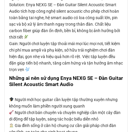
Solution: Enya NEXG SE – Đàn Guitar Silent Acoustic Smart
Audio tích hợp công nghệ silent acoustic cho phép chơi hoàn
toàn bằng tai nghe, hệ smart audio có loa công suất lớn, pin
sạc và bộ xử lý âm thanh ngay trong thân đàn. Chất liệu
carbon fiber giúp đàn ổn định, bền bỉ, không bị ảnh hưởng bởi
thời tiết
Gain: Người chơi luyện tập thoải mái mọi lúc mọi nơi, tiết kiệm
chi phí mua ampli và phụ kiện, sở hữu trải nghiệm chơi đàn
hiện đại, gọn nhẹ và hiệu quả hơn rõ rệt. Việc tập luyện đều
đặn giúp tiến bộ nhanh, tăng cảm hứng và tận hưởng âm nhạc
trọn vẹn
Những ai nên sử dụng Enya NEXG SE – Đàn Guitar
Silent Acoustic Smart Audio
Người mới học guitar cần luyện tập thường xuyên nhưng
không muốn làm phiền người xung quanh
Người chơi bán chuyên và chuyên nghiệp cần một cây đàn
di động để tập luyện, sáng tác hoặc biểu diễn nhỏ
Gia đình sống ở căn hộ chung cư cần giải pháp chơi đàn
yên tĩnh, an toàn cho sinh hoạt chung