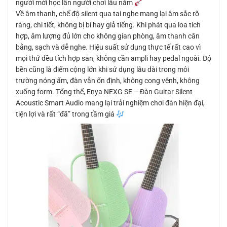
người mới học lẫn người chơi lâu năm
Về âm thanh, chế độ silent qua tai nghe mang lại âm sắc rõ
ràng, chi tiết, không bị bí hay giả tiếng. Khi phát qua loa tích
hợp, âm lượng đủ lớn cho không gian phòng, âm thanh cân
bằng, sạch và dễ nghe. Hiệu suất sử dụng thực tế rất cao vì
mọi thứ đều tích hợp sẵn, không cần ampli hay pedal ngoài. Độ
bền cũng là điểm cộng lớn khi sử dụng lâu dài trong môi
trường nóng ẩm, đàn vẫn ổn định, không cong vênh, không
xuống form. Tổng thể, Enya NEXG SE – Đàn Guitar Silent
Acoustic Smart Audio mang lại trải nghiệm chơi đàn hiện đại,
tiện lợi và rất “đã” trong tầm giá