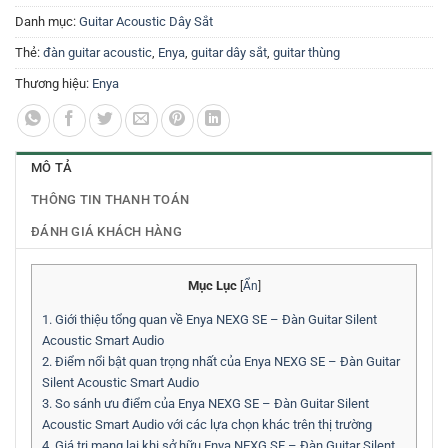
Danh mục:
Guitar Acoustic Dây Sắt
Thẻ:
đàn guitar acoustic
,
Enya
,
guitar dây sắt
,
guitar thùng
Thương hiệu:
Enya
MÔ TẢ
THÔNG TIN THANH TOÁN
ĐÁNH GIÁ KHÁCH HÀNG
Mục Lục
[
Ẩn
]
1.
Giới thiệu tổng quan về Enya NEXG SE – Đàn Guitar Silent
Acoustic Smart Audio
2.
Điểm nổi bật quan trọng nhất của Enya NEXG SE – Đàn Guitar
Silent Acoustic Smart Audio
3.
So sánh ưu điểm của Enya NEXG SE – Đàn Guitar Silent
Acoustic Smart Audio với các lựa chọn khác trên thị trường
4.
Giá trị mang lại khi sở hữu Enya NEXG SE – Đàn Guitar Silent