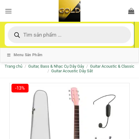
Bỏ
qua
nội
dung
Tìm
kiếm
sản
phẩm
Menu Sản Phẩm
Trang chủ
/
Guitar, Bass & Nhạc Cụ Dây Gảy
/
Guitar Acoustic & Classic
/
Guitar Acoustic Dây Sắt
-13%