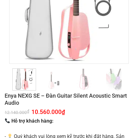
Enya NEXG SE – Đàn Guitar Silent Acoustic Smart
Audio
Giá
10.560.000
₫
Giá
₫
12.140.000
gốc
hiện
là:
tại
Hỗ trợ khách hàng:
12.140.000₫.
là:
10.560.000₫.
-
Quý khách vui lòng xem kỹ trước khi đặt hàng. Sản