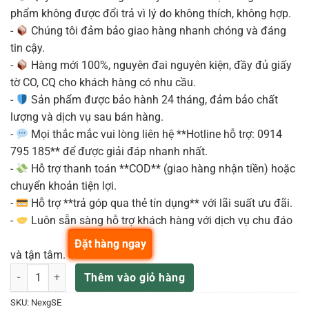
phẩm không được đổi trả vì lý do không thích, không hợp.
-
Chúng tôi đảm bảo giao hàng nhanh chóng và đáng
tin cậy.
-
Hàng mới 100%, nguyên đai nguyên kiện, đầy đủ giấy
tờ CO, CQ cho khách hàng có nhu cầu.
-
Sản phẩm được bảo hành 24 tháng, đảm bảo chất
lượng và dịch vụ sau bán hàng.
-
Mọi thắc mắc vui lòng liên hệ **Hotline hỗ trợ: 0914
795 185** để được giải đáp nhanh nhất.
-
Hỗ trợ thanh toán **COD** (giao hàng nhận tiền) hoặc
chuyển khoản tiện lợi.
-
Hỗ trợ **trả góp qua thẻ tín dụng** với lãi suất ưu đãi.
-
Luôn sẵn sàng hỗ trợ khách hàng với dịch vụ chu đáo
Đặt hàng ngay
và tận tâm.
Enya NEXG SE – Đàn Guitar Silent Acoustic Smart Audio số lượng
Thêm vào giỏ hàng
SKU:
NexgSE