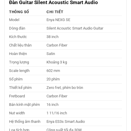
Đàn Guitar Silent Acoustic Smart Audio
THÔNG SỐ
CHI TIẾT
Model
Enya NEXG SE
Dòng đàn
Silent Acoustic Smart Audio Guitar
Kích thước
38 inch
Chất liệu thân
Carbon Fiber
Hoàn thiện
Satin
Trọng lượng
Khoảng 3 kg
Scale length
602 mm
Số phím
20 phím
Thiết kế phím
Zero fret, phím bo tròn
Fretboard
Carbon Fiber
Bán kính mặt phím
16 inch
Nut width
1 11/16 inch
Hệ thống âm thanh
Enya ES3s Smart Audio
Loa tích hợp
Công suất tối đa 30W