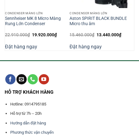
CONDENSER MÀNG LỚN
CONDENSER MÀNG LỚN
E-
Sennheiser MK 8 Micro Màng
Aston SPIRIT BLACK BUNDLE
Rung Lớn Condenser
Micro thu âm
Giá
Giá
Giá
Giá
22.910.000
₫
19.920.000
₫
15.460.000
₫
13.440.000
₫
gốc
hiện
gốc
hiện
là:
tại
là:
tại
Đặt hàng ngay
Đặt hàng ngay
22.910.000₫.
là:
15.460.000₫.
là:
000₫.
19.920.000₫.
13.440.0
HỖ TRỢ KHÁCH HÀNG
Hotline: 0914795185
Hỗ trợ từ 7h -- 20h
Hướng dẫn đặt hàng
Phương thức vận chuyển