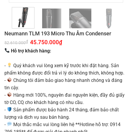
Neumann TLM 193 Micro Thu Âm Condenser
Giá
45.750.000
₫
Giá
₫
52.610.000
gốc
hiện
là:
tại
Hỗ trợ khách hàng:
52.610.000₫.
là:
45.750.000₫.
-
Quý khách vui lòng xem kỹ trước khi đặt hàng. Sản
phẩm không được đổi trả vì lý do không thích, không hợp.
-
Chúng tôi đảm bảo giao hàng nhanh chóng và đáng
tin cậy.
-
Hàng mới 100%, nguyên đai nguyên kiện, đầy đủ giấy
tờ CO, CQ cho khách hàng có nhu cầu.
-
Sản phẩm được bảo hành 24 tháng, đảm bảo chất
lượng và dịch vụ sau bán hàng.
-
Mọi thắc mắc vui lòng liên hệ **Hotline hỗ trợ: 0914
795 185** để được giải đáp nhanh nhất.