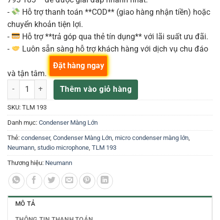
-
Hỗ trợ thanh toán **COD** (giao hàng nhận tiền) hoặc
chuyển khoản tiện lợi.
-
Hỗ trợ **trả góp qua thẻ tín dụng** với lãi suất ưu đãi.
-
Luôn sẵn sàng hỗ trợ khách hàng với dịch vụ chu đáo
Đặt hàng ngay
và tận tâm.
Neumann TLM 193 Micro Thu Âm Condenser số lượng
Thêm vào giỏ hàng
SKU:
TLM 193
Danh mục:
Condenser Màng Lớn
Thẻ:
condenser
,
Condenser Màng Lớn
,
micro condenser màng lớn
,
Neumann
,
studio microphone
,
TLM 193
Thương hiệu:
Neumann
MÔ TẢ
THÔNG TIN THANH TOÁN