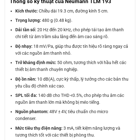
Thông số kỹ thuật của Neumann TLM 193
Kích thước:
Chiều dài 19.3 cm, đường kính 5 cm.
Trọng lượng:
480 g (0.48 kg).
Dải tần số:
20 Hz đến 20 kHz, cho phép tái tạo âm thanh
chi tiết từ âm trầm sâu lắng đến âm cao sáng rõ.
Độ nhạy:
18 mV/Pa, giúp thu được tín hiệu rõ ràng ngay cả
với các nguồn âm thanh nhỏ.
Trở kháng định mức:
50 ohm, tương thích với hầu hết các
thiết bị âm thanh chuyên nghiệp.
Độ ồn nền:
10 dB(A), cực kỳ thấp, lý tưởng cho các bản thu
yêu cầu độ chính xác cao.
SPL tối đa:
140 dB cho THD <0.5%, cho phép thu âm các
nguồn âm thanh lớn mà không bị méo tiếng.
Nguồn phantom:
48V ± 4V, tiêu chuẩn cho micro
condenser.
Mức tiêu thụ điện năng:
3 mA, tiết kiệm năng lượng và
tương thích tốt với các thiết bị phòng thu.