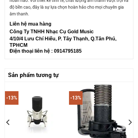
hoàn hảo. Với thiết kế tinh tế, chất lượng âm thanh vượt trội và
độ bền cao, đây là sự lựa chọn hoàn hảo cho mọi chuyên gia
âm thanh.
Liên
hệ mua hàng
Công Ty TNHH Nhạc Cụ Gold Music
4/10/4 L
ưu Chí Hiếu, P. Tây Thạnh
, Q.Tân Phú,
TPHCM
Điện thoại liên hệ : 0914795185
Sản phẩm tương tự
-13%
-13%