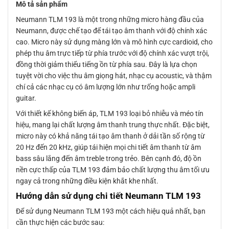
Mô tả sản phẩm
Neumann TLM 193 là một trong những micro hàng đầu của
Neumann, được chế tạo để tái tạo âm thanh với độ chính xác
cao. Micro này sử dụng màng lớn và mô hình cực cardioid, cho
phép thu âm trực tiếp từ phía trước với độ chính xác vượt trội,
đồng thời giảm thiểu tiếng ồn từ phía sau. Đây là lựa chọn
tuyệt vời cho việc thu âm giọng hát, nhạc cụ acoustic, và thậm
chí cả các nhạc cụ có âm lượng lớn như trống hoặc ampli
guitar.
Với thiết kế không biến áp, TLM 193 loại bỏ nhiễu và méo tín
hiệu, mang lại chất lượng âm thanh trung thực nhất. Đặc biệt,
micro này có khả năng tái tạo âm thanh ở dải tần số rộng từ
20 Hz đến 20 kHz, giúp tái hiện mọi chi tiết âm thanh từ âm
bass sâu lắng đến âm treble trong trẻo. Bên cạnh đó, độ ồn
nền cực thấp của TLM 193 đảm bảo chất lượng thu âm tối ưu
ngay cả trong những điều kiện khắt khe nhất.
Hướng dẫn sử dụng chi tiết Neumann TLM 193
Để sử dụng Neumann TLM 193 một cách hiệu quả nhất, bạn
cần thực hiện các bước sau: