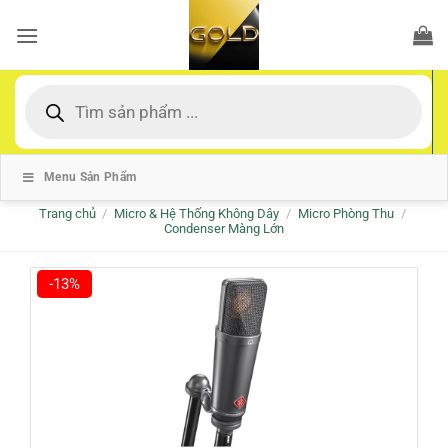
Bỏ
qua
nội
dung
Tìm
kiếm
sản
phẩm
Menu Sản Phẩm
Trang chủ
/
Micro & Hệ Thống Không Dây
/
Micro Phòng Thu
/
Condenser Màng Lớn
-13%