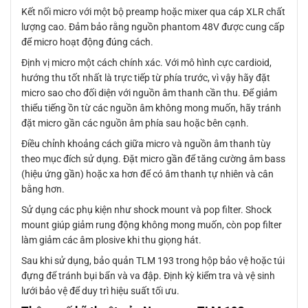
Kết nối micro với một bộ preamp hoặc mixer qua cáp XLR chất
lượng cao. Đảm bảo rằng nguồn phantom 48V được cung cấp
để micro hoạt động đúng cách.
Định vị micro một cách chính xác. Với mô hình cực cardioid,
hướng thu tốt nhất là trực tiếp từ phía trước, vì vậy hãy đặt
micro sao cho đối diện với nguồn âm thanh cần thu. Để giảm
thiểu tiếng ồn từ các nguồn âm không mong muốn, hãy tránh
đặt micro gần các nguồn âm phía sau hoặc bên cạnh.
Điều chỉnh khoảng cách giữa micro và nguồn âm thanh tùy
theo mục đích sử dụng. Đặt micro gần để tăng cường âm bass
(hiệu ứng gần) hoặc xa hơn để có âm thanh tự nhiên và cân
bằng hơn.
Sử dụng các phụ kiện như shock mount và pop filter. Shock
mount giúp giảm rung động không mong muốn, còn pop filter
làm giảm các âm plosive khi thu giọng hát.
Sau khi sử dụng, bảo quản TLM 193 trong hộp bảo vệ hoặc túi
đựng để tránh bụi bẩn và va đập. Định kỳ kiểm tra và vệ sinh
lưới bảo vệ để duy trì hiệu suất tối ưu.