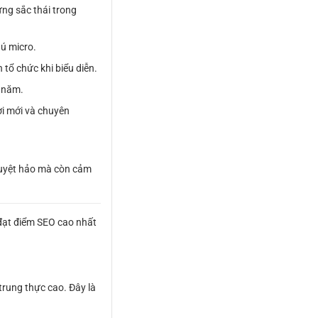
ng sắc thái trong
hú micro.
ổ chức khi biểu diễn.
u năm.
ời mới và chuyên
tuyệt hảo mà còn cảm
 đạt điểm SEO cao nhất
trung thực cao. Đây là