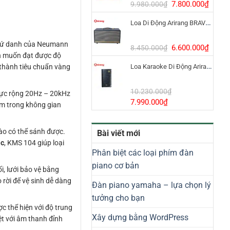
8.800.000₫.
Giá
Giá
7.800.000
₫
9.980.000
₫
gốc
hiện
Loa Di Động Arirang BRAVO 8 800W Có Micro
là:
tại
9.980.000₫.
là:
trứ danh của Neumann
7.800
Giá
Giá
6.600.000
₫
8.450.000
₫
nh muốn đạt được độ
gốc
hiện
 thành tiêu chuẩn vàng
Loa Karaoke Di Động Arirang EDGE-X Model I
là:
tại
8.450.000₫.
là:
6.600
10.230.000
₫
cực rộng 20Hz – 20kHz
Giá
Giá
7.990.000
₫
âm trong không gian
gốc
hiện
là:
tại
nào có thể sánh được.
Bài viết mới
10.230.000₫.
là:
ác
, KMS 104 giúp loại
7.990.000₫.
Phân biệt các loại phím đàn
piano cơ bản
i, lưới bảo vệ bằng
 rời để vệ sinh dễ dàng
Đàn piano yamaha – lựa chọn lý
tưởng cho bạn
c thể hiện với độ trung
Xây dựng bằng WordPress
ệt với âm thanh đỉnh