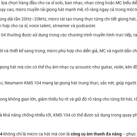
ựa chọn hàng đầu cho ca sĩ solo, ban nhạc, nhạc công hoặc MC biểu diễ
ạy cao, micro truyền tải giọng hát mạnh mẽ, rõ ràng ngay cả trong môi 
 dải tần 20Hz–20kHz, micro tái tạo trung thực từng chi tiết giọng hát,
hợp cho ca sĩ, voice talent, streamer và podcaster.
 thường được sử dụng trong các chương trình truyền hình trực tiếp, 
.
i và thiết kế sang trọng, micro phù hợp cho diễn giả, MC và người dẫn c
ọng hát mà còn có thể thu âm nhạc cụ acoustic như guitar, violin, kèn 
c, Neumann KMS 104 mang lại giọng hát trung thực, sắc nét, giúp người 
ng không gian lớn, giảm thiểu hú rít và giữ độ rõ ràng cho từng lời hát,
và khả năng chống nhiễu tốt, KMS 104 có thể được sử dụng trong quay p
4
không chỉ là micro ca hát mà còn là
công cụ âm thanh đa năng
– phục 