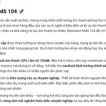
 KMS 104
ược sản xuất tại Đức, mang trong mình chất lượng âm thanh phòng thu 
y là lựa chọn hàng đầu của các ca sĩ, nghệ sĩ biểu diễn và kỹ sư âm tha
 chắc chắn và khả năng tái tạo âm thanh tự nhiên, Neumann KMS 104 đã trở
 cấp
được thừa hưởng từ dòng micro studio của hãng, mang lại dải tần 
t nhỏ nhất trong giọng hát. Dù ở môi trường live show sôi động hay thu 
định.
uất âm thanh (SPL) lên tới 150dB
, điều mà ít micro cầm tay condenser 
 monitor mà không lo vỡ tiếng. Với kiểu thu
cardioid định hướng chính x
hù hợp cho sân khấu có nhiều nguồn âm phức tạp.
 còn là
biểu tượng của sự chuyên nghiệp
. Thiết kế thân nhôm nguyên khố
ầm nắm lâu trong suốt buổi biểu diễn. Đặc biệt, phần đầu lưới có thể tháo
 từng sản phẩm.
òng thu lên sân khấu – nơi từng hơi thở, từng âm sắc giọng hát đều đượ
uốn
nâng tầm trải nghiệm biểu diễn chuyên nghiệp
và tạo dấu ấn riêng bi