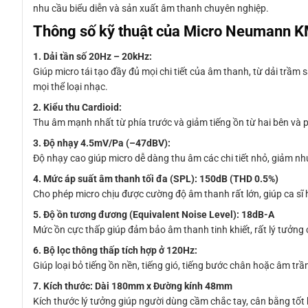
nhu cầu biểu diễn và sản xuất âm thanh chuyên nghiệp.
Thông số kỹ thuật của Micro Neumann 
1. Dải tần số 20Hz – 20kHz:
Giúp micro tái tạo đầy đủ mọi chi tiết của âm thanh, từ dải trầm 
mọi thể loại nhạc.
2. Kiểu thu Cardioid:
Thu âm mạnh nhất từ phía trước và giảm tiếng ồn từ hai bên và phí
3. Độ nhạy 4.5mV/Pa (–47dBV):
Độ nhạy cao giúp micro dễ dàng thu âm các chi tiết nhỏ, giảm n
4. Mức áp suất âm thanh tối đa (SPL): 150dB (THD 0.5%)
Cho phép micro chịu được cường độ âm thanh rất lớn, giúp ca sĩ 
5. Độ ồn tương đương (Equivalent Noise Level): 18dB-A
Mức ồn cực thấp giúp đảm bảo âm thanh tinh khiết, rất lý tưởng 
6. Bộ lọc thông thấp tích hợp ở 120Hz:
Giúp loại bỏ tiếng ồn nền, tiếng gió, tiếng bước chân hoặc âm trầ
7. Kích thước: Dài 180mm x Đường kính 48mm
Kích thước lý tưởng giúp người dùng cầm chắc tay, cân bằng tốt 