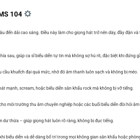
KMS 104
sâu đến dải cao sáng. Điều này làm cho giọng hát trở nên dày, đầy đặn và
a sau, giúp ca sĩ biểu diễn tự tin mà không sợ hú rít, đặc biệt khi đứng g
hu cầu khuếch đại quá mức, nhờ đó âm thanh luôn sạch và không bị méo.
hát mạnh, scream, hoặc biểu diễn sân khấu rock mà không bị vỡ tiếng.
cho môi trường thu âm chuyên nghiệp hoặc các buổi biểu diễn đòi hỏi âm 
m dư thừa – giúp giọng hát luôn rõ ràng, không bị đục tiếng.
khi biểu diễn và dễ dàng bố trí trong mọi không gian sân khấu hoặc phòn