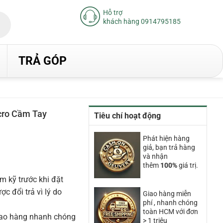
Hỗ trợ
khách hàng 0914795185
TRẢ GÓP
ro Cầm Tay
Tiêu chí hoạt động
Giá
Phát hiện hàng
hiện
giả, bạn trả hàng
tại
và nhận
là:
thêm
100%
giá trị.
1.925.000₫.
m kỹ trước khi đặt
 đổi trả vì lý do
Giao hàng miễn
phí , nhanh chóng
toàn HCM với đơn
iao hàng nhanh chóng
> 1 triệu