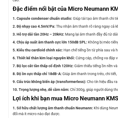
Đặc điểm nổi bật của Micro Neumann 
1. Capsule condenser chuẩn studio:
Giúp tái tạo âm thanh chi t
2. Độ nhạy cao 4.5mV/Pa:
Thu nhận âm thanh rõ ràng ngay cả khi
3. Hỗ trợ dải tần 20Hz – 20kHz:
Mang lại âm thanh đầy đủ từ dải 
4. Chịu áp suất âm thanh cực lớn 150dB SPL:
Không bị méo tiếng
5. Kiểu thu cardioid chính xác:
Hạn chế tiếng ồn từ phía sau và ha
6. Thiết kế thân kim loại nguyên khối:
Cứng cáp, chống va đập và
7. Bộ lọc cắt tần thấp cố định 120Hz:
Giảm thiểu tiếng ồn nền và 
8. Độ ồn cực thấp chỉ 18dB-A:
Giúp âm thanh trong trẻo, chi tiết
9. Cấu trúc không biến áp (transformerless):
Cho tín hiệu đầu ra
10. Trọng lượng nhẹ, dễ cầm nắm:
Chỉ 300g, giúp người dùng tho
Lợi ích khi bạn mua Micro Neumann KM
1. Sở hữu chất lượng âm thanh chuẩn Neumann:
Khi dùng Neuma
đối mà ít micro nào đạt được.