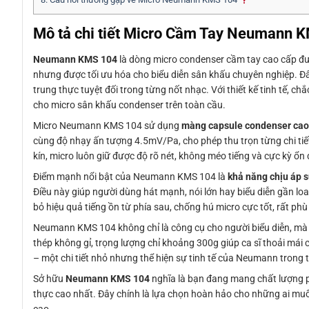
Mô tả chi tiết Micro Cầm Tay Neumann
Neumann KMS 104
là dòng micro condenser cầm tay cao cấp đ
nhưng được tối ưu hóa cho biểu diễn sân khấu chuyên nghiệp. Đâ
trung thực tuyệt đối trong từng nốt nhạc. Với thiết kế tinh tế,
cho micro sân khấu condenser trên toàn cầu.
Micro Neumann KMS 104 sử dụng
màng capsule condenser cao
cùng độ nhạy ấn tượng 4.5mV/Pa, cho phép thu trọn từng chi tiế
kín, micro luôn giữ được độ rõ nét, không méo tiếng và cực kỳ ổn 
Điểm mạnh nổi bật của Neumann KMS 104 là
khả năng chịu áp s
Điều này giúp người dùng hát mạnh, nói lớn hay biểu diễn gần loa
bỏ hiệu quả tiếng ồn từ phía sau, chống hú micro cực tốt, rất p
Neumann KMS 104 không chỉ là công cụ cho người biểu diễn, mà
thép không gỉ, trọng lượng chỉ khoảng 300g giúp ca sĩ thoải mái c
– một chi tiết nhỏ nhưng thể hiện sự tinh tế của Neumann trong
Sở hữu
Neumann KMS 104
nghĩa là bạn đang mang chất lượng ph
thực cao nhất. Đây chính là lựa chọn hoàn hảo cho những ai m
cao.