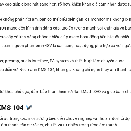
ạy cao giúp giọng hát sáng hơn, rõ hơn, khiến khán giả cảm nhận được từ
kế chống phản hồi âm, bạn có thể biểu diễn gần loa monitor mà không lo 
 mang đến hình ảnh đẳng cấp, tạo ấn tượng mạnh với khán giả và ban t
n cao cấp và khả năng chống nhiễu giúp micro hoạt động bền bỉ suốt nhiề
sinh, cắm nguồn phantom +48V là sẵn sàng hoạt động, phù hợp cả với ngư
er, preamp, audio interface, PA system và thiết bị ghi âm chuyên dụng.
iểu diễn với Neumann KMS 104, khán giả không chỉ nghe thấy âm thanh 
từ khóa chủ đạo, đảm bảo thân thiện với RankMath SEO và giúp bài viết
 KMS 104
tối ưu trong các môi trường biểu diễn chuyên nghiệp và thu âm đòi hỏi độ 
ư âm thanh cần sự rõ nét, chi tiết và tự nhiên trong từng âm thanh.