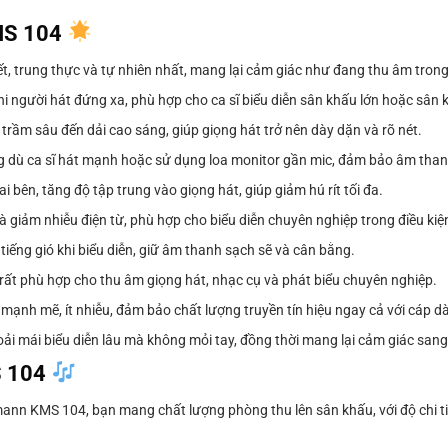
KMS 104
iết, trung thực và tự nhiên nhất, mang lại cảm giác như đang thu âm tron
 người hát đứng xa, phù hợp cho ca sĩ biểu diễn sân khấu lớn hoặc sân k
trầm sâu đến dải cao sáng, giúp giọng hát trở nên dày dặn và rõ nét.
 dù ca sĩ hát mạnh hoặc sử dụng loa monitor gần mic, đảm bảo âm thanh
i bên, tăng độ tập trung vào giọng hát, giúp giảm hú rít tối đa.
 giảm nhiễu điện từ, phù hợp cho biểu diễn chuyên nghiệp trong điều kiệ
tiếng gió khi biểu diễn, giữ âm thanh sạch sẽ và cân bằng.
, rất phù hợp cho thu âm giọng hát, nhạc cụ và phát biểu chuyên nghiệp.
 mạnh mẽ, ít nhiễu, đảm bảo chất lượng truyền tín hiệu ngay cả với cáp dà
ải mái biểu diễn lâu mà không mỏi tay, đồng thời mang lại cảm giác sang
S 104
nn KMS 104, bạn mang chất lượng phòng thu lên sân khấu, với độ chi tiế