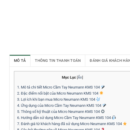
MÔ TẢ
THÔNG TIN THANH TOÁN
ĐÁNH GIÁ KHÁCH HÀ
Mục Lục
[
Ẩn
]
1.
Mô tả chi tiết Micro Cầm Tay Neumann KMS 104
2.
Đặc điểm nổi bật của Micro Neumann KMS 104
3.
Lợi ích khi bạn mua Micro Neumann KMS 104
4.
Ứng dụng của Micro Cầm Tay Neumann KMS 104
5.
Thông số kỹ thuật của Micro Neumann KMS 104
6.
Hướng dẫn sử dụng Micro Cầm Tay Neumann KMS 104
7.
Đánh giá từ khách hàng đã sử dụng Micro Neumann KMS 104
8.
Câu hỏi thường gặp về Micro Neumann KMS 104