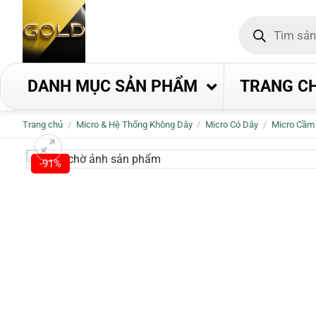
Bỏ
Tìm
qua
kiếm
nội
sản
phẩm
dung
DANH MỤC SẢN PHẨM
TRANG C
Trang chủ
/
Micro & Hệ Thống Không Dây
/
Micro Có Dây
/
Micro Cầm
-91%