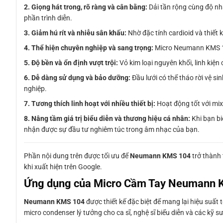
2. Giọng hát trong, rõ ràng và cân bằng:
Dải tần rộng cùng độ nh
phần trình diễn.
3. Giảm hú rít và nhiễu sân khấu:
Nhờ đặc tính cardioid và thiết 
4. Thể hiện chuyên nghiệp và sang trọng:
Micro Neumann KMS 104
5. Độ bền và ổn định vượt trội:
Vỏ kim loại nguyên khối, linh kiệ
6. Dễ dàng sử dụng và bảo dưỡng:
Đầu lưới có thể tháo rời vệ 
nghiệp.
7. Tương thích linh hoạt với nhiều thiết bị:
Hoạt động tốt với mix
8. Nâng tầm giá trị biểu diễn và thương hiệu cá nhân:
Khi bạn b
nhận được sự đầu tư nghiêm túc trong âm nhạc của bạn.
Phần nội dung trên được tối ưu để
Neumann KMS 104
trở thành 
khi xuất hiện trên Google.
Ứng dụng của Micro Cầm Tay Neumann
Neumann KMS 104
được thiết kế đặc biệt để mang lại hiệu suất 
micro condenser lý tưởng cho ca sĩ, nghệ sĩ biểu diễn và các kỹ s