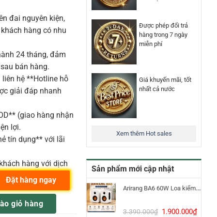
n đai nguyên kiện,
Được phép đổi trả
o khách hàng có nhu
hàng trong 7 ngày
miễn phí
ành 24 tháng, đảm
 sau bán hàng.
liên hệ **Hotline hỗ
Giá khuyến mãi, tốt
nhất cả nước
ược giải đáp nhanh
COD** (giao hàng nhận
ện lợi.
Xem thêm Hot sales
ẻ tín dụng** với lãi
khách hàng với dịch
Sản phẩm mới cập nhật
Đặt hàng ngay
Arirang BA6 60W Loa kiểm âm Bluetooth 5.3
 Tay Condenser số lượng
ào giỏ hàng
Giá
Giá
1.900.000
₫
3.390.000
₫