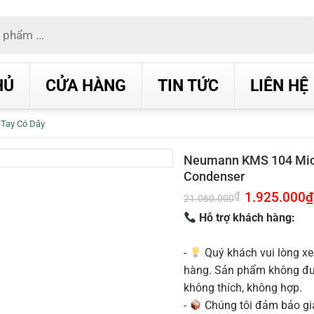
HỦ
CỬA HÀNG
TIN TỨC
LIÊN HỆ
 Tay Có Dây
Neumann KMS 104 Mic
Condenser
Giá
1.925.000
₫
₫
21.060.000
gốc
là:
Hỗ trợ khách hàng:
21.060.000₫.
-
Quý khách vui lòng xe
hàng. Sản phẩm không được
không thích, không hợp.
-
Chúng tôi đảm bảo g