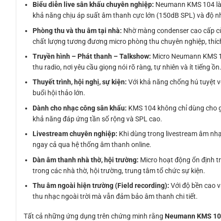
Biểu diễn live sân khấu chuyên nghiệp:
Neumann KMS 104 là l
khả năng chịu áp suất âm thanh cực lớn (150dB SPL) và độ nh
Phòng thu và thu âm tại nhà:
Nhờ màng condenser cao cấp cùng
chất lượng tương đương micro phòng thu chuyên nghiệp, thích 
Truyền hình – Phát thanh – Talkshow:
Micro Neumann KMS 104
thu radio, nơi yêu cầu giọng nói rõ ràng, tự nhiên và ít tiếng ồn
Thuyết trình, hội nghị, sự kiện:
Với khả năng chống hú tuyệt vờ
buổi hội thảo lớn.
Dành cho nhạc công sân khấu:
KMS 104 không chỉ dùng cho gi
khả năng đáp ứng tần số rộng và SPL cao.
Livestream chuyên nghiệp:
Khi dùng trong livestream âm nhạ
ngay cả qua hệ thống âm thanh online.
Dàn âm thanh nhà thờ, hội trường:
Micro hoạt động ổn định tro
trong các nhà thờ, hội trường, trung tâm tổ chức sự kiện.
Thu âm ngoài hiện trường (Field recording):
Với độ bền cao 
thu nhạc ngoài trời mà vẫn đảm bảo âm thanh chi tiết.
Tất cả những ứng dụng trên chứng minh rằng
Neumann KMS 10