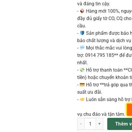
và đáng tin cậy.
-
Hàng mới 100%, nguyê
đầy đủ giấy tờ CO, CQ ch
cầu.
-
Sản phẩm được bảo h
bảo chất lượng và dịch vụ
-
Mọi thắc mắc vui lòng 
trợ: 0914 795 185** để đ
nhất.
-
Hỗ trợ thanh toán **
tiền) hoặc chuyển khoản ti
-
Hỗ trợ **trả góp qua th
suất ưu đãi.
-
Luôn sẵn sàng hỗ trợ 
vụ chu đáo và tận tâm.
Neumann KMS 104 Micro Cầm
Thêm v