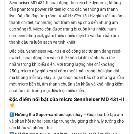
Sennheiser MD 431-II hoạt động theo cơ chế dynamic, không
cần phantom power, rất tiện lợi cho các hệ thống âm thanh
live. Dải tần đáp ứng rộng từ 40 Hz đến 18 kHz giúp tái tạo âm
thanh chi tiết, từ những nốt trầm ấm áp cho đến những âm
cao sáng rõ. Micro còn được trang bị cuộn khử nhiễu hum-
compensating coil, giảm thiểu nhiễu điện từ và đảm bảo âm
thanh đầu ra luôn sạch và tinh khiết.
Đặc biệt, Sennheiser MD 431-II có công tắc từ tính dạng reed-
switch, hoạt động êm và có thể khóa lại để tránh thao tác
nhầm trong khi biểu diễn. Với trọng lượng nhẹ chỉ khoảng
250g, micro này giúp ca sĩ cầm thoải mái trong thời gian dài
mà không mỏi tay. Đây là lựa chọn hoàn hảo cho những ai cần
một micro bền bỉ, âm thanh chuẩn sân khấu và khả năng kiểm
soát âm tốt trong mọi điều kiện biểu diễn.
Đặc điểm nổi bật của micro Sennheiser MD 431-II
Hướng thu Super-cardioid cực nhạy
– Giúp loại bỏ tạp âm
và phản hồi từ hai bên, tập trung thu giọng chính, lý tưởng cho
sân khấu và phòng thu.