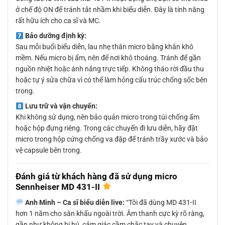
ở chế độ ON để tránh tắt nhầm khi biểu diễn. Đây là tính năng
rất hữu ích cho ca sĩ và MC.
Bảo dưỡng định kỳ:
Sau mỗi buổi biểu diễn, lau nhẹ thân micro bằng khăn khô
mềm. Nếu micro bị ẩm, nên để nơi khô thoáng. Tránh để gần
nguồn nhiệt hoặc ánh nắng trực tiếp. Không tháo rời đầu thu
hoặc tự ý sửa chữa vì có thể làm hỏng cấu trúc chống sốc bên
trong.
Lưu trữ và vận chuyển:
Khi không sử dụng, nên bảo quản micro trong túi chống ẩm
hoặc hộp đựng riêng. Trong các chuyến đi lưu diễn, hãy đặt
micro trong hộp cứng chống va đập để tránh trầy xước và bảo
vệ capsule bên trong.
Đánh giá từ khách hàng đã sử dụng micro
Sennheiser MD 431-II
Anh Minh – Ca sĩ biểu diễn live:
“Tôi đã dùng MD 431-II
hơn 1 năm cho sân khấu ngoài trời. Âm thanh cực kỳ rõ ràng,
gần như không bị hú, cảm giác cầm chắc tay và chuyên