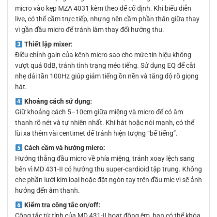
micro vào kẹp MZA 4031 kèm theo để cố định. Khi biểu diễn
live, có thể cầm trực tiếp, nhưng nên cầm phần thân giữa thay
vì gần đầu micro để tránh làm thay đổi hướng thu.
Thiết lập mixer:
Điều chỉnh gain của kênh micro sao cho mức tín hiệu không
vượt quá 0dB, tránh tình trạng méo tiếng. Sử dụng EQ để cắt
nhẹ dải tần 100Hz giúp giảm tiếng ồn nền và tăng độ rõ giọng
hát.
Khoảng cách sử dụng:
Giữ khoảng cách 5–10cm giữa miệng và micro để có âm
thanh rõ nét và tự nhiên nhất. Khi hát hoặc nói mạnh, có thể
lùi xa thêm vài centimet để tránh hiện tượng “bể tiếng”.
Cách cầm và hướng micro:
Hướng thẳng đầu micro về phía miệng, tránh xoay lệch sang
bên vì MD 431-II có hướng thu super-cardioid tập trung. Không
che phần lưới kim loại hoặc đặt ngón tay trên đầu mic vì sẽ ảnh
hưởng đến âm thanh.
Kiểm tra công tắc on/off:
Công tắc từ tính của MD 431-II hoạt động êm, bạn có thể khóa