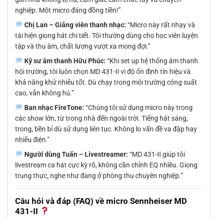
nghiệp. Một micro đáng đồng tiền!”
Chị Lan – Giảng viên thanh nhạc:
“Micro này rất nhạy và
tái hiện giọng hát chi tiết. Tôi thường dùng cho học viên luyện
tập và thu âm, chất lượng vượt xa mong đợi.”
Kỹ sư âm thanh Hữu Phúc:
“Khi set up hệ thống âm thanh
hội trường, tôi luôn chọn MD 431-II vì độ ổn định tín hiệu và
khả năng khử nhiễu tốt. Dù chạy trong môi trường công suất
cao, vẫn không hú.”
Ban nhạc FireTone:
“Chúng tôi sử dụng micro này trong
các show lớn, từ trong nhà đến ngoài trời. Tiếng hát sáng,
trong, bền bỉ dù sử dụng liên tục. Không lo vấn đề va đập hay
nhiễu điện.”
Người dùng Tuấn – Livestreamer:
“MD 431-II giúp tôi
livestream ca hát cực kỳ rõ, không cần chỉnh EQ nhiều. Giọng
trung thực, nghe như đang ở phòng thu chuyên nghiệp.”
Câu hỏi và đáp (FAQ) về micro Sennheiser MD
431-II