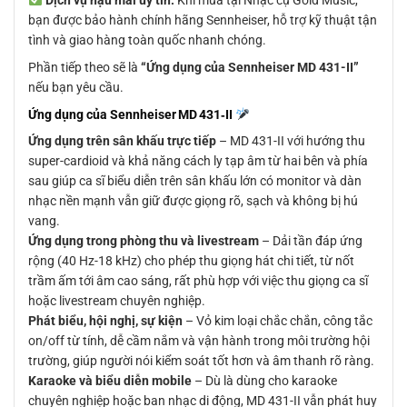
bạn được bảo hành chính hãng Sennheiser, hỗ trợ kỹ thuật tận
tình và giao hàng toàn quốc nhanh chóng.
Phần tiếp theo sẽ là
“Ứng dụng của Sennheiser MD 431-II”
nếu bạn yêu cầu.
Ứng dụng của
Sennheiser MD 431‑II
Ứng dụng trên sân khấu trực tiếp
– MD 431-II với hướng thu
super-cardioid và khả năng cách ly tạp âm từ hai bên và phía
sau giúp ca sĩ biểu diễn trên sân khấu lớn có monitor và dàn
nhạc nền mạnh vẫn giữ được giọng rõ, sạch và không bị hú
vang.
Ứng dụng trong phòng thu và livestream
– Dải tần đáp ứng
rộng (40 Hz-18 kHz) cho phép thu giọng hát chi tiết, từ nốt
trầm ấm tới âm cao sáng, rất phù hợp với việc thu giọng ca sĩ
hoặc livestream chuyên nghiệp.
Phát biểu, hội nghị, sự kiện
– Vỏ kim loại chắc chắn, công tắc
on/off từ tính, dễ cầm nắm và vận hành trong môi trường hội
trường, giúp người nói kiểm soát tốt hơn và âm thanh rõ ràng.
Karaoke và biểu diễn mobile
– Dù là dùng cho karaoke
chuyên nghiệp hoặc ban nhạc di động, MD 431-II vẫn phát huy