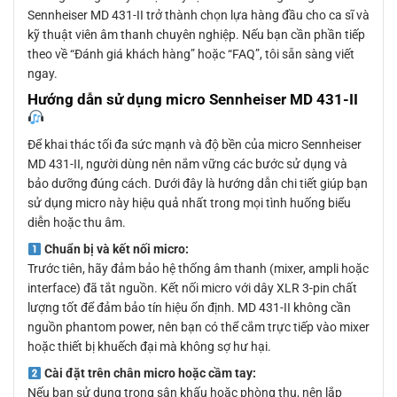
Sennheiser MD 431-II trở thành chọn lựa hàng đầu cho ca sĩ và
kỹ thuật viên âm thanh chuyên nghiệp. Nếu bạn cần phần tiếp
theo về “Đánh giá khách hàng” hoặc “FAQ”, tôi sẵn sàng viết
ngay.
Hướng dẫn sử dụng micro Sennheiser MD 431-II
Để khai thác tối đa sức mạnh và độ bền của micro Sennheiser
MD 431-II, người dùng nên nắm vững các bước sử dụng và
bảo dưỡng đúng cách. Dưới đây là hướng dẫn chi tiết giúp bạn
sử dụng micro này hiệu quả nhất trong mọi tình huống biểu
diễn hoặc thu âm.
Chuẩn bị và kết nối micro:
Trước tiên, hãy đảm bảo hệ thống âm thanh (mixer, ampli hoặc
interface) đã tắt nguồn. Kết nối micro với dây XLR 3-pin chất
lượng tốt để đảm bảo tín hiệu ổn định. MD 431-II không cần
nguồn phantom power, nên bạn có thể cắm trực tiếp vào mixer
hoặc thiết bị khuếch đại mà không sợ hư hại.
Cài đặt trên chân micro hoặc cầm tay:
Nếu bạn sử dụng trong sân khấu hoặc phòng thu, nên lắp