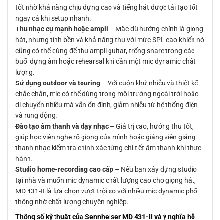
tốt nhờ khả năng chịu đựng cao và tiếng hát được tái tạo tốt
ngay cả khi setup nhanh.
Thu nhạc cụ mạnh hoặc ampli
– Mặc dù hướng chính là giọng
hát, nhưng tính bền và khả năng thu với mức SPL cao khiến nó
cũng có thể dùng để thu ampli guitar, trống snare trong các
buổi dựng âm hoặc rehearsal khi cần một mic dynamic chất
lượng.
Sử dụng outdoor và touring
– Với cuộn khử nhiễu và thiết kế
chắc chắn, mic có thể dùng trong môi trường ngoài trời hoặc
di chuyển nhiều mà vẫn ổn định, giảm nhiễu từ hệ thống điện
và rung động.
Đào tạo âm thanh và dạy nhạc
– Giá trị cao, hướng thu tốt,
giúp học viên nghe rõ giọng của mình hoặc giảng viên giảng
thanh nhạc kiểm tra chính xác từng chi tiết âm thanh khi thực
hành.
Studio home-recording cao cấp
– Nếu bạn xây dựng studio
tại nhà và muốn mic dynamic chất lượng cao cho giọng hát,
MD 431-II là lựa chọn vượt trội so với nhiều mic dynamic phổ
thông nhờ chất lượng chuyên nghiệp.
Thông số kỹ thuật của Sennheiser MD 431-II và ý nghĩa hỗ