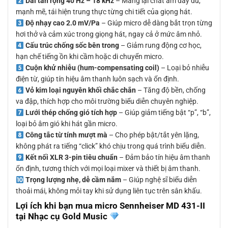
Dải tần rộng 40 Hz – 18 kHz
– Mang lại chất âm đầy đủ,
mạnh mẽ, tái hiện trung thực từng chi tiết của giọng hát.
Độ nhạy cao 2.0 mV/Pa
– Giúp micro dễ dàng bắt trọn từng
hơi thở và cảm xúc trong giọng hát, ngay cả ở mức âm nhỏ.
Cấu trúc chống sốc bên trong
– Giảm rung động cơ học,
hạn chế tiếng ồn khi cầm hoặc di chuyển micro.
Cuộn khử nhiễu (hum-compensating coil)
– Loại bỏ nhiễu
điện từ, giúp tín hiệu âm thanh luôn sạch và ổn định.
Vỏ kim loại nguyên khối chắc chắn
– Tăng độ bền, chống
va đập, thích hợp cho môi trường biểu diễn chuyên nghiệp.
Lưới thép chống gió tích hợp
– Giúp giảm tiếng bật “p”, “b”,
loại bỏ âm gió khi hát gần micro.
Công tắc từ tính mượt mà
– Cho phép bật/tắt yên lặng,
không phát ra tiếng “click” khó chịu trong quá trình biểu diễn.
Kết nối XLR 3-pin tiêu chuẩn
– Đảm bảo tín hiệu âm thanh
ổn định, tương thích với mọi loại mixer và thiết bị âm thanh.
Trọng lượng nhẹ, dễ cầm nắm
– Giúp nghệ sĩ biểu diễn
thoải mái, không mỏi tay khi sử dụng liên tục trên sân khấu.
Lợi ích khi bạn mua micro Sennheiser MD 431-II
tại Nhạc cụ Gold Music