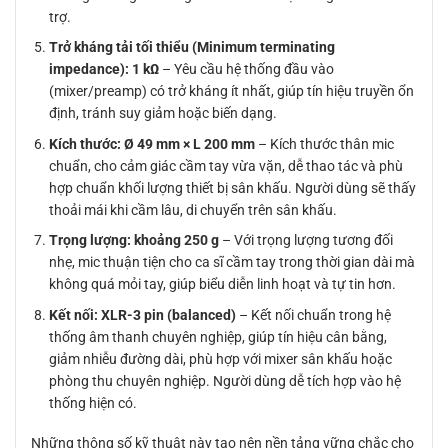
trợ.
Trở kháng tải tối thiểu (Minimum terminating
impedance): 1 kΩ
– Yêu cầu hệ thống đầu vào
(mixer/preamp) có trở kháng ít nhất, giúp tín hiệu truyền ổn
định, tránh suy giảm hoặc biến dạng.
Kích thước: Ø 49 mm × L 200 mm
– Kích thước thân mic
chuẩn, cho cảm giác cầm tay vừa vặn, dễ thao tác và phù
hợp chuẩn khối lượng thiết bị sân khấu. Người dùng sẽ thấy
thoải mái khi cầm lâu, di chuyển trên sân khấu.
Trọng lượng: khoảng 250 g
– Với trọng lượng tương đối
nhẹ, mic thuận tiện cho ca sĩ cầm tay trong thời gian dài mà
không quá mỏi tay, giúp biểu diễn linh hoạt và tự tin hơn.
Kết nối: XLR-3 pin (balanced)
– Kết nối chuẩn trong hệ
thống âm thanh chuyên nghiệp, giúp tín hiệu cân bằng,
giảm nhiễu đường dài, phù hợp với mixer sân khấu hoặc
phòng thu chuyên nghiệp. Người dùng dễ tích hợp vào hệ
thống hiện có.
Những thông số kỹ thuật này tạo nên nền tảng vững chắc cho