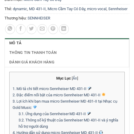
Thẻ:
dynamic
,
MD 431-II
,
Micro Cầm Tay Có Dây
,
micro vocal
,
Sennheiser
Thương hiệu:
SENNHEISER
MÔ TẢ
THÔNG TIN THANH TOÁN
ĐÁNH GIÁ KHÁCH HÀNG
Mục Lục
[
Ẩn
]
1.
Mô tả chi tiết micro Sennheiser MD 431-II
2.
Đặc điểm nổi bật của micro Sennheiser MD 431-II
3.
Lợi ích khi bạn mua micro Sennheiser MD 431-II tại Nhạc cụ
Gold Music
3.1.
Ứng dụng của Sennheiser MD 431‑II
3.2.
Thông số kỹ thuật của Sennheiser MD 431-II và ý nghĩa
hỗ trợ người dùng
4.
Hướng dẫn sử dụng micro Sennheiser MD 431-II