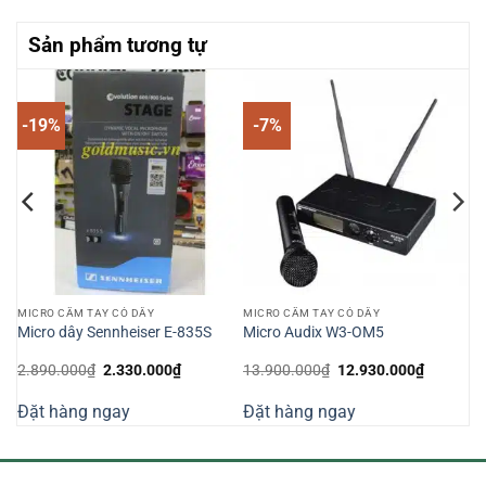
Sản phẩm tương tự
-19%
-7%
MICRO CẦM TAY CÓ DÂY
MICRO CẦM TAY CÓ DÂY
cầm
Micro dây Sennheiser E-835S
Micro Audix W3-OM5
Giá
Giá
Giá
Giá
2.890.000
₫
2.330.000
₫
13.900.000
₫
12.930.000
₫
gốc
hiện
gốc
hiện
là:
tại
là:
tại
Đặt hàng ngay
Đặt hàng ngay
2.890.000₫.
là:
13.900.000₫.
là:
000₫.
2.330.000₫.
12.930.0