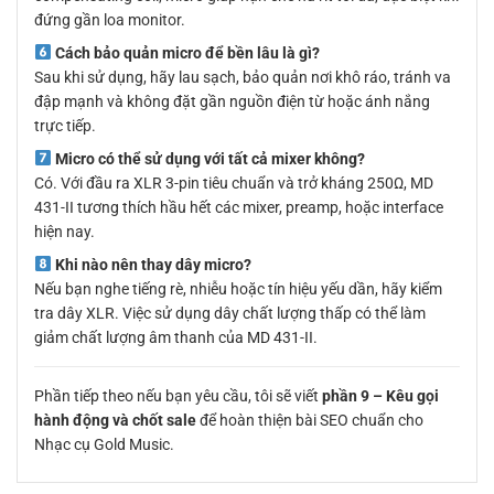
đứng gần loa monitor.
Cách bảo quản micro để bền lâu là gì?
Sau khi sử dụng, hãy lau sạch, bảo quản nơi khô ráo, tránh va
đập mạnh và không đặt gần nguồn điện từ hoặc ánh nắng
trực tiếp.
Micro có thể sử dụng với tất cả mixer không?
Có. Với đầu ra XLR 3-pin tiêu chuẩn và trở kháng 250Ω, MD
431-II tương thích hầu hết các mixer, preamp, hoặc interface
hiện nay.
Khi nào nên thay dây micro?
Nếu bạn nghe tiếng rè, nhiễu hoặc tín hiệu yếu dần, hãy kiểm
tra dây XLR. Việc sử dụng dây chất lượng thấp có thể làm
giảm chất lượng âm thanh của MD 431-II.
Phần tiếp theo nếu bạn yêu cầu, tôi sẽ viết
phần 9 – Kêu gọi
hành động và chốt sale
để hoàn thiện bài SEO chuẩn cho
Nhạc cụ Gold Music.