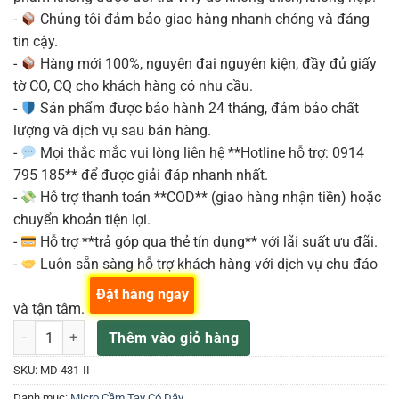
-
Chúng tôi đảm bảo giao hàng nhanh chóng và đáng
tin cậy.
-
Hàng mới 100%, nguyên đai nguyên kiện, đầy đủ giấy
tờ CO, CQ cho khách hàng có nhu cầu.
-
Sản phẩm được bảo hành 24 tháng, đảm bảo chất
lượng và dịch vụ sau bán hàng.
-
Mọi thắc mắc vui lòng liên hệ **Hotline hỗ trợ: 0914
795 185** để được giải đáp nhanh nhất.
-
Hỗ trợ thanh toán **COD** (giao hàng nhận tiền) hoặc
chuyển khoản tiện lợi.
-
Hỗ trợ **trả góp qua thẻ tín dụng** với lãi suất ưu đãi.
-
Luôn sẵn sàng hỗ trợ khách hàng với dịch vụ chu đáo
Đặt hàng ngay
và tận tâm.
Sennheiser MD 431-II Micro Dynamic Cầm Tay số lượng
Thêm vào giỏ hàng
SKU:
MD 431-II
Danh mục:
Micro Cầm Tay Có Dây