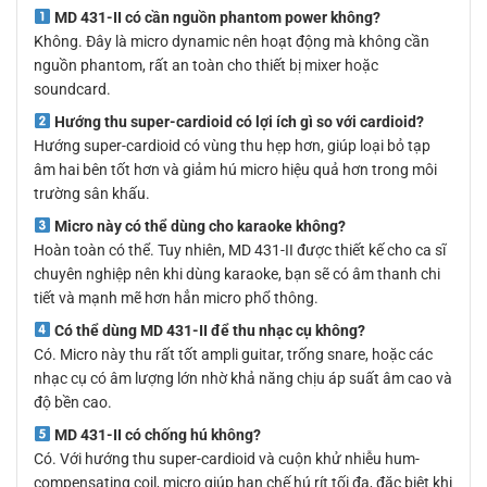
MD 431-II có cần nguồn phantom power không?
Không. Đây là micro dynamic nên hoạt động mà không cần
nguồn phantom, rất an toàn cho thiết bị mixer hoặc
soundcard.
Hướng thu super-cardioid có lợi ích gì so với cardioid?
Hướng super-cardioid có vùng thu hẹp hơn, giúp loại bỏ tạp
âm hai bên tốt hơn và giảm hú micro hiệu quả hơn trong môi
trường sân khấu.
Micro này có thể dùng cho karaoke không?
Hoàn toàn có thể. Tuy nhiên, MD 431-II được thiết kế cho ca sĩ
chuyên nghiệp nên khi dùng karaoke, bạn sẽ có âm thanh chi
tiết và mạnh mẽ hơn hẳn micro phổ thông.
Có thể dùng MD 431-II để thu nhạc cụ không?
Có. Micro này thu rất tốt ampli guitar, trống snare, hoặc các
nhạc cụ có âm lượng lớn nhờ khả năng chịu áp suất âm cao và
độ bền cao.
MD 431-II có chống hú không?
Có. Với hướng thu super-cardioid và cuộn khử nhiễu hum-
compensating coil, micro giúp hạn chế hú rít tối đa, đặc biệt khi