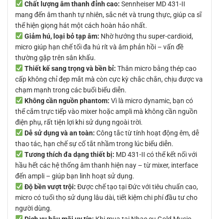
Chất lượng âm thanh đỉnh cao:
Sennheiser MD 431-II
mang đến âm thanh tự nhiên, sắc nét và trung thực, giúp ca sĩ
thể hiện giọng hát một cách hoàn hảo nhất.
Giảm hú, loại bỏ tạp âm:
Nhờ hướng thu super-cardioid,
micro giúp hạn chế tối đa hú rít và âm phản hồi – vấn đề
thường gặp trên sân khấu.
Thiết kế sang trọng và bền bỉ:
Thân micro bằng thép cao
cấp không chỉ đẹp mắt mà còn cực kỳ chắc chắn, chịu được va
chạm mạnh trong các buổi biểu diễn.
Không cần nguồn phantom:
Vì là micro dynamic, bạn có
thể cắm trực tiếp vào mixer hoặc ampli mà không cần nguồn
điện phụ, rất tiện lợi khi sử dụng ngoài trời.
Dễ sử dụng và an toàn:
Công tắc từ tính hoạt động êm, dễ
thao tác, hạn chế sự cố tắt nhầm trong lúc biểu diễn.
Tương thích đa dạng thiết bị:
MD 431-II có thể kết nối với
hầu hết các hệ thống âm thanh hiện nay – từ mixer, interface
đến ampli – giúp bạn linh hoạt sử dụng.
Độ bền vượt trội:
Được chế tạo tại Đức với tiêu chuẩn cao,
micro có tuổi thọ sử dụng lâu dài, tiết kiệm chi phí đầu tư cho
người dùng.
Dịch vụ hậu mãi uy tín:
Khi mua tại Nhạc cụ Gold Music,