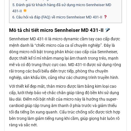
5.
Đánh giá từ khách hàng đã sử dụng micro Sennheiser MD
431-II
6.
Câu hỏi và đáp (FAQ) về micro Sennheiser MD 431-II
Mô tả chi tiết micro Sennheiser MD 431-II
Sennheiser MD 431-II là micro dynamic cầm tay cao cấp được
mệnh danh là “chiếc micro của ca sĩ chuyên nghiệp”. Đây là
dòng micro nổi bật trong phân khúc cao cấp của Sennheiser,
được thiết kế tỉ mỉ nhằm mang lại âm thanh trong trẻo, mạnh
mẽ và có độ trung thực cực cao. MD 431-II được sử dụng rộng
rãi trong các buổi biểu diễn trực tiếp, phòng thu chuyên
nghiệp, sân khấu lớn, cũng như các chương trình truyền hình.
Với thiết kế đẹp mắt, thân micro được làm bằng kim loại cao
cấp, lưới thép bảo vệ chắc chắn giúp tăng độ bền khi sử dụng
lâu dài. Điểm nổi bật nhất của micro này là hướng thu super-
cardioid giúp tập trung âm thanh ở phía trước và giảm thiểu
tối đa tiếng ồn xung quanh. Cấu trúc chống sốc được tích hợp
bên trong làm giảm tiếng rung khi cầm, giúp giọng hát luôn rõ
ràng và sắc nét.