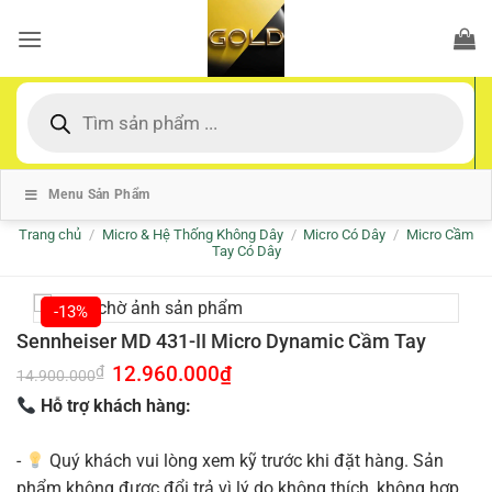
Bỏ
qua
nội
dung
Tìm
kiếm
sản
phẩm
Menu Sản Phẩm
Trang chủ
/
Micro & Hệ Thống Không Dây
/
Micro Có Dây
/
Micro Cầm
Tay Có Dây
-13%
Sennheiser MD 431-II Micro Dynamic Cầm Tay
Giá
12.960.000
₫
Giá
₫
14.900.000
gốc
hiện
là:
tại
Hỗ trợ khách hàng:
14.900.000₫.
là:
12.960.000₫.
-
Quý khách vui lòng xem kỹ trước khi đặt hàng. Sản
phẩm không được đổi trả vì lý do không thích, không hợp.