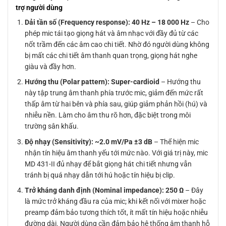
trợ người dùng
Dải tần số (Frequency response): 40 Hz – 18 000 Hz
– Cho
phép mic tái tạo giọng hát và âm nhạc với đầy đủ từ các
nốt trầm đến các âm cao chi tiết. Nhờ đó người dùng không
bị mất các chi tiết âm thanh quan trọng, giọng hát nghe
giàu và đầy hơn.
Hướng thu (Polar pattern): Super-cardioid
– Hướng thu
này tập trung âm thanh phía trước mic, giảm đến mức rất
thấp âm từ hai bên và phía sau, giúp giảm phản hồi (hú) và
nhiễu nền. Làm cho âm thu rõ hơn, đặc biệt trong môi
trường sân khấu.
Độ nhạy (Sensitivity): ~2.0 mV/Pa ±3 dB
– Thể hiện mic
nhận tín hiệu âm thanh yếu tới mức nào. Với giá trị này, mic
MD 431-II đủ nhạy để bắt giọng hát chi tiết nhưng vẫn
tránh bị quá nhạy dẫn tới hú hoặc tín hiệu bị clip.
Trở kháng danh định (Nominal impedance): 250 Ω
– Đây
là mức trở kháng đầu ra của mic; khi kết nối với mixer hoặc
preamp đảm bảo tương thích tốt, ít mất tín hiệu hoặc nhiễu
đường dài. Người dùng cần đảm bảo hệ thống âm thanh hỗ