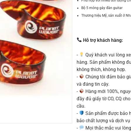
Phù hợp với nhiều đối tượng c
Bộ 5 móng gảy đàn guitar
Thương hiệu Mỹ, sản xuất ở Nh
Hỗ trợ khách hàng:
-
Quý khách vui lòng xe
hàng. Sản phẩm không được
không thích, không hợp.
-
Chúng tôi đảm bảo g
và đáng tin cậy.
-
Hàng mới 100%, nguyê
đầy đủ giấy tờ CO, CQ ch
cầu.
-
Sản phẩm được bảo h
bảo chất lượng và dịch vụ
-
Mọi thắc mắc vui lòng 