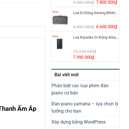
8.800.000₫.
Giá
Giá
7.800.000
₫
9.980.000
₫
gốc
hiện
Loa Di Động Arirang BRAVO 8 800W Có Micro
là:
tại
9.980.000₫.
là:
7.800
Giá
Giá
6.600.000
₫
8.450.000
₫
gốc
hiện
Loa Karaoke Di Động Arirang EDGE-X Model I
là:
tại
8.450.000₫.
là:
6.600
10.230.000
₫
Giá
Giá
7.990.000
₫
gốc
hiện
là:
tại
Bài viết mới
10.230.000₫.
là:
7.990.000₫.
Phân biệt các loại phím đàn
piano cơ bản
Đàn piano yamaha – lựa chọn lý
 Thanh Ấm Áp
tưởng cho bạn
Xây dựng bằng WordPress