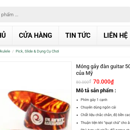
HỦ
CỬA HÀNG
TIN TỨC
LIÊN HỆ
Ukulele
/
Pick, Slide & Dụng Cụ Chơi
Móng gảy đàn guitar 5
của Mỹ
Giá
70.000
₫
Giá
₫
80.000
gốc
hiện
là:
tại
Mô tả sản phẩm :
80.000₫.
là:
70.000₫.
Phím gảy 1 cạnh
Chuyên dùng ngón cái
Chất liệu chắc chắn, độ bền ca
Thuận tiện khi “quạt chả” cho 