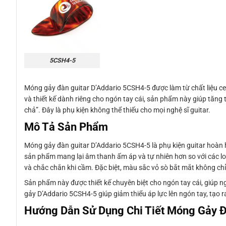
5CSH4-5
Móng gảy đàn guitar D’Addario 5CSH4-5 được làm từ chất liệu cel
và thiết kế dành riêng cho ngón tay cái, sản phẩm này giúp tăng 
chả”. Đây là phụ kiện không thể thiếu cho mọi nghệ sĩ guitar.
Mô Tả Sản Phẩm
Móng gảy đàn guitar D’Addario 5CSH4-5 là phụ kiện guitar hoàn hả
sản phẩm mang lại âm thanh ấm áp và tự nhiên hơn so với các loạ
và chắc chắn khi cầm. Đặc biệt, màu sắc vỏ sò bắt mắt không ch
Sản phẩm này được thiết kế chuyên biệt cho ngón tay cái, giúp ng
gảy D’Addario 5CSH4-5 giúp giảm thiểu áp lực lên ngón tay, tạo 
Hướng Dẫn Sử Dụng Chi Tiết Móng Gảy Đ