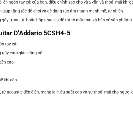
lên ngón tay cái của bạn, điều chỉnh sao cho vừa vặn và thoải mái khi g
m giúp tăng tốc độ chơi và dễ dàng tạo âm thanh mạnh mẽ, tự nhiên.
ng gảy trong túi hoặc hộp nhạc cụ để tránh mất mát và bảo vệ sản phẩm k
uitar D’Addario 5CSH4-5
ón tay cái.
g gây cảm giác nặng nề.
 bền cao.
ế khi cần.
từ acoustic đến điện, mang lại hiệu suất cao và sự thoải mái cho người c