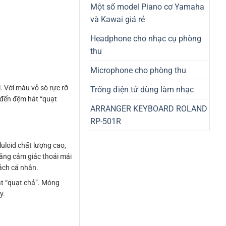
Một số model Piano cơ Yamaha
và Kawai giá rẻ
Headphone cho nhạc cụ phòng
thu
Microphone cho phòng thu
. Với màu vỏ sò rực rỡ
Trống điện tử dùng làm nhạc
o đến đệm hát “quạt
ARRANGER KEYBOARD ROLAND
RP-501R
luloid chất lượng cao,
tăng cảm giác thoải mái
ách cá nhân.
ật “quạt chả”. Móng
y.