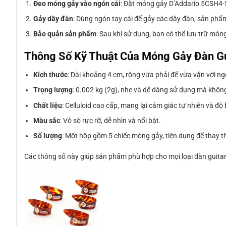
Đeo móng gảy vào ngón cái
: Đặt móng gảy D’Addario 5CSH4-5 
Gảy dây đàn
: Dùng ngón tay cái để gảy các dây đàn, sản phẩ
Bảo quản sản phẩm
: Sau khi sử dụng, bạn có thể lưu trữ mó
Thông Số Kỹ Thuật Của Móng Gảy Đàn G
Kích thước
: Dài khoảng 4 cm, rộng vừa phải để vừa vặn với ng
Trọng lượng
: 0.002 kg (2g), nhẹ và dễ dàng sử dụng mà khôn
Chất liệu
: Celluloid cao cấp, mang lại cảm giác tự nhiên và độ
Màu sắc
: Vỏ sò rực rỡ, dễ nhìn và nổi bật.
Số lượng
: Một hộp gồm 5 chiếc móng gảy, tiện dụng để thay th
Các thông số này giúp sản phẩm phù hợp cho mọi loại đàn guitar, 