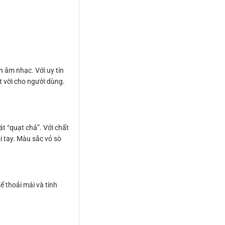
 âm nhạc. Với uy tín
t vời cho người dùng.
t “quạt chả”. Với chất
i tay. Màu sắc vỏ sò
ế thoải mái và tính