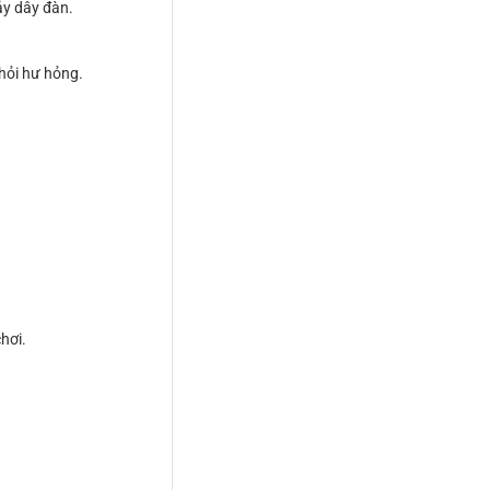
ảy dây đàn.
hỏi hư hỏng.
hơi.