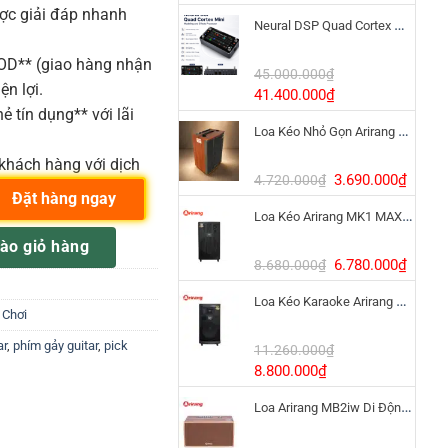
gốc
hiện
ược giải đáp nhanh
Neural DSP Quad Cortex Mini – Amp Modeler Cao Cấp
là:
tại
3.390.000₫.
là:
COD** (giao hàng nhận
1.900
45.000.000
₫
ện lợi.
Giá
Giá
41.400.000
₫
ẻ tín dụng** với lãi
gốc
hiện
Loa Kéo Nhỏ Gọn Arirang MKS2.5 Bass 12 Inch
là:
tại
45.000.000₫.
là:
khách hàng với dịch
41.400.000₫.
Giá
Giá
3.690.000
₫
4.720.000
₫
Đặt hàng ngay
gốc
hiện
Loa Kéo Arirang MK1 MAX 1200W Pin LiFePo4
là:
tại
 D'Addario của Mỹ số lượng
4.720.000₫.
là:
ào giỏ hàng
3.690
Giá
Giá
6.780.000
₫
8.680.000
₫
gốc
hiện
Loa Kéo Karaoke Arirang MK6 MAX Bass 40cm
là:
tại
 Chơi
8.680.000₫.
là:
ar
,
phím gảy guitar
,
pick
6.780
11.260.000
₫
Giá
Giá
8.800.000
₫
gốc
hiện
Loa Arirang MB2iw Di Động 1200W Kèm Micro
là:
tại
11.260.000₫.
là: