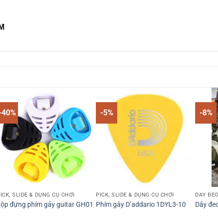
CM
-40%
-5%
-8%
ICK, SLIDE & DỤNG CỤ CHƠI
PICK, SLIDE & DỤNG CỤ CHƠI
DÂY ĐE
ộp đựng phím gảy guitar GH01
Phím gảy D’addario 1DYL3-10
Dây đeo