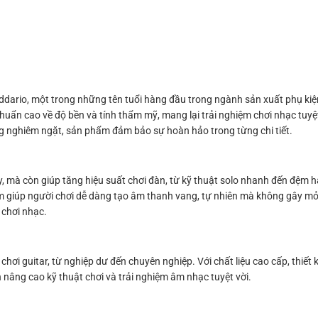
dario, một trong những tên tuổi hàng đầu trong ngành sản xuất phụ kiện
uẩn cao về độ bền và tính thẩm mỹ, mang lại trải nghiệm chơi nhạc tuyệ
ng nghiêm ngặt, sản phẩm đảm bảo sự hoàn hảo trong từng chi tiết.
 mà còn giúp tăng hiệu suất chơi đàn, từ kỹ thuật solo nhanh đến đệm há
phẩm giúp người chơi dễ dàng tạo âm thanh vang, tự nhiên mà không gây mỏ
 chơi nhạc.
ơi guitar, từ nghiệp dư đến chuyên nghiệp. Với chất liệu cao cấp, thiết k
nâng cao kỹ thuật chơi và trải nghiệm âm nhạc tuyệt vời.