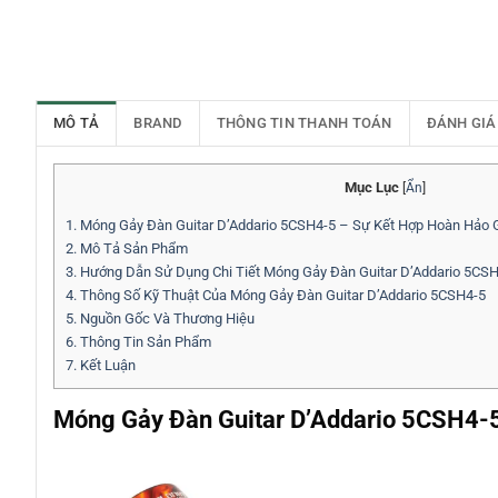
MÔ TẢ
BRAND
THÔNG TIN THANH TOÁN
ĐÁNH GIÁ
Mục Lục
[
Ẩn
]
1.
Móng Gảy Đàn Guitar D’Addario 5CSH4-5 – Sự Kết Hợp Hoàn Hảo
2.
Mô Tả Sản Phẩm
3.
Hướng Dẫn Sử Dụng Chi Tiết Móng Gảy Đàn Guitar D’Addario 5CS
4.
Thông Số Kỹ Thuật Của Móng Gảy Đàn Guitar D’Addario 5CSH4-5
5.
Nguồn Gốc Và Thương Hiệu
6.
Thông Tin Sản Phẩm
7.
Kết Luận
Móng Gảy Đàn Guitar D’Addario 5CSH4-