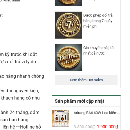
hơi khác nhau
Được phép đổi trả
ật
hàng trong 7 ngày
miễn phí
Giá khuyến mãi, tốt
nhất cả nước
m kỹ trước khi đặt
 đổi trả vì lý do
iao hàng nhanh chóng
Xem thêm Hot sales
n đai nguyên kiện,
o khách hàng có nhu
Sản phẩm mới cập nhật
ành 24 tháng, đảm
Arirang BA6 60W Loa kiểm âm Bluetooth 5.3
 sau bán hàng.
Giá
Giá
liên hệ **Hotline hỗ
1.900.000
₫
3.390.000
₫