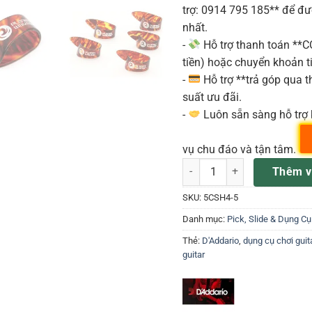
trợ: 0914 795 185** để đ
nhất.
-
Hỗ trợ thanh toán **
tiền) hoặc chuyển khoản ti
-
Hỗ trợ **trả góp qua th
suất ưu đãi.
-
Luôn sẵn sàng hỗ trợ 
vụ chu đáo và tận tâm.
Móng gảy đàn guitar 5CSH4-5
Thêm v
SKU:
5CSH4-5
Danh mục:
Pick, Slide & Dụng Cụ
Thẻ:
D'Addario
,
dụng cụ chơi guit
guitar