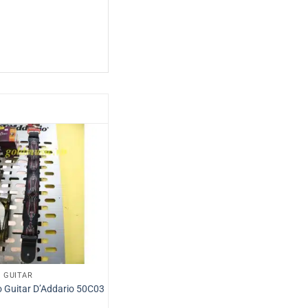
O GUITAR
 Guitar D’Addario 50C03