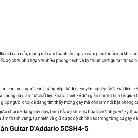
luloid cao cấp, mang đến âm thanh ấm áp và cảm giác thoải mái khi chơi
tốc độ chơi, phù hợp với nhiều phong cách và kỹ thuật chơi guitar, từ sol
o cho mọi người chơi, từ nghiệp dư đến chuyên nghiệp. Với chất liệu cel
i móng gảy làm từ chất liệu khác. Thiết kế đơn giản nhưng tinh tế, giúp 
ỉ giúp người chơi dễ dàng tìm thấy móng gảy mà còn làm nổi bật phong c
ười chơi dễ dàng gảy dây, tăng tốc độ khi solo hoặc chơi nhạc với kỹ thu
ra âm thanh vang, tự nhiên và giữ được độ chính xác trong từng cú gảy dâ
àn Guitar D’Addario 5CSH4-5