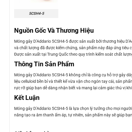
5CSH4-5
Nguồn Gốc Và Thương Hiệu
Móng gảy D’Addario 5CSH4-5 được sản xuất bởi thương hiệu D’Ad
và chất lượng đã được kiểm chứng, sản phẩm này đáp ứng tiêu ch
Được sản xuất tại Trung Quốc theo quy trình kiểm soát chất lượ
Thông Tin Sản Phẩm
Móng gảy D’Addario 5CSH4-5 không chỉ là công cụ hỗ trợ gảy dây,
liệu celluloid bền bỉ và thiết kế vừa vặn cho ngón tay cái, sản 
rực rỡ giúp bạn dễ dàng nhận biết và mang lại cảm giác thú vị khi
Kết Luận
Móng gảy D’Addario 5CSH4-5 là lựa chọn lý tưởng cho mọi người ch
năng tạo ra âm thanh ấm áp, tự nhiên, sản phẩm này sẽ giúp bạn 