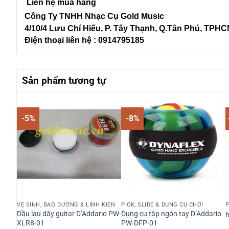
Liên hệ mua hàng
Công Ty TNHH Nhạc Cụ Gold Music
4/10/4 L
ưu Chí Hiếu, P. Tây Thạnh
, Q.Tân Phú, TPH
Điện thoại liên hệ : 0914795185
Sản phẩm tương tự
-5%
-8%
VỆ SINH, BẢO DƯỠNG & LINH KIỆN
PICK, SLIDE & DỤNG CỤ CHƠI
P
Dầu lau dây guitar D’Addario PW-
Dụng cụ tập ngón tay D’Addario
h
XLR8-01
PW-DFP-01