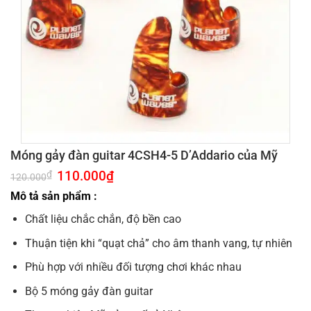
Móng gảy đàn guitar 4CSH4-5 D’Addario của Mỹ
Giá
110.000
₫
Giá
₫
120.000
gốc
hiện
là:
tại
Mô tả sản phẩm :
120.000₫.
là:
110.000₫.
Chất liệu chắc chắn, độ bền cao
Thuận tiện khi “quạt chả” cho âm thanh vang, tự nhiên
Phù hợp với nhiều đối tượng chơi khác nhau
Bộ 5 móng gảy đàn guitar