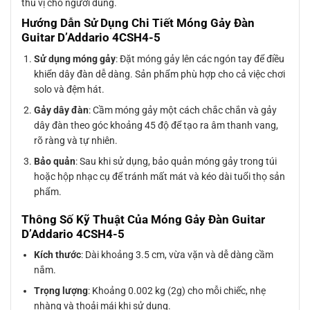
thú vị cho người dùng.
Hướng Dẫn Sử Dụng Chi Tiết Móng Gảy Đàn
Guitar D’Addario 4CSH4-5
Sử dụng móng gảy
: Đặt móng gảy lên các ngón tay để điều
khiển dây đàn dễ dàng. Sản phẩm phù hợp cho cả việc chơi
solo và đệm hát.
Gảy dây đàn
: Cầm móng gảy một cách chắc chắn và gảy
dây đàn theo góc khoảng 45 độ để tạo ra âm thanh vang,
rõ ràng và tự nhiên.
Bảo quản
: Sau khi sử dụng, bảo quản móng gảy trong túi
hoặc hộp nhạc cụ để tránh mất mát và kéo dài tuổi thọ sản
phẩm.
Thông Số Kỹ Thuật Của Móng Gảy Đàn Guitar
D’Addario 4CSH4-5
Kích thước
: Dài khoảng 3.5 cm, vừa vặn và dễ dàng cầm
nắm.
Trọng lượng
: Khoảng 0.002 kg (2g) cho mỗi chiếc, nhẹ
nhàng và thoải mái khi sử dụng.