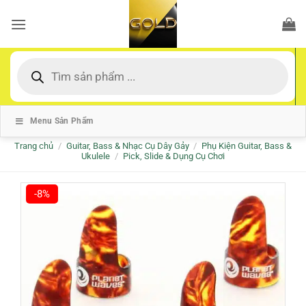
Bỏ
qua
nội
dung
Tìm
kiếm
sản
phẩm
Menu Sản Phẩm
Trang chủ
/
Guitar, Bass & Nhạc Cụ Dây Gảy
/
Phụ Kiện Guitar, Bass &
Ukulele
/
Pick, Slide & Dụng Cụ Chơi
-8%