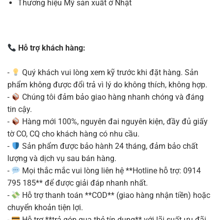
Thương hiệu Mỹ sản xuất ở Nhật
Hỗ trợ khách hàng:
-
Quý khách vui lòng xem kỹ trước khi đặt hàng. Sản
phẩm không được đổi trả vì lý do không thích, không hợp.
-
Chúng tôi đảm bảo giao hàng nhanh chóng và đáng
tin cậy.
-
Hàng mới 100%, nguyên đai nguyên kiện, đầy đủ giấy
tờ CO, CQ cho khách hàng có nhu cầu.
-
Sản phẩm được bảo hành 24 tháng, đảm bảo chất
lượng và dịch vụ sau bán hàng.
-
Mọi thắc mắc vui lòng liên hệ **Hotline hỗ trợ: 0914
795 185** để được giải đáp nhanh nhất.
-
Hỗ trợ thanh toán **COD** (giao hàng nhận tiền) hoặc
chuyển khoản tiện lợi.
-
Hỗ trợ **trả góp qua thẻ tín dụng** với lãi suất ưu đãi.