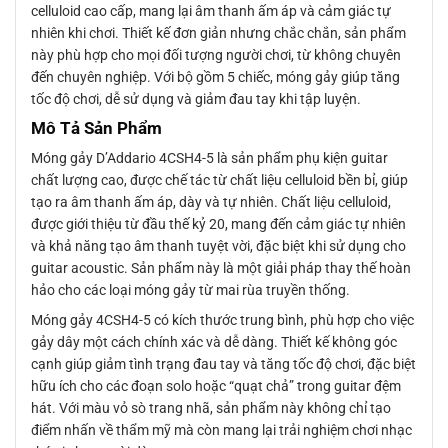
celluloid cao cấp, mang lại âm thanh ấm áp và cảm giác tự
nhiên khi chơi. Thiết kế đơn giản nhưng chắc chắn, sản phẩm
này phù hợp cho mọi đối tượng người chơi, từ không chuyên
đến chuyên nghiệp. Với bộ gồm 5 chiếc, móng gảy giúp tăng
tốc độ chơi, dễ sử dụng và giảm đau tay khi tập luyện.
Mô Tả Sản Phẩm
Móng gảy D’Addario 4CSH4-5 là sản phẩm phụ kiện guitar
chất lượng cao, được chế tác từ chất liệu celluloid bền bỉ, giúp
tạo ra âm thanh ấm áp, dày và tự nhiên. Chất liệu celluloid,
được giới thiệu từ đầu thế kỷ 20, mang đến cảm giác tự nhiên
và khả năng tạo âm thanh tuyệt vời, đặc biệt khi sử dụng cho
guitar acoustic. Sản phẩm này là một giải pháp thay thế hoàn
hảo cho các loại móng gảy từ mai rùa truyền thống.
Móng gảy 4CSH4-5 có kích thước trung bình, phù hợp cho việc
gảy dây một cách chính xác và dễ dàng. Thiết kế không góc
cạnh giúp giảm tình trạng đau tay và tăng tốc độ chơi, đặc biệt
hữu ích cho các đoạn solo hoặc “quạt chả” trong guitar đệm
hát. Với màu vỏ sò trang nhã, sản phẩm này không chỉ tạo
điểm nhấn về thẩm mỹ mà còn mang lại trải nghiệm chơi nhạc