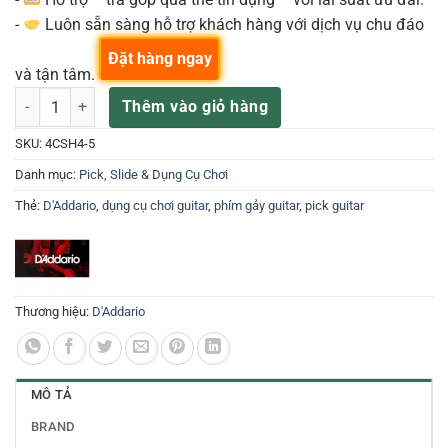
-
Luôn sẵn sàng hỗ trợ khách hàng với dịch vụ chu đáo
Đặt hàng ngay
và tận tâm.
Móng gảy đàn guitar 4CSH4-5 D'Addario của Mỹ số lượng
Thêm vào giỏ hàng
SKU:
4CSH4-5
Danh mục:
Pick, Slide & Dụng Cụ Chơi
Thẻ:
D'Addario
,
dụng cụ chơi guitar
,
phím gảy guitar
,
pick guitar
Thương hiệu:
D'Addario
MÔ TẢ
BRAND