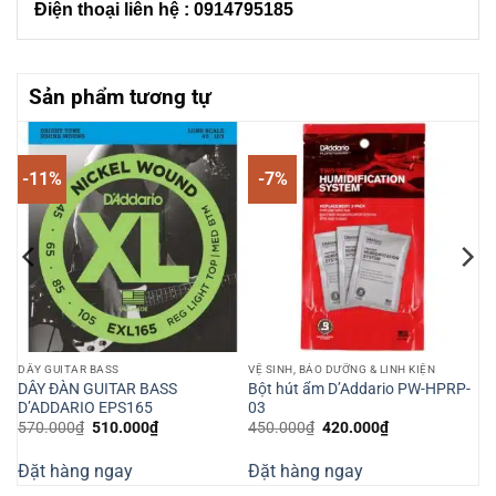
Điện thoại liên hệ : 0914795185
Sản phẩm tương tự
-11%
-7%
DÂY GUITAR BASS
VỆ SINH, BẢO DƯỠNG & LINH KIỆN
o
DÂY ĐÀN GUITAR BASS
Bột hút ẩm D’Addario PW-HPRP-
D’ADDARIO EPS165
03
Giá
Giá
Giá
Giá
570.000
₫
510.000
₫
450.000
₫
420.000
₫
gốc
hiện
gốc
hiện
là:
tại
là:
tại
Đặt hàng ngay
Đặt hàng ngay
570.000₫.
là:
450.000₫.
là:
510.000₫.
420.000₫.