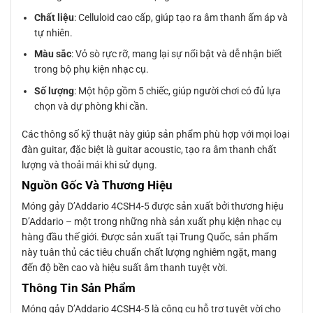
Chất liệu
: Celluloid cao cấp, giúp tạo ra âm thanh ấm áp và
tự nhiên.
Màu sắc
: Vỏ sò rực rỡ, mang lại sự nổi bật và dễ nhận biết
trong bộ phụ kiện nhạc cụ.
Số lượng
: Một hộp gồm 5 chiếc, giúp người chơi có đủ lựa
chọn và dự phòng khi cần.
Các thông số kỹ thuật này giúp sản phẩm phù hợp với mọi loại
đàn guitar, đặc biệt là guitar acoustic, tạo ra âm thanh chất
lượng và thoải mái khi sử dụng.
Nguồn Gốc Và Thương Hiệu
Móng gảy D’Addario 4CSH4-5 được sản xuất bởi thương hiệu
D’Addario – một trong những nhà sản xuất phụ kiện nhạc cụ
hàng đầu thế giới. Được sản xuất tại Trung Quốc, sản phẩm
này tuân thủ các tiêu chuẩn chất lượng nghiêm ngặt, mang
đến độ bền cao và hiệu suất âm thanh tuyệt vời.
Thông Tin Sản Phẩm
Móng gảy D’Addario 4CSH4-5 là công cụ hỗ trợ tuyệt vời cho