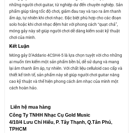
những người chơi guitar, từ nghiệp dư đến chuyên nghiệp. Sản
phẩm giúp tăng tốc độ chơi, giảm đau tay và tạo ra âm thanh
ấm áp, tự nhiên khi chơi nhạc. Đặc biệt phù hợp cho các đoạn
solo hoặc khi chơi nhạc đệm hát với phong cách “quạt chả”,
móng gảy này sẽ giúp người chơi dễ dàng kiểm soát kỹ thuật
chơi của mình.
Kết Luận
Móng gảy D’Addario 4CSH4-5 là lựa chọn tuyệt vời cho những
ai muốn tìm kiếm một sản phẩm bền bỉ, dễ sử dụng và mang
lại âm thanh ấm áp, tự nhiên. Với chất liệu celluloid cao cấp và
thiết kế tinh tế, sản phẩm này sẽ giúp người chơi guitar nâng
cao kỹ thuật và thể hiện phong cách âm nhạc của mình một
cách hoàn hảo.
Liên hệ mua hàng
Công Ty TNHH Nhạc Cụ Gold Music
4/10/4 L
ưu Chí Hiếu, P. Tây Thạnh
, Q.Tân Phú,
TPHCM