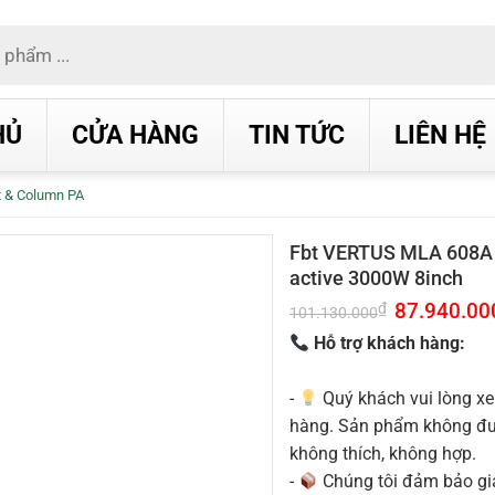
HỦ
CỬA HÀNG
TIN TỨC
LIÊN HỆ
t & Column PA
Fbt VERTUS MLA 608A L
active 3000W 8inch
Giá
87.940.00
₫
101.130.000
gốc
là:
Hỗ trợ khách hàng:
101.130.000₫
-
Quý khách vui lòng xe
hàng. Sản phẩm không được
không thích, không hợp.
-
Chúng tôi đảm bảo g