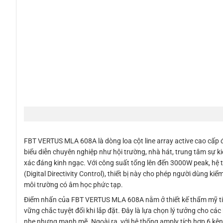
FBT VERTUS MLA 608A là dòng loa cột line array active cao cấp 
biểu diễn chuyên nghiệp như hội trường, nhà hát, trung tâm sự 
xác đáng kinh ngạc. Với công suất tổng lên đến 3000W peak, hệ
(Digital Directivity Control), thiết bị này cho phép người dùng
môi trường có âm học phức tạp.
Điểm nhấn của FBT VERTUS MLA 608A nằm ở thiết kế thẩm mỹ tin
vững chắc tuyệt đối khi lắp đặt. Đây là lựa chọn lý tưởng cho các
nhẹ nhưng mạnh mẽ. Ngoài ra, với hệ thống amply tích hợp 6 kên