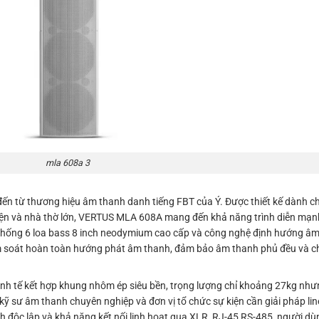
mla 608a 3
đến từ thương hiệu âm thanh danh tiếng FBT của Ý. Được thiết kế dành 
kiện và nhà thờ lớn, VERTUS MLA 608A mang đến khả năng trình diễn mạn
 thống 6 loa bass 8 inch neodymium cao cấp và công nghệ định hướng âm
 kiểm soát hoàn toàn hướng phát âm thanh, đảm bảo âm thanh phủ đều và c
h tế kết hợp khung nhôm ép siêu bền, trọng lượng chỉ khoảng 27kg nh
 kỹ sư âm thanh chuyên nghiệp và đơn vị tổ chức sự kiện cần giải pháp line
h độc lập và khả năng kết nối linh hoạt qua XLR, RJ-45 RS-485, người dù