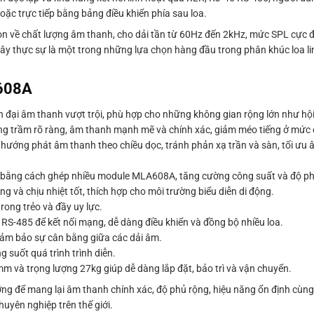
ặc trực tiếp bằng bảng điều khiển phía sau loa.
n về chất lượng âm thanh, cho dải tần từ 60Hz đến 2kHz, mức SPL cực đ
ây thực sự là một trong những lựa chọn hàng đầu trong phân khúc loa lin
 608A
đại âm thanh vượt trội, phù hợp cho những không gian rộng lớn như hội
ng trầm rõ ràng, âm thanh mạnh mẽ và chính xác, giảm méo tiếng ở mức 
 hướng phát âm thanh theo chiều dọc, tránh phản xạ trần và sàn, tối ưu â
 bằng cách ghép nhiều module MLA608A, tăng cường công suất và độ p
g và chịu nhiệt tốt, thích hợp cho môi trường biểu diễn di động.
ong trẻo và đầy uy lực.
RS-485 để kết nối mạng, dễ dàng điều khiển và đồng bộ nhiều loa.
đảm bảo sự cân bằng giữa các dải âm.
 suốt quá trình trình diễn.
và trọng lượng 27kg giúp dễ dàng lắp đặt, bảo trì và vận chuyển.
ng để mang lại âm thanh chính xác, độ phủ rộng, hiệu năng ổn định cùng
huyên nghiệp trên thế giới.