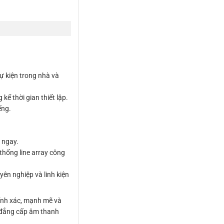
ự kiện trong nhà và
ể thời gian thiết lập.
ếng.
 ngay.
hống line array công
ên nghiệp và linh kiện
ính xác, mạnh mẽ và
h đẳng cấp âm thanh