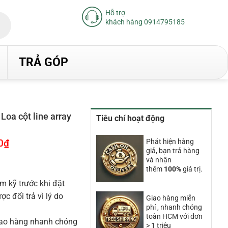
Hỗ trợ
khách hàng 0914795185
TRẢ GÓP
oa cột line array
Tiêu chí hoạt động
0
₫
Giá
Phát hiện hàng
hiện
giả, bạn trả hàng
tại
và nhận
.
là:
thêm
100%
giá trị.
87.940.000₫.
m kỹ trước khi đặt
 đổi trả vì lý do
Giao hàng miễn
phí , nhanh chóng
toàn HCM với đơn
iao hàng nhanh chóng
> 1 triệu