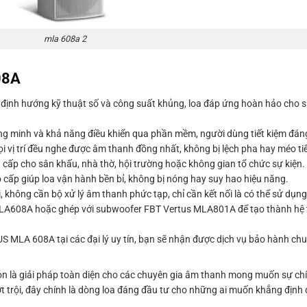
mla 608a 2
08A
định hướng kỹ thuật số và công suất khủng, loa đáp ứng hoàn hảo cho s
 minh và khả năng điều khiển qua phần mềm, người dùng tiết kiệm đáng k
i vị trí đều nghe được âm thanh đồng nhất, không bị lệch pha hay méo ti
cấp cho sân khấu, nhà thờ, hội trường hoặc không gian tổ chức sự kiện.
 cấp giúp loa vận hành bền bỉ, không bị nóng hay suy hao hiệu năng.
không cần bộ xử lý âm thanh phức tạp, chỉ cần kết nối là có thể sử dụng
LA608A hoặc ghép với subwoofer FBT Vertus MLA801A để tạo thành hệ t
MLA 608A tại các đại lý uy tín, bạn sẽ nhận được dịch vụ bảo hành chuy
òn là giải pháp toàn diện cho các chuyên gia âm thanh mong muốn sự ch
ượt trội, đây chính là dòng loa đáng đầu tư cho những ai muốn khẳng địn