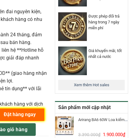
n đai nguyên kiện,
Được phép đổi trả
o khách hàng có nhu
hàng trong 7 ngày
miễn phí
ành 24 tháng, đảm
 sau bán hàng.
liên hệ **Hotline hỗ
Giá khuyến mãi, tốt
nhất cả nước
ược giải đáp nhanh
COD** (giao hàng nhận
ện lợi.
Xem thêm Hot sales
ẻ tín dụng** với lãi
khách hàng với dịch
Sản phẩm mới cập nhật
Đặt hàng ngay
Arirang BA6 60W Loa kiểm âm Bluetooth 5.3
 line array active 3000W 8inch số lượng
ào giỏ hàng
Giá
Giá
1.900.000
₫
3.390.000
₫