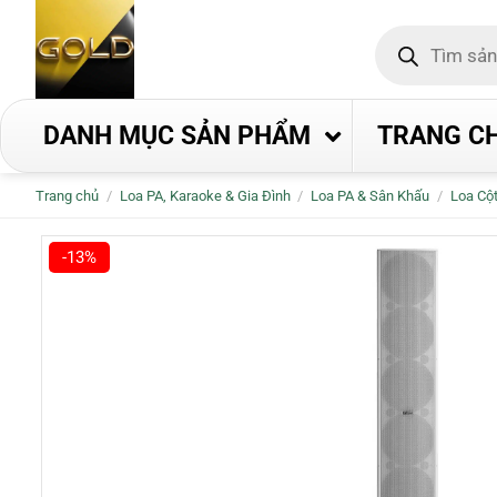
Bỏ
Tìm
qua
kiếm
nội
sản
phẩm
dung
DANH MỤC SẢN PHẨM
TRANG C
Trang chủ
/
Loa PA, Karaoke & Gia Đình
/
Loa PA & Sân Khấu
/
Loa Cộ
-13%