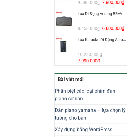
8.800.000₫.
Giá
Giá
7.800.000
₫
9.980.000
₫
gốc
hiện
Loa Di Động Arirang BRAVO 8 800W Có Micro
là:
tại
9.980.000₫.
là:
7.800
Giá
Giá
6.600.000
₫
8.450.000
₫
gốc
hiện
Loa Karaoke Di Động Arirang EDGE-X Model I
là:
tại
8.450.000₫.
là:
6.600
10.230.000
₫
Giá
Giá
7.990.000
₫
gốc
hiện
là:
tại
Bài viết mới
10.230.000₫.
là:
7.990.000₫.
Phân biệt các loại phím đàn
piano cơ bản
Đàn piano yamaha – lựa chọn lý
tưởng cho bạn
Xây dựng bằng WordPress