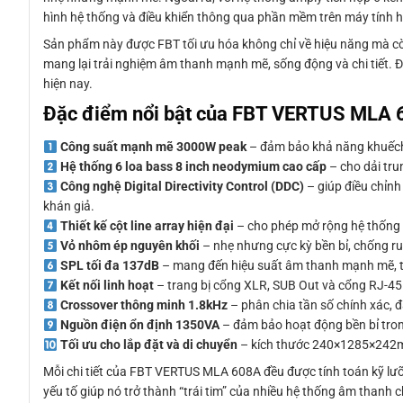
hình hệ thống và điều khiển thông qua phần mềm trên máy tính ho
Sản phẩm này được FBT tối ưu hóa không chỉ về hiệu năng mà cò
mang lại trải nghiệm âm thanh mạnh mẽ, sống động và chi tiết. Đ
hiện nay.
Đặc điểm nổi bật của FBT VERTUS MLA
Công suất mạnh mẽ 3000W peak
– đảm bảo khả năng khuếch 
Hệ thống 6 loa bass 8 inch neodymium cao cấp
– cho dải tru
Công nghệ Digital Directivity Control (DDC)
– giúp điều chỉnh
khán giả.
Thiết kế cột line array hiện đại
– cho phép mở rộng hệ thống
Vỏ nhôm ép nguyên khối
– nhẹ nhưng cực kỳ bền bỉ, chống run
SPL tối đa 137dB
– mang đến hiệu suất âm thanh mạnh mẽ, tr
Kết nối linh hoạt
– trang bị cổng XLR, SUB Out và cổng RJ-45 
Crossover thông minh 1.8kHz
– phân chia tần số chính xác, 
Nguồn điện ổn định 1350VA
– đảm bảo hoạt động bền bỉ trong
Tối ưu cho lắp đặt và di chuyển
– kích thước 240×1285×242mm 
Mỗi chi tiết của FBT VERTUS MLA 608A đều được tính toán kỹ lưỡ
yếu tố giúp nó trở thành “trái tim” của nhiều hệ thống âm thanh c