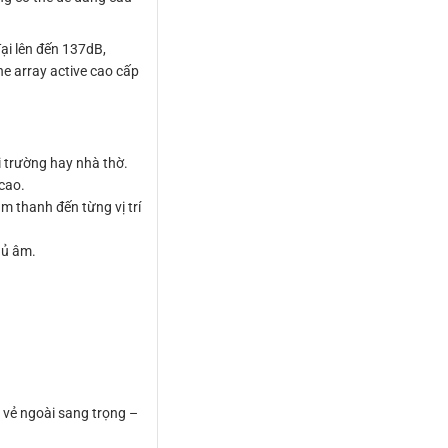
ại lên đến 137dB,
e array active cao cấp
 trường hay nhà thờ.
cao.
m thanh đến từng vị trí
hủ âm.
 vẻ ngoài sang trọng –