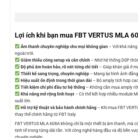
Lợi ích khi bạn mua FBT VERTUS MLA 6
Âm thanh chuyên nghiệp cho mọi không gian
– Với khả năng 
ngoài trời.
Giảm thiểu công setup và căn chỉnh
– Nhờ hệ thống DSP thông
Độ phủ âm hoàn hảo, rõ nét từng chi tiết
– Giúp khán giả ở mọ
Thiết kế sang trọng, chuyên nghiệp
– Mang lại hình ảnh đẳng 
Hiệu suất ổn định trong thời gian dài
– Bộ amply tích hợp cao
Tiết kiệm chi phí đầu tư hệ thống
– Không cần mua amply rời, 
Khả năng mở rộng linh hoạt
– Có thể kết hợp nhiều module M
suất lớn.
Hỗ trợ kỹ thuật và bảo hành chính hãng
– Khi mua FBT VERTUS 
thay thế chính hãng từ FBT Italy.
FBT VERTUS MLA 608A không chỉ là một thiết bị âm thanh, mà c
tinh tế trong từng dải tần. Với công nghệ hàng đầu và độ bền v
chuyên nghiệp.