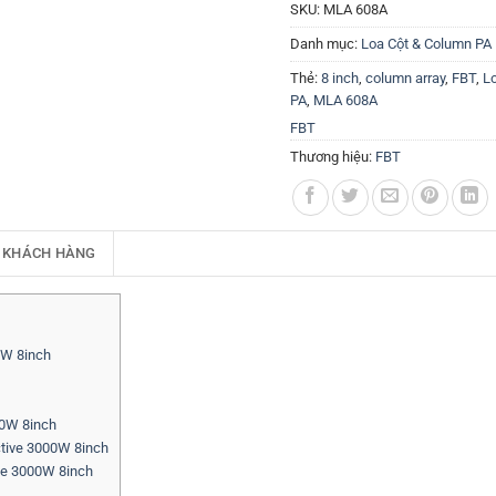
SKU:
MLA 608A
Danh mục:
Loa Cột & Column PA
Thẻ:
8 inch
,
column array
,
FBT
,
L
PA
,
MLA 608A
FBT
Thương hiệu:
FBT
 KHÁCH HÀNG
0W 8inch
00W 8inch
ctive 3000W 8inch
ve 3000W 8inch