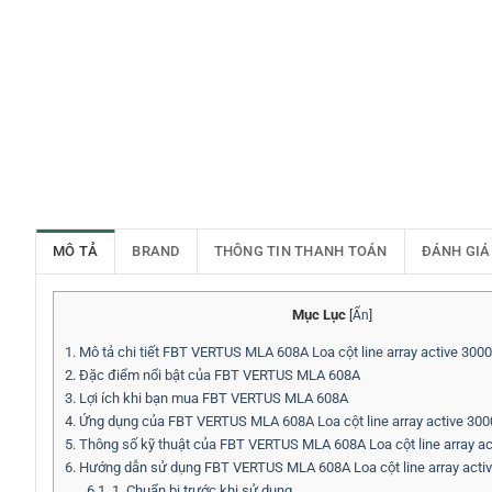
MÔ TẢ
BRAND
THÔNG TIN THANH TOÁN
ĐÁNH GIÁ
Mục Lục
[
Ẩn
]
1.
Mô tả chi tiết FBT VERTUS MLA 608A Loa cột line array active 300
2.
Đặc điểm nổi bật của FBT VERTUS MLA 608A
3.
Lợi ích khi bạn mua FBT VERTUS MLA 608A
4.
Ứng dụng của FBT VERTUS MLA 608A Loa cột line array active 30
5.
Thông số kỹ thuật của FBT VERTUS MLA 608A Loa cột line array a
6.
Hướng dẫn sử dụng FBT VERTUS MLA 608A Loa cột line array acti
6.1.
1. Chuẩn bị trước khi sử dụng