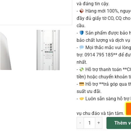
và đáng tin cậy.
-
Hàng mới 100%, nguyê
đầy đủ giấy tờ CO, CQ ch
cầu.
-
Sản phẩm được bảo h
bảo chất lượng và dịch vụ
-
Mọi thắc mắc vui lòng 
trợ: 0914 795 185** để đ
nhất.
-
Hỗ trợ thanh toán **
tiền) hoặc chuyển khoản ti
-
Hỗ trợ **trả góp qua th
suất ưu đãi.
-
Luôn sẵn sàng hỗ trợ 
vụ chu đáo và tận tâm.
Fbt VERTUS MLA 608A Loa cột
Thêm v