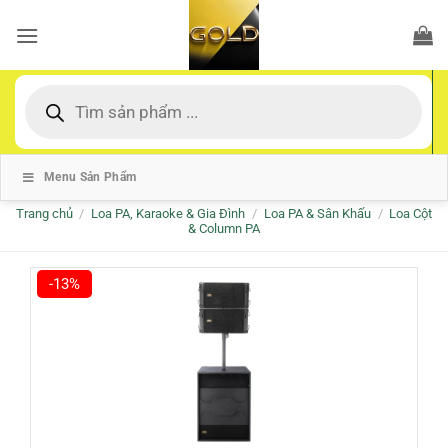
Bỏ
qua
nội
dung
Tìm
kiếm
sản
phẩm
Menu Sản Phẩm
Trang chủ
/
Loa PA, Karaoke & Gia Đình
/
Loa PA & Sân Khấu
/
Loa Cột
& Column PA
-13%