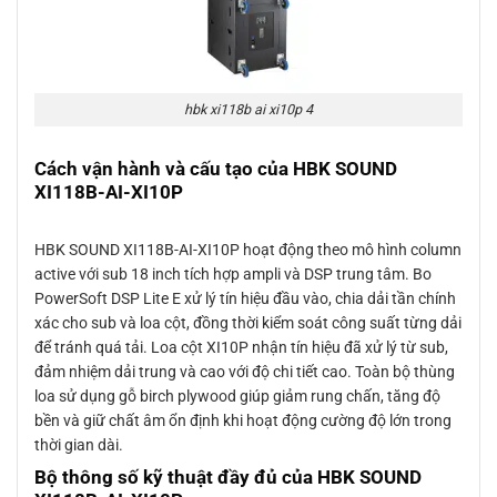
hbk xi118b ai xi10p 4
Cách vận hành và cấu tạo của HBK SOUND
XI118B-AI-XI10P
HBK SOUND XI118B-AI-XI10P hoạt động theo mô hình column
active với sub 18 inch tích hợp ampli và DSP trung tâm. Bo
PowerSoft DSP Lite E xử lý tín hiệu đầu vào, chia dải tần chính
xác cho sub và loa cột, đồng thời kiểm soát công suất từng dải
để tránh quá tải. Loa cột XI10P nhận tín hiệu đã xử lý từ sub,
đảm nhiệm dải trung và cao với độ chi tiết cao. Toàn bộ thùng
loa sử dụng gỗ birch plywood giúp giảm rung chấn, tăng độ
bền và giữ chất âm ổn định khi hoạt động cường độ lớn trong
thời gian dài.
Bộ thông số kỹ thuật đầy đủ của HBK SOUND