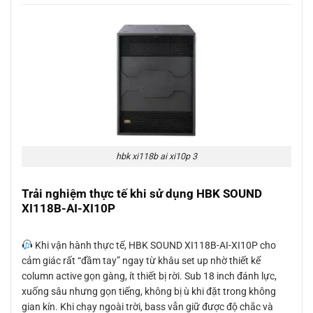
hbk xi118b ai xi10p 3
Trải nghiệm thực tế khi sử dụng HBK SOUND
XI118B-AI-XI10P
Khi vận hành thực tế, HBK SOUND XI118B-AI-XI10P cho
cảm giác rất “đầm tay” ngay từ khâu set up nhờ thiết kế
column active gọn gàng, ít thiết bị rời. Sub 18 inch đánh lực,
xuống sâu nhưng gọn tiếng, không bị ù khi đặt trong không
gian kín. Khi chạy ngoài trời, bass vẫn giữ được độ chắc và