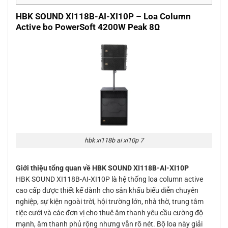
HBK SOUND XI118B-AI-XI10P – Loa Column
Active bo PowerSoft 4200W Peak 8Ω
hbk xi118b ai xi10p 7
Giới thiệu tổng quan về HBK SOUND XI118B-AI-XI10P
HBK SOUND XI118B-AI-XI10P là hệ thống loa column active
cao cấp được thiết kế dành cho sân khấu biểu diễn chuyên
nghiệp, sự kiện ngoài trời, hội trường lớn, nhà thờ, trung tâm
tiệc cưới và các đơn vị cho thuê âm thanh yêu cầu cường độ
mạnh, âm thanh phủ rộng nhưng vẫn rõ nét. Bộ loa này giải