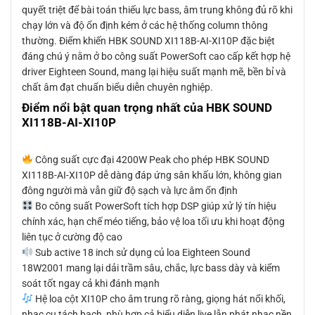
quyết triệt để bài toán thiếu lực bass, âm trung không đủ rõ khi
chạy lớn và độ ổn định kém ở các hệ thống column thông
thường. Điểm khiến HBK SOUND XI118B-AI-XI10P đặc biệt
đáng chú ý nằm ở bo công suất PowerSoft cao cấp kết hợp hệ
driver Eighteen Sound, mang lại hiệu suất mạnh mẽ, bền bỉ và
chất âm đạt chuẩn biểu diễn chuyên nghiệp.
Điểm nổi bật quan trọng nhất của HBK SOUND
XI118B-AI-XI10P
Công suất cực đại 4200W Peak cho phép HBK SOUND
XI118B-AI-XI10P dễ dàng đáp ứng sân khấu lớn, không gian
đông người mà vẫn giữ độ sạch và lực âm ổn định
Bo công suất PowerSoft tích hợp DSP giúp xử lý tín hiệu
chính xác, hạn chế méo tiếng, bảo vệ loa tối ưu khi hoạt động
liên tục ở cường độ cao
Sub active 18 inch sử dụng củ loa Eighteen Sound
18W2001 mang lại dải trầm sâu, chắc, lực bass dày và kiểm
soát tốt ngay cả khi đánh mạnh
Hệ loa cột XI10P cho âm trung rõ ràng, giọng hát nổi khối,
nhạc cụ tách bạch, phù hợp cả biểu diễn live lẫn phát nhạc nền