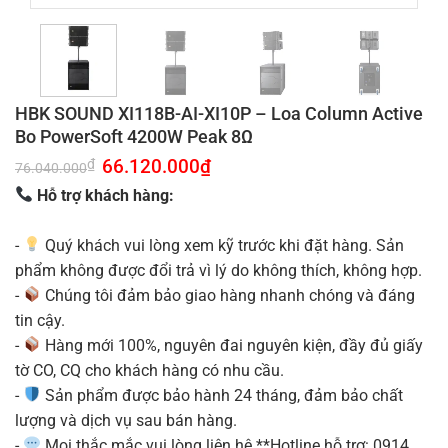
HBK SOUND XI118B-AI-XI10P – Loa Column Active
Bo PowerSoft 4200W Peak 8Ω
Giá
66.120.000
₫
Giá
₫
76.040.000
gốc
hiện
là:
tại
Hỗ trợ khách hàng:
76.040.000₫.
là:
66.120.000₫.
-
Quý khách vui lòng xem kỹ trước khi đặt hàng. Sản
phẩm không được đổi trả vì lý do không thích, không hợp.
-
Chúng tôi đảm bảo giao hàng nhanh chóng và đáng
tin cậy.
-
Hàng mới 100%, nguyên đai nguyên kiện, đầy đủ giấy
tờ CO, CQ cho khách hàng có nhu cầu.
-
Sản phẩm được bảo hành 24 tháng, đảm bảo chất
lượng và dịch vụ sau bán hàng.
-
Mọi thắc mắc vui lòng liên hệ **Hotline hỗ trợ: 0914