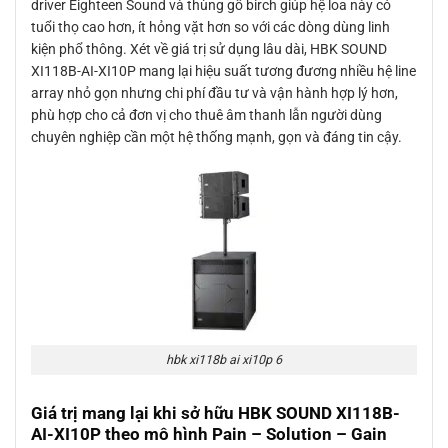
driver Eighteen Sound và thùng gỗ birch giúp hệ loa này có
tuổi thọ cao hơn, ít hỏng vặt hơn so với các dòng dùng linh
kiện phổ thông. Xét về giá trị sử dụng lâu dài, HBK SOUND
XI118B-AI-XI10P mang lại hiệu suất tương đương nhiều hệ line
array nhỏ gọn nhưng chi phí đầu tư và vận hành hợp lý hơn,
phù hợp cho cả đơn vị cho thuê âm thanh lẫn người dùng
chuyên nghiệp cần một hệ thống mạnh, gọn và đáng tin cậy.
hbk xi118b ai xi10p 6
Giá trị mang lại khi sở hữu HBK SOUND XI118B-
AI-XI10P theo mô hình Pain – Solution – Gain