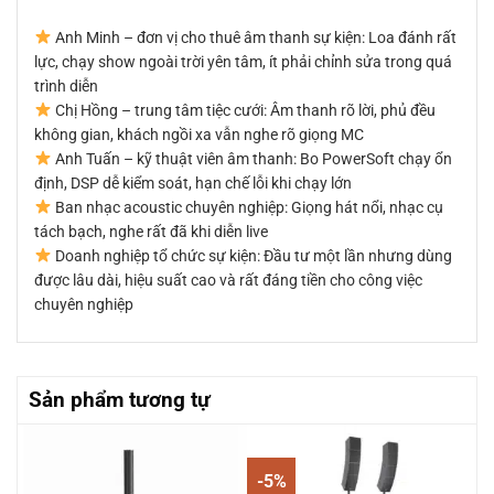
Anh Minh – đơn vị cho thuê âm thanh sự kiện: Loa đánh rất
lực, chạy show ngoài trời yên tâm, ít phải chỉnh sửa trong quá
trình diễn
Chị Hồng – trung tâm tiệc cưới: Âm thanh rõ lời, phủ đều
không gian, khách ngồi xa vẫn nghe rõ giọng MC
Anh Tuấn – kỹ thuật viên âm thanh: Bo PowerSoft chạy ổn
định, DSP dễ kiểm soát, hạn chế lỗi khi chạy lớn
Ban nhạc acoustic chuyên nghiệp: Giọng hát nổi, nhạc cụ
tách bạch, nghe rất đã khi diễn live
Doanh nghiệp tổ chức sự kiện: Đầu tư một lần nhưng dùng
được lâu dài, hiệu suất cao và rất đáng tiền cho công việc
chuyên nghiệp
Sản phẩm tương tự
-5%