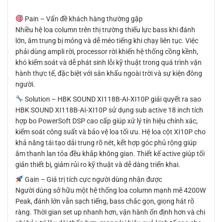
Pain – Vấn đề khách hàng thường gặp
Nhiều hệ loa column trên thị trường thiếu lực bass khi đánh
lớn, âm trung bị mỏng và dễ méo tiếng khi chạy liên tục. Việc
phải dùng ampli rời, processor rời khiến hệ thống cồng kềnh,
khó kiểm soát và dễ phát sinh lỗi kỹ thuật trong quá trình vận
hành thực tế, đặc biệt với sân khấu ngoài trời và sự kiện đông
người.
Solution – HBK SOUND XI118B-AI-XI10P giải quyết ra sao
HBK SOUND XI118B-AI-XI10P sử dụng sub active 18 inch tích
hợp bo PowerSoft DSP cao cấp giúp xử lý tín hiệu chính xác,
kiểm soát công suất và bảo vệ loa tối ưu. Hệ loa cột XI10P cho
khả năng tái tạo dải trung rõ nét, kết hợp góc phủ rộng giúp
âm thanh lan tỏa đều khắp không gian. Thiết kế active giúp tối
giản thiết bị, giảm rủi ro kỹ thuật và dễ dàng triển khai.
Gain – Giá trị tích cực người dùng nhận được
Người dùng sở hữu một hệ thống loa column mạnh mẽ 4200W
Peak, đánh lớn vẫn sạch tiếng, bass chắc gọn, giọng hát rõ
ràng. Thời gian set up nhanh hơn, vận hành ổn định hơn và chi