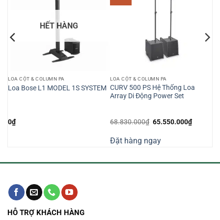
HẾT HÀNG
LOA CỘT & COLUMN PA
LOA CỘT & COLUMN PA
CURV 500 PS Hệ Thống Loa
Loa Bose L1 MODEL 1S SYSTEM
Array Di Động Power Set
Giá
Giá
0
₫
68.830.000
₫
65.550.000
₫
n
gốc
hiện
là:
tại
Đặt hàng ngay
68.830.000₫.
là:
390.000₫.
65.550.0
HỖ TRỢ KHÁCH HÀNG