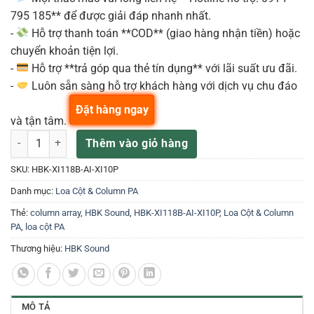
795 185** để được giải đáp nhanh nhất.
-
Hỗ trợ thanh toán **COD** (giao hàng nhận tiền) hoặc
chuyển khoản tiện lợi.
-
Hỗ trợ **trả góp qua thẻ tín dụng** với lãi suất ưu đãi.
-
Luôn sẵn sàng hỗ trợ khách hàng với dịch vụ chu đáo
Đặt hàng ngay
và tận tâm.
HBK SOUND XI118B-AI-XI10P – Loa Column Active Bo PowerSoft 42
Thêm vào giỏ hàng
SKU:
HBK-XI118B-AI-XI10P
Danh mục:
Loa Cột & Column PA
Thẻ:
column array
,
HBK Sound
,
HBK-XI118B-AI-XI10P
,
Loa Cột & Column
PA
,
loa cột PA
Thương hiệu:
HBK Sound
MÔ TẢ