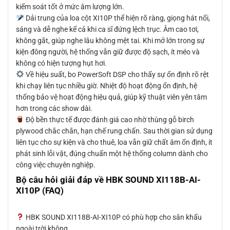
kiểm soát tốt ở mức âm lượng lớn.
Dải trung của loa cột XI10P thể hiện rõ ràng, giọng hát nổi,
sáng và dễ nghe kể cả khi ca sĩ đứng lệch trục. Âm cao tơi,
không gắt, giúp nghe lâu không mệt tai. Khi mở lớn trong sự
kiện đông người, hệ thống vẫn giữ được độ sạch, ít méo và
không có hiện tượng hụt hơi.
Về hiệu suất, bo PowerSoft DSP cho thấy sự ổn định rõ rệt
khi chạy liên tục nhiều giờ. Nhiệt độ hoạt động ổn định, hệ
thống bảo vệ hoạt động hiệu quả, giúp kỹ thuật viên yên tâm
hơn trong các show dài.
Độ bền thực tế được đánh giá cao nhờ thùng gỗ birch
plywood chắc chắn, hạn chế rung chấn. Sau thời gian sử dụng
liên tục cho sự kiện và cho thuê, loa vẫn giữ chất âm ổn định, ít
phát sinh lỗi vặt, đúng chuẩn một hệ thống column dành cho
công việc chuyên nghiệp.
Bộ câu hỏi giải đáp về HBK SOUND XI118B-AI-
XI10P (FAQ)
HBK SOUND XI118B-AI-XI10P có phù hợp cho sân khấu
ngoài trời không