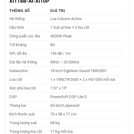
XI118B-AI-XI10P
THÔNG SỐ
GIÁ TRỊ
Hệ thống
Loa Column Active
Cấu hình
1 Sub active + 2 loa cột
Công suất cực đại
4200W Peak
Trở kháng
8Ω
SPL tối đa
134 dB / 1m
Dải tần hệ thống
45Hz – 20.000Hz
Subwoofer
18 inch Eighteen Sound 18W2001
Loa cột
1 x 10NLTW2000 + 2 x HD1050 mỗi loa
Góc phủ loa cột
110° x 15°
DSP
PowerSoft DSP Lite E
Thùng loa
Gỗ birch plywood
Kích thước sub
73 x 58 x 77 cm
Trọng lượng sub
68 kg
Trọng lượng loa cột
17 kg mỗi loa