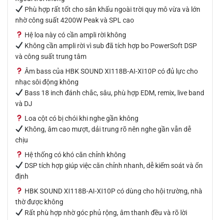
Phù hợp rất tốt cho sân khấu ngoài trời quy mô vừa và lớn
nhờ công suất 4200W Peak và SPL cao
Hệ loa này có cần ampli rời không
Không cần ampli rời vì sub đã tích hợp bo PowerSoft DSP
và công suất trung tâm
Âm bass của HBK SOUND XI118B-AI-XI10P có đủ lực cho
nhạc sôi động không
Bass 18 inch đánh chắc, sâu, phù hợp EDM, remix, live band
và DJ
Loa cột có bị chói khi nghe gần không
Không, âm cao mượt, dải trung rõ nên nghe gần vẫn dễ
chịu
Hệ thống có khó căn chỉnh không
DSP tích hợp giúp việc căn chỉnh nhanh, dễ kiểm soát và ổn
định
HBK SOUND XI118B-AI-XI10P có dùng cho hội trường, nhà
thờ được không
Rất phù hợp nhờ góc phủ rộng, âm thanh đều và rõ lời