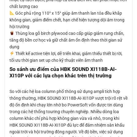
chất lượng cao
Góc phủ rộng 110° x 15° giúp âm thanh lan tỏa đều khắp
không gian, giảm điểm chết, hạn chế hiện tượng dội âm trong
hội trường
Thùng loa gỗ birch plywood cao cấp giúp giảm rung chấn,
tăng độ bền cơ học và giữ chất âm ổn định theo thời gian sử
dụng
Thiết kế active tiện lợi, dễ triển khai, giảm thiểu thiết bị rời,
tối ưu thời gian set up cho kỹ thuật viên âm thanh
So sánh ưu điểm của HBK SOUND XI118B-AI-
XI10P với các lựa chọn khác trên thị trường
So với các hệ loa column phổ thông sử dụng ampli tích hợp
thông thường, HBK SOUND XI118B-AI-XI10P vượt trội rõ rệt về
độ ổn định khi chạy lớn nhờ bo PowerSoft vốn được tin dùng
trong các hệ thống touring chuyên nghiệp. Nhiều dòng loa
column khác chỉ phù hợp không gian vừa và nhỏ, trong khi
HBK SOUND XI118B-AI-XI10P đủ lực để đảm nhiệm sân khấu
ngoài trời và hội trường đông người. Về độ bền, việc sử dụng