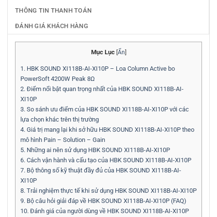
THÔNG TIN THANH TOÁN
ĐÁNH GIÁ KHÁCH HÀNG
Mục Lục
[
Ẩn
]
1.
HBK SOUND XI118B-AI-XI10P – Loa Column Active bo
PowerSoft 4200W Peak 8Ω
2.
Điểm nổi bật quan trọng nhất của HBK SOUND XI118B-AI-
XI10P
3.
So sánh ưu điểm của HBK SOUND XI118B-AI-XI10P với các
lựa chọn khác trên thị trường
4.
Giá trị mang lại khi sở hữu HBK SOUND XI118B-AI-XI10P theo
mô hình Pain – Solution – Gain
5.
Những ai nên sử dụng HBK SOUND XI118B-AI-XI10P
6.
Cách vận hành và cấu tạo của HBK SOUND XI118B-AI-XI10P
7.
Bộ thông số kỹ thuật đầy đủ của HBK SOUND XI118B-AI-
XI10P
8.
Trải nghiệm thực tế khi sử dụng HBK SOUND XI118B-AI-XI10P
9.
Bộ câu hỏi giải đáp về HBK SOUND XI118B-AI-XI10P (FAQ)
10.
Đánh giá của người dùng về HBK SOUND XI118B-AI-XI10P