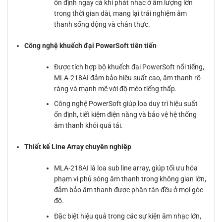
ổn định ngay cả khi phát nhạc ở âm lượng lớn
trong thời gian dài, mang lại trải nghiệm âm
thanh sống động và chân thực.
Công nghệ khuếch đại PowerSoft tiên tiến
Được tích hợp bộ khuếch đại PowerSoft nổi tiếng,
MLA-218AI đảm bảo hiệu suất cao, âm thanh rõ
ràng và mạnh mẽ với độ méo tiếng thấp.
Công nghệ PowerSoft giúp loa duy trì hiệu suất
ổn định, tiết kiệm điện năng và bảo vệ hệ thống
âm thanh khỏi quá tải.
Thiết kế Line Array chuyên nghiệp
MLA-218AI là loa sub line array, giúp tối ưu hóa
phạm vi phủ sóng âm thanh trong không gian lớn,
đảm bảo âm thanh được phân tán đều ở mọi góc
độ.
Đặc biệt hiệu quả trong các sự kiện âm nhạc lớn,