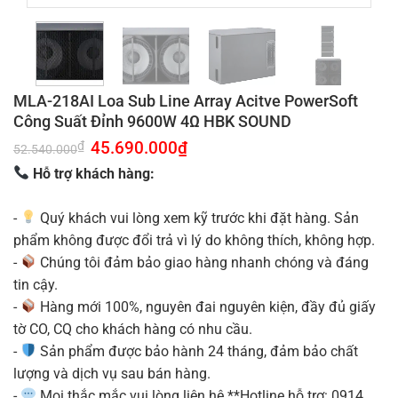
MLA-218AI Loa Sub Line Array Acitve PowerSoft
Công Suất Đỉnh 9600W 4Ω HBK SOUND
Giá
45.690.000
₫
Giá
₫
52.540.000
gốc
hiện
là:
tại
Hỗ trợ khách hàng:
52.540.000₫.
là:
45.690.000₫.
-
Quý khách vui lòng xem kỹ trước khi đặt hàng. Sản
phẩm không được đổi trả vì lý do không thích, không hợp.
-
Chúng tôi đảm bảo giao hàng nhanh chóng và đáng
tin cậy.
-
Hàng mới 100%, nguyên đai nguyên kiện, đầy đủ giấy
tờ CO, CQ cho khách hàng có nhu cầu.
-
Sản phẩm được bảo hành 24 tháng, đảm bảo chất
lượng và dịch vụ sau bán hàng.
-
Mọi thắc mắc vui lòng liên hệ **Hotline hỗ trợ: 0914