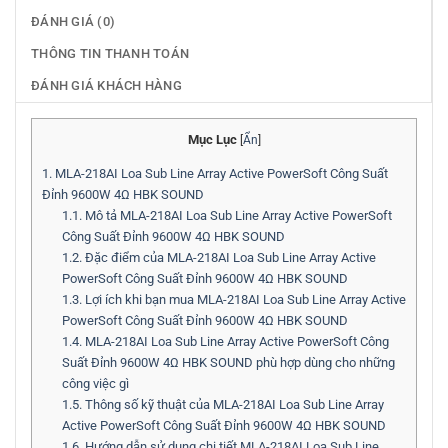
ĐÁNH GIÁ (0)
THÔNG TIN THANH TOÁN
ĐÁNH GIÁ KHÁCH HÀNG
Mục Lục
[
Ẩn
]
1.
MLA-218AI Loa Sub Line Array Active PowerSoft Công Suất
Đỉnh 9600W 4Ω HBK SOUND
1.1.
Mô tả MLA-218AI Loa Sub Line Array Active PowerSoft
Công Suất Đỉnh 9600W 4Ω HBK SOUND
1.2.
Đặc điểm của MLA-218AI Loa Sub Line Array Active
PowerSoft Công Suất Đỉnh 9600W 4Ω HBK SOUND
1.3.
Lợi ích khi bạn mua MLA-218AI Loa Sub Line Array Active
PowerSoft Công Suất Đỉnh 9600W 4Ω HBK SOUND
1.4.
MLA-218AI Loa Sub Line Array Active PowerSoft Công
Suất Đỉnh 9600W 4Ω HBK SOUND phù hợp dùng cho những
công việc gì
1.5.
Thông số kỹ thuật của MLA-218AI Loa Sub Line Array
Active PowerSoft Công Suất Đỉnh 9600W 4Ω HBK SOUND
1.6.
Hướng dẫn sử dụng chi tiết MLA-218AI Loa Sub Line