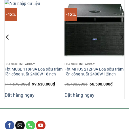
-13%
-13%
LOA SUB LINE ARRAY
LOA SUB LINE ARRAY
Fbt MUSE 118FSA Loa siêu trầm
Fbt MITUS 212FSA Loa siêu trầm
ng
liền công suất 2400W 18inch
liền công suất 2400W 12inch
UND
Giá
Giá
Giá
Giá
114.570.000
₫
99.630.000
₫
76.480.000
₫
66.500.000
₫
n
gốc
hiện
gốc
hiện
là:
tại
là:
tại
Đặt hàng ngay
Đặt hàng ngay
114.570.000₫.
là:
76.480.000₫.
là:
240.000₫.
99.630.000₫.
66.500.0