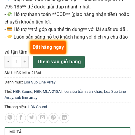
795 185** để được giải đáp nhanh nhất.
-
Hỗ trợ thanh toán **COD** (giao hàng nhận tiền) hoặc
chuyển khoản tiện lợi.
-
Hỗ trợ **trả góp qua thẻ tín dụng** với lãi suất ưu đãi.
-
Luôn sẵn sàng hỗ trợ khách hàng với dịch vụ chu đáo
Đặt hàng ngay
và tận tâm.
MLA-218AI Loa Sub Line Array Acitve PowerSoft Công Suất Đỉnh 9
Thêm vào giỏ hàng
SKU:
HBK-MLA-218AI
Danh mục:
Loa Sub Line Array
Thẻ:
HBK Sound
,
HBK-MLA-218AI
,
loa siêu trầm sân khấu
,
Loa Sub Line
Array
,
sub line array
Thương hiệu:
HBK Sound
MÔ TẢ