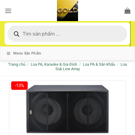
Bỏ
qua
nội
dung
Tìm
kiếm
sản
phẩm
Menu Sản Phẩm
Trang chủ
/
Loa PA, Karaoke & Gia Đình
/
Loa PA & Sân Khấu
/
Loa
Sub Line Array
-13%