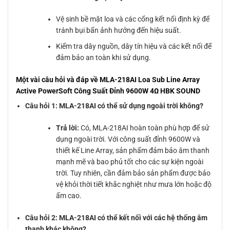
Vệ sinh bề mặt loa và các cổng kết nối định kỳ để
tránh bụi bẩn ảnh hưởng đến hiệu suất.
Kiểm tra dây nguồn, dây tín hiệu và các kết nối để
đảm bảo an toàn khi sử dụng.
Một vài câu hỏi và đáp về MLA-218AI Loa Sub Line Array
Active PowerSoft Công Suất Đỉnh 9600W 4Ω HBK SOUND
Câu hỏi 1: MLA-218AI có thể sử dụng ngoài trời không?
Trả lời:
Có, MLA-218AI hoàn toàn phù hợp để sử
dụng ngoài trời. Với công suất đỉnh 9600W và
thiết kế Line Array, sản phẩm đảm bảo âm thanh
mạnh mẽ và bao phủ tốt cho các sự kiện ngoài
trời. Tuy nhiên, cần đảm bảo sản phẩm được bảo
vệ khỏi thời tiết khắc nghiệt như mưa lớn hoặc độ
ẩm cao.
Câu hỏi 2: MLA-218AI có thể kết nối với các hệ thống âm
thanh khác không?