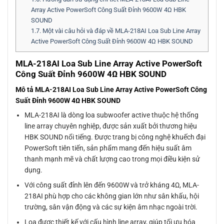
Array Active PowerSoft Công Suất Đỉnh 9600W 4Ω HBK
SOUND
1.7.
Một vài câu hỏi và đáp về MLA-218AI Loa Sub Line Array
Active PowerSoft Công Suất Đỉnh 9600W 4Ω HBK SOUND
MLA-218AI Loa Sub Line Array Active PowerSoft
Công Suất Đỉnh 9600W 4Ω HBK SOUND
Mô tả MLA-218AI Loa Sub Line Array Active PowerSoft Công
Suất Đỉnh 9600W 4Ω HBK SOUND
MLA-218AI là dòng loa subwoofer active thuộc hệ thống
line array chuyên nghiệp, được sản xuất bởi thương hiệu
HBK SOUND nổi tiếng. Được trang bị công nghệ khuếch đại
PowerSoft tiên tiến, sản phẩm mang đến hiệu suất âm
thanh mạnh mẽ và chất lượng cao trong mọi điều kiện sử
dụng.
Với công suất đỉnh lên đến 9600W và trở kháng 4Ω, MLA-
218AI phù hợp cho các không gian lớn như sân khấu, hội
trường, sân vận động và các sự kiện âm nhạc ngoài trời.
Loa được thiết kế với cấu hình line array, giúp tối ưu hóa