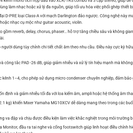
kênh mono tích hợp đầu vào XLR/TRS combo và 3 cặp stereo, giúp dễ dà
dùng làm nhạc hoặc xử lý đa nguồn, giúp tối ưu hóa việc phối ghép thiết bị
i D-PRE loại Class-A với mạch Darlington đảo ngược. Công nghệ này ma
át hoặc nhạc cụ mộc như guitar acoustic, violin.
ao gồm reverb, delay, chorus, phaser… hỗ trợ tăng chiều sâu và không gia
ài.
người dùng tùy chỉnh chi tiết chất âm theo nhu cầu. Điều này cực kỳ hữu
à công tắc PAD -26 dB, giúp giảm nhiễu và xử lý tín hiệu mạnh mà không
ênh 1–4, cho phép sử dụng micro condenser chuyên nghiệp, đảm bảo gh
ổn định và giảm nhiễu tối đa với loa kiểm âm, ampli hoặc hệ thống âm tha
(2.1 kg) khiến Mixer Yamaha MG10XCV dễ dàng mang theo trong các buổi 
ng va đập và chịu được điều kiện làm việc khắc nghiệt trong môi trường bi
nitor, đầu ra tai nghe và cổng footswitch giúp linh hoạt điều chỉnh hi