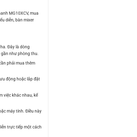
thanh MG10XCV, mua
 diễn, bàn mixer
ha. Đây là dòng
ng gần như phòng thu.
 cần phải mua thêm
lưu động hoặc lắp đặt
m việc khác nhau, kể
oặc máy tính. Điều này
iễn trực tiếp một cách