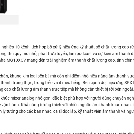
ghiệp 10 kênh, tích hợp bộ xử lý hiệu ứng kỹ thuật số chất lượng cao
phòng thu quy mô nhỏ, phát trực tuyến, làm podcast và sự kiện âm thanh di
Yamaha MG10XCV mang đến trải nghiệm âm thanh chất lượng cao, tinh chỉ
ắn, khung kim loại bền bỉ, mà còn ghi điểm nhờ hiệu năng âm thanh vượt 
anh trung thực, trong trẻo và ít méo tiếng. Bên cạnh đó, hiệu ứng SPX t
 cao chất lượng âm thanh trực tiếp mà không cần thiết bị rời bên ngoài
húc mixer analog nhỏ gọn, đặc biệt phù hợp với người dùng chuyên ngh
à dễ vận hành. Khả năng tương thích với nhiều nguồn âm thanh khác nhau, 
h lý tưởng cho các ban nhạc, ca sĩ độc lập, kỹ thuật viên âm thanh và ngư