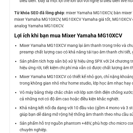
biểu diễn. Đây là một lợi thế lớn đối với nghệ sĩ biểu diễn live 
Từ khóa SEO đã lồng ghép
: mixer Yamaha MG10XCV, bàn mixe
mixer Yamaha MG10XCV, MG10XCV Yamaha giá tốt, MG10XCV dùn
analog Yamaha MG10XCV.
Lợi ích khi bạn mua Mixer Yamaha MG10XCV
Mixer Yamaha MG10XCV mang lại âm thanh trong trẻo và chu
preamp chất lượng cao có khả năng tái tạo âm thanh chi tiết, 
Sản phẩm tích hợp sẵn bộ xử lý hiệu ứng SPX với 24 chương 
hiệu ứng rời, tiết kiệm chi phí mà vẫn có được chất lượng âm 
Mixer Yamaha MG10XCV có thiết kế nhỏ gọn, chỉ nặng khoảng 2
trong không gian nhỏ như home studio, lớp học âm nhạc hay 
Vỏ máy bằng thép chắc chắn với lớp sơn tĩnh điện chống xước,
cả những nơi có độ ẩm cao hoặc điều kiện khắc nghiệt.
Khả năng kết nối đa dạng với 10 đầu vào (gồm 4 mono và 3 ster
giúp bạn dễ dàng mở rộng hệ thống âm thanh theo nhu cầu sử
Sản phẩm hỗ trợ nguồn phantom +48V, phù hợp cho micro cond
chuyên nghiệp.