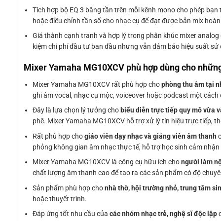
Tích hợp bộ EQ 3 băng tần trên mỗi kênh mono cho phép bạn tù
hoặc điều chỉnh tần số cho nhạc cụ để đạt được bản mix hoàn
Giá thành cạnh tranh và hợp lý trong phân khúc mixer analog
kiệm chi phí đầu tư ban đầu nhưng vẫn đảm bảo hiệu suất sử d
Mixer Yamaha MG10XCV phù hợp dùng cho những 
Mixer Yamaha MG10XCV rất phù hợp cho
phòng thu âm tại n
ghi âm vocal, nhạc cụ mộc, voiceover hoặc podcast một cách
Đây là lựa chọn lý tưởng cho
biểu diễn trực tiếp quy mô vừa 
phê. Mixer Yamaha MG10XCV hỗ trợ xử lý tín hiệu trực tiếp, th
Rất phù hợp cho
giáo viên dạy nhạc và giảng viên âm thanh
c
phỏng không gian âm nhạc thực tế, hỗ trợ học sinh cảm nhận
Mixer Yamaha MG10XCV là công cụ hữu ích cho
người làm nộ
chất lượng âm thanh cao để tạo ra các sản phẩm có độ chuyê
Sản phẩm phù hợp cho
nhà thờ, hội trường nhỏ, trung tâm s
hoặc thuyết trình.
Đáp ứng tốt nhu cầu của
các nhóm nhạc trẻ, nghệ sĩ độc lập
c