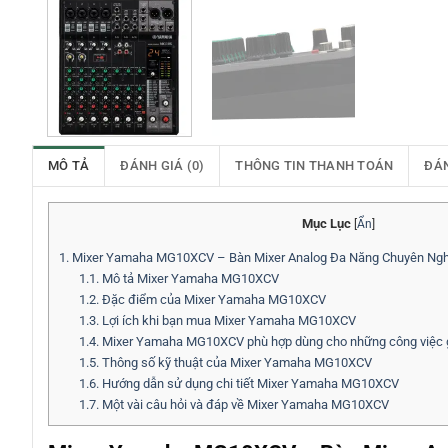
MÔ TẢ
ĐÁNH GIÁ (0)
THÔNG TIN THANH TOÁN
ĐÁ
Mục Lục
[
Ẩn
]
1.
Mixer Yamaha MG10XCV – Bàn Mixer Analog Đa Năng Chuyên Ng
1.1.
Mô tả Mixer Yamaha MG10XCV
1.2.
Đặc điểm của Mixer Yamaha MG10XCV
1.3.
Lợi ích khi bạn mua Mixer Yamaha MG10XCV
1.4.
Mixer Yamaha MG10XCV phù hợp dùng cho những công việc 
1.5.
Thông số kỹ thuật của Mixer Yamaha MG10XCV
1.6.
Hướng dẫn sử dụng chi tiết Mixer Yamaha MG10XCV
1.7.
Một vài câu hỏi và đáp về Mixer Yamaha MG10XCV