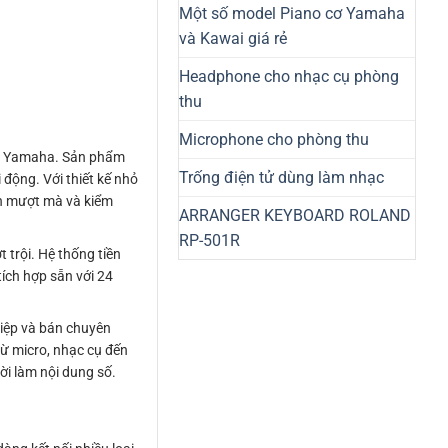
Một số model Piano cơ Yamaha
và Kawai giá rẻ
Headphone cho nhạc cụ phòng
thu
Microphone cho phòng thu
 từ Yamaha. Sản phẩm
Trống điện tử dùng làm nhạc
 động. Với thiết kế nhỏ
nh mượt mà và kiểm
ARRANGER KEYBOARD ROLAND
RP-501R
trội. Hệ thống tiền
ích hợp sẵn với 24
.
iệp và bán chuyên
từ micro, nhạc cụ đến
ời làm nội dung số.