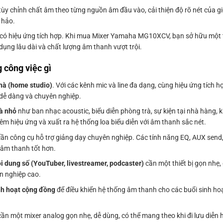
y chỉnh chất âm theo từng nguồn âm đầu vào, cải thiện độ rõ nét của gi
 hảo.
 có hiệu ứng tích hợp. Khi mua Mixer Yamaha MG10XCV, bạn sở hữu một thi
ụng lâu dài và chất lượng âm thanh vượt trội.
công việc gì
hà (home studio)
. Với các kênh mic và line đa dạng, cùng hiệu ứng tích h
 dễ dàng và chuyên nghiệp.
và nhỏ
như ban nhạc acoustic, biểu diễn phòng trà, sự kiện tại nhà hàng, 
êm hiệu ứng và xuất ra hệ thống loa biểu diễn với âm thanh sắc nét.
ần công cụ hỗ trợ giảng dạy chuyên nghiệp. Các tính năng EQ, AUX send
 âm thanh tốt hơn.
i dung số (YouTuber, livestreamer, podcaster)
cần một thiết bị gọn nhẹ
n nghiệp cao.
inh hoạt cộng đồng
để điều khiển hệ thống âm thanh cho các buổi sinh ho
ần một mixer analog gọn nhẹ, dễ dùng, có thể mang theo khi đi lưu diễn h