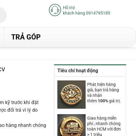
Hỗ trợ
khách hàng 0914795185
TRẢ GÓP
CV
Tiêu chí hoạt động
iá
iện
Phát hiện hàng
ại
giả, bạn trả hàng
à:
.670.000₫.
và nhận
thêm
100%
giá trị.
m kỹ trước khi đặt
 đổi trả vì lý do
Giao hàng miễn
phí , nhanh chóng
iao hàng nhanh chóng
toàn HCM với đơn
> 1 triệu