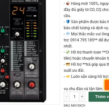
-
Hàng mới 100%, nguyê
đầy đủ giấy tờ CO, CQ ch
cầu.
-
Sản phẩm được bảo h
bảo chất lượng và dịch vụ
-
Mọi thắc mắc vui lòng 
trợ: 0914 795 185** để đ
nhất.
-
Hỗ trợ thanh toán **
tiền) hoặc chuyển khoản ti
-
Hỗ trợ **trả góp qua th
suất ưu đãi.
-
Luôn sẵn sàng hỗ trợ 
vụ chu đáo và tận tâm.
Mixer Yamaha MG10XCV số 
Thêm v
SKU:
MG10XCV