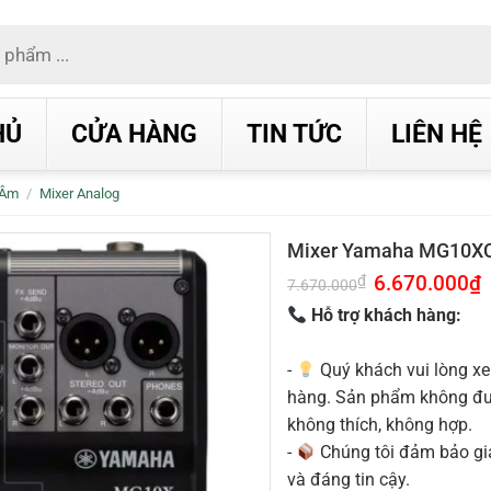
HỦ
CỬA HÀNG
TIN TỨC
LIÊN HỆ
 Âm
/
Mixer Analog
Mixer Yamaha MG10X
Giá
6.670.000
₫
G
₫
7.670.000
gốc
h
là:
t
Hỗ trợ khách hàng:
7.670.000₫.
l
6
-
Quý khách vui lòng xe
hàng. Sản phẩm không được
không thích, không hợp.
-
Chúng tôi đảm bảo g
và đáng tin cậy.