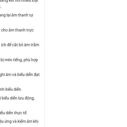
ng kết nối nhiều loại
.
ng lại âm thanh tự
n cho âm thanh trực
 ích để cắt bỏ âm trầm
 bị méo tiếng, phù hợp
i âm và biểu diễn đạt
nh biểu diễn.
biểu diễn lưu động,
ểu diễn thực tế.
ệu ứng và kiểm âm khi