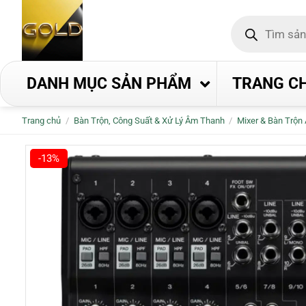
Bỏ
Tìm
qua
kiếm
nội
sản
phẩm
dung
DANH MỤC SẢN PHẨM
TRANG C
Trang chủ
/
Bàn Trộn, Công Suất & Xử Lý Âm Thanh
/
Mixer & Bàn Trộn
-13%