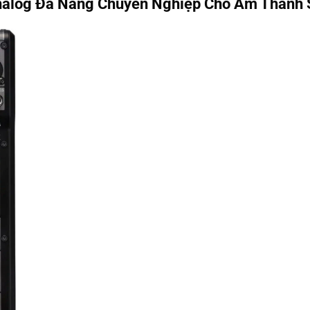
alog Đa Năng Chuyên Nghiệp Cho Âm Thanh