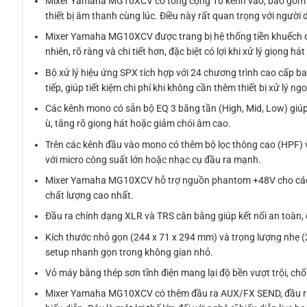
Mixer Yamaha MG10XCV có tổng cộng 10 kênh vào, bao gồm 4 
thiết bị âm thanh cùng lúc. Điều này rất quan trọng với người 
Mixer Yamaha MG10XCV được trang bị hệ thống tiền khuếch đạ
nhiên, rõ ràng và chi tiết hơn, đặc biệt có lợi khi xử lý giọng h
Bộ xử lý hiệu ứng SPX tích hợp với 24 chương trình cao cấp b
tiếp, giúp tiết kiệm chi phí khi không cần thêm thiết bị xử lý ngo
Các kênh mono có sẵn bộ EQ 3 băng tần (High, Mid, Low) giúp 
ù, tăng rõ giọng hát hoặc giảm chói âm cao.
Trên các kênh đầu vào mono có thêm bộ lọc thông cao (HPF) v
với micro công suất lớn hoặc nhạc cụ đầu ra mạnh.
Mixer Yamaha MG10XCV hỗ trợ nguồn phantom +48V cho các k
chất lượng cao nhất.
Đầu ra chính dạng XLR và TRS cân bằng giúp kết nối an toàn, 
Kích thước nhỏ gọn (244 x 71 x 294 mm) và trọng lượng nhẹ 
setup nhanh gọn trong không gian nhỏ.
Vỏ máy bằng thép sơn tĩnh điện mang lại độ bền vượt trội, chố
Mixer Yamaha MG10XCV có thêm đầu ra AUX/FX SEND, đầu ra Mo