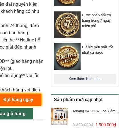
n đai nguyên kiện,
o khách hàng có nhu
Được phép đổi trả
hàng trong 7 ngày
ành 24 tháng, đảm
miễn phí
 sau bán hàng.
liên hệ **Hotline hỗ
ược giải đáp nhanh
Giá khuyến mãi, tốt
nhất cả nước
COD** (giao hàng nhận
ện lợi.
ẻ tín dụng** với lãi
Xem thêm Hot sales
khách hàng với dịch
Sản phẩm mới cập nhật
Đặt hàng ngay
lượng
Arirang BA6 60W Loa kiểm âm Bluetooth 5.3
ào giỏ hàng
Giá
Giá
1.900.000
₫
3.390.000
₫