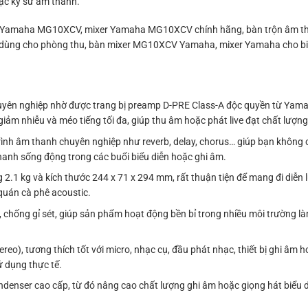
hoặc kỹ sư âm thanh.
r Yamaha MG10XCV, mixer Yamaha MG10XCV chính hãng, bàn trộn âm 
g cho phòng thu, bàn mixer MG10XCV Yamaha, mixer Yamaha cho biểu
yên nghiệp nhờ được trang bị preamp D-PRE Class-A độc quyền từ Yama
giảm nhiễu và méo tiếng tối đa, giúp thu âm hoặc phát live đạt chất lượ
trình âm thanh chuyên nghiệp như reverb, delay, chorus… giúp bạn không
thanh sống động trong các buổi biểu diễn hoặc ghi âm.
.1 kg và kích thước 244 x 71 x 294 mm, rất thuận tiện để mang đi diễn 
quán cà phê acoustic.
 chống gỉ sét, giúp sản phẩm hoạt động bền bỉ trong nhiều môi trường là
eo), tương thích tốt với micro, nhạc cụ, đầu phát nhạc, thiết bị ghi âm h
 dụng thực tế.
enser cao cấp, từ đó nâng cao chất lượng ghi âm hoặc giọng hát biểu d