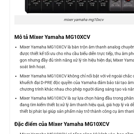
mixer yamaha mg10xcv
Mô tả Mixer Yamaha MG10XCV
Mixer Yamaha MG10XCV là bàn trộn âm thanh analog chuyên n
được thiết kế tối ưu cho nhu cầu biểu diễn trực tiếp, thu âm 
gọn nhưng đầy đủ tính năng xử lý tín hiệu hiện đại, Mixer 
soát linh hoạt.
Mixer Yamaha MG10XCV không chỉ nổi bật với vẻ ngoài chắc ch
khuếch đại D-PRE độc quyền của Yamaha đảm bảo tái tạo âm th
chương trình khác nhau cho phép người dùng sáng tạo và nâng
Mixer Yamaha MG10XCV là sự lựa chọn hàng đầu trong phân k
đang tìm kiếm thiết bị xử lý âm thanh hiệu quả, giá hợp lý v
thiết bị phát lại giúp sản phẩm này trở thành công cụ âm than
Đặc điểm của Mixer Yamaha MG10XCV