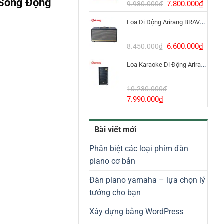
 Sống Động
8.800.000₫.
Giá
Giá
7.800.000
₫
9.980.000
₫
gốc
hiện
Loa Di Động Arirang BRAVO 8 800W Có Micro
là:
tại
9.980.000₫.
là:
7.800
Giá
Giá
6.600.000
₫
8.450.000
₫
gốc
hiện
Loa Karaoke Di Động Arirang EDGE-X Model I
là:
tại
8.450.000₫.
là:
6.600
10.230.000
₫
Giá
Giá
7.990.000
₫
gốc
hiện
là:
tại
Bài viết mới
10.230.000₫.
là:
7.990.000₫.
Phân biệt các loại phím đàn
piano cơ bản
Đàn piano yamaha – lựa chọn lý
tưởng cho bạn
Xây dựng bằng WordPress