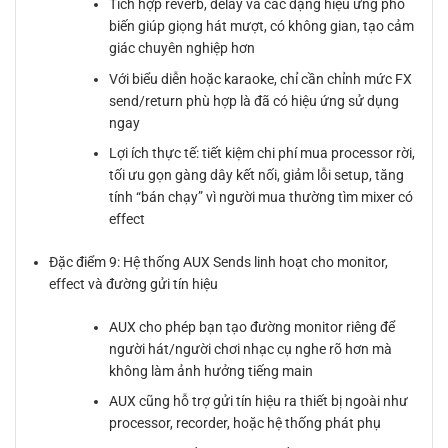
Tích hợp reverb, delay và các dạng hiệu ứng phổ
biến giúp giọng hát mượt, có không gian, tạo cảm
giác chuyên nghiệp hơn
Với biểu diễn hoặc karaoke, chỉ cần chỉnh mức FX
send/return phù hợp là đã có hiệu ứng sử dụng
ngay
Lợi ích thực tế: tiết kiệm chi phí mua processor rời,
tối ưu gọn gàng dây kết nối, giảm lỗi setup, tăng
tính “bán chạy” vì người mua thường tìm mixer có
effect
Đặc điểm 9: Hệ thống AUX Sends linh hoạt cho monitor,
effect và đường gửi tín hiệu
AUX cho phép bạn tạo đường monitor riêng để
người hát/người chơi nhạc cụ nghe rõ hơn mà
không làm ảnh hưởng tiếng main
AUX cũng hỗ trợ gửi tín hiệu ra thiết bị ngoài như
processor, recorder, hoặc hệ thống phát phụ