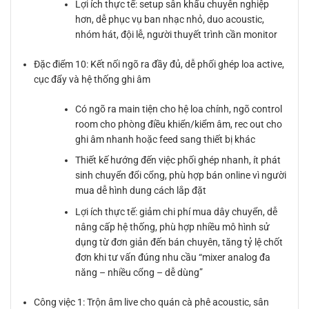
Lợi ích thực tế: setup sân khấu chuyên nghiệp
hơn, dễ phục vụ ban nhạc nhỏ, duo acoustic,
nhóm hát, đội lễ, người thuyết trình cần monitor
Đặc điểm 10: Kết nối ngõ ra đầy đủ, dễ phối ghép loa active,
cục đẩy và hệ thống ghi âm
Có ngõ ra main tiện cho hệ loa chính, ngõ control
room cho phòng điều khiển/kiểm âm, rec out cho
ghi âm nhanh hoặc feed sang thiết bị khác
Thiết kế hướng đến việc phối ghép nhanh, ít phát
sinh chuyển đổi cổng, phù hợp bán online vì người
mua dễ hình dung cách lắp đặt
Lợi ích thực tế: giảm chi phí mua dây chuyển, dễ
nâng cấp hệ thống, phù hợp nhiều mô hình sử
dụng từ đơn giản đến bán chuyên, tăng tỷ lệ chốt
đơn khi tư vấn đúng nhu cầu “mixer analog đa
năng – nhiều cổng – dễ dùng”
Công việc 1: Trộn âm live cho quán cà phê acoustic, sân