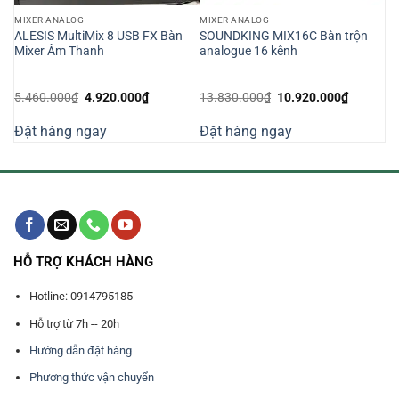
MIXER ANALOG
MIXER ANALOG
ộn
ALESIS MultiMix 8 USB FX Bàn
SOUNDKING MIX16C Bàn trộn
Mixer Âm Thanh
analogue 16 kênh
Giá
Giá
Giá
Giá
5.460.000
₫
4.920.000
₫
13.830.000
₫
10.920.000
₫
n
gốc
hiện
gốc
hiện
là:
tại
là:
tại
Đặt hàng ngay
Đặt hàng ngay
5.460.000₫.
là:
13.830.000₫.
là:
620.000₫.
4.920.000₫.
10.920.0
HỖ TRỢ KHÁCH HÀNG
Hotline: 0914795185
Hỗ trợ từ 7h -- 20h
Hướng dẫn đặt hàng
Phương thức vận chuyển