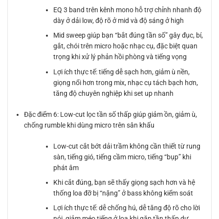
EQ 3 band trên kênh mono hỗ trợ chỉnh nhanh độ
dày ở dải low, độ rõ ở mid và độ sáng ở high
Mid sweep giúp bạn “bắt đúng tần số” gây đục, bí,
gắt, chói trên micro hoặc nhạc cụ, đặc biệt quan
trọng khi xử lý phản hồi phòng và tiếng vọng
Lợi ích thực tế: tiếng dễ sạch hơn, giảm ù nền,
giọng nổi hơn trong mix, nhạc cụ tách bạch hơn,
tăng độ chuyên nghiệp khi set up nhanh
Đặc điểm 6: Low-cut lọc tần số thấp giúp giảm ồn, giảm ù,
chống rumble khi dùng micro trên sân khấu
Low-cut cắt bớt dải trầm không cần thiết từ rung
sàn, tiếng gió, tiếng cầm micro, tiếng “bụp” khi
phát âm
Khi cắt đúng, bạn sẽ thấy giọng sạch hơn và hệ
thống loa đỡ bị “nặng” ở bass không kiểm soát
Lợi ích thực tế: dễ chống hú, dễ tăng độ rõ cho lời
nói, giảm méo tiếng ở loa khi gặp tần thấp dư