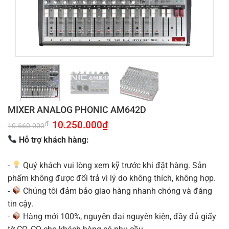
MIXER ANALOG PHONIC AM642D
Giá
10.250.000
₫
Giá
₫
10.660.000
gốc
hiện
là:
tại
Hỗ trợ khách hàng:
10.660.000₫.
là:
10.250.000₫.
-
Quý khách vui lòng xem kỹ trước khi đặt hàng. Sản
phẩm không được đổi trả vì lý do không thích, không hợp.
-
Chúng tôi đảm bảo giao hàng nhanh chóng và đáng
tin cậy.
-
Hàng mới 100%, nguyên đai nguyên kiện, đầy đủ giấy