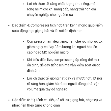
Lợi ích thực tế: tăng chất lượng thu tiếng, mở
rộng hệ micro khi nâng cấp, nâng trải nghiệm
chuyên nghiệp cho người mua
Đặc điểm 4: Compressor tích hợp trên kênh mono giúp kiểm
soát động học giọng hát và lời nói ổn định hơn
Compressor làm đều tiếng, hạn chế lúc nhỏ lúc to,
giảm nguy cơ “vọt” âm lượng khi người hát lên
cao hoặc MC nói gần micro
Khi biểu diễn live, compressor giúp tổng thể mix
ổn định, dễ đẩy tiếng lên mà vẫn kiểm soát được
đỉnh âm
Lợi ích thực tế: giọng hát dày và mượt hơn, lời nói
rõ ràng hơn, giảm hú rít do người dùng phải vặn
volume quá tay để nghe rõ
Đặc điểm 5: EQ kênh chi tiết, dễ tối ưu giọng hát, nhạc cụ và
nhạc nền theo từng không gian