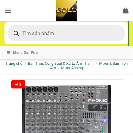
Bỏ
qua
nội
dung
Tìm
kiếm
sản
phẩm
Menu Sản Phẩm
Trang chủ
/
Bàn Trộn, Công Suất & Xử Lý Âm Thanh
/
Mixer & Bàn Trộn
Âm
/
Mixer Analog
-4%