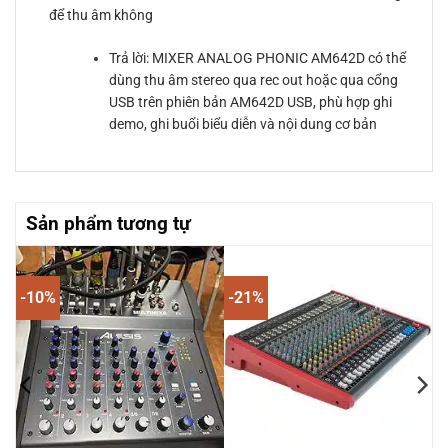
để thu âm không
Trả lời: MIXER ANALOG PHONIC AM642D có thể
dùng thu âm stereo qua rec out hoặc qua cổng
USB trên phiên bản AM642D USB, phù hợp ghi
demo, ghi buổi biểu diễn và nội dung cơ bản
Sản phẩm tương tự
-10%
-21%