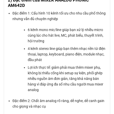
2) Đặc điểm của MIXER ANALOG PHONIC
AM642D
Đặc điểm 1: Cấu hình 10 kênh tối ưu cho nhu cầu phổ thông
nhưng vẫn đủ chuyên nghiệp
6 kênh mono mic/line giúp bạn xử lý nhiều micro
cùng lúc cho hát live, MC, phát biểu, thuyết trình,
hội trường
4 kênh stereo line giúp bạn thêm nhạc nền từ điện
thoại, laptop, keyboard, piano điện, module nhạc,
đầu phát
Lợi ích thực tế: giảm phải mua thêm mixer phụ,
không bị thiếu cổng khi setup sự kiện, phối ghép
nhiều nguồn âm đơn giản, tăng khả năng bán
hàng vì đáp ứng đa số nhu cầu người mua mixer
analog
Đặc điểm 2: Chất âm analog rõ ràng, dễ nghe, dễ canh gain
cho giọng và nhạc cụ