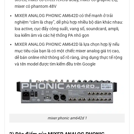
mixer có phantom 48V
MIXER ANALOG PHONIC AM642D có thế mạnh ở trải
nghiệm “cắm là chạy”, dễ phù hợp nhiều bộ dàn khác nhau:
loa active, cục đẩy công suất, vang số, soundcard, ampli,
loa kiểm âm và các hệ thống PA nhỏ gọn
MIXER ANALOG PHONIC AM642D là lựa chọn hợp lý nếu
mục tiêu của bạn là có một chiếc mixer analog giá trị cao,
dễ bán online nhờ thông số rõ ràng, ứng dụng thực tế rộng
và tên model được tìm kiếm đều trên Google
mixer phonic am642d 1