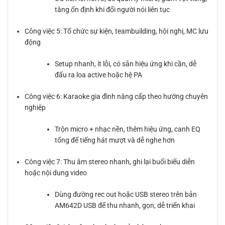
tăng ổn định khi đổi người nói liên tục
Công việc 5: Tổ chức sự kiện, teambuilding, hội nghị, MC lưu
động
Setup nhanh, ít lỗi, có sẵn hiệu ứng khi cần, dễ
đấu ra loa active hoặc hệ PA
Công việc 6: Karaoke gia đình nâng cấp theo hướng chuyên
nghiệp
Trộn micro + nhạc nền, thêm hiệu ứng, canh EQ
tổng để tiếng hát mượt và dễ nghe hơn
Công việc 7: Thu âm stereo nhanh, ghi lại buổi biểu diễn
hoặc nội dung video
Dùng đường rec out hoặc USB stereo trên bản
AM642D USB để thu nhanh, gọn, dễ triển khai