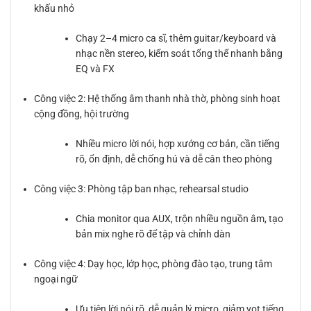
khấu nhỏ
Chạy 2–4 micro ca sĩ, thêm guitar/keyboard và
nhạc nền stereo, kiểm soát tổng thể nhanh bằng
EQ và FX
Công việc 2: Hệ thống âm thanh nhà thờ, phòng sinh hoạt
cộng đồng, hội trường
Nhiều micro lời nói, hợp xướng cơ bản, cần tiếng
rõ, ổn định, dễ chống hú và dễ cân theo phòng
Công việc 3: Phòng tập ban nhạc, rehearsal studio
Chia monitor qua AUX, trộn nhiều nguồn âm, tạo
bản mix nghe rõ để tập và chỉnh dàn
Công việc 4: Dạy học, lớp học, phòng đào tạo, trung tâm
ngoại ngữ
Ưu tiên lời nói rõ, dễ quản lý micro, giảm vọt tiếng,