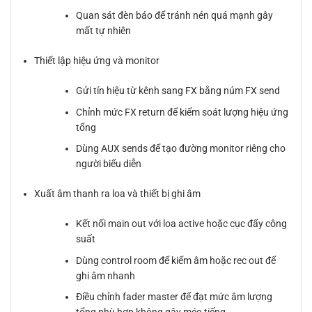
Quan sát đèn báo để tránh nén quá mạnh gây
mất tự nhiên
Thiết lập hiệu ứng và monitor
Gửi tín hiệu từ kênh sang FX bằng núm FX send
Chỉnh mức FX return để kiểm soát lượng hiệu ứng
tổng
Dùng AUX sends để tạo đường monitor riêng cho
người biểu diễn
Xuất âm thanh ra loa và thiết bị ghi âm
Kết nối main out với loa active hoặc cục đẩy công
suất
Dùng control room để kiểm âm hoặc rec out để
ghi âm nhanh
Điều chỉnh fader master để đạt mức âm lượng
tổng phù hợp không gây méo tiếng