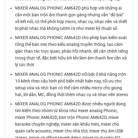
MIXER ANALOG PHONIC AM642D phù hợp với những ai
cần một bàn trộn âm thanh gọn gàng nhưng vẫn “đủ bài”
về kết nối, có thể phối hợp micro, nhạc cụ, nhạc nền và thiết
bị phát nhạc mà không rườm rà như mixer kỹ thuật số
MIXER ANALOG PHONIC AM642D cho phép bạn kiểm soát
tổng thể bản mix theo kiểu analog truyền thống, tạo cảm
giác thao tác trực quan, phản hồi nhanh, dễ cân chỉnh tiếng
trong thực tế, đặc biệt hữu ích khi làm âm thanh live cần xử
lý tức thời
MIXER ANALOG PHONIC AM642D nổi bật ở khả năng trộn
10 kênh theo cấu hình phổ biến nhất hiện nay, tối ưu cho
setup vừa và nhỏ: bạn có thể cắm nhiều micro cho giọng
hát, lời dẫn, MC, đồng thời thêm nhạc cụ và nhạc nền stereo
MIXER ANALOG PHONIC AM642D được nhiều người dùng
tìm kiếm theo nhóm từ khóa như mixer analog Phonic,
mixer Phonic AM642D, bàn trộn Phonic AM642D, mixer
karaoke chuyên nghiệp, mixer sân khấu mini, mixer cho
quán cafe acoustic, mixer cho nhà thờ, mixer thu âm USB
stereo, mixer có effect reverb delay, mixer có graphic EQ,