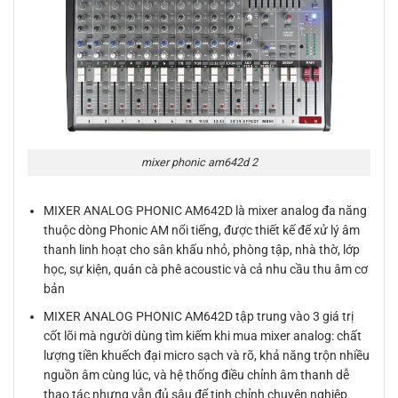
mixer phonic am642d 2
MIXER ANALOG PHONIC AM642D là mixer analog đa năng
thuộc dòng Phonic AM nổi tiếng, được thiết kế để xử lý âm
thanh linh hoạt cho sân khấu nhỏ, phòng tập, nhà thờ, lớp
học, sự kiện, quán cà phê acoustic và cả nhu cầu thu âm cơ
bản
MIXER ANALOG PHONIC AM642D tập trung vào 3 giá trị
cốt lõi mà người dùng tìm kiếm khi mua mixer analog: chất
lượng tiền khuếch đại micro sạch và rõ, khả năng trộn nhiều
nguồn âm cùng lúc, và hệ thống điều chỉnh âm thanh dễ
thao tác nhưng vẫn đủ sâu để tinh chỉnh chuyên nghiệp