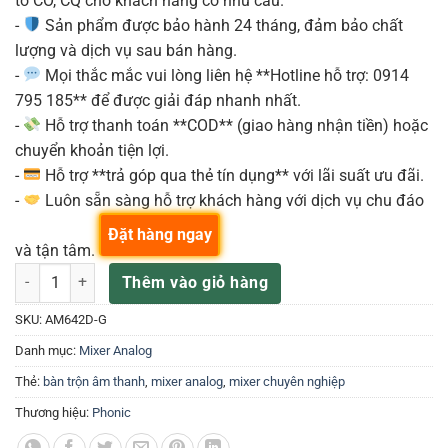
tờ CO, CQ cho khách hàng có nhu cầu.
-
Sản phẩm được bảo hành 24 tháng, đảm bảo chất
lượng và dịch vụ sau bán hàng.
-
Mọi thắc mắc vui lòng liên hệ **Hotline hỗ trợ: 0914
795 185** để được giải đáp nhanh nhất.
-
Hỗ trợ thanh toán **COD** (giao hàng nhận tiền) hoặc
chuyển khoản tiện lợi.
-
Hỗ trợ **trả góp qua thẻ tín dụng** với lãi suất ưu đãi.
-
Luôn sẵn sàng hỗ trợ khách hàng với dịch vụ chu đáo
Đặt hàng ngay
và tận tâm.
MIXER ANALOG PHONIC AM642D số lượng
Thêm vào giỏ hàng
SKU:
AM642D-G
Danh mục:
Mixer Analog
Thẻ:
bàn trộn âm thanh
,
mixer analog
,
mixer chuyên nghiệp
Thương hiệu:
Phonic