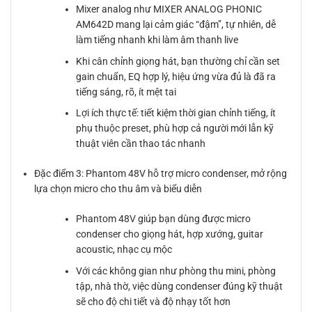
Mixer analog như MIXER ANALOG PHONIC
AM642D mang lại cảm giác “đậm”, tự nhiên, dễ
làm tiếng nhanh khi làm âm thanh live
Khi cân chỉnh giọng hát, bạn thường chỉ cần set
gain chuẩn, EQ hợp lý, hiệu ứng vừa đủ là đã ra
tiếng sáng, rõ, ít mệt tai
Lợi ích thực tế: tiết kiệm thời gian chỉnh tiếng, ít
phụ thuộc preset, phù hợp cả người mới lẫn kỹ
thuật viên cần thao tác nhanh
Đặc điểm 3: Phantom 48V hỗ trợ micro condenser, mở rộng
lựa chọn micro cho thu âm và biểu diễn
Phantom 48V giúp bạn dùng được micro
condenser cho giọng hát, hợp xướng, guitar
acoustic, nhạc cụ mộc
Với các không gian như phòng thu mini, phòng
tập, nhà thờ, việc dùng condenser đúng kỹ thuật
sẽ cho độ chi tiết và độ nhạy tốt hơn